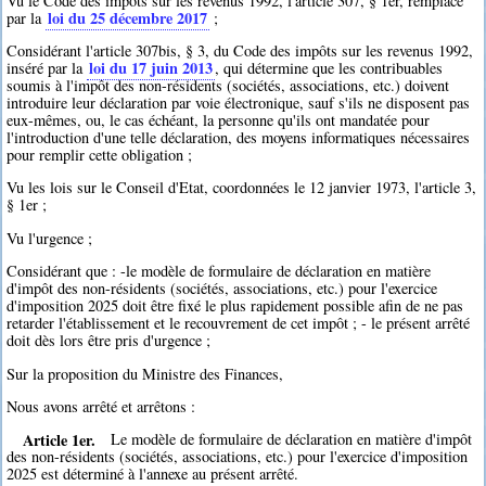
Vu le Code des impôts sur les revenus 1992, l'article 307, § 1er, remplacé
loi du 25 décembre 2017
par la
;
Considérant l'article 307bis, § 3, du Code des impôts sur les revenus 1992,
loi du 17 juin 2013
inséré par la
, qui détermine que les contribuables
soumis à l'impôt des non-résidents (sociétés, associations, etc.) doivent
introduire leur déclaration par voie électronique, sauf s'ils ne disposent pas
eux-mêmes, ou, le cas échéant, la personne qu'ils ont mandatée pour
l'introduction d'une telle déclaration, des moyens informatiques nécessaires
pour remplir cette obligation ;
Vu les lois sur le Conseil d'Etat, coordonnées le 12 janvier 1973, l'article 3,
§ 1er ;
Vu l'urgence ;
Considérant que : -le modèle de formulaire de déclaration en matière
d'impôt des non-résidents (sociétés, associations, etc.) pour l'exercice
d'imposition 2025 doit être fixé le plus rapidement possible afin de ne pas
retarder l'établissement et le recouvrement de cet impôt ; - le présent arrêté
doit dès lors être pris d'urgence ;
Sur la proposition du Ministre des Finances,
Nous avons arrêté et arrêtons :
Article 1er.
Le modèle de formulaire de déclaration en matière d'impôt
des non-résidents (sociétés, associations, etc.) pour l'exercice d'imposition
2025 est déterminé à l'annexe au présent arrêté.