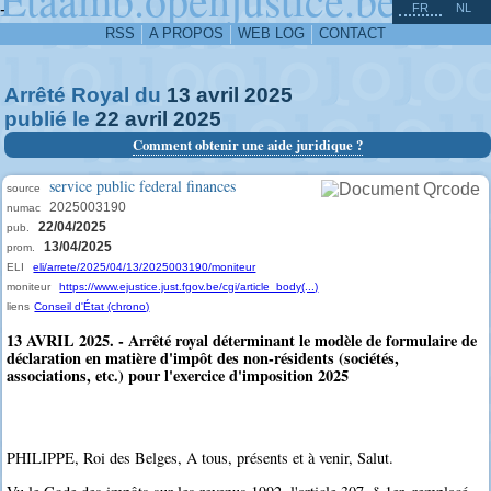
^
-
FR
NL
RSS
A PROPOS
WEB LOG
CONTACT
Arrêté Royal du
13
avril
2025
publié le
22
avril
2025
Comment obtenir une aide juridique ?
service public federal finances
source
2025003190
numac
22/04/2025
pub.
13/04/2025
prom.
ELI
eli/arrete/2025/04/13/2025003190/moniteur
moniteur
https://www.ejustice.just.fgov.be/cgi/article_body(...)
liens
Conseil d'État (chrono)
13 AVRIL 2025. - Arrêté royal déterminant le modèle de formulaire de
déclaration en matière d'impôt des non-résidents (sociétés,
associations, etc.) pour l'exercice d'imposition 2025
PHILIPPE, Roi des Belges, A tous, présents et à venir, Salut.