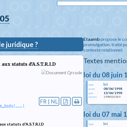
05
Etaamb
propose le co
 juridique ?
promulgation, traité po
contexte relationnel.
Textes mentio
ux statuts d'A.S.T.R.I.D
loi du 08 juin
loi
type
08/06/1998
prom.
13/06/1998
pub.
1998000389
numac
FR | NL
e_body(...)
loi du 07 mai 
loi
ux statuts d'A.S.T.R.I.D
type