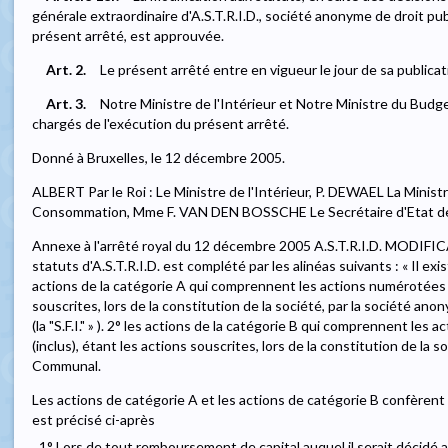
générale extraordinaire d'A.S.T.R.I.D., société anonyme de droit pub
présent arrêté, est approuvée.
Art. 2.
Le présent arrêté entre en vigueur le jour de sa publica
Art. 3.
Notre Ministre de l'Intérieur et Notre Ministre du Budg
chargés de l'exécution du présent arrêté.
Donné à Bruxelles, le 12 décembre 2005.
ALBERT Par le Roi : Le Ministre de l'Intérieur, P. DEWAEL La Ministr
Consommation, Mme F. VAN DEN BOSSCHE Le Secrétaire d'Etat de
Annexe à l'arrêté royal du 12 décembre 2005 A.S.T.R.I.D. MODIF
statuts d'A.S.T.R.I.D. est complété par les alinéas suivants : « Il exi
actions de la catégorie A qui comprennent les actions numérotées de
souscrites, lors de la constitution de la société, par la société a
(la "S.F.I." » ). 2° les actions de la catégorie B qui comprennent le
(inclus), étant les actions souscrites, lors de la constitution de la
Communal.
Les actions de catégorie A et les actions de catégorie B confèrent
est précisé ci-après
1° Lors de tout remboursement de capital auquel il serait décidé a