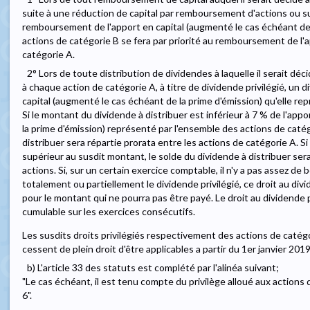
suite à une réduction de capital par remboursement d'actions ou suit
remboursement de l'apport en capital (augmenté le cas échéant de 
actions de catégorie B se fera par priorité au remboursement de l'
catégorie A.
2° Lors de toute distribution de dividendes à laquelle il serait décid
à chaque action de catégorie A, à titre de dividende privilégié, un d
capital (augmenté le cas échéant de la prime d'émission) qu'elle re
Si le montant du dividende à distribuer est inférieur à 7 % de l'app
la prime d'émission) représenté par l'ensemble des actions de catégo
distribuer sera répartie prorata entre les actions de catégorie A. S
supérieur au susdit montant, le solde du dividende à distribuer ser
actions. Si, sur un certain exercice comptable, il n'y a pas assez de
totalement ou partiellement le dividende privilégié, ce droit au divi
pour le montant qui ne pourra pas être payé. Le droit au dividende pr
cumulable sur les exercices consécutifs.
Les susdits droits privilégiés respectivement des actions de catég
cessent de plein droit d'être applicables a partir du 1er janvier 2019.
b) L'article 33 des statuts est complété par l'alinéa suivant;
"Le cas échéant, il est tenu compte du privilège alloué aux actions
6".