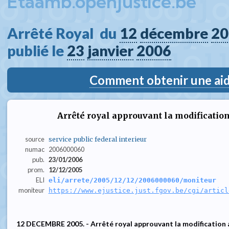
Etaamb.openjustice.be
Arrêté Royal  du 
12
décembre
20
publié le 
23
janvier
2006
Comment obtenir une aide
Arrêté royal approuvant la modification a
source
service public federal interieur
numac
2006000060
pub.
23/01/2006
prom.
12/12/2005
ELI
eli/arrete/2005/12/12/2006000060/moniteur
moniteur
https://www.ejustice.just.fgov.be/cgi/articl
12 DECEMBRE 2005. - Arrêté royal approuvant la modification a