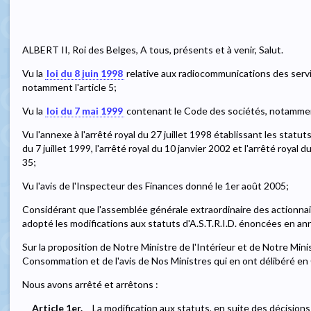
ALBERT II, Roi des Belges, A tous, présents et à venir, Salut.
Vu la
loi du 8 juin 1998
relative aux radiocommunications des servi
notamment l'article 5;
Vu la
loi du 7 mai 1999
contenant le Code des sociétés, notamment
Vu l'annexe à l'arrêté royal du 27 juillet 1998 établissant les statuts 
du 7 juillet 1999, l'arrêté royal du 10 janvier 2002 et l'arrêté roya
35;
Vu l'avis de l'Inspecteur des Finances donné le 1er août 2005;
Considérant que l'assemblée générale extraordinaire des actionnaire
adopté les modifications aux statuts d'A.S.T.R.I.D. énoncées en an
Sur la proposition de Notre Ministre de l'Intérieur et de Notre Mini
Consommation et de l'avis de Nos Ministres qui en ont délibéré en 
Nous avons arrêté et arrêtons :
Article 1er.
La modification aux statuts, en suite des décisions