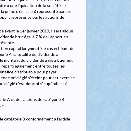
e à une liquidation de la société, le
la prime d'émission) représenté par les
apport représenté par les actions de
é avant le 1er janvier 2019, il sera alloué
ividende brut égal à 7 % de l'apport en
présente.
ort en capital (augmenté le cas échéant de
rie A, la totalité du dividende à
i le montant du dividende à distribuer est
a réparti également entre toutes les
 bénéfice distribuable pour payer
dende privilégié s'éteint pour cet exercice
ivilégié n'est donc ni récupérable, ni
orie A et des actions de catégorie B
 » .
 de catégorie B conformément à l'article