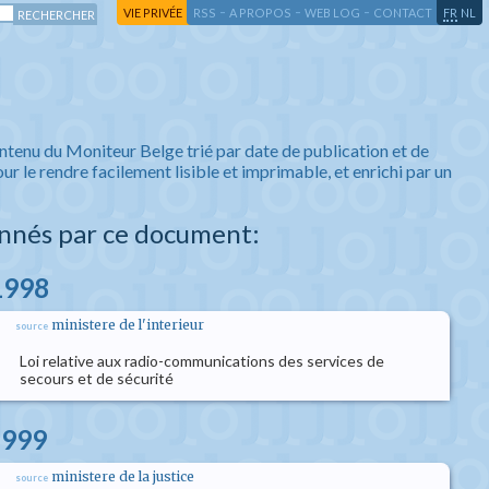
-
-
-
-
VIE PRIVÉE
RSS
A PROPOS
WEB LOG
CONTACT
FR
NL
ntenu du Moniteur Belge trié par date de publication et de
ur le rendre facilement lisible et imprimable, et enrichi par un
nnés par ce document:
 1998
ministere de l'interieur
source
Loi relative aux radio-communications des services de
secours et de sécurité
1999
ministere de la justice
source