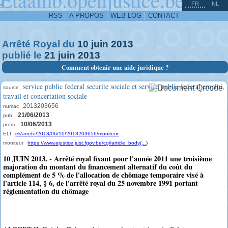
^
-
FR
NL
RSS
A PROPOS
WEB LOG
CONTACT
Arrêté Royal du
10
juin
2013
publié le
21
juin
2013
Comment obtenir une aide juridique ?
service public federal securite sociale et service public federal emploi,
source
travail et concertation sociale
2013203656
numac
21/06/2013
pub.
10/06/2013
prom.
ELI
eli/arrete/2013/06/10/2013203656/moniteur
moniteur
https://www.ejustice.just.fgov.be/cgi/article_body(...)
10 JUIN 2013. - Arrêté royal fixant pour l'année 2011 une troisième
majoration du montant du financement alternatif du coût du
complément de 5 % de l'allocation de chômage temporaire visé à
l'article 114, § 6, de l'arrêté royal du 25 novembre 1991 portant
réglementation du chômage