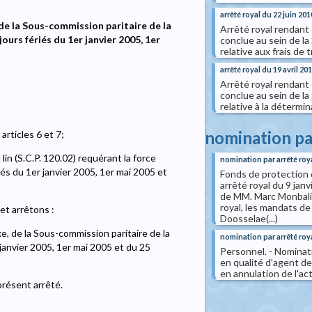
arrêté royal du 22 juin 201
 de la Sous-commission paritaire de la
Arrêté royal rendant 
ours fériés du 1er janvier 2005, 1er
conclue au sein de la
relative aux frais de 
arrêté royal du 19 avril 20
Arrêté royal rendant o
conclue au sein de la
relative à la détermin
nomination pa
articles 6 et 7;
in (S.C.P. 120.02) requérant la force
nomination par arrêté roy
iés du 1er janvier 2005, 1er mai 2005 et
Fonds de protection 
arrêté royal du 9 jan
de MM. Marc Monbaliu
royal, les mandats 
et arrêtons :
Doosselae(...)
xe, de la Sous-commission paritaire de la
nomination par arrêté roy
 janvier 2005, 1er mai 2005 et du 25
Personnel. - Nominat
en qualité d'agent de 
en annulation de l'ac
présent arrêté.