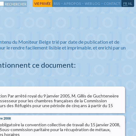
-
-
-
-
VIE PRIVÉE
RSS
A PROPOS
WEB LOG
CONTACT
FR
NL
ntenu du Moniteur Belge trié par date de publication et de
ur le rendre facilement lisible et imprimable, et enrichi par un
ntionnent ce document:
ion Par arrêté royal du 9 janvier 2005, M. Gillis de Guchteneëre
ssesseur pour les chambres françaises de la Commission
s des Réfugiés pour une période de cinq ans à partir du 15
re 2008
bligatoire la convention collective de travail du 15 janvier 2008,
 Sous-commission paritaire pour la récupération de métaux,
es horaires