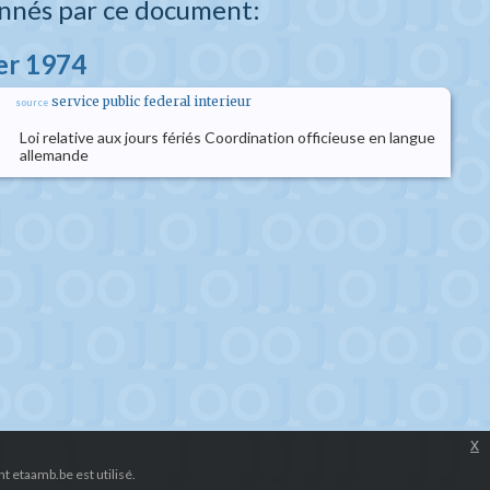
nnés par ce document:
ier 1974
service public federal interieur
source
Loi relative aux jours fériés Coordination officieuse en langue
allemande
x
 etaamb.be est utilisé.