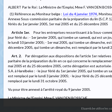
ALBERT Par le Roi : La Ministre de l'Emploi, Mme F. VAN DEN BOS
(1) Référence au Moniteur belge :
Loi du 4 janvier 1974
, Moniteu
Annexe Sous-commission paritaire de la préparation du lin (S.C.P.
fériés du 1er janvier 2005, 1er mai 2005 et du 25 décembre 2005
Article 1er.
Pour les entreprises ressortissant à la Sous-commiss
jour férié du : - 1er janvier 2005, qui tombe un samedi, qui est un jo
le lundi 10 janvier 2005; - 1er mai 2005, qui tombe un dimanche, est
décembre 2005, qui tombe un dimanche, est remplacé par le lundi
Art. 2.
Par dérogation aux dispositions de l'article 1er relative
paritaire de la préparation du lin en ce qui concerne le remplacemen
mai 2005 et du 25 décembre 2005, cette dérogation est autorisée à
S.A. à Harelbeke : - le jour férié du 1er janvier 2005, qui tombe un sa
est remplacé par le lundi 3 janvier 2005; - le jour férié du 25 déc
remplacé par le lundi 31 octobre 2005.
Vu pour être annexé à l'arrêté royal du 9 janvier 2005.
La Ministre de l'Emploi, Mme F. VAN DEN BOSSCHE
Etaamb.be utilise les 