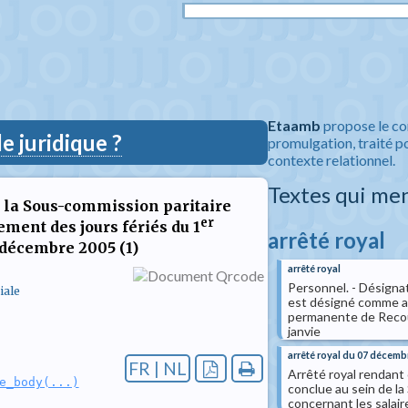
Etaamb
propose le co
 juridique ?
promulgation, traité po
contexte relationnel.
Textes qui me
e la Sous-commission paritaire
er
ement des jours fériés du 1
arrêté royal
 décembre 2005 (1)
arrêté royal
Personnel. - Désignat
iale
est désigné comme a
permanente de Recour
janvie
arrêté royal du 07 décemb
FR | NL
Arrêté royal rendant o
e_body(...)
conclue au sein de la
concernant les salair