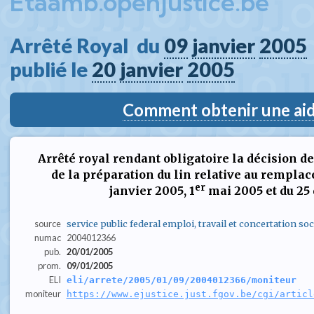
Etaamb.openjustice.be
Arrêté Royal  du 
09
janvier
2005
publié le 
20
janvier
2005
Comment obtenir une aide
Arrêté royal rendant obligatoire la décision d
de la préparation du lin relative au remplac
er
janvier 2005, 1
mai 2005 et du 25
source
service public federal emploi, travail et concertation soc
numac
2004012366
pub.
20/01/2005
prom.
09/01/2005
ELI
eli/arrete/2005/01/09/2004012366/moniteur
moniteur
https://www.ejustice.just.fgov.be/cgi/articl