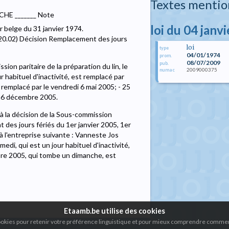
Textes mentio
SCHE _______ Note
loi du 04 janv
r belge du 31 janvier 1974.
 120.02) Décision Remplacement des jours
loi
type
04/01/1974
prom.
08/07/2009
pub.
ion paritaire de la préparation du lin, le
2009000375
numac
ur habituel d'inactivité, est remplacé par
 remplacé par le vendredi 6 mai 2005; - 25
 26 décembre 2005.
s à la décision de la Sous-commission
t des jours fériés du 1er janvier 2005, 1er
 l'entreprise suivante : Vanneste Jos
medi, qui est un jour habituel d'inactivité,
embre 2005, qui tombe un dimanche, est
Etaamb.be utilise des cookies
cookies pour retenir votre préférence linguistique et pour mieux comprendre comment