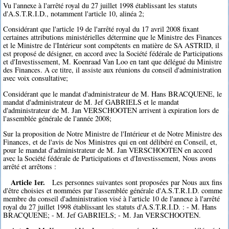
Vu l'annexe à l'arrêté royal du 27 juillet 1998 établissant les statuts
d'A.S.T.R.I.D., notamment l'article 10, alinéa 2;
Considérant que l'article 19 de l'arrêté royal du 17 avril 2008 fixant
certaines attributions ministérielles détermine que le Ministre des Finances
et le Ministre de l'Intérieur sont compétents en matière de SA ASTRID, il
est proposé de désigner, en accord avec la Société fédérale de Participations
et d'Investissement, M. Koenraad Van Loo en tant que délégué du Ministre
des Finances. A ce titre, il assiste aux réunions du conseil d'administration
avec voix consultative;
Considérant que le mandat d'administrateur de M. Hans BRACQUENE, le
mandat d'administrateur de M. Jef GABRIELS et le mandat
d'administrateur de M. Jan VERSCHOOTEN arrivent à expiration lors de
l'assemblée générale de l'année 2008;
Sur la proposition de Notre Ministre de l'Intérieur et de Notre Ministre des
Finances, et de l'avis de Nos Ministres qui en ont délibéré en Conseil, et,
pour le mandat d'administrateur de M. Jan VERSCHOOTEN en accord
avec la Société fédérale de Participations et d'Investissement, Nous avons
arrêté et arrêtons :
Article 1er.
Les personnes suivantes sont proposées par Nous aux fins
d'être choisies et nommées par l'assemblée générale d'A.S.T.R.I.D. comme
membre du conseil d'administration visé à l'article 10 de l'annexe à l'arrêté
royal du 27 juillet 1998 établissant les statuts d'A.S.T.R.I.D. : - M. Hans
BRACQUENE; - M. Jef GABRIELS; - M. Jan VERSCHOOTEN.