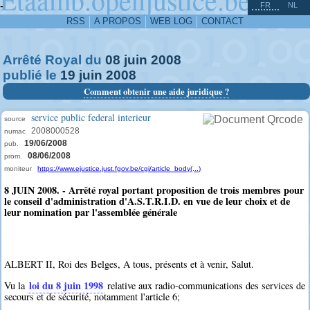
^
-
FR
NL
RSS
A PROPOS
WEB LOG
CONTACT
Arrêté Royal du
08
juin
2008
publié le
19
juin
2008
Comment obtenir une aide juridique ?
service public federal interieur
source
2008000528
numac
19/06/2008
pub.
08/06/2008
prom.
moniteur
https://www.ejustice.just.fgov.be/cgi/article_body(...)
8 JUIN 2008. - Arrêté royal portant proposition de trois membres pour
le conseil d'administration d'A.S.T.R.I.D. en vue de leur choix et de
leur nomination par l'assemblée générale
ALBERT II, Roi des Belges, A tous, présents et à venir, Salut.
loi du 8 juin 1998
Vu la
relative aux radio-communications des services de
secours et de sécurité, notamment l'article 6;