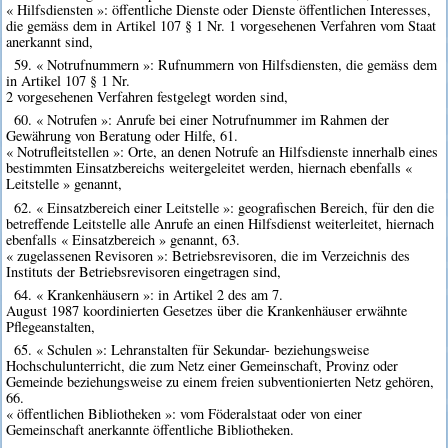
« Hilfsdiensten »: öffentliche Dienste oder Dienste öffentlichen Interesses,
die gemäss dem in Artikel 107 § 1 Nr. 1 vorgesehenen Verfahren vom Staat
anerkannt sind,
59. « Notrufnummern »: Rufnummern von Hilfsdiensten, die gemäss dem
in Artikel 107 § 1 Nr.
2 vorgesehenen Verfahren festgelegt worden sind,
60. « Notrufen »: Anrufe bei einer Notrufnummer im Rahmen der
Gewährung von Beratung oder Hilfe, 61.
« Notrufleitstellen »: Orte, an denen Notrufe an Hilfsdienste innerhalb eines
bestimmten Einsatzbereichs weitergeleitet werden, hiernach ebenfalls «
Leitstelle » genannt,
62. « Einsatzbereich einer Leitstelle »: geografischen Bereich, für den die
betreffende Leitstelle alle Anrufe an einen Hilfsdienst weiterleitet, hiernach
ebenfalls « Einsatzbereich » genannt, 63.
« zugelassenen Revisoren »: Betriebsrevisoren, die im Verzeichnis des
Instituts der Betriebsrevisoren eingetragen sind,
64. « Krankenhäusern »: in Artikel 2 des am 7.
August 1987 koordinierten Gesetzes über die Krankenhäuser erwähnte
Pflegeanstalten,
65. « Schulen »: Lehranstalten für Sekundar- beziehungsweise
Hochschulunterricht, die zum Netz einer Gemeinschaft, Provinz oder
Gemeinde beziehungsweise zu einem freien subventionierten Netz gehören,
66.
« öffentlichen Bibliotheken »: vom Föderalstaat oder von einer
Gemeinschaft anerkannte öffentliche Bibliotheken.