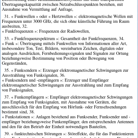
Übertragungskapazität zwischen Netzabschlusspunkten bestehen, mit
Ausnahme von Vermittlung auf Anfrage,
31. « Funkwellen » oder « Hertzwellen »: elektromagnetische Wellen mit
Frequenzen unter 3000 GHz, die sich ohne künstliche Führung im Raum
ausbreiten, 32.
« Funkfrequenzen »: Frequenzen der Radiowellen,
33. « Funkfrequenzspektrum »: Gesamtheit der Funkfrequenzen, 34.
« Funk »: Übertragung mittels Funkwellen von Informationen aller Art,
insbesondere Ton, Text, Bildern, vereinbarten Zeichen, digitalen oder
analogen Ausdrücken, Fernbedienungssignalen und Signalen zur Ortung
beziehungsweise Bestimmung von Position oder Bewegung von
Gegenständen,
35. « Funksendern »: Erzeuger elektromagnetischer Schwingungen zur
Ausstrahlung von Funksignalen, 36.
« Funksendern und -empfängern »: Erzeuger und Empfänger
elektromagnetischer Schwingungen zur Ausstrahlung und zum Empfang
von Funksignalen,
37. « Funkempfängern »: Empfänger elektromagnetischer Schwingungen
zum Empfang von Funksignalen, mit Ausnahme von Geräten, die
ausschliesslich für den Empfang von Hörfunk- oder Fernsehsendungen
bestimmt sind, 38.
« Funkstationen »: Anlagen bestehend aus Funksender, Funksender und -
empfänger beziehungsweise Funkempfänger, den entsprechenden Antennen
und den für den Betrieb der Einheit notwendigen Bauteilen,
39. « funktechnischen Störungen »: Störeffekte, die für das Funktionieren