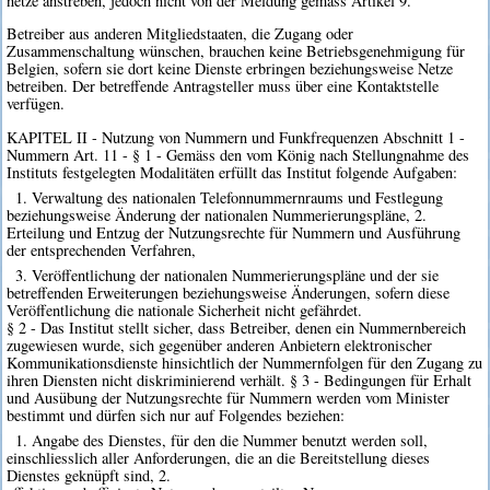
netze anstreben, jedoch nicht von der Meldung gemäss Artikel 9.
Betreiber aus anderen Mitgliedstaaten, die Zugang oder
Zusammenschaltung wünschen, brauchen keine Betriebsgenehmigung für
Belgien, sofern sie dort keine Dienste erbringen beziehungsweise Netze
betreiben. Der betreffende Antragsteller muss über eine Kontaktstelle
verfügen.
KAPITEL II - Nutzung von Nummern und Funkfrequenzen Abschnitt 1 -
Nummern Art. 11 - § 1 - Gemäss den vom König nach Stellungnahme des
Instituts festgelegten Modalitäten erfüllt das Institut folgende Aufgaben:
1. Verwaltung des nationalen Telefonnummernraums und Festlegung
beziehungsweise Änderung der nationalen Nummerierungspläne, 2.
Erteilung und Entzug der Nutzungsrechte für Nummern und Ausführung
der entsprechenden Verfahren,
3. Veröffentlichung der nationalen Nummerierungspläne und der sie
betreffenden Erweiterungen beziehungsweise Änderungen, sofern diese
Veröffentlichung die nationale Sicherheit nicht gefährdet.
§ 2 - Das Institut stellt sicher, dass Betreiber, denen ein Nummernbereich
zugewiesen wurde, sich gegenüber anderen Anbietern elektronischer
Kommunikationsdienste hinsichtlich der Nummernfolgen für den Zugang zu
ihren Diensten nicht diskriminierend verhält. § 3 - Bedingungen für Erhalt
und Ausübung der Nutzungsrechte für Nummern werden vom Minister
bestimmt und dürfen sich nur auf Folgendes beziehen:
1. Angabe des Dienstes, für den die Nummer benutzt werden soll,
einschliesslich aller Anforderungen, die an die Bereitstellung dieses
Dienstes geknüpft sind, 2.