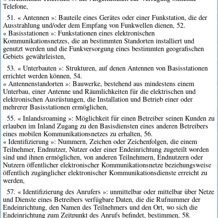
Telefone,
51. « Antennen »: Bauteile eines Gerätes oder einer Funkstation, die der
Ausstrahlung und/oder dem Empfang von Funkwellen dienen, 52.
« Basisstationen »: Funkstationen eines elektronischen
Kommunikationsnetzes, die an bestimmten Standorten installiert und
genutzt werden und die Funkversorgung eines bestimmten geografischen
Gebiets gewährleisten,
53. « Unterbauten »: Strukturen, auf denen Antennen von Basisstationen
errichtet werden können, 54.
« Antennenstandorten »: Bauwerke, bestehend aus mindestens einem
Unterbau, einer Antenne und Räumlichkeiten für die elektrischen und
elektronischen Ausrüstungen, die Installation und Betrieb einer oder
mehrerer Basisstationen ermöglichen,
55. « Inlandsroaming »: Möglichkeit für einen Betreiber seinen Kunden zu
erlauben im Inland Zugang zu den Basisdiensten eines anderen Betreibers
eines mobilen Kommunikationsnetzes zu erhalten, 56.
« Identifizierung »: Nummern, Zeichen oder Zeichenfolgen, die einem
Teilnehmer, Endnutzer, Nutzer oder einer Endeinrichtung zugeteilt worden
sind und ihnen ermöglichen, von anderen Teilnehmern, Endnutzern oder
Nutzern öffentlicher elektronischer Kommunikationsnetze beziehungsweise
öffentlich zugänglicher elektronischer Kommunikationsdienste erreicht zu
werden,
57. « Identifizierung des Anrufers »: unmittelbar oder mittelbar über Netze
und Dienste eines Betreibers verfügbare Daten, die die Rufnummer der
Endeinrichtung, den Namen des Teilnehmers und den Ort, wo sich die
Endeinrichtung zum Zeitpunkt des Anrufs befindet, bestimmen, 58.