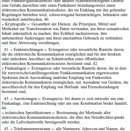
eines Funknavigationsdienstes oder anderer sicherheitsbezogener Dienste
eine Gefahr darstellen oder einen Funkdienst beziehungsweise einen
elektronischen Kommunikationsdienst, der im Einklang mit den geltenden
Regelungen betrieben wird, schwerwiegend beeinträchtigen, behindern oder
wiederholt unterbrechen, 40.
« Kryptografie »: Gesamtheit der Dienste, die Prinzipien, Mittel und
Methoden zur Transformation von Daten verwenden, um ihren semantischen
Inhalt unkenntlich zu machen, ihre Echtheit nachzuweisen, ihre
unbemerkten Änderungen und ihren unerlaubten Gebrauch zu verhindern
und ihrer Abweisung vorzubeugen,
41. « Endeinrichtungen »: Erzeugnisse oder wesentliche Bauteile davon,
die die elektronische Kommunikation ermöglichen und für den direkten
oder indirekten Anschluss an Schnittstellen eines öffentlichen
elektronischen Kommunikationsnetzes bestimmt sind, 42.
« Funkanlagen »: Erzeugnisse oder wesentliche Bauteile davon, die in dem
für terrestrische/satellitengestützte Funkkommunikation zugewiesenen
Spektrum durch Ausstrahlung und/oder Empfang von Funkwellen
elektronische Kommunikation ermöglichen, mit Ausnahme von Geräten, die
ausschliesslich für den Empfang von Hörfunk- und Fernsehsendungen
bestimmt sind,
43. « Ausrüstungen »: Erzeugnisse, bei denen es sich entweder um eine
Funkanlage, eine Endeinrichtung oder um eine Kombination beider handelt,
44.
« technischen Spezifikationen »: Bestimmung der Merkmale aller
elektronischen Kommunikationsdienste, die über den Netzabschlusspunkt
oder die Luftschnittstelle bereitgestellt werden,
45. « Telefonnummernraum »: alle Nummern, Adressen und Namen, die