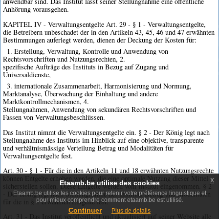
anwendbar sind. Das Institut lässt seiner Stellungnahme eine öffentliche
Anhörung vorausgehen.
KAPITEL IV - Verwaltungsentgelte Art. 29 - § 1 - Verwaltungsentgelte,
die Betreibern unbeschadet der in den Artikeln 43, 45, 46 und 47 erwähnten
Bestimmungen auferlegt werden, dienen der Deckung der Kosten für:
1. Erstellung, Verwaltung, Kontrolle und Anwendung von
Rechtsvorschriften und Nutzungsrechten, 2.
spezifische Aufträge des Instituts in Bezug auf Zugang und
Universaldienste,
3. internationale Zusammenarbeit, Harmonisierung und Normung,
Marktanalyse, Überwachung der Einhaltung und andere
Marktkontrollmechanismen, 4.
Stellungnahmen, Anwendung von sekundären Rechtsvorschriften und
Fassen von Verwaltungsbeschlüssen.
Das Institut nimmt die Verwaltungsentgelte ein. § 2 - Der König legt nach
Stellungnahme des Instituts im Hinblick auf eine objektive, transparente
und verhältnismässige Verteilung Betrag und Modalitäten für
Verwaltungsentgelte fest.
Art. 30 - § 1 - Für die in den Artikeln 11 und 18 erwähnten Nutzungsrechte
können Entgelte erhoben werden, die eine optimale Nutzung dieser Mittel
x
Etaamb.be utilise des cookies
sicherstellen sollen. Diese Entgelte werden vom Institut eingenommen. § 2
- Der König legt nach Stellungnahme des Instituts Betrag und Modalitäten
Etaamb.be utilise les cookies pour retenir votre préférence linguistique et
pour mieux comprendre comment etaamb.be est utilisé.
für die in § 1 erwähnten Entgelte fest.
Continuer
Plus de details
Art. 31 - Das Institut veröffentlicht und aktualisiert auf seiner Website alle