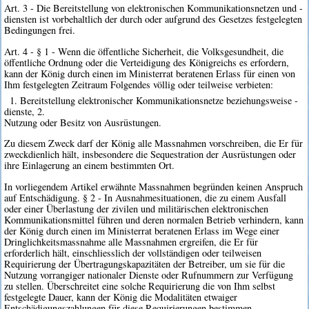
Art. 3 - Die Bereitstellung von elektronischen Kommunikationsnetzen und -
diensten ist vorbehaltlich der durch oder aufgrund des Gesetzes festgelegten
Bedingungen frei.
Art. 4 - § 1 - Wenn die öffentliche Sicherheit, die Volksgesundheit, die
öffentliche Ordnung oder die Verteidigung des Königreichs es erfordern,
kann der König durch einen im Ministerrat beratenen Erlass für einen von
Ihm festgelegten Zeitraum Folgendes völlig oder teilweise verbieten:
1. Bereitstellung elektronischer Kommunikationsnetze beziehungsweise -
dienste, 2.
Nutzung oder Besitz von Ausrüstungen.
Zu diesem Zweck darf der König alle Massnahmen vorschreiben, die Er für
zweckdienlich hält, insbesondere die Sequestration der Ausrüstungen oder
ihre Einlagerung an einem bestimmten Ort.
In vorliegendem Artikel erwähnte Massnahmen begründen keinen Anspruch
auf Entschädigung. § 2 - In Ausnahmesituationen, die zu einem Ausfall
oder einer Überlastung der zivilen und militärischen elektronischen
Kommunikationsmittel führen und deren normalen Betrieb verhindern, kann
der König durch einen im Ministerrat beratenen Erlass im Wege einer
Dringlichkeitsmassnahme alle Massnahmen ergreifen, die Er für
erforderlich hält, einschliesslich der vollständigen oder teilweisen
Requirierung der Übertragungskapazitäten der Betreiber, um sie für die
Nutzung vorrangiger nationaler Dienste oder Rufnummern zur Verfügung
zu stellen. Überschreitet eine solche Requirierung die von Ihm selbst
festgelegte Dauer, kann der König die Modalitäten etwaiger
Entschädigungszahlungen für diese Requirierungen bestimmen.