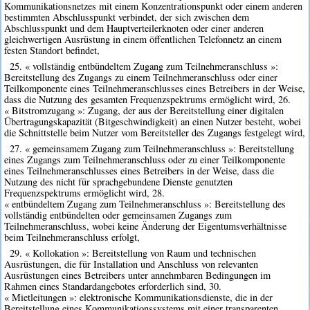
Kommunikationsnetzes mit einem Konzentrationspunkt oder einem anderen
bestimmten Abschlusspunkt verbindet, der sich zwischen dem
Abschlusspunkt und dem Hauptverteilerknoten oder einer anderen
gleichwertigen Ausrüstung in einem öffentlichen Telefonnetz an einem
festen Standort befindet,
25. « vollständig entbündeltem Zugang zum Teilnehmeranschluss »:
Bereitstellung des Zugangs zu einem Teilnehmeranschluss oder einer
Teilkomponente eines Teilnehmeranschlusses eines Betreibers in der Weise,
dass die Nutzung des gesamten Frequenzspektrums ermöglicht wird, 26.
« Bitstromzugang »: Zugang, der aus der Bereitstellung einer digitalen
Übertragungskapazität (Bitgeschwindigkeit) an einen Nutzer besteht, wobei
die Schnittstelle beim Nutzer vom Bereitsteller des Zugangs festgelegt wird,
27. « gemeinsamem Zugang zum Teilnehmeranschluss »: Bereitstellung
eines Zugangs zum Teilnehmeranschluss oder zu einer Teilkomponente
eines Teilnehmeranschlusses eines Betreibers in der Weise, dass die
Nutzung des nicht für sprachgebundene Dienste genutzten
Frequenzspektrums ermöglicht wird, 28.
« entbündeltem Zugang zum Teilnehmeranschluss »: Bereitstellung des
vollständig entbündelten oder gemeinsamen Zugangs zum
Teilnehmeranschluss, wobei keine Änderung der Eigentumsverhältnisse
beim Teilnehmeranschluss erfolgt,
29. « Kollokation »: Bereitstellung von Raum und technischen
Ausrüstungen, die für Installation und Anschluss von relevanten
Ausrüstungen eines Betreibers unter annehmbaren Bedingungen im
Rahmen eines Standardangebotes erforderlich sind, 30.
« Mietleitungen »: elektronische Kommunikationsdienste, die in der
Bereitstellung eines Kommunikationssystems mit einer transparenten