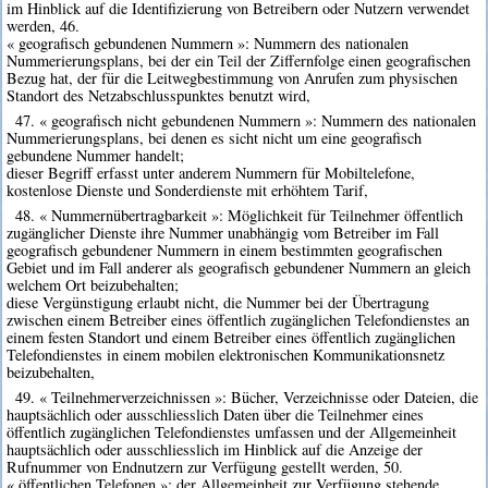
im Hinblick auf die Identifizierung von Betreibern oder Nutzern verwendet
werden, 46.
« geografisch gebundenen Nummern »: Nummern des nationalen
Nummerierungsplans, bei der ein Teil der Ziffernfolge einen geografischen
Bezug hat, der für die Leitwegbestimmung von Anrufen zum physischen
Standort des Netzabschlusspunktes benutzt wird,
47. « geografisch nicht gebundenen Nummern »: Nummern des nationalen
Nummerierungsplans, bei denen es sicht nicht um eine geografisch
gebundene Nummer handelt;
dieser Begriff erfasst unter anderem Nummern für Mobiltelefone,
kostenlose Dienste und Sonderdienste mit erhöhtem Tarif,
48. « Nummernübertragbarkeit »: Möglichkeit für Teilnehmer öffentlich
zugänglicher Dienste ihre Nummer unabhängig vom Betreiber im Fall
geografisch gebundener Nummern in einem bestimmten geografischen
Gebiet und im Fall anderer als geografisch gebundener Nummern an gleich
welchem Ort beizubehalten;
diese Vergünstigung erlaubt nicht, die Nummer bei der Übertragung
zwischen einem Betreiber eines öffentlich zugänglichen Telefondienstes an
einem festen Standort und einem Betreiber eines öffentlich zugänglichen
Telefondienstes in einem mobilen elektronischen Kommunikationsnetz
beizubehalten,
49. « Teilnehmerverzeichnissen »: Bücher, Verzeichnisse oder Dateien, die
hauptsächlich oder ausschliesslich Daten über die Teilnehmer eines
öffentlich zugänglichen Telefondienstes umfassen und der Allgemeinheit
hauptsächlich oder ausschliesslich im Hinblick auf die Anzeige der
Rufnummer von Endnutzern zur Verfügung gestellt werden, 50.
« öffentlichen Telefonen »: der Allgemeinheit zur Verfügung stehende