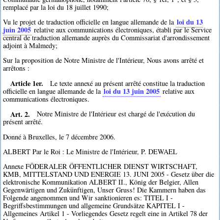
remplacé par la loi du 18 juillet 1990;
loi du 13
Vu le projet de traduction officielle en langue allemande de la
juin 2005
relative aux communications électroniques, établi par le Service
central de traduction allemande auprès du Commissariat d'arrondissement
adjoint à Malmedy;
Sur la proposition de Notre Ministre de l'Intérieur, Nous avons arrêté et
arrêtons :
Article 1er.
Le texte annexé au présent arrêté constitue la traduction
loi du 13 juin 2005
officielle en langue allemande de la
relative aux
communications électroniques.
Art. 2.
Notre Ministre de l'Intérieur est chargé de l'exécution du
présent arrêté.
Donné à Bruxelles, le 7 décembre 2006.
ALBERT Par le Roi : Le Ministre de l'Intérieur, P. DEWAEL
Annexe FÖDERALER ÖFFENTLICHER DIENST WIRTSCHAFT,
KMB, MITTELSTAND UND ENERGIE 13. JUNI 2005 - Gesetz über die
elektronische Kommunikation ALBERT II., König der Belgier, Allen
Gegenwärtigen und Zukünftigen, Unser Gruss! Die Kammern haben das
Folgende angenommen und Wir sanktionieren es: TITEL I -
Begriffsbestimmungen und allgemeine Grundsätze KAPITEL I -
Allgemeines Artikel 1 - Vorliegendes Gesetz regelt eine in Artikel 78 der