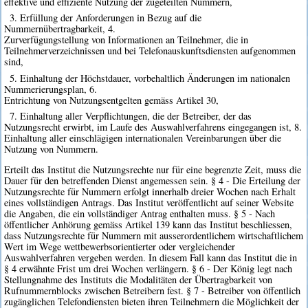
effektive und effiziente Nutzung der zugeteilten Nummern,
3. Erfüllung der Anforderungen in Bezug auf die
Nummernübertragbarkeit, 4.
Zurverfügungstellung von Informationen an Teilnehmer, die in
Teilnehmerverzeichnissen und bei Telefonauskunftsdiensten aufgenommen
sind,
5. Einhaltung der Höchstdauer, vorbehaltlich Änderungen im nationalen
Nummerierungsplan, 6.
Entrichtung von Nutzungsentgelten gemäss Artikel 30,
7. Einhaltung aller Verpflichtungen, die der Betreiber, der das
Nutzungsrecht erwirbt, im Laufe des Auswahlverfahrens eingegangen ist, 8.
Einhaltung aller einschlägigen internationalen Vereinbarungen über die
Nutzung von Nummern.
Erteilt das Institut die Nutzungsrechte nur für eine begrenzte Zeit, muss die
Dauer für den betreffenden Dienst angemessen sein. § 4 - Die Erteilung der
Nutzungsrechte für Nummern erfolgt innerhalb dreier Wochen nach Erhalt
eines vollständigen Antrags. Das Institut veröffentlicht auf seiner Website
die Angaben, die ein vollständiger Antrag enthalten muss. § 5 - Nach
öffentlicher Anhörung gemäss Artikel 139 kann das Institut beschliessen,
dass Nutzungsrechte für Nummern mit ausserordentlichem wirtschaftlichem
Wert im Wege wettbewerbsorientierter oder vergleichender
Auswahlverfahren vergeben werden. In diesem Fall kann das Institut die in
§ 4 erwähnte Frist um drei Wochen verlängern. § 6 - Der König legt nach
Stellungnahme des Instituts die Modalitäten der Übertragbarkeit von
Rufnummernblocks zwischen Betreibern fest. § 7 - Betreiber von öffentlich
zugänglichen Telefondiensten bieten ihren Teilnehmern die Möglichkeit der