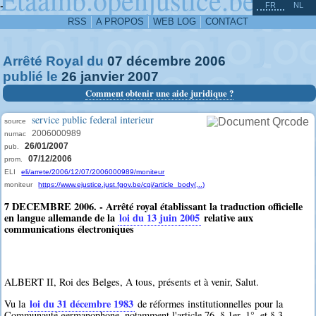
^
-
FR
NL
RSS
A PROPOS
WEB LOG
CONTACT
Arrêté Royal du
07
décembre
2006
publié le
26
janvier
2007
Comment obtenir une aide juridique ?
service public federal interieur
source
2006000989
numac
26/01/2007
pub.
07/12/2006
prom.
ELI
eli/arrete/2006/12/07/2006000989/moniteur
moniteur
https://www.ejustice.just.fgov.be/cgi/article_body(...)
7 DECEMBRE 2006. - Arrêté royal établissant la traduction officielle
en langue allemande de la
loi du 13 juin 2005
relative aux
communications électroniques
ALBERT II, Roi des Belges, A tous, présents et à venir, Salut.
loi du 31 décembre 1983
Vu la
de réformes institutionnelles pour la
Communauté germanophone, notamment l'article 76, § 1er, 1°, et § 3,