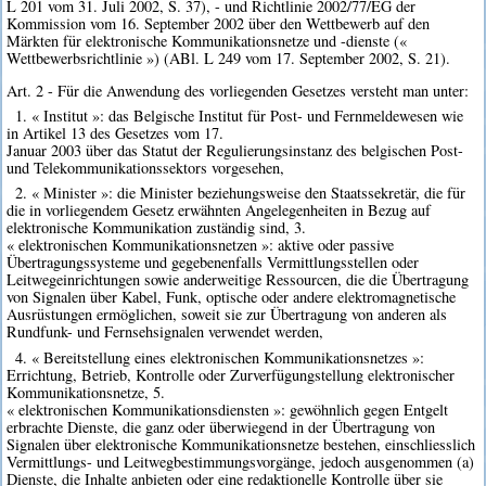
L 201 vom 31. Juli 2002, S. 37), - und Richtlinie 2002/77/EG der
Kommission vom 16. September 2002 über den Wettbewerb auf den
Märkten für elektronische Kommunikationsnetze und -dienste («
Wettbewerbsrichtlinie ») (ABl. L 249 vom 17. September 2002, S. 21).
Art. 2 - Für die Anwendung des vorliegenden Gesetzes versteht man unter:
1. « Institut »: das Belgische Institut für Post- und Fernmeldewesen wie
in Artikel 13 des Gesetzes vom 17.
Januar 2003 über das Statut der Regulierungsinstanz des belgischen Post-
und Telekommunikationssektors vorgesehen,
2. « Minister »: die Minister beziehungsweise den Staatssekretär, die für
die in vorliegendem Gesetz erwähnten Angelegenheiten in Bezug auf
elektronische Kommunikation zuständig sind, 3.
« elektronischen Kommunikationsnetzen »: aktive oder passive
Übertragungssysteme und gegebenenfalls Vermittlungsstellen oder
Leitwegeinrichtungen sowie anderweitige Ressourcen, die die Übertragung
von Signalen über Kabel, Funk, optische oder andere elektromagnetische
Ausrüstungen ermöglichen, soweit sie zur Übertragung von anderen als
Rundfunk- und Fernsehsignalen verwendet werden,
4. « Bereitstellung eines elektronischen Kommunikationsnetzes »:
Errichtung, Betrieb, Kontrolle oder Zurverfügungstellung elektronischer
Kommunikationsnetze, 5.
« elektronischen Kommunikationsdiensten »: gewöhnlich gegen Entgelt
erbrachte Dienste, die ganz oder überwiegend in der Übertragung von
Signalen über elektronische Kommunikationsnetze bestehen, einschliesslich
Vermittlungs- und Leitwegbestimmungsvorgänge, jedoch ausgenommen (a)
Dienste, die Inhalte anbieten oder eine redaktionelle Kontrolle über sie