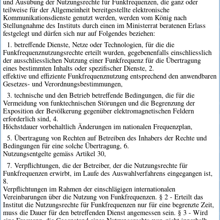
und Ausübung der Nutzungsrechte für Funkfrequenzen, die ganz oder
teilweise für der Allgemeinheit bereitgestellte elektronische
Kommunikationsdienste genutzt werden, werden vom König nach
Stellungnahme des Instituts durch einen im Ministerrat beratenen Erlass
festgelegt und dürfen sich nur auf Folgendes beziehen:
1. betreffende Dienste, Netze oder Technologien, für die die
Funkfrequenznutzungsrechte erteilt wurden, gegebenenfalls einschliesslich
der ausschliesslichen Nutzung einer Funkfrequenz für die Übertragung
eines bestimmten Inhalts oder spezifischer Dienste, 2.
effektive und effiziente Funkfrequenznutzung entsprechend den anwendbaren
Gesetzes- und Verordnungsbestimmungen,
3. technische und den Betrieb betreffende Bedingungen, die für die
Vermeidung von funktechnischen Störungen und die Begrenzung der
Exposition der Bevölkerung gegenüber elektromagnetischen Feldern
erforderlich sind, 4.
Höchstdauer vorbehaltlich Änderungen im nationalen Frequenzplan,
5. Übertragung von Rechten auf Betreiben des Inhabers der Rechte und
Bedingungen für eine solche Übertragung, 6.
Nutzungsentgelte gemäss Artikel 30,
7. Verpflichtungen, die der Betreiber, der die Nutzungsrechte für
Funkfrequenzen erwirbt, im Laufe des Auswahlverfahrens eingegangen ist,
8.
Verpflichtungen im Rahmen der einschlägigen internationalen
Vereinbarungen über die Nutzung von Funkfrequenzen. § 2 - Erteilt das
Institut die Nutzungsrechte für Funkfrequenzen nur für eine begrenzte Zeit,
muss die Dauer für den betreffenden Dienst angemessen sein. § 3 - Wird