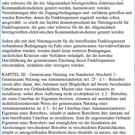
oder teilweise für die der Allgemeinheit bereitgestellten elektronischen
Kommunikationsdienste genutzt werden, harmonisiert, wurden
Vereinbarungen über die Zugangsbedingungen und -verfahren getroffen und
wurden Betreiber, denen die Funkfrequenzen zugeteilt werden sollen,
ausgewählt, so erteilt das Institut dementsprechend das Nutzungsrecht für
Funkfrequenzen, die ganz oder teilweise für die der Allgemeinheit
bereitgestellten elektronischen Kommunikationsdienste genutzt werden.
Sofern alle mit dem Nutzungsrecht für die betreffenden Funkfrequenzen
verbundenen Bedingungen im Falle eines gemeinsamen Auswahlverfahrens
eingehalten wurden, werden damit keine weiteren Bedingungen,
zusätzlichen Kriterien oder Verfahren verknüpft, die die korrekte
Durchführung der gemeinsamen Zuteilung dieser Funkfrequenzen
einschränken, verändern oder verzögern würden.
KAPITEL III - Gemeinsame Nutzung von Standorten Abschnitt 1 -
Gemeinsame Nutzung von Antennenstandorten Art. 25 - § 1 - Betreiber
setzen alles daran, ihre Antennen nach Möglichkeit auf bereits bestehenden
Unterbauten wie Gebäudedächern, Masten oder Aussenmauern zu
installieren, wobei diese Auflistung nicht erschöpfend ist. § 2 - Betreiber,
die einen Unterbau als Eigentum besitzen, stimmen auf annehmbare und
nichtdiskriminierende Weise der gemeinsamen Nutzung eines
Antennenstandortes zu. § 3 - Ist der Unterbau eines Antennenstandortes
Eigentum eines Betreibers, erlaubt er anderen Betreibern ihre Antenne auf
dem betreffenden Unterbau zu installieren. Sind die angrenzenden Gebäude
Eigentum eines Betreibers und ermöglichen sie die Installation der
Ausrüstungen verschiedener Betreiber in verschiedenen Räumlichkeiten,
erlaubt er antragstellenden Betreibern diese ebenfalls zu nutzen, um ihre