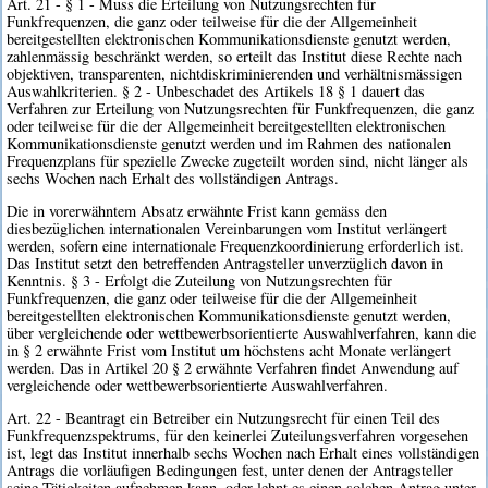
Art. 21 - § 1 - Muss die Erteilung von Nutzungsrechten für
Funkfrequenzen, die ganz oder teilweise für die der Allgemeinheit
bereitgestellten elektronischen Kommunikationsdienste genutzt werden,
zahlenmässig beschränkt werden, so erteilt das Institut diese Rechte nach
objektiven, transparenten, nichtdiskriminierenden und verhältnismässigen
Auswahlkriterien. § 2 - Unbeschadet des Artikels 18 § 1 dauert das
Verfahren zur Erteilung von Nutzungsrechten für Funkfrequenzen, die ganz
oder teilweise für die der Allgemeinheit bereitgestellten elektronischen
Kommunikationsdienste genutzt werden und im Rahmen des nationalen
Frequenzplans für spezielle Zwecke zugeteilt worden sind, nicht länger als
sechs Wochen nach Erhalt des vollständigen Antrags.
Die in vorerwähntem Absatz erwähnte Frist kann gemäss den
diesbezüglichen internationalen Vereinbarungen vom Institut verlängert
werden, sofern eine internationale Frequenzkoordinierung erforderlich ist.
Das Institut setzt den betreffenden Antragsteller unverzüglich davon in
Kenntnis. § 3 - Erfolgt die Zuteilung von Nutzungsrechten für
Funkfrequenzen, die ganz oder teilweise für die der Allgemeinheit
bereitgestellten elektronischen Kommunikationsdienste genutzt werden,
über vergleichende oder wettbewerbsorientierte Auswahlverfahren, kann die
in § 2 erwähnte Frist vom Institut um höchstens acht Monate verlängert
werden. Das in Artikel 20 § 2 erwähnte Verfahren findet Anwendung auf
vergleichende oder wettbewerbsorientierte Auswahlverfahren.
Art. 22 - Beantragt ein Betreiber ein Nutzungsrecht für einen Teil des
Funkfrequenzspektrums, für den keinerlei Zuteilungsverfahren vorgesehen
ist, legt das Institut innerhalb sechs Wochen nach Erhalt eines vollständigen
Antrags die vorläufigen Bedingungen fest, unter denen der Antragsteller
seine Tätigkeiten aufnehmen kann, oder lehnt es einen solchen Antrag unter