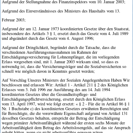
Aufgrund der Stellungnahme des Finanzinspektors vom 10. Januar 2003;
Aufgrund des Einverständnisses des Ministers des Haushalts vom 13.
Februar 2003;
Aufgrund der am 12. Januar 1973 koordinierten Gesetze über den Staatsrat,
insbesondere des Artikels 3 § 1, ersetzt durch das Gesetz vom 4. Juli 1989
und abgeändert durch das Gesetz vom 4. August 1996;
Aufgrund der Dringlichkeit, begründet durch die Tatsache, dass die
verschiedenen Ausführungsmassnahmen im Rahmen der
Entschädigungsversicherung für Lohnempfänger, die im vorliegenden
Erlass vorgesehen sind, mit 1. Januar 2003 wirksam sind, so dass es
notwendig ist, dass die Versicherungsträger und die Sozialversicherten so
schnell wie möglich davon in Kenntnis gesetzt werden;
Auf Vorschlag Unseres Ministers der Sozialen Angelegenheiten Haben Wir
beschlossen und erlassen Wir: Artikel 1 - Artikel 211 § 2 des Königlichen
Erlasses vom 3. Juli 1996 zur Ausführung des am 14. Juli 1994
koordinierten Gesetzes über die Gesundheitspflege- und
Entschädigungspflichtversicherung, ersetzt durch den Königlichen Erlass
vom 13. April 1997, wird wie folgt ersetzt: « § 2 - Für die in Artikel 86 § 1
Nr. 1 Buchstabe c) des koordinierten Gesetzes erwähnten Berechtigten und
für Berechtigte, die die vorerwähnte Eigenschaft aufgrund von Artikel 131
desselben Gesetzes behalten, entspricht der Betrag der Entschädigung
wegen primärer Arbeitsunfähigkeit während der ersten sechs Monate der
Arbeitsunfähigkeit dem Betrag des Arbeitslosengelds, auf das sie Anspruch
gehabt hätten, wenn sie nicht arbeitsunfähig gewesen wären.