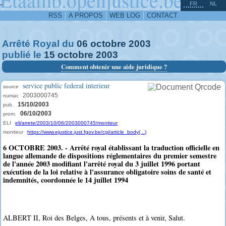
^
-
FR
NL
RSS
A PROPOS
WEB LOG
CONTACT
Arrêté Royal du
06
octobre
2003
publié le
15
octobre
2003
Comment obtenir une aide juridique ?
service public federal interieur
source
2003000745
numac
15/10/2003
pub.
06/10/2003
prom.
ELI
eli/arrete/2003/10/06/2003000745/moniteur
moniteur
https://www.ejustice.just.fgov.be/cgi/article_body(...)
6 OCTOBRE 2003. - Arrêté royal établissant la traduction officielle en
langue allemande de dispositions réglementaires du premier semestre
de l'année 2003 modifiant l'arrêté royal du 3 juillet 1996 portant
exécution de la loi relative à l'assurance obligatoire soins de santé et
indemnités, coordonnée le 14 juillet 1994
ALBERT II, Roi des Belges, A tous, présents et à venir, Salut.