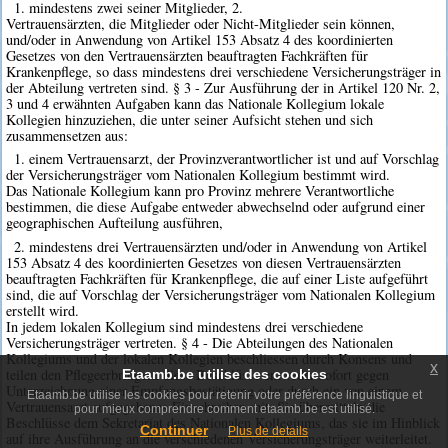
1. mindestens zwei seiner Mitglieder, 2.
Vertrauensärzten, die Mitglieder oder Nicht-Mitglieder sein können,
und/oder in Anwendung von Artikel 153 Absatz 4 des koordinierten
Gesetzes von den Vertrauensärzten beauftragten Fachkräften für
Krankenpflege, so dass mindestens drei verschiedene Versicherungsträger in
der Abteilung vertreten sind. § 3 - Zur Ausführung der in Artikel 120 Nr. 2,
3 und 4 erwähnten Aufgaben kann das Nationale Kollegium lokale
Kollegien hinzuziehen, die unter seiner Aufsicht stehen und sich
zusammensetzen aus:
1. einem Vertrauensarzt, der Provinzverantwortlicher ist und auf Vorschlag
der Versicherungsträger vom Nationalen Kollegium bestimmt wird.
Das Nationale Kollegium kann pro Provinz mehrere Verantwortliche
bestimmen, die diese Aufgabe entweder abwechselnd oder aufgrund einer
geographischen Aufteilung ausführen,
2. mindestens drei Vertrauensärzten und/oder in Anwendung von Artikel
153 Absatz 4 des koordinierten Gesetzes von diesen Vertrauensärzten
beauftragten Fachkräften für Krankenpflege, die auf einer Liste aufgeführt
sind, die auf Vorschlag der Versicherungsträger vom Nationalen Kollegium
erstellt wird.
In jedem lokalen Kollegium sind mindestens drei verschiedene
Versicherungsträger vertreten. § 4 - Die Abteilungen des Nationalen
Kollegiums und der lokalen Kollegien beschliessen durch Konsens und
x
teilen den Pflegeerbringern diese Beschlüsse entweder sofort gegen
Etaamb.be utilise des cookies
Unterzeichnung einer Empfangsbestätigung oder durch ein von einem
Etaamb.be utilise les cookies pour retenir votre préférence linguistique et
Vertrauensarzt aufgegebenes Einschreiben mit. Sie übermitteln die
pour mieux comprendre comment etaamb.be est utilisé.
Beschlüsse dem Sekretariat des Nationalen Kollegiums, das sie im Hinblick
Continuer
Plus de details
auf ihre Ausführung an die verschiedenen Versicherungsträger weiterleitet.