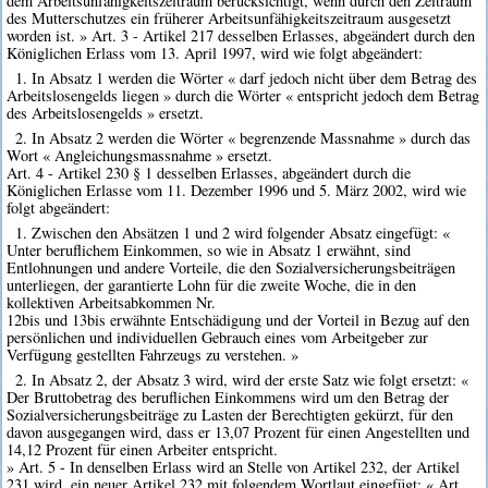
dem Arbeitsunfähigkeitszeitraum berücksichtigt, wenn durch den Zeitraum
des Mutterschutzes ein früherer Arbeitsunfähigkeitszeitraum ausgesetzt
worden ist. » Art. 3 - Artikel 217 desselben Erlasses, abgeändert durch den
Königlichen Erlass vom 13. April 1997, wird wie folgt abgeändert:
1. In Absatz 1 werden die Wörter « darf jedoch nicht über dem Betrag des
Arbeitslosengelds liegen » durch die Wörter « entspricht jedoch dem Betrag
des Arbeitslosengelds » ersetzt.
2. In Absatz 2 werden die Wörter « begrenzende Massnahme » durch das
Wort « Angleichungsmassnahme » ersetzt.
Art. 4 - Artikel 230 § 1 desselben Erlasses, abgeändert durch die
Königlichen Erlasse vom 11. Dezember 1996 und 5. März 2002, wird wie
folgt abgeändert:
1. Zwischen den Absätzen 1 und 2 wird folgender Absatz eingefügt: «
Unter beruflichem Einkommen, so wie in Absatz 1 erwähnt, sind
Entlohnungen und andere Vorteile, die den Sozialversicherungsbeiträgen
unterliegen, der garantierte Lohn für die zweite Woche, die in den
kollektiven Arbeitsabkommen Nr.
12bis und 13bis erwähnte Entschädigung und der Vorteil in Bezug auf den
persönlichen und individuellen Gebrauch eines vom Arbeitgeber zur
Verfügung gestellten Fahrzeugs zu verstehen. »
2. In Absatz 2, der Absatz 3 wird, wird der erste Satz wie folgt ersetzt: «
Der Bruttobetrag des beruflichen Einkommens wird um den Betrag der
Sozialversicherungsbeiträge zu Lasten der Berechtigten gekürzt, für den
davon ausgegangen wird, dass er 13,07 Prozent für einen Angestellten und
14,12 Prozent für einen Arbeiter entspricht.
» Art. 5 - In denselben Erlass wird an Stelle von Artikel 232, der Artikel
231 wird, ein neuer Artikel 232 mit folgendem Wortlaut eingefügt: « Art.