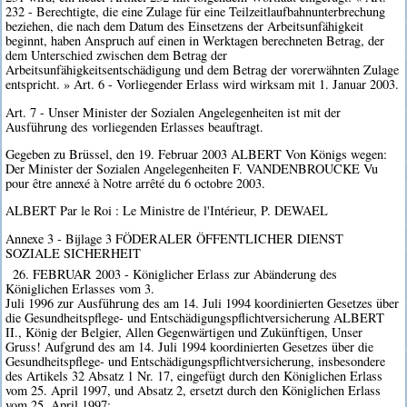
232 - Berechtigte, die eine Zulage für eine Teilzeitlaufbahnunterbrechung
beziehen, die nach dem Datum des Einsetzens der Arbeitsunfähigkeit
beginnt, haben Anspruch auf einen in Werktagen berechneten Betrag, der
dem Unterschied zwischen dem Betrag der
Arbeitsunfähigkeitsentschädigung und dem Betrag der vorerwähnten Zulage
entspricht. » Art. 6 - Vorliegender Erlass wird wirksam mit 1. Januar 2003.
Art. 7 - Unser Minister der Sozialen Angelegenheiten ist mit der
Ausführung des vorliegenden Erlasses beauftragt.
Gegeben zu Brüssel, den 19. Februar 2003 ALBERT Von Königs wegen:
Der Minister der Sozialen Angelegenheiten F. VANDENBROUCKE Vu
pour être annexé à Notre arrêté du 6 octobre 2003.
ALBERT Par le Roi : Le Ministre de l'Intérieur, P. DEWAEL
Annexe 3 - Bijlage 3 FÖDERALER ÖFFENTLICHER DIENST
SOZIALE SICHERHEIT
26. FEBRUAR 2003 - Königlicher Erlass zur Abänderung des
Königlichen Erlasses vom 3.
Juli 1996 zur Ausführung des am 14. Juli 1994 koordinierten Gesetzes über
die Gesundheitspflege- und Entschädigungspflichtversicherung ALBERT
II., König der Belgier, Allen Gegenwärtigen und Zukünftigen, Unser
Gruss! Aufgrund des am 14. Juli 1994 koordinierten Gesetzes über die
Gesundheitspflege- und Entschädigungspflichtversicherung, insbesondere
des Artikels 32 Absatz 1 Nr. 17, eingefügt durch den Königlichen Erlass
vom 25. April 1997, und Absatz 2, ersetzt durch den Königlichen Erlass
vom 25. April 1997;