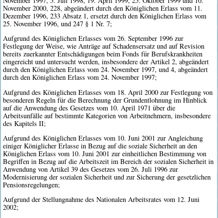
November 1997, 5. Juli 1998, 19. April 1999, 25. Oktober 1999 und 10.
November 2000, 228, abgeändert durch den Königlichen Erlass vom 11.
Dezember 1996, 233 Absatz 1, ersetzt durch den Königlichen Erlass vom
25. November 1996, und 247 § 1 Nr. 7;
Aufgrund des Königlichen Erlasses vom 26. September 1996 zur
Festlegung der Weise, wie Anträge auf Schadensersatz und auf Revision
bereits zuerkannter Entschädigungen beim Fonds für Berufskrankheiten
eingereicht und untersucht werden, insbesondere der Artikel 2, abgeändert
durch den Königlichen Erlass vom 24. November 1997, und 4, abgeändert
durch den Königlichen Erlass vom 24. November 1997;
Aufgrund des Königlichen Erlasses vom 18. April 2000 zur Festlegung von
besonderen Regeln für die Berechnung der Grundentlohnung im Hinblick
auf die Anwendung des Gesetzes vom 10. April 1971 über die
Arbeitsunfälle auf bestimmte Kategorien von Arbeitnehmern, insbesondere
des Kapitels II;
Aufgrund des Königlichen Erlasses vom 10. Juni 2001 zur Angleichung
einiger Königlicher Erlasse in Bezug auf die soziale Sicherheit an den
Königlichen Erlass vom 10. Juni 2001 zur einheitlichen Bestimmung von
Begriffen in Bezug auf die Arbeitszeit im Bereich der sozialen Sicherheit in
Anwendung von Artikel 39 des Gesetzes vom 26. Juli 1996 zur
Modernisierung der sozialen Sicherheit und zur Sicherung der gesetzlichen
Pensionsregelungen;
Aufgrund der Stellungnahme des Nationalen Arbeitsrates vom 12. Juni
2002;