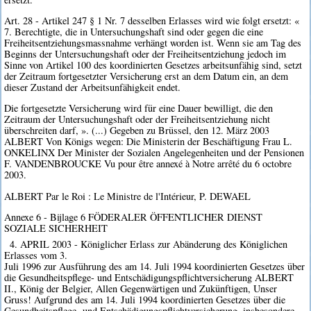
Art. 28 - Artikel 247 § 1 Nr. 7 desselben Erlasses wird wie folgt ersetzt: «
7. Berechtigte, die in Untersuchungshaft sind oder gegen die eine
Freiheitsentziehungsmassnahme verhängt worden ist. Wenn sie am Tag des
Beginns der Untersuchungshaft oder der Freiheitsentziehung jedoch im
Sinne von Artikel 100 des koordinierten Gesetzes arbeitsunfähig sind, setzt
der Zeitraum fortgesetzter Versicherung erst an dem Datum ein, an dem
dieser Zustand der Arbeitsunfähigkeit endet.
Die fortgesetzte Versicherung wird für eine Dauer bewilligt, die den
Zeitraum der Untersuchungshaft oder der Freiheitsentziehung nicht
überschreiten darf, ». (...) Gegeben zu Brüssel, den 12. März 2003
ALBERT Von Königs wegen: Die Ministerin der Beschäftigung Frau L.
ONKELINX Der Minister der Sozialen Angelegenheiten und der Pensionen
F. VANDENBROUCKE Vu pour être annexé à Notre arrêté du 6 octobre
2003.
ALBERT Par le Roi : Le Ministre de l'Intérieur, P. DEWAEL
Annexe 6 - Bijlage 6 FÖDERALER ÖFFENTLICHER DIENST
SOZIALE SICHERHEIT
4. APRIL 2003 - Königlicher Erlass zur Abänderung des Königlichen
Erlasses vom 3.
Juli 1996 zur Ausführung des am 14. Juli 1994 koordinierten Gesetzes über
die Gesundheitspflege- und Entschädigungspflichtversicherung ALBERT
II., König der Belgier, Allen Gegenwärtigen und Zukünftigen, Unser
Gruss! Aufgrund des am 14. Juli 1994 koordinierten Gesetzes über die
Gesundheitspflege- und Entschädigungspflichtversicherung, insbesondere