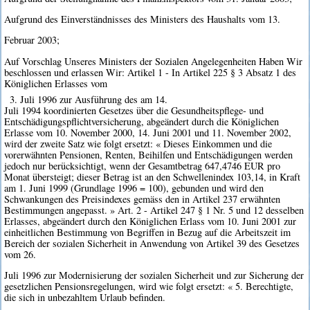
Aufgrund des Einverständnisses des Ministers des Haushalts vom 13.
Februar 2003;
Auf Vorschlag Unseres Ministers der Sozialen Angelegenheiten Haben Wir
beschlossen und erlassen Wir: Artikel 1 - In Artikel 225 § 3 Absatz 1 des
Königlichen Erlasses vom
3. Juli 1996 zur Ausführung des am 14.
Juli 1994 koordinierten Gesetzes über die Gesundheitspflege- und
Entschädigungspflichtversicherung, abgeändert durch die Königlichen
Erlasse vom 10. November 2000, 14. Juni 2001 und 11. November 2002,
wird der zweite Satz wie folgt ersetzt: « Dieses Einkommen und die
vorerwähnten Pensionen, Renten, Beihilfen und Entschädigungen werden
jedoch nur berücksichtigt, wenn der Gesamtbetrag 647,4746 EUR pro
Monat übersteigt; dieser Betrag ist an den Schwellenindex 103,14, in Kraft
am 1. Juni 1999 (Grundlage 1996 = 100), gebunden und wird den
Schwankungen des Preisindexes gemäss den in Artikel 237 erwähnten
Bestimmungen angepasst. » Art. 2 - Artikel 247 § 1 Nr. 5 und 12 desselben
Erlasses, abgeändert durch den Königlichen Erlass vom 10. Juni 2001 zur
einheitlichen Bestimmung von Begriffen in Bezug auf die Arbeitszeit im
Bereich der sozialen Sicherheit in Anwendung von Artikel 39 des Gesetzes
vom 26.
Juli 1996 zur Modernisierung der sozialen Sicherheit und zur Sicherung der
gesetzlichen Pensionsregelungen, wird wie folgt ersetzt: « 5. Berechtigte,
die sich in unbezahltem Urlaub befinden.