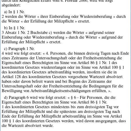
durch den Königlichen Erlass vom 4. Februar 2000, wird wie folgt
abgeändert:
a) In § 1 Nr.
2 werden die Wörter « ihrer Einberufung oder Wiedereinberufung » durch
die Wörter « der Erfüllung der Milizpflicht » ersetzt.
b) In § 1 Nr.
3 Absatz 1 Nr. 2 Buchstabe c) werden die Wörter « aufgrund seiner
Einberufung oder Wiedereinberufung » durch die Wörter « aufgrund der
Erfüllung der Milizpflicht » ersetzt.
c) Paragraph 1 Nr.
4 wird wie folgt ersetzt: « 4. Personen, die binnen dreissig Tagen nach Ende
eines Zeitraums der Untersuchungshaft oder der Freiheitsentziehung die
Eigenschaft eines Berechtigten im Sinne von Artikel 86 § 1 Nr. 1 des
koordinierten Gesetzes wiedererlangen oder im Sinne von Artikel 100 § 1
des koordinierten Gesetzes arbeitsunfähig werden, insofern sie die in
Artikel 128 des koordinierten Gesetzes vorgesehene Wartezeit absolviert
haben oder davon befreit waren und bei Beginn des Zeitraums der
Untersuchungshaft oder der Freiheitsentziehung die Bedingungen für die
Bewilligung von Arbeitsunfähigkeitsentschädigungen erfüllten, ».
d) Paragraph 6 wird wie folgt ersetzt: « § 6 - Für Personen, die die
Eigenschaft eines Berechtigten im Sinne von Artikel 86 § 1 Nr.
1 des koordinierten Gesetzes mindestens bis zum dreissigsten Tag vor
Erfüllung der Milizpflicht und die spätestens am dreissigsten Tag nach
Ende der Erfüllung der Milizpflicht arbeitsunfähig im Sinne von Artikel
100 § 1 des koordinierten Gesetzes werden, wird davon ausgegangen, dass
die Wartezeit absolviert wurde.