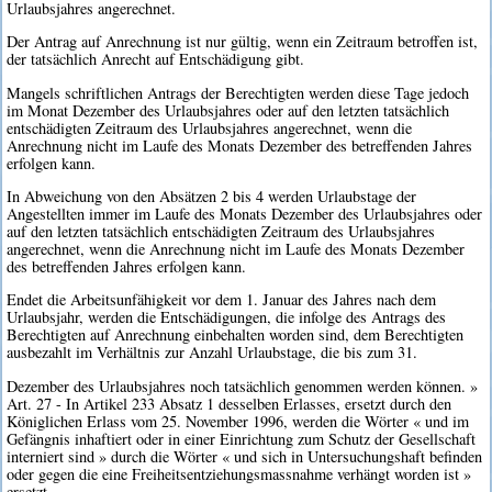
Urlaubsjahres angerechnet.
Der Antrag auf Anrechnung ist nur gültig, wenn ein Zeitraum betroffen ist,
der tatsächlich Anrecht auf Entschädigung gibt.
Mangels schriftlichen Antrags der Berechtigten werden diese Tage jedoch
im Monat Dezember des Urlaubsjahres oder auf den letzten tatsächlich
entschädigten Zeitraum des Urlaubsjahres angerechnet, wenn die
Anrechnung nicht im Laufe des Monats Dezember des betreffenden Jahres
erfolgen kann.
In Abweichung von den Absätzen 2 bis 4 werden Urlaubstage der
Angestellten immer im Laufe des Monats Dezember des Urlaubsjahres oder
auf den letzten tatsächlich entschädigten Zeitraum des Urlaubsjahres
angerechnet, wenn die Anrechnung nicht im Laufe des Monats Dezember
des betreffenden Jahres erfolgen kann.
Endet die Arbeitsunfähigkeit vor dem 1. Januar des Jahres nach dem
Urlaubsjahr, werden die Entschädigungen, die infolge des Antrags des
Berechtigten auf Anrechnung einbehalten worden sind, dem Berechtigten
ausbezahlt im Verhältnis zur Anzahl Urlaubstage, die bis zum 31.
Dezember des Urlaubsjahres noch tatsächlich genommen werden können. »
Art. 27 - In Artikel 233 Absatz 1 desselben Erlasses, ersetzt durch den
Königlichen Erlass vom 25. November 1996, werden die Wörter « und im
Gefängnis inhaftiert oder in einer Einrichtung zum Schutz der Gesellschaft
interniert sind » durch die Wörter « und sich in Untersuchungshaft befinden
oder gegen die eine Freiheitsentziehungsmassnahme verhängt worden ist »
ersetzt.