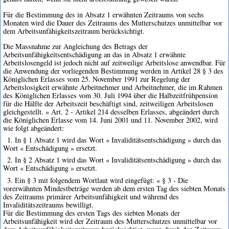
Für die Bestimmung des in Absatz 1 erwähnten Zeitraums von sechs
Monaten wird die Dauer des Zeitraums des Mutterschutzes unmittelbar vor
dem Arbeitsunfähigkeitszeitraum berücksichtigt.
Die Massnahme zur Angleichung des Betrags der
Arbeitsunfähigkeitsentschädigung an das in Absatz 1 erwähnte
Arbeitslosengeld ist jedoch nicht auf zeitweilige Arbeitslose anwendbar. Für
die Anwendung der vorliegenden Bestimmung werden in Artikel 28 § 3 des
Königlichen Erlasses vom 25. November 1991 zur Regelung der
Arbeitslosigkeit erwähnte Arbeitnehmer und Arbeitnehmer, die im Rahmen
des Königlichen Erlasses vom 30. Juli 1994 über die Halbzeitfrühpension
für die Hälfte der Arbeitszeit beschäftigt sind, zeitweiligen Arbeitslosen
gleichgestellt. » Art. 2 - Artikel 214 desselben Erlasses, abgeändert durch
die Königlichen Erlasse vom 14. Juni 2001 und 11. November 2002, wird
wie folgt abgeändert:
1. In § 1 Absatz 1 wird das Wort « Invaliditätsentschädigung » durch das
Wort « Entschädigung » ersetzt.
2. In § 2 Absatz 1 wird das Wort « Invaliditätsentschädigung » durch das
Wort « Entschädigung » ersetzt.
3. Ein § 3 mit folgendem Wortlaut wird eingefügt: « § 3 - Die
vorerwähnten Mindestbeträge werden ab dem ersten Tag des siebten Monats
des Zeitraums primärer Arbeitsunfähigkeit und während des
Invaliditätszeitraums bewilligt.
Für die Bestimmung des ersten Tags des siebten Monats der
Arbeitsunfähigkeit wird der Zeitraum des Mutterschutzes unmittelbar vor