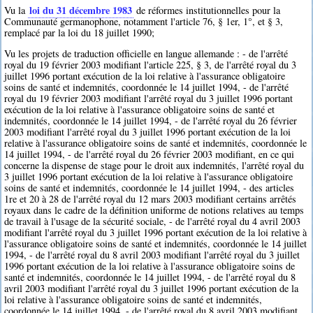
loi du 31 décembre 1983
Vu la
de réformes institutionnelles pour la
Communauté germanophone, notamment l'article 76, § 1er, 1°, et § 3,
remplacé par la loi du 18 juillet 1990;
Vu les projets de traduction officielle en langue allemande : - de l'arrêté
royal du 19 février 2003 modifiant l'article 225, § 3, de l'arrêté royal du 3
juillet 1996 portant exécution de la loi relative à l'assurance obligatoire
soins de santé et indemnités, coordonnée le 14 juillet 1994, - de l'arrêté
royal du 19 février 2003 modifiant l'arrêté royal du 3 juillet 1996 portant
exécution de la loi relative à l'assurance obligatoire soins de santé et
indemnités, coordonnée le 14 juillet 1994, - de l'arrêté royal du 26 février
2003 modifiant l'arrêté royal du 3 juillet 1996 portant exécution de la loi
relative à l'assurance obligatoire soins de santé et indemnités, coordonnée le
14 juillet 1994, - de l'arrêté royal du 26 février 2003 modifiant, en ce qui
concerne la dispense de stage pour le droit aux indemnités, l'arrêté royal du
3 juillet 1996 portant exécution de la loi relative à l'assurance obligatoire
soins de santé et indemnités, coordonnée le 14 juillet 1994, - des articles
1re et 20 à 28 de l'arrêté royal du 12 mars 2003 modifiant certains arrêtés
royaux dans le cadre de la définition uniforme de notions relatives au temps
de travail à l'usage de la sécurité sociale, - de l'arrêté royal du 4 avril 2003
modifiant l'arrêté royal du 3 juillet 1996 portant exécution de la loi relative à
l'assurance obligatoire soins de santé et indemnités, coordonnée le 14 juillet
1994, - de l'arrêté royal du 8 avril 2003 modifiant l'arrêté royal du 3 juillet
1996 portant exécution de la loi relative à l'assurance obligatoire soins de
santé et indemnités, coordonnée le 14 juillet 1994, - de l'arrêté royal du 8
avril 2003 modifiant l'arrêté royal du 3 juillet 1996 portant exécution de la
loi relative à l'assurance obligatoire soins de santé et indemnités,
coordonnée le 14 juillet 1994, - de l'arrêté royal du 8 avril 2003 modifiant