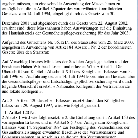
ergehen müssen, um eine schnelle Anwendung der Massnahmen zu
ermöglichen, die in Artikel 37quater des vorerwähnten koordinierten
Gesetzes vom 14. Juli 1994, eingefügt durch das Gesetz vom 30.
Dezember 2001 und abgeändert durch das Gesetz vom 22. August 2002,
erwähnt sind; diese Massnahmen haben Auswirkungen auf die Einhaltung
des Haushaltsziels der Gesundheitspflegeversicherung für das Jahr 2003;
Aufgrund des Gutachtens Nr. 35.121/1 des Staatsrates vom 25. März 2003,
abgegeben in Anwendung von Artikel 84 Absatz 1 Nr. 2 der koordinierten
Gesetze über den Staatsrat;
Auf Vorschlag Unseres Ministers der Sozialen Angelegenheiten und der
Pensionen Haben Wir beschlossen und erlassen Wir: Artikel 1 - Die
Überschrift von Kapitel I Abschnitt XIII des Königlichen Erlasses vom 3.
Juli 1996 zur Ausführung des am 14. Juli 1994 koordinierten Gesetzes über
die Gesundheitspflege- und Entschädigungspflichtversicherung wird durch
folgende Überschrift ersetzt: « Nationales Kollegium der Vertrauensärzte
und lokale Kollegien ».
Art. 2 - Artikel 120 desselben Erlasses, ersetzt durch den Königlichen
Erlass vom 29. August 1997, wird wie folgt abgeändert:
1. Artikel 120 Nr.
2 Absatz 1 wird wie folgt ersetzt: « 2. die Einhaltung der in Artikel 153 des
vorliegenden Erlasses und in Artikel 8 § 7 der Anlage zum Königlichen
Erlasses vom 14. September 1984 zur Festlegung des Verzeichnisses der
Gesundheitsleistungen erwähnten Beschlüsse der Vertrauensärzte und
Folgemassnahmen im Anschluss an die von den Vertrauensärzten