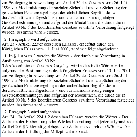
zur Festlegung in Anwendung von Artikel 39 des Gesetzes vom 26. Juli
1996 zur Modernisierung der sozialen Sicherheit und zur Sicherung der
gesetzlichen Pensionsregelungen des einheitlichen Begriffs des «
durchschnittlichen Tageslohns » und zur Harmonisierung einiger
Gesetzesbestimmungen und aufgrund der Modalitäten, die durch die in
Artikel 80 Nr. 5 des koordinierten Gesetzes erwähnte Verordnung festgelegt
werden, bestimmt wird » ersetzt.
2. Paragraph 3 wird aufgehoben.
Art. 23 - Artikel 223ter desselben Erlasses, eingefügt durch den
Königlichen Erlass vom 11. Juni 2002, wird wie folgt abgeändert :
1. In § 1 Absatz 2 werden die Wörter « der durch eine Verordnung in
Ausführung von Artikel 80 Nr.
5 des koordinierten Gesetzes festgelegt wird » durch die Wörter « der
aufgrund der Bestimmungen des Königlichen Erlasses vom 10. Juni 2001
zur Festlegung in Anwendung von Artikel 39 des Gesetzes vom 26. Juli
1996 zur Modernisierung der sozialen Sicherheit und zur Sicherung der
gesetzlichen Pensionsregelungen des einheitlichen Begriffs des «
durchschnittlichen Tageslohns » und zur Harmonisierung einiger
Gesetzesbestimmungen und aufgrund der Modalitäten, die durch die in
Artikel 80 Nr. 5 des koordinierten Gesetzes erwähnte Verordnung festgelegt
werden, bestimmt wird » ersetzt.
2. Paragraph 3 wird aufgehoben.
Art. 24 - In Artikel 224 § 2 desselben Erlasses werden die Wörter « Der
Zeitraum der Einberufung oder Wiedereinberufung und jeder aufgrund von
Artikel 205 § 7 hiermit gleichgesetzte Zeitraum » durch die Wörter « Der
Zeitraum der Erfüllung der Milizpflicht » ersetzt.