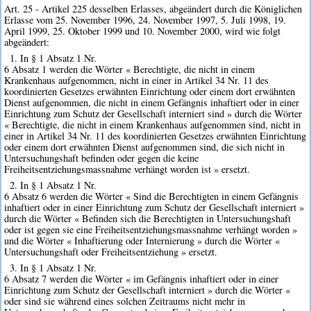
Art. 25 - Artikel 225 desselben Erlasses, abgeändert durch die Königlichen
Erlasse vom 25. November 1996, 24. November 1997, 5. Juli 1998, 19.
April 1999, 25. Oktober 1999 und 10. November 2000, wird wie folgt
abgeändert:
1. In § 1 Absatz 1 Nr.
6 Absatz 1 werden die Wörter « Berechtigte, die nicht in einem
Krankenhaus aufgenommen, nicht in einer in Artikel 34 Nr. 11 des
koordinierten Gesetzes erwähnten Einrichtung oder einem dort erwähnten
Dienst aufgenommen, die nicht in einem Gefängnis inhaftiert oder in einer
Einrichtung zum Schutz der Gesellschaft interniert sind » durch die Wörter
« Berechtigte, die nicht in einem Krankenhaus aufgenommen sind, nicht in
einer in Artikel 34 Nr. 11 des koordinierten Gesetzes erwähnten Einrichtung
oder einem dort erwähnten Dienst aufgenommen sind, die sich nicht in
Untersuchungshaft befinden oder gegen die keine
Freiheitsentziehungsmassnahme verhängt worden ist » ersetzt.
2. In § 1 Absatz 1 Nr.
6 Absatz 6 werden die Wörter « Sind die Berechtigten in einem Gefängnis
inhaftiert oder in einer Einrichtung zum Schutz der Gesellschaft interniert »
durch die Wörter « Befinden sich die Berechtigten in Untersuchungshaft
oder ist gegen sie eine Freiheitsentziehungsmassnahme verhängt worden »
und die Wörter « Inhaftierung oder Internierung » durch die Wörter «
Untersuchungshaft oder Freiheitsentziehung » ersetzt.
3. In § 1 Absatz 1 Nr.
6 Absatz 7 werden die Wörter « im Gefängnis inhaftiert oder in einer
Einrichtung zum Schutz der Gesellschaft interniert » durch die Wörter «
oder sind sie während eines solchen Zeitraums nicht mehr in