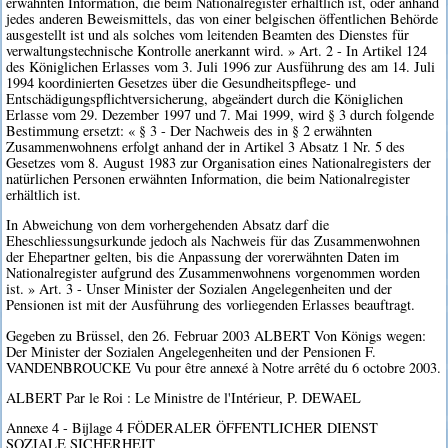
erwähnten Information, die beim Nationalregister erhältlich ist, oder anhand
jedes anderen Beweismittels, das von einer belgischen öffentlichen Behörde
ausgestellt ist und als solches vom leitenden Beamten des Dienstes für
verwaltungstechnische Kontrolle anerkannt wird. » Art. 2 - In Artikel 124
des Königlichen Erlasses vom 3. Juli 1996 zur Ausführung des am 14. Juli
1994 koordinierten Gesetzes über die Gesundheitspflege- und
Entschädigungspflichtversicherung, abgeändert durch die Königlichen
Erlasse vom 29. Dezember 1997 und 7. Mai 1999, wird § 3 durch folgende
Bestimmung ersetzt: « § 3 - Der Nachweis des in § 2 erwähnten
Zusammenwohnens erfolgt anhand der in Artikel 3 Absatz 1 Nr. 5 des
Gesetzes vom 8. August 1983 zur Organisation eines Nationalregisters der
natürlichen Personen erwähnten Information, die beim Nationalregister
erhältlich ist.
In Abweichung von dem vorhergehenden Absatz darf die
Eheschliessungsurkunde jedoch als Nachweis für das Zusammenwohnen
der Ehepartner gelten, bis die Anpassung der vorerwähnten Daten im
Nationalregister aufgrund des Zusammenwohnens vorgenommen worden
ist. » Art. 3 - Unser Minister der Sozialen Angelegenheiten und der
Pensionen ist mit der Ausführung des vorliegenden Erlasses beauftragt.
Gegeben zu Brüssel, den 26. Februar 2003 ALBERT Von Königs wegen:
Der Minister der Sozialen Angelegenheiten und der Pensionen F.
VANDENBROUCKE Vu pour être annexé à Notre arrêté du 6 octobre 2003.
ALBERT Par le Roi : Le Ministre de l'Intérieur, P. DEWAEL
Annexe 4 - Bijlage 4 FÖDERALER ÖFFENTLICHER DIENST
SOZIALE SICHERHEIT