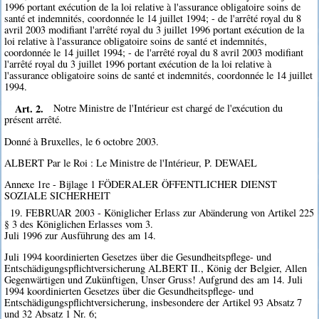
1996 portant exécution de la loi relative à l'assurance obligatoire soins de
santé et indemnités, coordonnée le 14 juillet 1994; - de l'arrêté royal du 8
avril 2003 modifiant l'arrêté royal du 3 juillet 1996 portant exécution de la
loi relative à l'assurance obligatoire soins de santé et indemnités,
coordonnée le 14 juillet 1994; - de l'arrêté royal du 8 avril 2003 modifiant
l'arrêté royal du 3 juillet 1996 portant exécution de la loi relative à
l'assurance obligatoire soins de santé et indemnités, coordonnée le 14 juillet
1994.
Art. 2.
Notre Ministre de l'Intérieur est chargé de l'exécution du
présent arrêté.
Donné à Bruxelles, le 6 octobre 2003.
ALBERT Par le Roi : Le Ministre de l'Intérieur, P. DEWAEL
Annexe 1re - Bijlage 1 FÖDERALER ÖFFENTLICHER DIENST
SOZIALE SICHERHEIT
19. FEBRUAR 2003 - Königlicher Erlass zur Abänderung von Artikel 225
§ 3 des Königlichen Erlasses vom 3.
Juli 1996 zur Ausführung des am 14.
Juli 1994 koordinierten Gesetzes über die Gesundheitspflege- und
Entschädigungspflichtversicherung ALBERT II., König der Belgier, Allen
Gegenwärtigen und Zukünftigen, Unser Gruss! Aufgrund des am 14. Juli
1994 koordinierten Gesetzes über die Gesundheitspflege- und
Entschädigungspflichtversicherung, insbesondere der Artikel 93 Absatz 7
und 32 Absatz 1 Nr. 6;