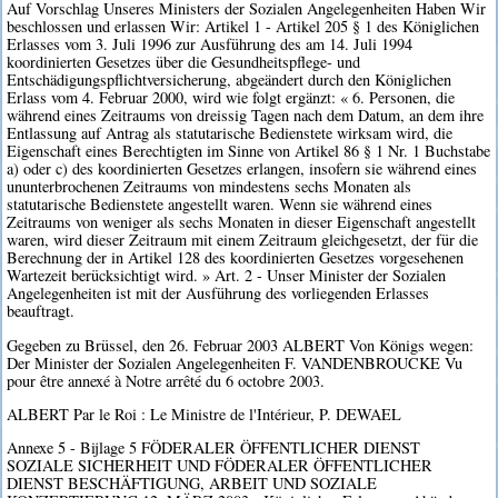
Auf Vorschlag Unseres Ministers der Sozialen Angelegenheiten Haben Wir
beschlossen und erlassen Wir: Artikel 1 - Artikel 205 § 1 des Königlichen
Erlasses vom 3. Juli 1996 zur Ausführung des am 14. Juli 1994
koordinierten Gesetzes über die Gesundheitspflege- und
Entschädigungspflichtversicherung, abgeändert durch den Königlichen
Erlass vom 4. Februar 2000, wird wie folgt ergänzt: « 6. Personen, die
während eines Zeitraums von dreissig Tagen nach dem Datum, an dem ihre
Entlassung auf Antrag als statutarische Bedienstete wirksam wird, die
Eigenschaft eines Berechtigten im Sinne von Artikel 86 § 1 Nr. 1 Buchstabe
a) oder c) des koordinierten Gesetzes erlangen, insofern sie während eines
ununterbrochenen Zeitraums von mindestens sechs Monaten als
statutarische Bedienstete angestellt waren. Wenn sie während eines
Zeitraums von weniger als sechs Monaten in dieser Eigenschaft angestellt
waren, wird dieser Zeitraum mit einem Zeitraum gleichgesetzt, der für die
Berechnung der in Artikel 128 des koordinierten Gesetzes vorgesehenen
Wartezeit berücksichtigt wird. » Art. 2 - Unser Minister der Sozialen
Angelegenheiten ist mit der Ausführung des vorliegenden Erlasses
beauftragt.
Gegeben zu Brüssel, den 26. Februar 2003 ALBERT Von Königs wegen:
Der Minister der Sozialen Angelegenheiten F. VANDENBROUCKE Vu
pour être annexé à Notre arrêté du 6 octobre 2003.
ALBERT Par le Roi : Le Ministre de l'Intérieur, P. DEWAEL
Annexe 5 - Bijlage 5 FÖDERALER ÖFFENTLICHER DIENST
SOZIALE SICHERHEIT UND FÖDERALER ÖFFENTLICHER
DIENST BESCHÄFTIGUNG, ARBEIT UND SOZIALE