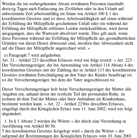
Werden die im vorhergehenden Absatz erwähnten Personen innerhalb
dreissig Tagen nach Entlassung ins Zivilleben oder in den Urlaub auf
unbestimmte Zeit arbeitsunfähig im Sinne von Artikel 100 § 1 des
koordinierten Gesetzes und ist diese Arbeitsunfähigkeit auf einen während
der Erfüllung der Milizpflicht geschehenen Unfall oder ein während der
Erfüllung der Milizpflicht erlittenes Leiden zurückzuführen, wird davon
ausgegangen, dass die Wartezeit absolviert wurde. Dies gilt auch, wenn
diese Personen während der Erfüllung der Milizpflicht aus gesundheitlichen
Gründen von ihrem Dienst abwesend sind, insofern ihre Abwesenheit nicht
auf die Dauer der Milizpflicht angerechnet wird. »
e) Paragraph 7 wird aufgehoben.
Art. 21 - Artikel 223 desselben Erlasses wird wie folgt ersetzt: « Art. 223 -
Der Versicherungsträger, der bei Anwendung von Artikel 114 Absatz 4 des
koordinierten Gesetzes mit der Zahlung der in Artikel 113 des koordinierten
Gesetzes erwähnten Entschädigung an den Vater des Kindes beauftragt ist,
ist der Versicherungsträger, bei dem der Vater angeschlossen ist.
Dieser Versicherungsträger holt beim Versicherungsträger der Mutter alle
Angaben ein, anhand deren der restliche Teil der postnatalen Ruhe, zu
rechnen ab dem Tod der Mutter oder ihrer Aufnahme im Krankenhaus,
bestimmt werden kann. » Art. 22 - Artikel 223bis desselben Erlasses,
eingefügt durch den Königlichen Erlass vom 11. Juni 2002, wird wie folgt
abgeändert:
1. In § 1 Absatz 2 werden die Wörter « der durch eine Verordnung in
Ausführung von Artikel 80 Nr.
5 des koordinierten Gesetzes festgelegt wird » durch die Wörter « der
aufgrund der Bestimmungen des Königlichen Erlasses vom 10. Juni 2001