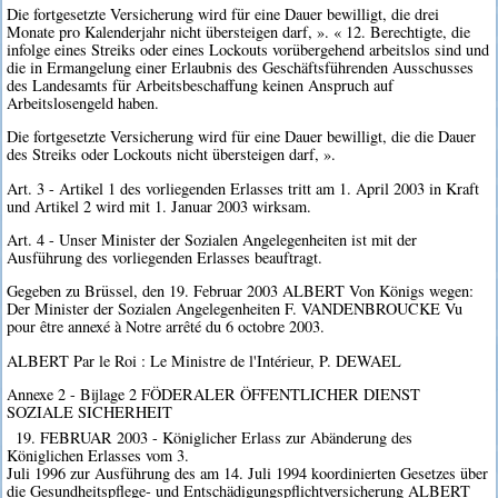
Die fortgesetzte Versicherung wird für eine Dauer bewilligt, die drei
Monate pro Kalenderjahr nicht übersteigen darf, ». « 12. Berechtigte, die
infolge eines Streiks oder eines Lockouts vorübergehend arbeitslos sind und
die in Ermangelung einer Erlaubnis des Geschäftsführenden Ausschusses
des Landesamts für Arbeitsbeschaffung keinen Anspruch auf
Arbeitslosengeld haben.
Die fortgesetzte Versicherung wird für eine Dauer bewilligt, die die Dauer
des Streiks oder Lockouts nicht übersteigen darf, ».
Art. 3 - Artikel 1 des vorliegenden Erlasses tritt am 1. April 2003 in Kraft
und Artikel 2 wird mit 1. Januar 2003 wirksam.
Art. 4 - Unser Minister der Sozialen Angelegenheiten ist mit der
Ausführung des vorliegenden Erlasses beauftragt.
Gegeben zu Brüssel, den 19. Februar 2003 ALBERT Von Königs wegen:
Der Minister der Sozialen Angelegenheiten F. VANDENBROUCKE Vu
pour être annexé à Notre arrêté du 6 octobre 2003.
ALBERT Par le Roi : Le Ministre de l'Intérieur, P. DEWAEL
Annexe 2 - Bijlage 2 FÖDERALER ÖFFENTLICHER DIENST
SOZIALE SICHERHEIT
19. FEBRUAR 2003 - Königlicher Erlass zur Abänderung des
Königlichen Erlasses vom 3.
Juli 1996 zur Ausführung des am 14. Juli 1994 koordinierten Gesetzes über
die Gesundheitspflege- und Entschädigungspflichtversicherung ALBERT