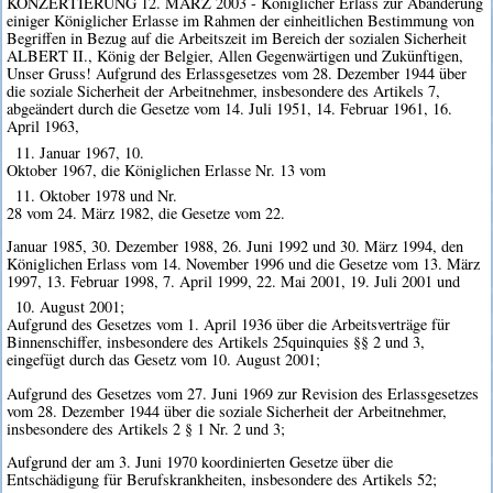
KONZERTIERUNG 12. MÄRZ 2003 - Königlicher Erlass zur Abänderung
einiger Königlicher Erlasse im Rahmen der einheitlichen Bestimmung von
Begriffen in Bezug auf die Arbeitszeit im Bereich der sozialen Sicherheit
ALBERT II., König der Belgier, Allen Gegenwärtigen und Zukünftigen,
Unser Gruss! Aufgrund des Erlassgesetzes vom 28. Dezember 1944 über
die soziale Sicherheit der Arbeitnehmer, insbesondere des Artikels 7,
abgeändert durch die Gesetze vom 14. Juli 1951, 14. Februar 1961, 16.
April 1963,
11. Januar 1967, 10.
Oktober 1967, die Königlichen Erlasse Nr. 13 vom
11. Oktober 1978 und Nr.
28 vom 24. März 1982, die Gesetze vom 22.
Januar 1985, 30. Dezember 1988, 26. Juni 1992 und 30. März 1994, den
Königlichen Erlass vom 14. November 1996 und die Gesetze vom 13. März
1997, 13. Februar 1998, 7. April 1999, 22. Mai 2001, 19. Juli 2001 und
10. August 2001;
Aufgrund des Gesetzes vom 1. April 1936 über die Arbeitsverträge für
Binnenschiffer, insbesondere des Artikels 25quinquies §§ 2 und 3,
eingefügt durch das Gesetz vom 10. August 2001;
Aufgrund des Gesetzes vom 27. Juni 1969 zur Revision des Erlassgesetzes
vom 28. Dezember 1944 über die soziale Sicherheit der Arbeitnehmer,
insbesondere des Artikels 2 § 1 Nr. 2 und 3;
Aufgrund der am 3. Juni 1970 koordinierten Gesetze über die
Entschädigung für Berufskrankheiten, insbesondere des Artikels 52;