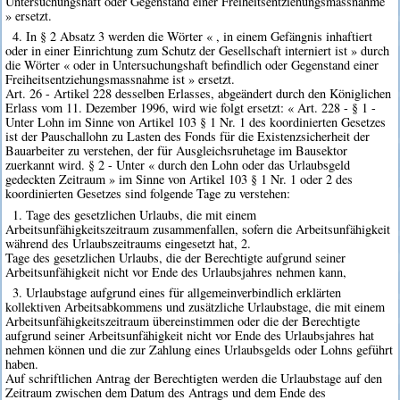
Untersuchungshaft oder Gegenstand einer Freiheitsentziehungsmassnahme
» ersetzt.
4. In § 2 Absatz 3 werden die Wörter « , in einem Gefängnis inhaftiert
oder in einer Einrichtung zum Schutz der Gesellschaft interniert ist » durch
die Wörter « oder in Untersuchungshaft befindlich oder Gegenstand einer
Freiheitsentziehungsmassnahme ist » ersetzt.
Art. 26 - Artikel 228 desselben Erlasses, abgeändert durch den Königlichen
Erlass vom 11. Dezember 1996, wird wie folgt ersetzt: « Art. 228 - § 1 -
Unter Lohn im Sinne von Artikel 103 § 1 Nr. 1 des koordinierten Gesetzes
ist der Pauschallohn zu Lasten des Fonds für die Existenzsicherheit der
Bauarbeiter zu verstehen, der für Ausgleichsruhetage im Bausektor
zuerkannt wird. § 2 - Unter « durch den Lohn oder das Urlaubsgeld
gedeckten Zeitraum » im Sinne von Artikel 103 § 1 Nr. 1 oder 2 des
koordinierten Gesetzes sind folgende Tage zu verstehen:
1. Tage des gesetzlichen Urlaubs, die mit einem
Arbeitsunfähigkeitszeitraum zusammenfallen, sofern die Arbeitsunfähigkeit
während des Urlaubszeitraums eingesetzt hat, 2.
Tage des gesetzlichen Urlaubs, die der Berechtigte aufgrund seiner
Arbeitsunfähigkeit nicht vor Ende des Urlaubsjahres nehmen kann,
3. Urlaubstage aufgrund eines für allgemeinverbindlich erklärten
kollektiven Arbeitsabkommens und zusätzliche Urlaubstage, die mit einem
Arbeitsunfähigkeitszeitraum übereinstimmen oder die der Berechtigte
aufgrund seiner Arbeitsunfähigkeit nicht vor Ende des Urlaubsjahres hat
nehmen können und die zur Zahlung eines Urlaubsgelds oder Lohns geführt
haben.
Auf schriftlichen Antrag der Berechtigten werden die Urlaubstage auf den
Zeitraum zwischen dem Datum des Antrags und dem Ende des