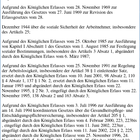
Aufgrund des Königlichen Erlasses vom 28. November 1969 zur
Ausführung des Gesetzes vom 27. Juni 1969 zur Revision des
Erlassgesetzes vom 28.
Dezember 1944 über die soziale Sicherheit der Arbeitnehmer, insbesondere
des Artikels 25;
Aufgrund des Königlichen Erlasses vom 25. Oktober 1985 zur Ausführung
von Kapitel I Abschnitt 1 des Gesetzes vom 1. August 1985 zur Festlegung
sozialer Bestimmungen, insbesondere des Artikels 3 Absatz 1, abgeändert
durch den Königlichen Erlass vom 6. März 1987;
Aufgrund des Königlichen Erlasses vom 25. November 1991 zur Regelung
der Arbeitslosigkeit, insbesondere der Artikel 38 § 1 einleitender Satz,
ersetzt durch den Königlichen Erlass vom 10. Juni 2001, 98 Absatz 2, 110
§ 4 Absatz 1, 137 § 1 Nr. 2, ersetzt durch den Königlichen Erlass vom 11.
Januar 1993 und abgeändert durch den Königlichen Erlass vom 22.
November 1995, § 2 Nr. 3, eingefügt durch den Königlichen Erlass vom 22.
November 1995, 138 Absatz 2 und 163 Absatz 3;
Aufgrund des Königlichen Erlasses vom 3. Juli 1996 zur Ausführung des
am 14. Juli 1994 koordinierten Gesetzes über die Gesundheitspflege- und
Entschädigungspflichtversicherung, insbesondere der Artikel 205 § 1,
abgeändert durch den Königlichen Erlass vom 4. Februar 2000, 223, 223bis
, eingefügt durch den Königlichen Erlass vom 11. Juni 2002, 223ter ,
eingefügt durch den Königlichen Erlass vom 11. Juni 2002, 224 § 2, 225,
abgeändert durch die Königlichen Erlasse vom 25. November 1996, 24.