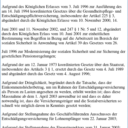
Aufgrund des Königlichen Erlasses vom 3. Juli 1996 zur Ausführung des
am 14. Juli 1994 koordinierten Gesetzes über die Gesundheitspflege- und
Entschädigungspflichtversicherung, insbesondere der Artikel 225 § 3,
abgeändert durch die Königlichen Erlasse vom 10. November 2000, 14.
Juni 2001 und 11. November 2002, und 247 § 1 Nr. 5 und 12, abgeändert
durch den Königlichen Erlass vom 10. Juni 2001 zur einheitlichen
Bestimmung von Begriffen in Bezug auf die Arbeitszeit im Bereich der
sozialen Sicherheit in Anwendung von Artikel 39 des Gesetzes vom 26.
Juli 1996 zur Modernisierung der sozialen Sicherheit und zur Sicherung der
gesetzlichen Pensionsregelungen;
Aufgrund der am 12. Januar 1973 koordinierten Gesetze über den Staatsrat,
insbesondere des Artikels 3 § 1, ersetzt durch das Gesetz vom 4. Juli 1989
und abgeändert durch das Gesetz vom 4. August 1996;
Aufgrund der Dringlichkeit, begründet durch die Tatsache, dass der
Einkommenshöchstbetrag, um im Rahmen der Entschädigungsversicherung
als Person zu Lasten angesehen zu werden, erhöht worden ist; dass diese
Massnahme ab dem 1. April 2003 anwendbar ist und dass es daher
notwendig ist, dass die Versicherungsträger und die Sozialversicherten so
schnell wie möglich davon in Kenntnis gesetzt werden;
Aufgrund der Stellungnahme des Geschäftsführenden Ausschusses der
Entschädigungsversicherung für Lohnempfänger vom 22. Januar 2003;
Aufgrund der Stellungnahme des Finanzinspektors vom 31. Januar 2003;