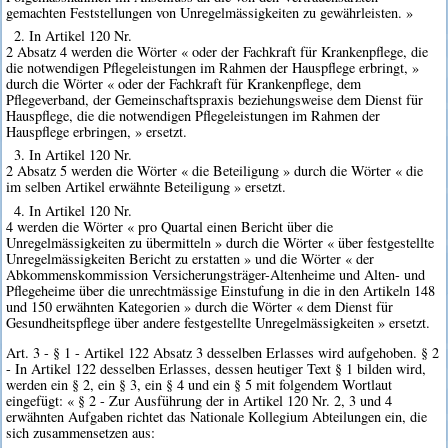
gemachten Feststellungen von Unregelmässigkeiten zu gewährleisten. »
2. In Artikel 120 Nr.
2 Absatz 4 werden die Wörter « oder der Fachkraft für Krankenpflege, die
die notwendigen Pflegeleistungen im Rahmen der Hauspflege erbringt, »
durch die Wörter « oder der Fachkraft für Krankenpflege, dem
Pflegeverband, der Gemeinschaftspraxis beziehungsweise dem Dienst für
Hauspflege, die die notwendigen Pflegeleistungen im Rahmen der
Hauspflege erbringen, » ersetzt.
3. In Artikel 120 Nr.
2 Absatz 5 werden die Wörter « die Beteiligung » durch die Wörter « die
im selben Artikel erwähnte Beteiligung » ersetzt.
4. In Artikel 120 Nr.
4 werden die Wörter « pro Quartal einen Bericht über die
Unregelmässigkeiten zu übermitteln » durch die Wörter « über festgestellte
Unregelmässigkeiten Bericht zu erstatten » und die Wörter « der
Abkommenskommission Versicherungsträger-Altenheime und Alten- und
Pflegeheime über die unrechtmässige Einstufung in die in den Artikeln 148
und 150 erwähnten Kategorien » durch die Wörter « dem Dienst für
Gesundheitspflege über andere festgestellte Unregelmässigkeiten » ersetzt.
Art. 3 - § 1 - Artikel 122 Absatz 3 desselben Erlasses wird aufgehoben. § 2
- In Artikel 122 desselben Erlasses, dessen heutiger Text § 1 bilden wird,
werden ein § 2, ein § 3, ein § 4 und ein § 5 mit folgendem Wortlaut
eingefügt: « § 2 - Zur Ausführung der in Artikel 120 Nr. 2, 3 und 4
erwähnten Aufgaben richtet das Nationale Kollegium Abteilungen ein, die
sich zusammensetzen aus: