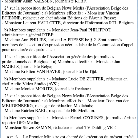
- Monsieur Alain VAESSEN, journaliste RTBF.
2° sur la proposition de Belgian News Media (l'Association Belge des
Editeurs de Journaux) : a) Membres effectifs : - Monsieur Vincent
ETIENNE, rédacteur en chef adjoint Editions de l'Avenir Presse;
- Monsieur Laurent HAULOTTE, directeur de l'Information RTL Belgium.
b) Membres suppléants : - Monsieur Jean-Paul PHILIPPOT,
administrateur général RTBF;
- Madame Ann PHILIPS, juriste LA PRESSE.be § 2. Sont nommés
membres de la section d'expression néerlandaise de la Commission d'appel
pour une durée de quatre ans :
1° sur la proposition de l'Association générale des journalistes
professionnels de Belgique : a) Membres effectifs : - Monsieur Jan
NAGELS, journaliste Belga;
- Madame Kristien VAN HAVER, journaliste De Tijd.
b) Membres suppléants : - Madame Lucie DE ZUTTER, rédacteur en
chef Audio Video Studio (AVS);
- Madame Monica MORITZ, journaliste freelance.
2° sur la proposition de Belgian News Media (l'Association Belge des
Editeurs de Journaux) : a) Membres effectifs : - Monsieur Toon van den
MEIJDENBERG, manager de rédaction Mediahuis;
- Madame Katrien BAEL, responsable HR Mediafin.
b) Membres suppléants : - Monsieur Faroek OZGUNES, journaliste/crime
reporter DPG Media;
- Monsieur Steven SAMYN, rédacteur en chef TV Duiding VRT.
Art. 3.
Le Premier Ministre est chargé de l'exécution du présent arrêté.