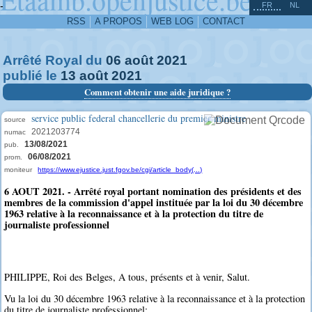
^
-
FR
NL
RSS
A PROPOS
WEB LOG
CONTACT
Arrêté Royal du
06
août
2021
publié le
13
août
2021
Comment obtenir une aide juridique ?
service public federal chancellerie du premier ministre
source
2021203774
numac
13/08/2021
pub.
06/08/2021
prom.
moniteur
https://www.ejustice.just.fgov.be/cgi/article_body(...)
6 AOUT 2021. - Arrêté royal portant nomination des présidents et des
membres de la commission d'appel instituée par la loi du 30 décembre
1963 relative à la reconnaissance et à la protection du titre de
journaliste professionnel
PHILIPPE, Roi des Belges, A tous, présents et à venir, Salut.
Vu la loi du 30 décembre 1963 relative à la reconnaissance et à la protection
du titre de journaliste professionnel;