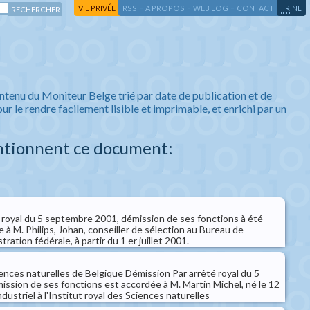
-
-
-
-
VIE PRIVÉE
RSS
A PROPOS
WEB LOG
CONTACT
FR
NL
ntenu du Moniteur Belge trié par date de publication et de
ur le rendre facilement lisible et imprimable, et enrichi par un
ntionnent ce document:
 royal du 5 septembre 2001, démission de ses fonctions à été
à M. Philips, Johan, conseiller de sélection au Bureau de
tration fédérale, à partir du 1 er juillet 2001.
iences naturelles de Belgique Démission Par arrêté royal du 5
ssion de ses fonctions est accordée à M. Martin Michel, né le 12
dustriel à l'Institut royal des Sciences naturelles