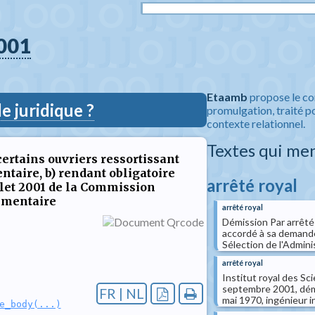
001
Etaamb
propose le co
 juridique ?
promulgation, traité po
contexte relationnel.
Textes qui me
e certains ouvriers ressortissant
taire, b) rendant obligatoire
arrêté royal
illet 2001 de la Commission
imentaire
arrêté royal
Démission Par arrêté
accordé à sa demande 
Sélection de l'Adminis
arrêté royal
Institut royal des Sc
septembre 2001, démi
FR | NL
mai 1970, ingénieur in
e_body(...)