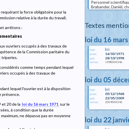
Personnel scientifiq
Brabander, Daniël, che
equérant la force obligatoire pour la
mission relative à la durée du travail;
Textes mentio
et arrêtons :
lementaires
loi du 16 mar
aux ouvriers occupés à des travaux de
loi
type
mpétence de la Commission paritaire du
16/03/1971
prom.
triperies.
28/10/1998
pub.
1998000346
numac
as considérés comme temps pendant lequel
ouvriers occupés à des travaux de
loi du 05 déc
nt lequel l'ouvrier est à la disposition
loi
type
05/12/1968
e présence.
prom.
22/05/2009
pub.
2009000346
numac
9 et 20 de la
loi du 16 mars 1971
sur le
ssées, à condition que la durée
 au maximum, ne dépasse pas en moyenne
loi du 22 janv