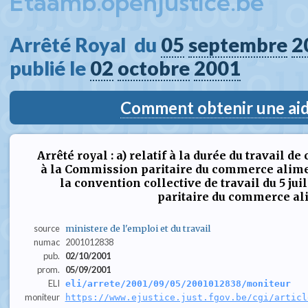
Etaamb.openjustice.be
Arrêté Royal  du 
05
septembre
2
publié le 
02
octobre
2001
Comment obtenir une aide
Arrêté royal : a) relatif à la durée du travail d
à la Commission paritaire du commerce alimen
la convention collective de travail du 5 ju
paritaire du commerce al
source
ministere de l'emploi et du travail
numac
2001012838
pub.
02/10/2001
prom.
05/09/2001
ELI
eli/arrete/2001/09/05/2001012838/moniteur
moniteur
https://www.ejustice.just.fgov.be/cgi/articl