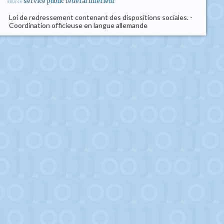
service public federal interieur
source
Loi de redressement contenant des dispositions sociales. -
Coordination officieuse en langue allemande