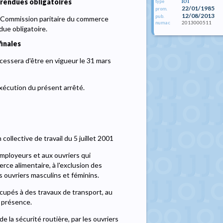
loi
 rendues obligatoires
type
22/01/1985
prom.
12/08/2013
pub.
 la Commission paritaire du commerce
2013000511
numac
ndue obligatoire.
finales
 cessera d'être en vigueur le 31 mars
exécution du présent arrêté.
llective de travail du 5 juillet 2001
mployeurs et aux ouvriers qui
ce alimentaire, à l'exclusion des
es ouvriers masculins et féminins.
ccupés à des travaux de transport, au
e présence.
e la sécurité routière, par les ouvriers