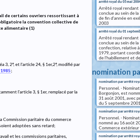
arrêté royal du 05 mai 200
Arrêté royal rendant o
conclue au sein de la 
ail de certains ouvriers ressortissant à
de fin d'année en exé
bligatoire la convention collective de
2003
e alimentaire (1)
arrêté royal du 01 septem
Arrêté royal rendant 
conclue au sein de la 
confection, relative à
1979, portant coordin
de l'habillement et de
a 3, 2°, et l'article 24, § 1er,2°, modifié par
nomination pa
r 1985
;
nomination par arrêté roy
Personnel. - Nominat
amment l'article 3, § 1er, remplacé par la
Borgonjon, est nommée
31 août 2001, avec pri
du 5 septembre 2001 M
nomination par arrêté roy
Personnel. - Nominati
s la Commission paritaire du commerce
nommé au 16 août 200
 soient adoptées sans retard;
Commerce extérieur et
avail et les commissions paritaires,
nomination par arrêté roy