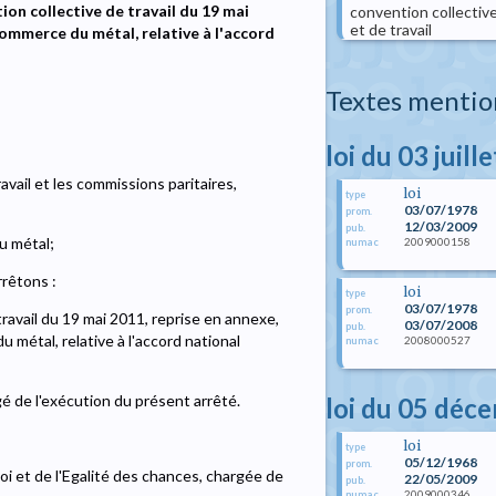
on collective de travail du 19 mai
convention collective
et de travail
commerce du métal, relative à l'accord
Textes mentio
loi du 03 juill
avail et les commissions paritaires,
loi
type
03/07/1978
prom.
12/03/2009
pub.
u métal;
2009000158
numac
rrêtons :
loi
type
03/07/1978
prom.
travail du 19 mai 2011, reprise en annexe,
03/07/2008
pub.
 métal, relative à l'accord national
2008000527
numac
gé de l'exécution du présent arrêté.
loi du 05 déc
loi
type
05/12/1968
prom.
oi et de l'Egalité des chances, chargée de
22/05/2009
pub.
2009000346
numac