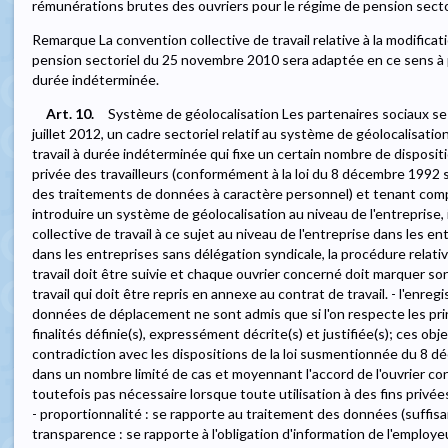
rémunérations brutes des ouvriers pour le régime de pension sectori
Remarque La convention collective de travail relative à la modificat
pension sectoriel du 25 novembre 2010 sera adaptée en ce sens à pa
durée indéterminée.
Art. 10.
Système de géolocalisation Les partenaires sociaux se 
juillet 2012, un cadre sectoriel relatif au système de géolocalisatio
travail à durée indéterminée qui fixe un certain nombre de dispositi
privée des travailleurs (conformément à la loi du 8 décembre 1992 sur
des traitements de données à caractère personnel) et tenant compt
introduire un système de géolocalisation au niveau de l'entreprise,
collective de travail à ce sujet au niveau de l'entreprise dans les e
dans les entreprises sans délégation syndicale, la procédure relati
travail doit être suivie et chaque ouvrier concerné doit marquer so
travail qui doit être repris en annexe au contrat de travail. - l'enre
données de déplacement ne sont admis que si l'on respecte les princi
finalités définie(s), expressément décrite(s) et justifiée(s); ces obj
contradiction avec les dispositions de la loi susmentionnée du 8 d
dans un nombre limité de cas et moyennant l'accord de l'ouvrier conc
toutefois pas nécessaire lorsque toute utilisation à des fins privée
- proportionnalité : se rapporte au traitement des données (suffisan
transparence : se rapporte à l'obligation d'information de l'employeur