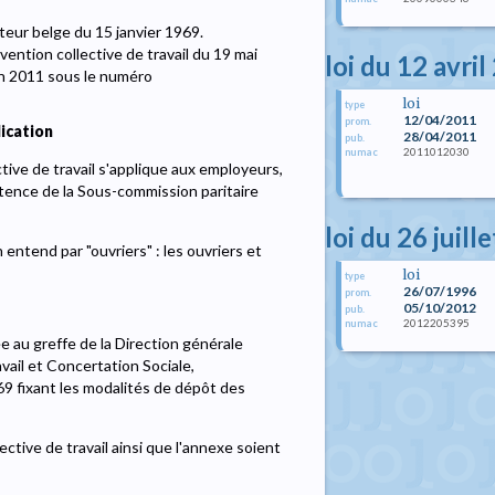
teur belge du 15 janvier 1969.
ntion collective de travail du 19 mai
loi du 12 avri
in 2011 sous le numéro
loi
type
12/04/2011
prom.
ication
28/04/2011
pub.
2011012030
numac
ive de travail s'applique aux employeurs,
étence de la Sous-commission paritaire
loi du 26 juill
 entend par "ouvriers" : les ouvriers et
loi
type
26/07/1996
prom.
05/10/2012
pub.
2012205395
numac
e au greffe de la Direction générale
avail et Concertation Sociale,
9 fixant les modalités de dépôt des
tive de travail ainsi que l'annexe soient