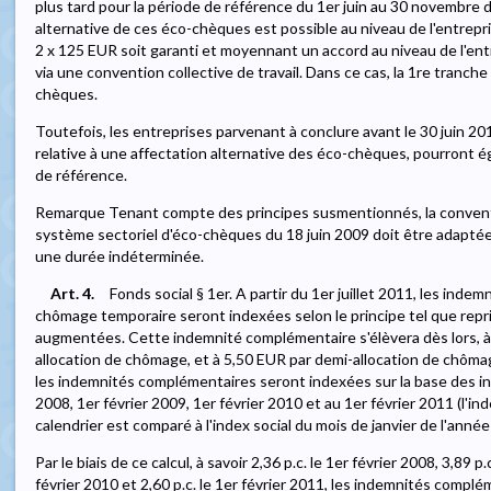
plus tard pour la période de référence du 1er juin au 30 novembre d
alternative de ces éco-chèques est possible au niveau de l'entrepr
2 x 125 EUR soit garanti et moyennant un accord au niveau de l'ent
via une convention collective de travail. Dans ce cas, la 1re tranc
chèques.
Toutefois, les entreprises parvenant à conclure avant le 30 juin 20
relative à une affectation alternative des éco-chèques, pourront ég
de référence.
Remarque Tenant compte des principes susmentionnés, la convention
système sectoriel d'éco-chèques du 18 juin 2009 doit être adaptée, 
une durée indéterminée.
Art. 4.
Fonds social § 1er. A partir du 1er juillet 2011, les ind
chômage temporaire seront indexées selon le principe tel que repris
augmentées. Cette indemnité complémentaire s'élèvera dès lors, à p
allocation de chômage, et à 5,50 EUR par demi-allocation de chômage.
les indemnités complémentaires seront indexées sur la base des inde
2008, 1er février 2009, 1er février 2010 et au 1er février 2011 (l'in
calendrier est comparé à l'index social du mois de janvier de l'anné
Par le biais de ce calcul, à savoir 2,36 p.c. le 1er février 2008, 3,89 p.c
février 2010 et 2,60 p.c. le 1er février 2011, les indemnités compl