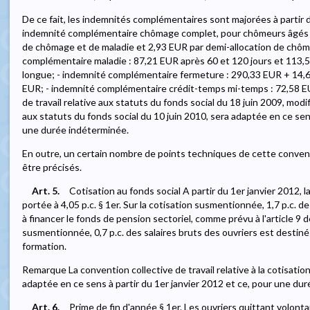
De ce fait, les indemnités complémentaires sont majorées à partir d
indemnité complémentaire chômage complet, pour chômeurs âgés et
de chômage et de maladie et 2,93 EUR par demi-allocation de chôm
complémentaire maladie : 87,21 EUR après 60 et 120 jours et 113,
longue; - indemnité complémentaire fermeture : 290,33 EUR + 14
EUR; - indemnité complémentaire crédit-temps mi-temps : 72,58 E
de travail relative aux statuts du fonds social du 18 juin 2009, modif
aux statuts du fonds social du 10 juin 2010, sera adaptée en ce sens 
une durée indéterminée.
En outre, un certain nombre de points techniques de cette convent
être précisés.
Art. 5.
Cotisation au fonds social A partir du 1er janvier 2012, l
portée à 4,05 p.c. § 1er. Sur la cotisation susmentionnée, 1,7 p.c. d
à financer le fonds de pension sectoriel, comme prévu à l'article 9 de
susmentionnée, 0,7 p.c. des salaires bruts des ouvriers est destiné 
formation.
Remarque La convention collective de travail relative à la cotisatio
adaptée en ce sens à partir du 1er janvier 2012 et ce, pour une du
Art. 6.
Prime de fin d'année § 1er. Les ouvriers quittant volonta