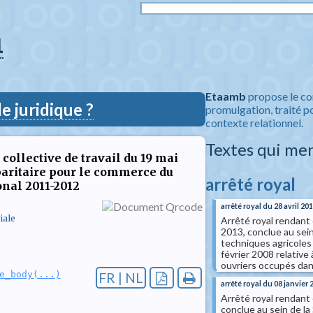
1
Etaamb
propose le co
 juridique ?
promulgation, traité po
contexte relationnel.
Textes qui me
collective de travail du 19 mai
paritaire pour le commerce du
arrêté royal
onal 2011-2012
arrêté royal du 28 avril 20
iale
Arrêté royal rendant 
2013, conclue au sein
techniques agricoles 
février 2008 relative 
ouvriers occupés dan
e_body(...)
FR | NL
arrêté royal du 08 janvier 
Arrêté royal rendant o
conclue au sein de la