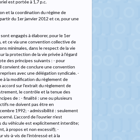
el est portée à 1,7 p.c.
ion et la coordination du régime de
rtir du 1er janvier 2012 et ce, pour une
sont engagés à élaborer, pour le 1er
n, et ce via une convention collective de
ons minimales, dans le respect de la vie
 la protection de la vie privée à l'égard
e des principes suivants : - pour
 il convient de conclure une convention
ntreprises avec une délégation syndicale. -
ve à la modification du règlement de
n accord sur l'extrait du règlement de
gistrement, le contrôle et la tenue des
pes de : - finalité : une ou plusieurs
ectifs ne doivent pas être en
écembre 1992; - admissibilité : seulement
erné. L'accord de l'ouvrier n'est
s du véhicule est explicitement interdite;
t, à propos et non excessif); -
 vis-à-vis de l'intéressé et à la