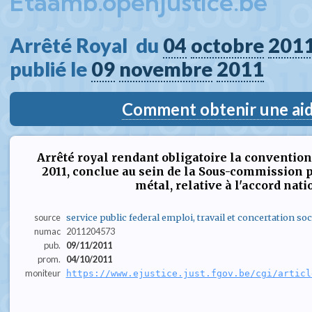
Etaamb.openjustice.be
Arrêté Royal  du 
04
octobre
201
publié le 
09
novembre
2011
Comment obtenir une aide
Arrêté royal rendant obligatoire la convention 
2011, conclue au sein de la Sous-commission 
métal, relative à l'accord nati
source
service public federal emploi, travail et concertation soc
numac
2011204573
pub.
09/11/2011
prom.
04/10/2011
moniteur
https://www.ejustice.just.fgov.be/cgi/articl