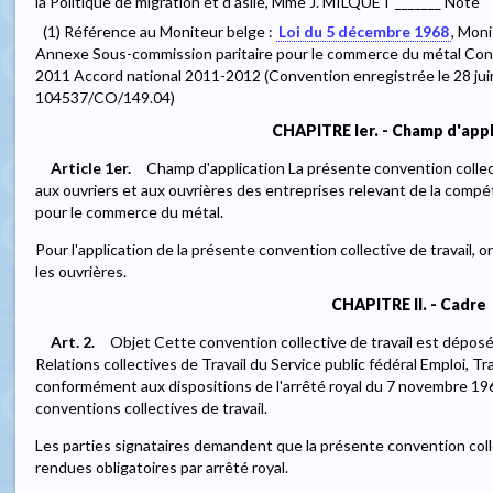
la Politique de migration et d'asile, Mme J. MILQUET _______ Note
(1) Référence au Moniteur belge :
Loi du 5 décembre 1968
, Moni
Annexe Sous-commission paritaire pour le commerce du métal Conve
2011 Accord national 2011-2012 (Convention enregistrée le 28 ju
104537/CO/149.04)
CHAPITRE Ier. - Champ d'appl
Article 1er.
Champ d'application La présente convention collect
aux ouvriers et aux ouvrières des entreprises relevant de la comp
pour le commerce du métal.
Pour l'application de la présente convention collective de travail, on
les ouvrières.
CHAPITRE II. - Cadre
Art. 2.
Objet Cette convention collective de travail est déposé
Relations collectives de Travail du Service public fédéral Emploi, Tr
conformément aux dispositions de l'arrêté royal du 7 novembre 196
conventions collectives de travail.
Les parties signataires demandent que la présente convention collec
rendues obligatoires par arrêté royal.