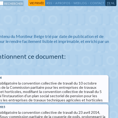
-
-
-
-
VIE PRIVÉE
RSS
A PROPOS
WEB LOG
CONTACT
FR
NL
ntenu du Moniteur Belge trié par date de publication et de
ur le rendre facilement lisible et imprimable, et enrichi par un
ntionnent ce document:
14
obligatoire la convention collective de travail du 10 octobre
 de la Commission paritaire pour les entreprises de travaux
et horticoles, modifiant la convention collective de travail du 5
à l'instauration d'un plan social sectoriel de pension pour les
s les entreprises de travaux techniques agricoles et horticoles
2015
bligatoire la convention collective de travail du 23 avril 2014,
 Sous-commission paritaire de la couperie de poils, prolongeant la