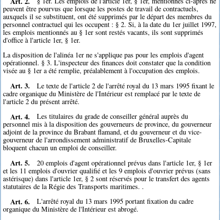
Art. 2.
§ 1er. Les emplois de l'article 1er, § 1er, mentionnés ci-après ne
peuvent être pourvus que lorsque les postes de travail de contractuels,
auxquels il se substituent, ont été supprimés par le départ des membres du
personnel contractuel qui les occupent : § 2. Si, à la date du 1er juillet 1997,
les emplois mentionnés au § 1er sont restés vacants, ils sont supprimés
d'office à l'article 1er, § 1er.
La disposition de l'alinéa 1er ne s'applique pas pour les emplois d'agent
opérationnel. § 3. L'inspecteur des finances doit constater que la condition
visée au § 1er a été remplie, préalablement à l'occupation des emplois.
Art. 3.
Le texte de l'article 2 de l'arrêté royal du 13 mars 1995 fixant le
cadre organique du Ministère de l'Intérieur est remplacé par le texte de
l'article 2 du présent arrêté.
Art. 4.
Les titulaires du grade de conseiller général auprès du
personnel mis à la disposition des gouverneurs de province, du gouverneur
adjoint de la province du Brabant flamand, et du gouverneur et du vice-
gouverneur de l'arrondissement administratif de Bruxelles-Capitale
bloquent chacun un emploi de conseiller.
Art. 5.
20 emplois d'agent opérationnel prévus dans l'article 1er, § 1er
et les 11 emplois d'ouvrier qualifié et les 9 emplois d'ouvrier prévus (sans
astérisque) dans l'article 1er, § 2 sont réservés pour le transfert des agents
statutaires de la Régie des Transports maritimes. .
Art. 6.
L'arrêté royal du 13 mars 1995 portant fixation du cadre
organique du Ministère de l'Intérieur est abrogé.