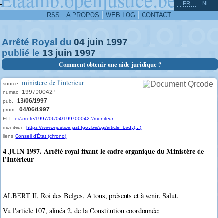
^
-
FR
NL
RSS
A PROPOS
WEB LOG
CONTACT
Arrêté Royal du
04
juin
1997
publié le
13
juin
1997
Comment obtenir une aide juridique ?
ministere de l'interieur
source
1997000427
numac
13/06/1997
pub.
04/06/1997
prom.
ELI
eli/arrete/1997/06/04/1997000427/moniteur
moniteur
https://www.ejustice.just.fgov.be/cgi/article_body(...)
liens
Conseil d'État (chrono)
4 JUIN 1997. Arrêté royal fixant le cadre organique du Ministère de
l'Intérieur
ALBERT II, Roi des Belges, A tous, présents et à venir, Salut.
Vu l'article 107, alinéa 2, de la Constitution coordonnée;