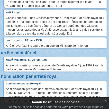
un terme de cinq ans - de Gand, pour un terme expirant le 4 février 1998,
M. Van hoe, F., domicilié à De Pinte; - d'(...)
arrêté royal
Conseil supérieur des Classes moyennes. Démission Par arrêté royal du 4
juin 1997, qui produit ses effets le 1er juin 1997, démission honorable de
ses fonctions de secrétaire général au Conseil supérieur des Classes
moyennes est accordée à M. L'intéressé est admis à faire valoir ses droits
à la pension de retraite et est autorisé à porter l(...)
arrêté royal du 09 mars 1998
Arrêté royal fixant le cadre organique du Ministère de l'Intérieur
arrêté ministériel
arrêté ministériel du 24 juin 1997
Arrêté ministériel pris en exécution de l'arrêté royal du 4 juin 1997 fixant le
cadre organique du Ministère de l'Intérieur
nomination par arrêté royal
nomination par arrêté royal
Administration générale des impôts Nomination Par arrêté royal du 4 juin
1997, M. De Greef, H., directeur général en surnombre, adjoint bilingue,
aux Services centraux de l'Administration des contributions directes, est
x
nommé au grade d'admin (...)
Etaamb.be utilise des cookies
Etaamb.be utilise les cookies pour retenir votre préférence linguistique et