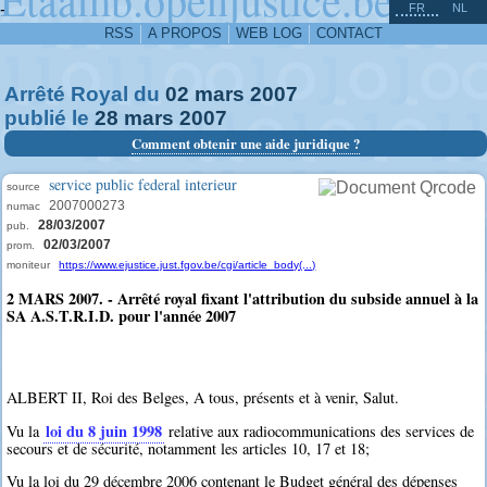
^
-
FR
NL
RSS
A PROPOS
WEB LOG
CONTACT
Arrêté Royal du
02
mars
2007
publié le
28
mars
2007
Comment obtenir une aide juridique ?
service public federal interieur
source
2007000273
numac
28/03/2007
pub.
02/03/2007
prom.
moniteur
https://www.ejustice.just.fgov.be/cgi/article_body(...)
2 MARS 2007. - Arrêté royal fixant l'attribution du subside annuel à la
SA A.S.T.R.I.D. pour l'année 2007
ALBERT II, Roi des Belges, A tous, présents et à venir, Salut.
loi du 8 juin 1998
Vu la
relative aux radiocommunications des services de
secours et de sécurité, notamment les articles 10, 17 et 18;
Vu la loi du 29 décembre 2006 contenant le Budget général des dépenses