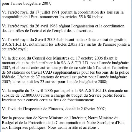
pour l'année budgétaire 2007;
Vu l'arrêté royal du 17 juillet 1991 portant la coordination des lois sur la
comptabilité de l'Etat, notamment les articles 55 à 58 inclus;
Vu l'arrêté royal du 26 avril 1968 réglant l'organisation et la coordination
des contrôles de l'octroi et de l'emploi des subventions;
Vu l'arrêté royal du 8 avril 2003 établissant le deuxième contrat de gestion
d'A.S.T.R.I.D., notamment les articles 23bis à 28 inclus de l'annexe jointe à
cet arrêté royal;
Vu la décision du Conseil des Ministres du 17 octobre 2006 fixant le
montant du subside à attribuer à la SA A.S.T.R.I.D. pour l'année budgétaire
2007, et allouant entre autres une partie de ce subside à l'achat et l'entretien
de 60 stations de travail CAD supplémentaires pour les besoins de la police
fédérale. L'achat de 37 stations de travail est prévu pour l'année budgétaire
2007; le reste, soit les 23 autres, pour l'année budgétaire 2008;
Vu la requête du 28 avril 2006 par laquelle la SA A.S.T.R.I.D. demande un
subside de 32.800.000 euros à charge du budget du Service public fédéral
Intérieur pour couvrir certains frais de fonctionnement;
Vu l'avis de l'Inspecteur de Finances, donné le 2 février 2007;
Sur la proposition de Notre Ministre de l'Intérieur, Notre Ministre du
Budget et de la Protection de la Consommation et Notre Secrétaire d'Etat
aux Entreprises publiques, Nous avons arrêté et arrêtons :