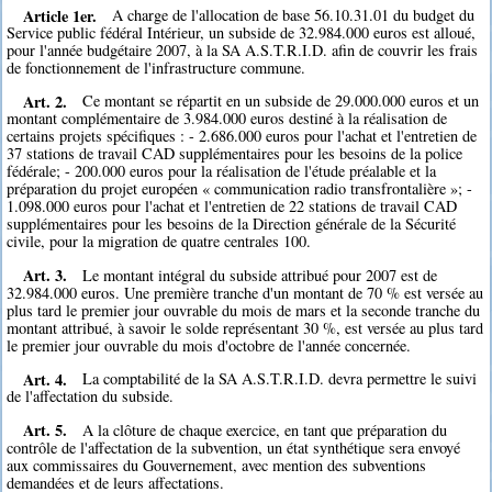
Article 1er.
A charge de l'allocation de base 56.10.31.01 du budget du
Service public fédéral Intérieur, un subside de 32.984.000 euros est alloué,
pour l'année budgétaire 2007, à la SA A.S.T.R.I.D. afin de couvrir les frais
de fonctionnement de l'infrastructure commune.
Art. 2.
Ce montant se répartit en un subside de 29.000.000 euros et un
montant complémentaire de 3.984.000 euros destiné à la réalisation de
certains projets spécifiques : - 2.686.000 euros pour l'achat et l'entretien de
37 stations de travail CAD supplémentaires pour les besoins de la police
fédérale; - 200.000 euros pour la réalisation de l'étude préalable et la
préparation du projet européen « communication radio transfrontalière »; -
1.098.000 euros pour l'achat et l'entretien de 22 stations de travail CAD
supplémentaires pour les besoins de la Direction générale de la Sécurité
civile, pour la migration de quatre centrales 100.
Art. 3.
Le montant intégral du subside attribué pour 2007 est de
32.984.000 euros. Une première tranche d'un montant de 70 % est versée au
plus tard le premier jour ouvrable du mois de mars et la seconde tranche du
montant attribué, à savoir le solde représentant 30 %, est versée au plus tard
le premier jour ouvrable du mois d'octobre de l'année concernée.
Art. 4.
La comptabilité de la SA A.S.T.R.I.D. devra permettre le suivi
de l'affectation du subside.
Art. 5.
A la clôture de chaque exercice, en tant que préparation du
contrôle de l'affectation de la subvention, un état synthétique sera envoyé
aux commissaires du Gouvernement, avec mention des subventions
demandées et de leurs affectations.