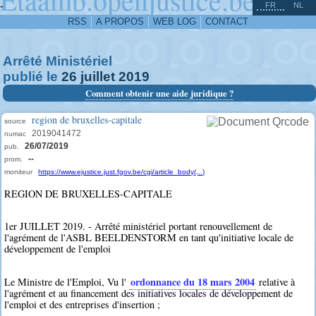
^
-
FR
NL
RSS
A PROPOS
WEB LOG
CONTACT
Arrêté Ministériel
publié le
26
juillet
2019
Comment obtenir une aide juridique ?
region de bruxelles-capitale
source
2019041472
numac
26/07/2019
pub.
--
prom.
moniteur
https://www.ejustice.just.fgov.be/cgi/article_body(...)
REGION DE BRUXELLES-CAPITALE
1er JUILLET 2019. - Arrêté ministériel portant renouvellement de
l'agrément de l'ASBL BEELDENSTORM en tant qu'initiative locale de
développement de l'emploi
ordonnance du 18 mars 2004
Le Ministre de l'Emploi, Vu l'
relative à
l'agrément et au financement des initiatives locales de développement de
l'emploi et des entreprises d'insertion ;