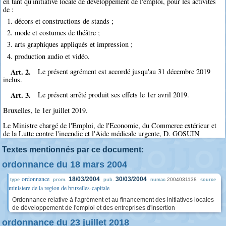
en tant qu'initiative locale de développement de l'emploi, pour les activités
de :
1. décors et constructions de stands ;
2. mode et costumes de théâtre ;
3. arts graphiques appliqués et impression ;
4. production audio et vidéo.
Art. 2.
Le présent agrément est accordé jusqu'au 31 décembre 2019
inclus.
Art. 3.
Le présent arrêté produit ses effets le 1er avril 2019.
Bruxelles, le 1er juillet 2019.
Le Ministre chargé de l'Emploi, de l'Economie, du Commerce extérieur et
de la Lutte contre l'incendie et l'Aide médicale urgente, D. GOSUIN
Textes mentionnés par ce document:
ordonnance du 18 mars 2004
ordonnance
18/03/2004
30/03/2004
2004031138
type
prom.
pub.
numac
source
ministere de la region de bruxelles-capitale
Ordonnance relative à l'agrément et au financement des initiatives locales
de développement de l'emploi et des entreprises d'insertion
ordonnance du 23 juillet 2018