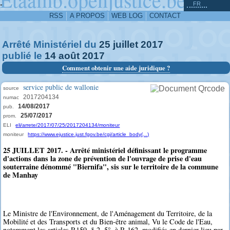
^
-
FR
RSS
A PROPOS
WEB LOG
CONTACT
Arrêté Ministériel du
25
juillet
2017
publié le
14
août
2017
Comment obtenir une aide juridique ?
service public de wallonie
source
2017204134
numac
14/08/2017
pub.
25/07/2017
prom.
ELI
eli/arrete/2017/07/25/2017204134/moniteur
moniteur
https://www.ejustice.just.fgov.be/cgi/article_body(...)
25 JUILLET 2017. - Arrêté ministériel définissant le programme
d'actions dans la zone de prévention de l'ouvrage de prise d'eau
souterraine dénommé "Biernifa", sis sur le territoire de la commune
de Manhay
Le Ministre de l'Environnement, de l'Aménagement du Territoire, de la
Mobilité et des Transports et du Bien-être animal, Vu le Code de l'Eau,
notamment les articles R159, § 2, 5°, à R.162, modifiés en dernier lieu par