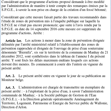
Considérant que le programme d'actions proposé demande à être modifié
par l'administration de manière à tenir compte des remarques émises par la
S.P.G.E., à savoir la non prise en charge de la création d'un fossé bétonné;
Considérant que cette mesure faisait partie des travaux recommandés dans
l'étude de zones de prévention mis à l'enquête publique sur laquelle la
S.P.G.E ne s'était pas encore prononcée; que suite à l'avis rendu par la
S.P.G.E. en date du 14 septembre 2016 cette mesure est supprimée du
programme d'actions, Arrête :
Article 1er.
Les actions à mener dans la zone de prévention éloignée
délimitée par l'arrêté ministériel relatif à l'établissement des zones de
prévention rapprochée et éloignée de l'ouvrage de prise d'eau souterraine
dénommée "Biernifa", sis sur le territoire de la commune de Manhay du 21
décembre 2012, sont synthétisées dans le tableau de l'annexe I du présent
arrêté. Y sont fixés les délais maximum endéans lesquels ces actions
doivent être menées. Ils commencent à courir dès l'entrée en vigueur du
présent arrêté.
Art. 2.
Le présent arrêté entre en vigueur le jour de sa publication au
Moniteur belge.
Art. 3.
L'administration est chargée de transmettre un exemplaire du
présent arrêté : - à l'exploitant de la prise d'eau, à savoir l'administration
communale de Manhay; - à la Société publique de Gestion de l'Eau
(S.P.G.E.); - à la Direction générale opérationnelle Aménagement du
Territoire, Logement, Patrimoine et Energie du Service public de Wallonie,
Direction d'Arlon.