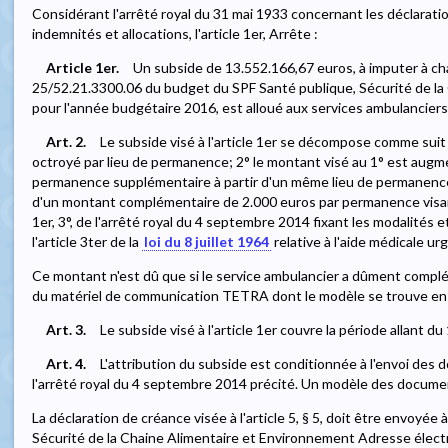
Considérant l'arrêté royal du 31 mai 1933 concernant les déclarati
indemnités et allocations, l'article 1er, Arrête :
Article 1er.
Un subside de 13.552.166,67 euros, à imputer à cha
25/52.21.3300.06 du budget du SPF Santé publique, Sécurité de la
pour l'année budgétaire 2016, est alloué aux services ambulanciers
Art. 2.
Le subside visé à l'article 1er se décompose comme suit
octroyé par lieu de permanence; 2° le montant visé au 1° est aug
permanence supplémentaire à partir d'un même lieu de permanence
d'un montant complémentaire de 2.000 euros par permanence visant à c
1er, 3°, de l'arrêté royal du 4 septembre 2014 fixant les modalités e
l'article 3ter de la
loi du 8 juillet 1964
relative à l'aide médicale ur
Ce montant n'est dû que si le service ambulancier a dûment compl
du matériel de communication TETRA dont le modèle se trouve en 
Art. 3.
Le subside visé à l'article 1er couvre la période allant 
Art. 4.
L'attribution du subside est conditionnée à l'envoi des do
l'arrêté royal du 4 septembre 2014 précité. Un modèle des documen
La déclaration de créance visée à l'article 5, § 5, doit être envoyée
Sécurité de la Chaine Alimentaire et Environnement Adresse élect