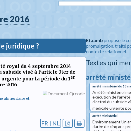
re
2016
Etaamb
propose le co
 juridique ?
promulgation, traité po
contexte relationnel.
Textes qui me
êté royal du 4 septembre 2014
 subside visé à l'article 3ter de
arrêté ministé
er
le urgente pour la période du 1
re 2016
arrêté ministériel du 13 m
Arrêté ministériel mo
exécution de l'arrêté
ne alimentaire et
d'octroi du subside vis
médicale urgente pou
arrêté ministériel
Environnement Un arr
FR | NL
durée de cinq ans pre