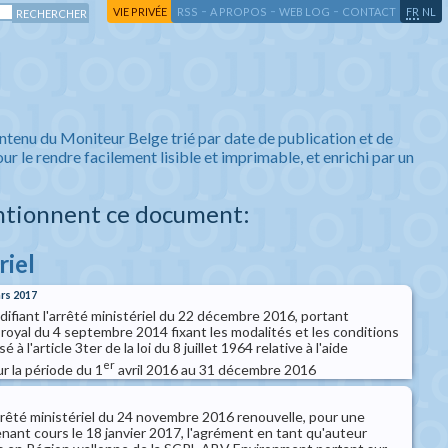
-
-
-
-
VIE PRIVÉE
RSS
A PROPOS
WEB LOG
CONTACT
FR
NL
ntenu du Moniteur Belge trié par date de publication et de
ur le rendre facilement lisible et imprimable, et enrichi par un
ntionnent ce document:
riel
ars 2017
difiant l'arrêté ministériel du 22 décembre 2016, portant
 royal du 4 septembre 2014 fixant les modalités et les conditions
é à l'article 3ter de la loi du 8 juillet 1964 relative à l'aide
er
r la période du 1
avril 2016 au 31 décembre 2016
êté ministériel du 24 novembre 2016 renouvelle, pour une
nant cours le 18 janvier 2017, l'agrément en tant qu'auteur