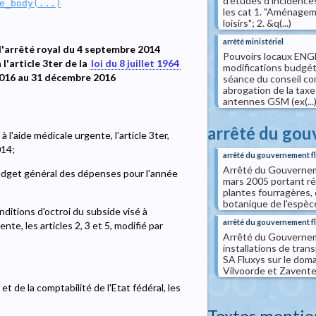
d'études d'incidence
e_body(...)
les cat 1. "Aménageme
loisirs"; 2. &q(...)
arrêté ministériel
l'arrêté royal du 4 septembre 2014
Pouvoirs locaux ENGH
 l'article 3ter de la
loi du 8 juillet 1964
modifications budgéta
 2016 au 31 décembre 2016
séance du conseil co
abrogation de la taxe
antennes GSM (ex(...
arrêté du go
 à l'aide médicale urgente, l'article 3ter,
014;
arrêté du gouvernement f
Arrêté du Gouvernem
dget général des dépenses pour l'année
mars 2005 portant r
plantes fourragères, 
botanique de l'espèc
nditions d'octroi du subside visé à
arrêté du gouvernement 
ente, les articles 2, 3 et 5, modifié par
Arrêté du Gouvernemen
installations de tran
SA Fluxys sur le doma
Vilvoorde et Zavente
t de la comptabilité de l'Etat fédéral, les
Textes mentio