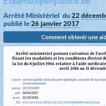
Etaamb.openjustice.be
Arrêté Ministériel  du 
22
décemb
publié le 
26
janvier
2017
Comment obtenir une aide
Arrêté ministériel portant exécution de l'arr
fixant les modalités et les conditions d'octroi du
la loi du 8 juillet 1964 relative à l'aide médica
avril 2016 au 31 décemb
source
service public federal sante publique, securite de la chai
environnement
numac
2017010009
pub.
26/01/2017
prom.
22/12/2016
ELI
eli/arrete/2016/12/22/2017010009/moniteur