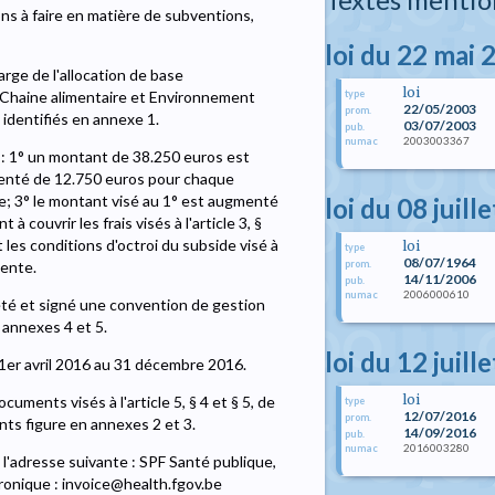
ons à faire en matière de subventions,
loi du 22 mai 
rge de l'allocation de base
loi
 Chaine alimentaire et Environnement
type
22/05/2003
prom.
 identifiés en annexe 1.
03/07/2003
pub.
2003003367
numac
 : 1° un montant de 38.250 euros est
menté de 12.750 euros pour chaque
; 3° le montant visé au 1° est augmenté
loi du 08 juill
ouvrir les frais visés à l'article 3, §
t les conditions d'octroi du subside visé à
loi
type
08/07/1964
gente.
prom.
14/11/2006
pub.
2006000610
numac
été et signé une convention de gestion
annexes 4 et 5.
loi du 12 juill
du 1er avril 2016 au 31 décembre 2016.
loi
cuments visés à l'article 5, § 4 et § 5, de
type
12/07/2016
prom.
ts figure en annexes 2 et 3.
14/09/2016
pub.
2016003280
numac
 à l'adresse suivante : SPF Santé publique,
ronique : invoice@health.fgov.be