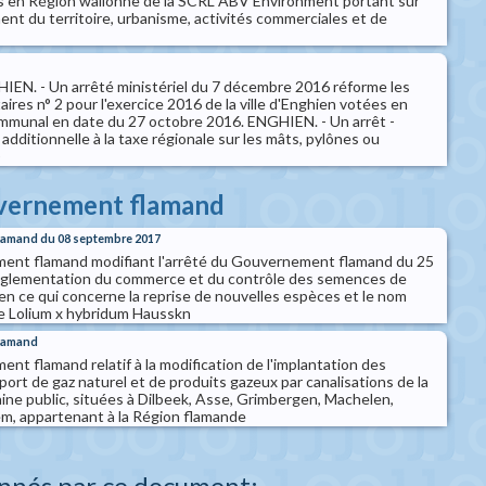
s en Région wallonne de la SCRL ABV Environment portant sur
nt du territoire, urbanisme, activités commerciales et de
IEN. - Un arrêté ministériel du 7 décembre 2016 réforme les
ires n° 2 pour l'exercice 2016 de la ville d'Enghien votées en
mmunal en date du 27 octobre 2016. ENGHIEN. - Un arrêt -
 additionnelle à la taxe régionale sur les mâts, pylônes ou
)
uvernement flamand
lamand du 08 septembre 2017
ent flamand modifiant l'arrêté du Gouvernement flamand du 25
églementation du commerce et du contrôle des semences de
en ce qui concerne la reprise de nouvelles espèces et le nom
e Lolium x hybridum Hausskn
flamand
t flamand relatif à la modification de l'implantation des
sport de gaz naturel et de produits gazeux par canalisations de la
ine public, situées à Dilbeek, Asse, Grimbergen, Machelen,
m, appartenant à la Région flamande
nnés par ce document: