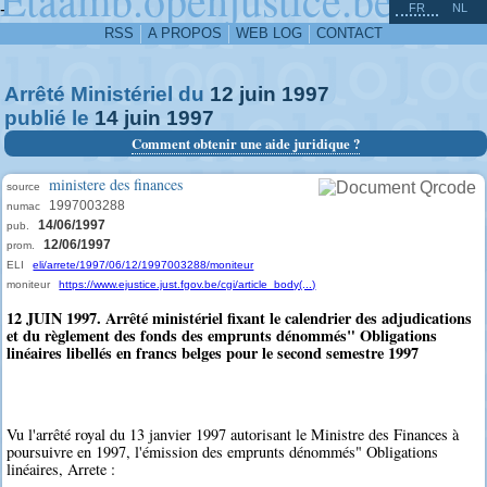
^
-
FR
NL
RSS
A PROPOS
WEB LOG
CONTACT
Arrêté Ministériel du
12
juin
1997
publié le
14
juin
1997
Comment obtenir une aide juridique ?
ministere des finances
source
1997003288
numac
14/06/1997
pub.
12/06/1997
prom.
ELI
eli/arrete/1997/06/12/1997003288/moniteur
moniteur
https://www.ejustice.just.fgov.be/cgi/article_body(...)
12 JUIN 1997. Arrêté ministériel fixant le calendrier des adjudications
et du règlement des fonds des emprunts dénommés" Obligations
linéaires libellés en francs belges pour le second semestre 1997
Vu l'arrêté royal du 13 janvier 1997 autorisant le Ministre des Finances à
poursuivre en 1997, l'émission des emprunts dénommés" Obligations
linéaires, Arrete :