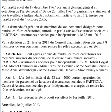
Vu l'arrêté royal du 19 décembre 1967 portant règlement général en
exécution de l'arrêté royal n° 38 du 27 juillet 1967 organisant le statut social
des travailleurs indépendants, notamment l'article 47bis, § 2, inséré par
l'arrêté royal du 4 octobre 2005;
Vu la demande d'agréation de membres de son personnel désignés pour
rendre les rôles exécutoires, introduite par la caisse d'assurances sociales «
PARTENA - Assurances sociales pour Indépendants » le 28 mai 2013;
Vu la décision du 21 février 2013 du Conseil d'administration désignant 8
membres de son personnel pour rendre les rôles exécutoires, Arrête :
Article 1er.
Sont agréés en vue de rendre les rôles exécutoires les
membres suivants du personnel de la caisse d'assurances sociales «
PARTENA - Assurances sociales pour Indépendants » : - M. Johan Logist
- M. Michel Dumonceau - Mme Caroline Deleuze - Mme Nathalie Seutin -
Mme Anne Wayenbergh - Mme Dominique Deham - Mme Nancy Remans
Art. 2.
L'arrêté ministériel du 28 avril 2006 portant agréation des
membres du personnel de la caisse d'assurances sociales « PARTENA,
Caisse d'Assurances sociales pour Indépendants » chargés de rendre les
rôles exécutoires est abrogé.
Art. 3.
Le présent arrêté produit ses effets le 1er juillet 2013.
Bruxelles, le 9 juillet 2013.