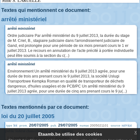
Mme S. LARUELLE
Textes qui mentionnent ce document:
arrêté ministériel
arrêté ministériel
Ordre judiciaire Par arrêté ministériel du 9 juillet 2013, la durée du stage
de M. Criel, B., stagiaire judiciaire dans l'arrondissement judiciaire de
Gand, est prolongée pour une période de six mois prenant cours le 1 er
juillet 2013. Le recours en annulation de l'acte précité à portée individuelle
peut être soumis à la section du c(...)
arrêté ministériel
Environnement Un arrêté ministériel du 9 juillet 2013 agrée, pour une
durée de trois ans prenant cours le 9 juillet 2013, la société Uslugi
Transportowe Kempka Roman en qualité de transporteur de déchets
dangereux, d'huiles usagées et de PCB/PC Un arrêté ministériel du 9
juillet 2013 agrée, pour une durée de cinq ans prenant cours le 9 ju(...)
Textes mentionnés par ce document:
loi du 20 juillet 2005
loi
service
20/07/2005
29/07/2005
2005021101
type
prom.
pub.
numac
source
public federal chancellerie du premier ministre
x
Etaamb.be utilise des cookies
Loi portant des dispositions diverses