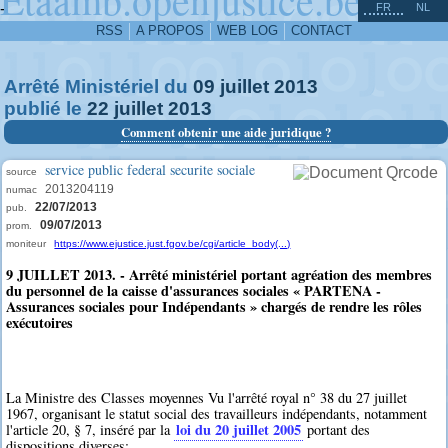
^
-
FR
NL
RSS
A PROPOS
WEB LOG
CONTACT
Arrêté Ministériel du
09
juillet
2013
publié le
22
juillet
2013
Comment obtenir une aide juridique ?
service public federal securite sociale
source
2013204119
numac
22/07/2013
pub.
09/07/2013
prom.
moniteur
https://www.ejustice.just.fgov.be/cgi/article_body(...)
9 JUILLET 2013. - Arrêté ministériel portant agréation des membres
du personnel de la caisse d'assurances sociales « PARTENA -
Assurances sociales pour Indépendants » chargés de rendre les rôles
exécutoires
La Ministre des Classes moyennes Vu l'arrêté royal n° 38 du 27 juillet
1967, organisant le statut social des travailleurs indépendants, notamment
loi du 20 juillet 2005
l'article 20, § 7, inséré par la
portant des
dispositions diverses;