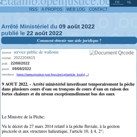
^
-
FR
NL
RSS
A PROPOS
WEB LOG
CONTACT
Arrêté Ministériel du
09
août
2022
publié le
22
août
2022
Comment obtenir une aide juridique ?
service public de wallonie
source
2022204815
numac
22/08/2022
pub.
09/08/2022
prom.
moniteur
https://www.ejustice.just.fgov.be/cgi/article_body(...)
9 AOUT 2022. - Arrêté ministériel interdisant temporairement la pêche
dans plusieurs cours d'eau ou tronçons de cours d'eau en raison des
fortes chaleurs et du niveau exceptionnellement bas des eaux
Le Ministre de la Pêche;
Vu le décret du 27 mars 2014 relatif à la pêche fluviale, à la gestion
piscicole et aux structures halieutique, l'article 10, § 4, 2°;