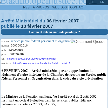
^
-
FR
NL
RSS
A PROPOS
WEB LOG
CONTACT
Arrêté Ministériel du
06
février
2007
publié le
13
février
2007
Comment obtenir une aide juridique ?
service public federal personnel et organisation
source
2007002016
numac
13/02/2007
pub.
06/02/2007
prom.
ELI
eli/arrete/2007/02/06/2007002016/moniteur
moniteur
https://www.ejustice.just.fgov.be/cgi/article_body(...)
6 FEVRIER 2007. - Arrêté ministériel portant approbation du
règlement d'ordre intérieur de la Chambre de recours au Service public
fédéral Personnel et Organisation dans le cadre du cycle d'évaluation
Le Ministre de la Fonction publique, Vu l'arrêté royal du 2 août 2002
instituant un cycle d'évaluation dans les services publics fédéraux,
notamment les articles 22, 23, 24 et 25;