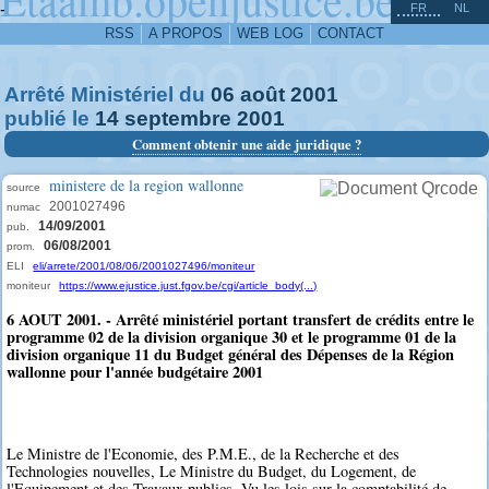
^
-
FR
NL
RSS
A PROPOS
WEB LOG
CONTACT
Arrêté Ministériel du
06
août
2001
publié le
14
septembre
2001
Comment obtenir une aide juridique ?
ministere de la region wallonne
source
2001027496
numac
14/09/2001
pub.
06/08/2001
prom.
ELI
eli/arrete/2001/08/06/2001027496/moniteur
moniteur
https://www.ejustice.just.fgov.be/cgi/article_body(...)
6 AOUT 2001. - Arrêté ministériel portant transfert de crédits entre le
programme 02 de la division organique 30 et le programme 01 de la
division organique 11 du Budget général des Dépenses de la Région
wallonne pour l'année budgétaire 2001
Le Ministre de l'Economie, des P.M.E., de la Recherche et des
Technologies nouvelles, Le Ministre du Budget, du Logement, de
l'Equipement et des Travaux publics, Vu les lois sur la comptabilité de