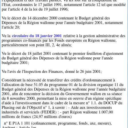
l'Etat, coordonnées le 17 juillet 1991, notamment l'article 12 tel que modifié
par l'article 4 de la loi du 19 juillet 1996;
Vu le décret du 14 décembre 2000 contenant le Budget général des
Dépenses de la Région wallonne pour l'année budgétaire 2001, notamment
l'article 20;
circulaire du 18 janvier 2001
Vu la
relative à la gestion administrative des
programmes co-financés par les Fonds européens en Région wallonne,
particulièrement son point III, 2, 4e alinéa;
Vu le décret du 18 juillet 2001 contenant le premier feuilleton d'ajustement
du Budget général des Dépenses de la Région wallonne pour l'année
budgétaire 2001;
Vu l'avis de l'Inspection des Finances, donné le 26 juin 2001;
Considérant la nécessité de transférer des crédits d'ordonnancement à
l'allocation de base 51.05 du programme 01 de la division organique 11 du
Budget général des Dépenses de la Région wallonne pour l'année budgétaire
2001, afin de rencontrer la décision du Gouvernement wallon en sa séance
du 8 novembre 2000, permettant la mise en oeuvre d'un régime spécifique
d'aide à l'investissement dans le cadre de la mesure n° 1.1. du DOCUP du
Phasing out de l'Objectif n° 1, à savoir : - Aide aux investissements
industriels et serviciels (FEDER) : - part Région wallonne 1.007,00
millions de francs (24,97 millions d'euros)
n° E P1A 1 101 (cofinancement, programme, fonds, axe, mesure),
Arrêtent : Article 1er.