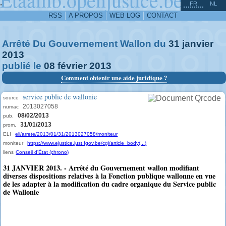
^
-
FR
NL
RSS
A PROPOS
WEB LOG
CONTACT
Arrêté Du Gouvernement Wallon du
31
janvier
2013
publié le
08
février
2013
Comment obtenir une aide juridique ?
service public de wallonie
source
2013027058
numac
08/02/2013
pub.
31/01/2013
prom.
ELI
eli/arrete/2013/01/31/2013027058/moniteur
moniteur
https://www.ejustice.just.fgov.be/cgi/article_body(...)
liens
Conseil d'État (chrono)
31 JANVIER 2013. - Arrêté du Gouvernement wallon modifiant
diverses dispositions relatives à la Fonction publique wallonne en vue
de les adapter à la modification du cadre organique du Service public
de Wallonie