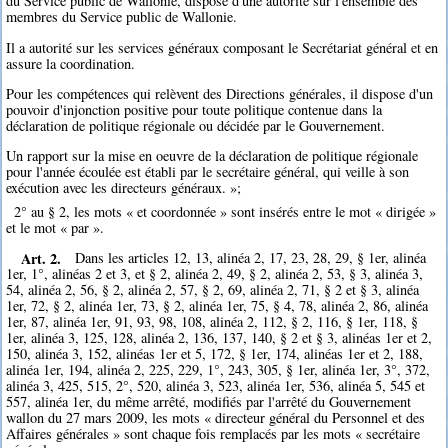
du Service public de Wallonie, dispose d'une autorité sur l'ensemble des
membres du Service public de Wallonie.
Il a autorité sur les services généraux composant le Secrétariat général et en
assure la coordination.
Pour les compétences qui relèvent des Directions générales, il dispose d'un
pouvoir d'injonction positive pour toute politique contenue dans la
déclaration de politique régionale ou décidée par le Gouvernement.
Un rapport sur la mise en oeuvre de la déclaration de politique régionale
pour l'année écoulée est établi par le secrétaire général, qui veille à son
exécution avec les directeurs généraux. »;
2° au § 2, les mots « et coordonnée » sont insérés entre le mot « dirigée »
et le mot « par ».
Art. 2.
Dans les articles 12, 13, alinéa 2, 17, 23, 28, 29, § 1er, alinéa
1er, 1°, alinéas 2 et 3, et § 2, alinéa 2, 49, § 2, alinéa 2, 53, § 3, alinéa 3,
54, alinéa 2, 56, § 2, alinéa 2, 57, § 2, 69, alinéa 2, 71, § 2 et § 3, alinéa
1er, 72, § 2, alinéa 1er, 73, § 2, alinéa 1er, 75, § 4, 78, alinéa 2, 86, alinéa
1er, 87, alinéa 1er, 91, 93, 98, 108, alinéa 2, 112, § 2, 116, § 1er, 118, §
1er, alinéa 3, 125, 128, alinéa 2, 136, 137, 140, § 2 et § 3, alinéas 1er et 2,
150, alinéa 3, 152, alinéas 1er et 5, 172, § 1er, 174, alinéas 1er et 2, 188,
alinéa 1er, 194, alinéa 2, 225, 229, 1°, 243, 305, § 1er, alinéa 1er, 3°, 372,
alinéa 3, 425, 515, 2°, 520, alinéa 3, 523, alinéa 1er, 536, alinéa 5, 545 et
557, alinéa 1er, du même arrêté, modifiés par l'arrêté du Gouvernement
wallon du 27 mars 2009, les mots « directeur général du Personnel et des
Affaires générales » sont chaque fois remplacés par les mots « secrétaire