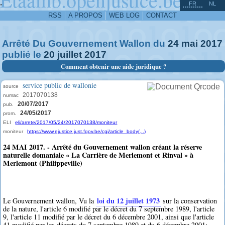
^
-
FR
NL
RSS
A PROPOS
WEB LOG
CONTACT
Arrêté Du Gouvernement Wallon du
24
mai
2017
publié le
20
juillet
2017
Comment obtenir une aide juridique ?
service public de wallonie
source
2017070138
numac
20/07/2017
pub.
24/05/2017
prom.
ELI
eli/arrete/2017/05/24/2017070138/moniteur
moniteur
https://www.ejustice.just.fgov.be/cgi/article_body(...)
24 MAI 2017. - Arrêté du Gouvernement wallon créant la réserve
naturelle domaniale « La Carrière de Merlemont et Rinval » à
Merlemont (Philippeville)
loi du 12 juillet 1973
Le Gouvernement wallon, Vu la
sur la conservation
de la nature, l'article 6 modifié par le décret du 7 septembre 1989, l'article
9, l'article 11 modifié par le décret du 6 décembre 2001, ainsi que l'article
41 modifié par les décrets du 7 septembre 1989 et du 6 décembre 2001;