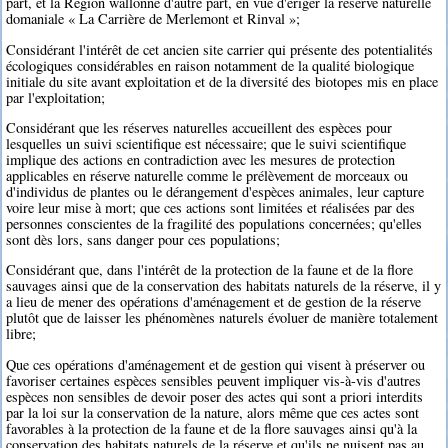
part, et la Région wallonne d'autre part, en vue d'ériger la réserve naturelle
domaniale « La Carrière de Merlemont et Rinval »;
Considérant l'intérêt de cet ancien site carrier qui présente des potentialités
écologiques considérables en raison notamment de la qualité biologique
initiale du site avant exploitation et de la diversité des biotopes mis en place
par l'exploitation;
Considérant que les réserves naturelles accueillent des espèces pour
lesquelles un suivi scientifique est nécessaire; que le suivi scientifique
implique des actions en contradiction avec les mesures de protection
applicables en réserve naturelle comme le prélèvement de morceaux ou
d'individus de plantes ou le dérangement d'espèces animales, leur capture
voire leur mise à mort; que ces actions sont limitées et réalisées par des
personnes conscientes de la fragilité des populations concernées; qu'elles
sont dès lors, sans danger pour ces populations;
Considérant que, dans l'intérêt de la protection de la faune et de la flore
sauvages ainsi que de la conservation des habitats naturels de la réserve, il y
a lieu de mener des opérations d'aménagement et de gestion de la réserve
plutôt que de laisser les phénomènes naturels évoluer de manière totalement
libre;
Que ces opérations d'aménagement et de gestion qui visent à préserver ou
favoriser certaines espèces sensibles peuvent impliquer vis-à-vis d'autres
espèces non sensibles de devoir poser des actes qui sont a priori interdits
par la loi sur la conservation de la nature, alors même que ces actes sont
favorables à la protection de la faune et de la flore sauvages ainsi qu'à la
conservation des habitats naturels de la réserve et qu'ils ne nuisent pas au