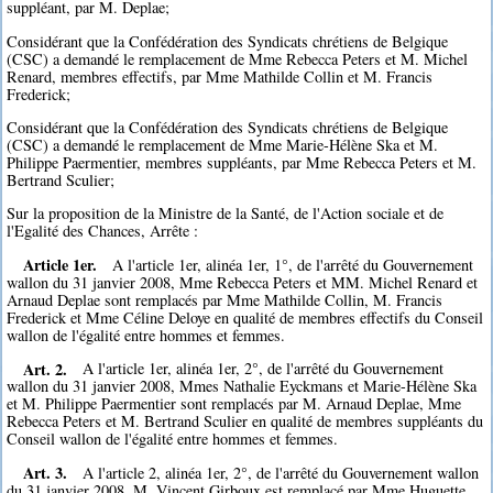
suppléant, par M. Deplae;
Considérant que la Confédération des Syndicats chrétiens de Belgique
(CSC) a demandé le remplacement de Mme Rebecca Peters et M. Michel
Renard, membres effectifs, par Mme Mathilde Collin et M. Francis
Frederick;
Considérant que la Confédération des Syndicats chrétiens de Belgique
(CSC) a demandé le remplacement de Mme Marie-Hélène Ska et M.
Philippe Paermentier, membres suppléants, par Mme Rebecca Peters et M.
Bertrand Sculier;
Sur la proposition de la Ministre de la Santé, de l'Action sociale et de
l'Egalité des Chances, Arrête :
Article 1er.
A l'article 1er, alinéa 1er, 1°, de l'arrêté du Gouvernement
wallon du 31 janvier 2008, Mme Rebecca Peters et MM. Michel Renard et
Arnaud Deplae sont remplacés par Mme Mathilde Collin, M. Francis
Frederick et Mme Céline Deloye en qualité de membres effectifs du Conseil
wallon de l'égalité entre hommes et femmes.
Art. 2.
A l'article 1er, alinéa 1er, 2°, de l'arrêté du Gouvernement
wallon du 31 janvier 2008, Mmes Nathalie Eyckmans et Marie-Hélène Ska
et M. Philippe Paermentier sont remplacés par M. Arnaud Deplae, Mme
Rebecca Peters et M. Bertrand Sculier en qualité de membres suppléants du
Conseil wallon de l'égalité entre hommes et femmes.
Art. 3.
A l'article 2, alinéa 1er, 2°, de l'arrêté du Gouvernement wallon
du 31 janvier 2008, M. Vincent Girboux est remplacé par Mme Huguette