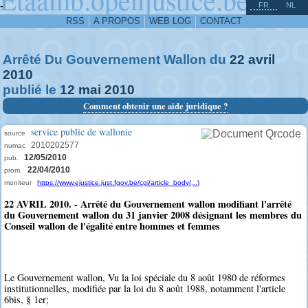
^
-
FR
NL
RSS
A PROPOS
WEB LOG
CONTACT
Arrêté Du Gouvernement Wallon du
22
avril
2010
publié le
12
mai
2010
Comment obtenir une aide juridique ?
service public de wallonie
source
2010202577
numac
12/05/2010
pub.
22/04/2010
prom.
moniteur
https://www.ejustice.just.fgov.be/cgi/article_body(...)
22 AVRIL 2010. - Arrêté du Gouvernement wallon modifiant l'arrêté
du Gouvernement wallon du 31 janvier 2008 désignant les membres du
Conseil wallon de l'égalité entre hommes et femmes
Le Gouvernement wallon, Vu la loi spéciale du 8 août 1980 de réformes
institutionnelles, modifiée par la loi du 8 août 1988, notamment l'article
6bis, § 1er;