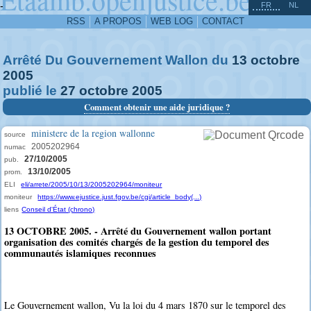
^
-
FR
NL
RSS
A PROPOS
WEB LOG
CONTACT
Arrêté Du Gouvernement Wallon du
13
octobre
2005
publié le
27
octobre
2005
Comment obtenir une aide juridique ?
ministere de la region wallonne
source
2005202964
numac
27/10/2005
pub.
13/10/2005
prom.
ELI
eli/arrete/2005/10/13/2005202964/moniteur
moniteur
https://www.ejustice.just.fgov.be/cgi/article_body(...)
liens
Conseil d'État (chrono)
13 OCTOBRE 2005. - Arrêté du Gouvernement wallon portant
organisation des comités chargés de la gestion du temporel des
communautés islamiques reconnues
Le Gouvernement wallon, Vu la loi du 4 mars 1870 sur le temporel des