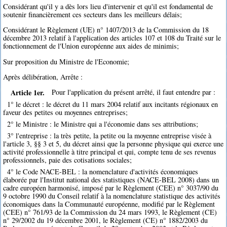
Considérant qu'il y a dès lors lieu d'intervenir et qu'il est fondamental de
soutenir financièrement ces secteurs dans les meilleurs délais;
Considérant le Règlement (UE) n° 1407/2013 de la Commission du 18
décembre 2013 relatif à l'application des articles 107 et 108 du Traité sur le
fonctionnement de l'Union européenne aux aides de minimis;
Sur proposition du Ministre de l'Economie;
Après délibération, Arrête :
Article 1er.
Pour l'application du présent arrêté, il faut entendre par :
1° le décret : le décret du 11 mars 2004 relatif aux incitants régionaux en
faveur des petites ou moyennes entreprises;
2° le Ministre : le Ministre qui a l'économie dans ses attributions;
3° l'entreprise : la très petite, la petite ou la moyenne entreprise visée à
l'article 3, §§ 3 et 5, du décret ainsi que la personne physique qui exerce une
activité professionnelle à titre principal et qui, compte tenu de ses revenus
professionnels, paie des cotisations sociales;
4° le Code NACE-BEL : la nomenclature d'activités économiques
élaborée par l'Institut national des statistiques (NACE-BEL 2008) dans un
cadre européen harmonisé, imposé par le Règlement (CEE) n° 3037/90 du
9 octobre 1990 du Conseil relatif à la nomenclature statistique des activités
économiques dans la Communauté européenne, modifié par le Règlement
(CEE) n° 761/93 de la Commission du 24 mars 1993, le Règlement (CE)
n° 29/2002 du 19 décembre 2001, le Règlement (CE) n° 1882/2003 du