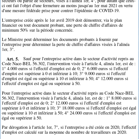
secteurs ou partie de secteurs, visés à l'alinéa 1er, 4°, pour autant que ceux-
ci ont fait l'objet d'une fermeture au moins jusqu'au 1er mai 2021 en vertu
d'une mesure fédérale prise pour contrer l'épidémie de COVID-19.
L'entreprise créée après le 1er avril 2019 doit démontrer, via le plan
financier ou tout document probant, une perte de chiffre d'affaires de
minimum 50% sur la période concernée.
Le Ministre peut déterminer les documents probants à fournir par
l'entreprise pour déterminer la perte de chiffre d'affaires visées à l'alinéa
1er, 3°.
Art. 5.
Sauf pour l'entreprise active dans le secteur d'activité repris au
Code Nace-BEL 56.302, l'intervention visée à l'article 4, alinéa 1er, est de :
1° 4.000 euros si l'effectif d'emploi est de 0; 2° 6.000 euros si l'effectif
d'emploi est supérieur à 0 et inférieur à 10; 3° 9.000 euros si l'effectif
d'emploi est égal ou supérieur à 10 et inférieur à 50; 4° 12.000 euros si
l'effectif d'emploi est égal ou supérieur à 50.
Pour l'entreprise active dans le secteur d'activité repris au Code Nace-BEL
56.302, l'intervention visée à l'article 4, alinéa 1er, est de : 1° 8.000 euros si
l'effectif d'emploi est de 0; 2° 12.000 euros si l'effectif d'emploi est
supérieur à 0 et inférieur à 10; 3° 18.000 euros si l'effectif d'emploi est égal
ou supérieur à 10 et inférieur à 50; 4° 24.000 euros si l'effectif d'emploi est
égal ou supérieur à 50.
Par dérogation à l'article 1er, 7°, si l'entreprise a été créée en 2020, l'effectif
d'emploi est calculé sur la moyenne du nombre de travailleurs en 2020.