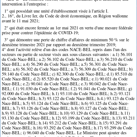
intervention à l'entreprise :
1° qui possédait une unité d'établissement visée à l'article I.
2., 16°, du Livre Ier, du Code de droit économique, en Région wallonne
avant le 11 mai 2021;
2° qui était encore fermée au 1er mai 2021 en vertu d'une mesure fédérale
prise pour contrer l'épidémie de COVID-19;
3° qui démontre une perte de chiffre d'affaires de minimum 50 % sur le
deuxième trimestre 2021 par rapport au deuxième trimestre 2019;
4° dont l'activité relève d'un des codes NACE-BEL repris dans l'un des
secteurs ou partie de secteur visés aux sous-classes suivantes : a.1) 56.101
du Code Nace-BEL; a.2) 56.102 du Code Nace-BEL; a.3) 56.210 du Code
Nace-BEL; a.4) 56.290 du Code Nace-BEL; a.5) 56.301 du Code Nace-
BEL; a.6) 56.302 du Code Nace-BEL; a.7) 56.309 du Code Nace-BEL; b)
59.140 du Code Nace-BEL; c) 82.300 du Code Nace-BEL; d.1) 85.510 du
Code Nace-BEL; d.2) 85.520 du Code Nace-BEL; e.1) 90.021 du Code
Nace-BEL; e.2) 90.041 du Code Nace-BEL; e.3) 90.042 du Code Nace-
BEL; f.1) 91.030 du Code Nace-BEL; f.2) 91.041 du Code Nace-BEL; g)
92.000 du Code Nace-BEL; h.1) 93.110 du Code Nace-BEL; h.2) 93.121
du Code Nace-BEL; h.3) 93.122 du Code Nace-BEL; h.4.) 93.123 du Code
Nace-BEL; h.5) 93.124 du Code Nace-BEL; h.6) 93.125 du Code Nace-
BEL; h.7) 93.126 du Code Nace-BEL; h.8) 93.127 du Code Nace-BEL;
h.9) 93.128 du Code Nace-BEL; h.10) 93.129 du Code Nace-BEL; h.11)
93.130 du Code Nace-BEL; h.12) 93.199 du Code Nace-BEL; h.13) 93.211
du Code Nace-BEL; h.14) 93.212 du Code Nace-BEL; h.15) 93.291 du
Code Nace-BEL; h.16) 93.292 du Code Nace-BEL; h.17) 93.299 du Code
Nace-BEL; i) 96.040 du Code Nace-BEL. Le Ministre peut ajouter des