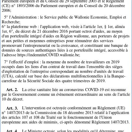
Parlement européen et du Conseil du 29 septembre 2003 et le Règlement
(CE) n° 1893/2006 du Parlement européen et du Conseil du 20 décembre
2006;
5° l'Administration : le Service public de Wallonie Economie, Emploi et
Recherche;
6° la plateforme web : l'application web, visée à l'article 1er, § 1er, alinéa
1er, 6°, du décret du 21 décembre 2016 portant octroi d'aides, au moyen
d'un portefeuille intégré d'aides en Région wallonne, aux porteurs de projets
et aux petites et moyennes entreprises pour rémunérer des services
promouvant l'entrepreneuriat ou la croissance, et constituant une banque de
données de sources authentiques liées à ce portefeuille intégré, accessible à
l'adresse https://indemniteCOVID.wallonie.be;
7° l'effectif d'emploi : la moyenne du nombre de travailleurs en 2019
occupés dans les liens d'un contrat de travail dans l'ensemble des sièges
d'exploitation de l'entreprise correspondant au nombre d'unités de travail
(UTA), calculé sur base des déclarations multifonctionnelles à la Banque-
carrefour de la Sécurité Sociale des quatre trimestres de 2019.
Art. 2.
La crise sanitaire liée au coronavirus COVID-19 est reconnue
par le Gouvernement comme un évènement extraordinaire au sens de l'article
10 du décret.
Art. 3.
L'intervention est octroyée conformément au Règlement (UE)
n° 1407/2013 de la Commission du 18 décembre 2013 relatif à l'application
des articles 107 et 108 du Traité sur le fonctionnement de l'Union
européenne aux aides de minimis, ci-après dénommé Règlement 1407/2013.
Art. 4.
Le Ministre octroie, selon les modalités qu'il détermine, une