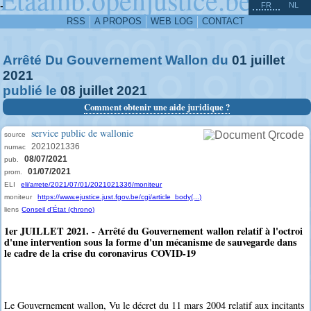
^
-
FR
NL
RSS
A PROPOS
WEB LOG
CONTACT
Arrêté Du Gouvernement Wallon du
01
juillet
2021
publié le
08
juillet
2021
Comment obtenir une aide juridique ?
service public de wallonie
source
2021021336
numac
08/07/2021
pub.
01/07/2021
prom.
ELI
eli/arrete/2021/07/01/2021021336/moniteur
moniteur
https://www.ejustice.just.fgov.be/cgi/article_body(...)
liens
Conseil d'État (chrono)
1er JUILLET 2021. - Arrêté du Gouvernement wallon relatif à l'octroi
d'une intervention sous la forme d'un mécanisme de sauvegarde dans
le cadre de la crise du coronavirus COVID-19
Le Gouvernement wallon, Vu le décret du 11 mars 2004 relatif aux incitants