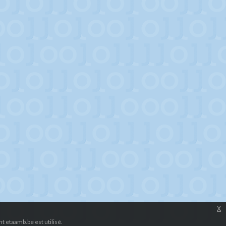
x
 etaamb.be est utilisé.