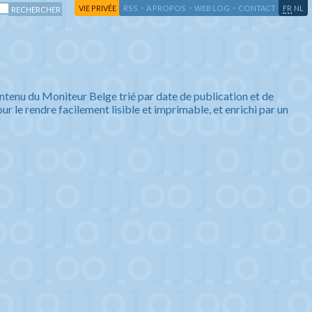
-
-
-
-
VIE PRIVÉE
RSS
A PROPOS
WEB LOG
CONTACT
FR
NL
ntenu du Moniteur Belge trié par date de publication et de
ur le rendre facilement lisible et imprimable, et enrichi par un