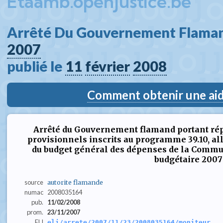
Etaamb.openjustice.be
Arrêté Du Gouvernement Flaman
2007
publié le 
11
février
2008
Comment obtenir une aide
Arrêté du Gouvernement flamand portant répar
provisionnels inscrits au programme 39.10, all
du budget général des dépenses de la Commu
budgétaire 2007
source
autorite flamande
numac
2008035164
pub.
11/02/2008
prom.
23/11/2007
ELI
eli/arrete/2007/11/23/2008035164/moniteur