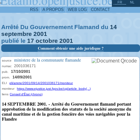
^
-
FR
NL
RSS
A PROPOS
WEB LOG
CONTACT
Arrêté Du Gouvernement Flamand du
14
septembre
2001
publié le
17
octobre
2001
Comment obtenir une aide juridique ?
ministere de la communaute flamande
source
2001036171
numac
17/10/2001
pub.
14/09/2001
prom.
ELI
eli/arrete/2001/09/14/2001036171/moniteur
moniteur
https://www.ejustice.just.fgov.be/cgi/article_body(...)
liens
Conseil d'État (chrono)
14 SEPTEMBRE 2001. - Arrêté du Gouvernement flamand portant
approbation de la modification des statuts de la société anonyme du
canal maritime et de la gestion foncière des voies navigables pour la
Flandre