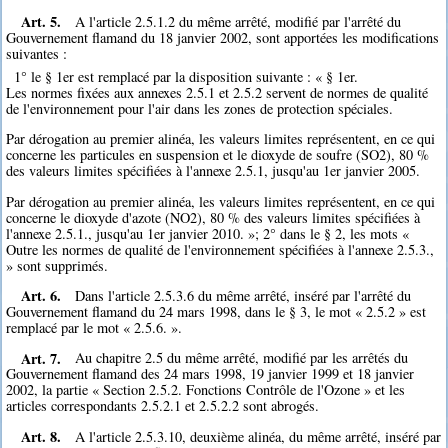
Art. 5.
A l'article 2.5.1.2 du même arrêté, modifié par l'arrêté du
Gouvernement flamand du 18 janvier 2002, sont apportées les modifications
suivantes :
1° le § 1er est remplacé par la disposition suivante : « § 1er.
Les normes fixées aux annexes 2.5.1 et 2.5.2 servent de normes de qualité
de l'environnement pour l'air dans les zones de protection spéciales.
Par dérogation au premier alinéa, les valeurs limites représentent, en ce qui
concerne les particules en suspension et le dioxyde de soufre (SO2), 80 %
des valeurs limites spécifiées à l'annexe 2.5.1, jusqu'au 1er janvier 2005.
Par dérogation au premier alinéa, les valeurs limites représentent, en ce qui
concerne le dioxyde d'azote (NO2), 80 % des valeurs limites spécifiées à
l'annexe 2.5.1., jusqu'au 1er janvier 2010. »; 2° dans le § 2, les mots «
Outre les normes de qualité de l'environnement spécifiées à l'annexe 2.5.3.,
» sont supprimés.
Art. 6.
Dans l'article 2.5.3.6 du même arrêté, inséré par l'arrêté du
Gouvernement flamand du 24 mars 1998, dans le § 3, le mot « 2.5.2 » est
remplacé par le mot « 2.5.6. ».
Art. 7.
Au chapitre 2.5 du même arrêté, modifié par les arrêtés du
Gouvernement flamand des 24 mars 1998, 19 janvier 1999 et 18 janvier
2002, la partie « Section 2.5.2. Fonctions Contrôle de l'Ozone » et les
articles correspondants 2.5.2.1 et 2.5.2.2 sont abrogés.
Art. 8.
A l'article 2.5.3.10, deuxième alinéa, du même arrêté, inséré par