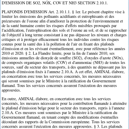
D'EMISSION DE SO2, NOX, COV ET NH3 SECTION 2.10.1.
PLAFONDS D'EMISSION Art. 2.10.1.1. § 1er. Le présent chapitre vise à
limiter les émissions des polluants acidifiants et eutrophisants et des
précurseurs de l'ozone afin d'améliorer la protection de l'environnement et
de la santé humaine contre les risques d'effets nuisibles provoqués par
l'acidification, l'eutrophisation des sols et l'ozone au sol, et de se rapprocher
de l'objectif à long terme consistant à ne pas dépasser les niveaux et charges
critiques et à protéger efficacement tous les individus contre les risques
connus pour la santé dus à la pollution de l'air en fixant des plafonds
d'émission et en les révisant éventuellement, avec pour référence les années
2010 et 2020. § 2. La Flandre limite, pour la fin de l'année 2010, ses
émissions annuelles de dioxyde de souffre (SO2), d'oxydes d'azote (NOx),
de composés organiques volatils (COV) et d'ammoniac (NH3) de toutes les
sources, sauf du secteur des transports, à des quantités ne dépassant pas les
plafonds d'émission fixés à l'annexe 2.10.A. A cet effet, AMINAL élabore,
en concertation avec tous les services concernés, les mesures nécessaires
qui seront soumises par le Ministre à la ratification du Gouvernement
flamand. Tous les services concernés assurent l'exécution des mesures
approuvées.
En outre, AMINAL élabore, en concertation avec tous les services
concernés, les mesures nécessaires pour la contribution flamande à atteindre
le plafond d'émission belge pour le secteur des transports, repris à l'annexe
2.10.A. Ces mesures sont soumises par le Ministre à la ratification du
Gouvernement flamand, en tenant compte des modifications éventuelles
découlant des rapports de la Commission européenne. Tous les services
concernés assurent l'exécution des mesures approuvées. § 3. Les plafonds