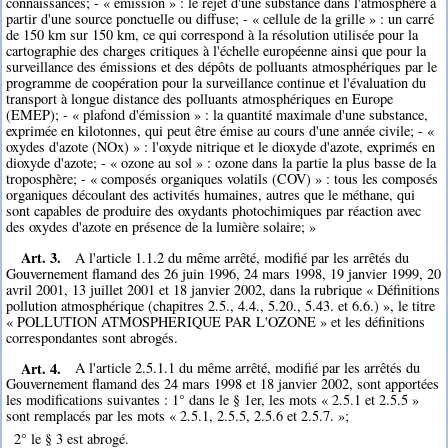
connaissances; - « émission » : le rejet d'une substance dans l'atmosphère à
partir d'une source ponctuelle ou diffuse; - « cellule de la grille » : un carré
de 150 km sur 150 km, ce qui correspond à la résolution utilisée pour la
cartographie des charges critiques à l'échelle européenne ainsi que pour la
surveillance des émissions et des dépôts de polluants atmosphériques par le
programme de coopération pour la surveillance continue et l'évaluation du
transport à longue distance des polluants atmosphériques en Europe
(EMEP); - « plafond d'émission » : la quantité maximale d'une substance,
exprimée en kilotonnes, qui peut être émise au cours d'une année civile; - «
oxydes d'azote (NOx) » : l'oxyde nitrique et le dioxyde d'azote, exprimés en
dioxyde d'azote; - « ozone au sol » : ozone dans la partie la plus basse de la
troposphère; - « composés organiques volatils (COV) » : tous les composés
organiques découlant des activités humaines, autres que le méthane, qui
sont capables de produire des oxydants photochimiques par réaction avec
des oxydes d'azote en présence de la lumière solaire; »
Art. 3.
A l'article 1.1.2 du même arrêté, modifié par les arrêtés du
Gouvernement flamand des 26 juin 1996, 24 mars 1998, 19 janvier 1999, 20
avril 2001, 13 juillet 2001 et 18 janvier 2002, dans la rubrique « Définitions
pollution atmosphérique (chapitres 2.5., 4.4., 5.20., 5.43. et 6.6.) », le titre
« POLLUTION ATMOSPHERIQUE PAR L'OZONE » et les définitions
correspondantes sont abrogés.
Art. 4.
A l'article 2.5.1.1 du même arrêté, modifié par les arrêtés du
Gouvernement flamand des 24 mars 1998 et 18 janvier 2002, sont apportées
les modifications suivantes : 1° dans le § 1er, les mots « 2.5.1 et 2.5.5 »
sont remplacés par les mots « 2.5.1, 2.5.5, 2.5.6 et 2.5.7. »;
2° le § 3 est abrogé.