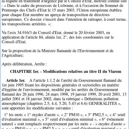
la requête en traitement d'urgence par le Conseil d'Etat, motivée comme suit
: « Dans le cadre du processus de Lisbonne, et à l'occasion du Sommet de
Printemps des Chefs d'Etat le 15 mars 2003, l'Union européenne établira
pour chaque Etat membre un aperçu de transposition de directives
européennes. Ce dossier s'inscrit dans l'intention de rattraper, à court terme,
les transpositions arriérées. »;
Vu l'avis 34.916/3 du Conseil d'Etat, donné le 20 février 2003, en
application de l'article 84, alinéa 1er, 2°, des lois coordonnées sur le
Conseil d'Etat;
Sur la proposition de la Ministre flamande de l'Environnement et de
l'Agriculture;
Après délibération, Arrête :
CHAPITRE Ier. - Modifications relatives au titre II du Vlarem
Article 1er.
A l'article 1.1.2 de l'arrêté du Gouvernement flamand du
1er juin 1995 fixant les dispositions générales et sectorielles en matière
d'hygiène de l'environnement, modifié par les arrêtés du Gouvernement
flamand des 26 juin 1996, 24 mars 1998, 19 janvier 1999, 20 avril 2001, 13
juillet 2001 et 18 janvier 2002, dans la rubrique « Définitions pollution
atmosphérique (chapitres 2.5, 4.4, 5.20, 5.43 et 6.6) GENERALITES »,
sont apportées les modifications suivantes :
1° les mots « 1° oxydes d'azote », « 2° PM10 », « 3° PM2,5 », « 4° seuil
d'évaluation maximal », « 5° seuil d'évaluation minimal », « 6° événement
naturel » sont remplacés respectivement par les mots « - « oxydes d'azote »
», « - « PM10 » », « - « PM2,5 » », « - « seuil d'évaluation maximal » », «