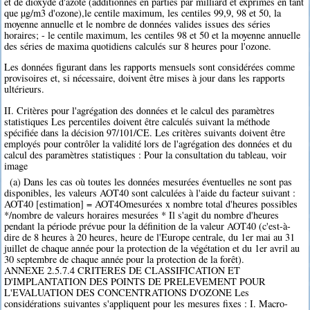
et de dioxyde d'azote (additionnés en parties par milliard et exprimés en tant
que µg/m3 d'ozone),le centile maximum, les centiles 99,9, 98 et 50, la
moyenne annuelle et le nombre de données valides issues des séries
horaires; - le centile maximum, les centiles 98 et 50 et la moyenne annuelle
des séries de maxima quotidiens calculés sur 8 heures pour l'ozone.
Les données figurant dans les rapports mensuels sont considérées comme
provisoires et, si nécessaire, doivent être mises à jour dans les rapports
ultérieurs.
II. Critères pour l'agrégation des données et le calcul des paramètres
statistiques Les percentiles doivent être calculés suivant la méthode
spécifiée dans la décision 97/101/CE. Les critères suivants doivent être
employés pour contrôler la validité lors de l'agrégation des données et du
calcul des paramètres statistiques : Pour la consultation du tableau, voir
image
(a) Dans les cas où toutes les données mesurées éventuelles ne sont pas
disponibles, les valeurs AOT40 sont calculées à l'aide du facteur suivant :
AOT40 [estimation] = AOT4Omesurées x nombre total d'heures possibles
*/nombre de valeurs horaires mesurées * Il s'agit du nombre d'heures
pendant la période prévue pour la définition de la valeur AOT40 (c'est-à-
dire de 8 heures à 20 heures, heure de l'Europe centrale, du 1er mai au 31
juillet de chaque année pour la protection de la végétation et du 1er avril au
30 septembre de chaque année pour la protection de la forêt).
ANNEXE 2.5.7.4 CRITERES DE CLASSIFICATION ET
D'IMPLANTATION DES POINTS DE PRELEVEMENT POUR
L'EVALUATION DES CONCENTRATIONS D'OZONE Les
considérations suivantes s'appliquent pour les mesures fixes : I. Macro-