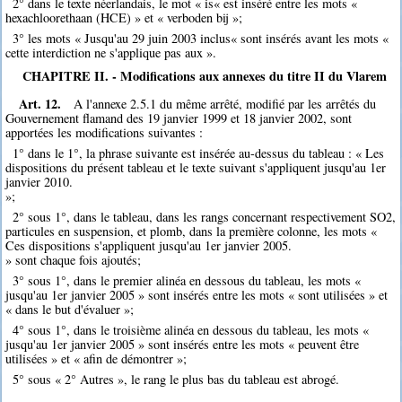
2° dans le texte néerlandais, le mot « is« est inséré entre les mots «
hexachloorethaan (HCE) » et « verboden bij »;
3° les mots « Jusqu'au 29 juin 2003 inclus« sont insérés avant les mots «
cette interdiction ne s'applique pas aux ».
CHAPITRE II. - Modifications aux annexes du titre II du Vlarem
Art. 12.
A l'annexe 2.5.1 du même arrêté, modifié par les arrêtés du
Gouvernement flamand des 19 janvier 1999 et 18 janvier 2002, sont
apportées les modifications suivantes :
1° dans le 1°, la phrase suivante est insérée au-dessus du tableau : « Les
dispositions du présent tableau et le texte suivant s'appliquent jusqu'au 1er
janvier 2010.
»;
2° sous 1°, dans le tableau, dans les rangs concernant respectivement SO2,
particules en suspension, et plomb, dans la première colonne, les mots «
Ces dispositions s'appliquent jusqu'au 1er janvier 2005.
» sont chaque fois ajoutés;
3° sous 1°, dans le premier alinéa en dessous du tableau, les mots «
jusqu'au 1er janvier 2005 » sont insérés entre les mots « sont utilisées » et
« dans le but d'évaluer »;
4° sous 1°, dans le troisième alinéa en dessous du tableau, les mots «
jusqu'au 1er janvier 2005 » sont insérés entre les mots « peuvent être
utilisées » et « afin de démontrer »;
5° sous « 2° Autres », le rang le plus bas du tableau est abrogé.