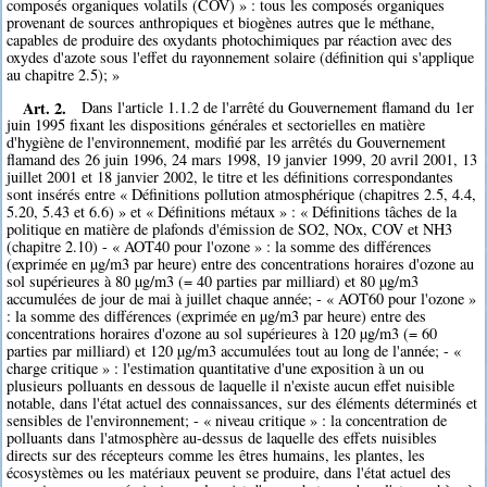
composés organiques volatils (COV) » : tous les composés organiques
provenant de sources anthropiques et biogènes autres que le méthane,
capables de produire des oxydants photochimiques par réaction avec des
oxydes d'azote sous l'effet du rayonnement solaire (définition qui s'applique
au chapitre 2.5); »
Art. 2.
Dans l'article 1.1.2 de l'arrêté du Gouvernement flamand du 1er
juin 1995 fixant les dispositions générales et sectorielles en matière
d'hygiène de l'environnement, modifié par les arrêtés du Gouvernement
flamand des 26 juin 1996, 24 mars 1998, 19 janvier 1999, 20 avril 2001, 13
juillet 2001 et 18 janvier 2002, le titre et les définitions correspondantes
sont insérés entre « Définitions pollution atmosphérique (chapitres 2.5, 4.4,
5.20, 5.43 et 6.6) » et « Définitions métaux » : « Définitions tâches de la
politique en matière de plafonds d'émission de SO2, NOx, COV et NH3
(chapitre 2.10) - « AOT40 pour l'ozone » : la somme des différences
(exprimée en µg/m3 par heure) entre des concentrations horaires d'ozone au
sol supérieures à 80 µg/m3 (= 40 parties par milliard) et 80 µg/m3
accumulées de jour de mai à juillet chaque année; - « AOT60 pour l'ozone »
: la somme des différences (exprimée en µg/m3 par heure) entre des
concentrations horaires d'ozone au sol supérieures à 120 µg/m3 (= 60
parties par milliard) et 120 µg/m3 accumulées tout au long de l'année; - «
charge critique » : l'estimation quantitative d'une exposition à un ou
plusieurs polluants en dessous de laquelle il n'existe aucun effet nuisible
notable, dans l'état actuel des connaissances, sur des éléments déterminés et
sensibles de l'environnement; - « niveau critique » : la concentration de
polluants dans l'atmosphère au-dessus de laquelle des effets nuisibles
directs sur des récepteurs comme les êtres humains, les plantes, les
écosystèmes ou les matériaux peuvent se produire, dans l'état actuel des