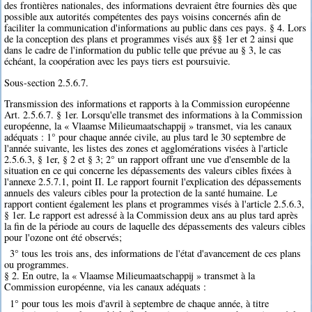
des frontières nationales, des informations devraient être fournies dès que
possible aux autorités compétentes des pays voisins concernés afin de
faciliter la communication d'informations au public dans ces pays. § 4. Lors
de la conception des plans et programmes visés aux §§ 1er et 2 ainsi que
dans le cadre de l'information du public telle que prévue au § 3, le cas
échéant, la coopération avec les pays tiers est poursuivie.
Sous-section 2.5.6.7.
Transmission des informations et rapports à la Commission européenne
Art. 2.5.6.7. § 1er. Lorsqu'elle transmet des informations à la Commission
européenne, la « Vlaamse Milieumaatschappij » transmet, via les canaux
adéquats : 1° pour chaque année civile, au plus tard le 30 septembre de
l'année suivante, les listes des zones et agglomérations visées à l'article
2.5.6.3, § 1er, § 2 et § 3; 2° un rapport offrant une vue d'ensemble de la
situation en ce qui concerne les dépassements des valeurs cibles fixées à
l'annexe 2.5.7.1, point II. Le rapport fournit l'explication des dépassements
annuels des valeurs cibles pour la protection de la santé humaine. Le
rapport contient également les plans et programmes visés à l'article 2.5.6.3,
§ 1er. Le rapport est adressé à la Commission deux ans au plus tard après
la fin de la période au cours de laquelle des dépassements des valeurs cibles
pour l'ozone ont été observés;
3° tous les trois ans, des informations de l'état d'avancement de ces plans
ou programmes.
§ 2. En outre, la « Vlaamse Milieumaatschappij » transmet à la
Commission européenne, via les canaux adéquats :
1° pour tous les mois d'avril à septembre de chaque année, à titre