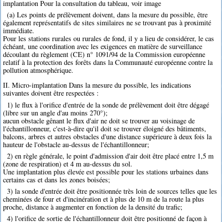
implantation Pour la consultation du tableau, voir image
(a) Les points de prélèvement doivent, dans la mesure du possible, être
également représentatifs de sites similaires ne se trouvant pas à proximité
immédiate.
Pour les stations rurales ou rurales de fond, il y a lieu de considérer, le cas
échéant, une coordination avec les exigences en matière de surveillance
découlant du règlement (CE) n° 1091/94 de la Commission européenne
relatif à la protection des forêts dans la Communauté européenne contre la
pollution atmosphérique.
II. Micro-implantation Dans la mesure du possible, les indications
suivantes doivent être respectées :
1) le flux à l'orifice d'entrée de la sonde de prélèvement doit être dégagé
(libre sur un angle d'au moins 270°);
aucun obstacle gênant le flux d'air ne doit se trouver au voisinage de
l'échantillonneur, c'est-à-dire qu'il doit se trouver éloigné des bâtiments,
balcons, arbres et autres obstacles d'une distance supérieure à deux fois la
hauteur de l'obstacle au-dessus de l'échantillonneur;
2) en règle générale, le point d'admission d'air doit être placé entre 1,5 m
(zone de respiration) et 4 m au-dessus du sol.
Une implantation plus élevée est possible pour les stations urbaines dans
certains cas et dans les zones boisées;
3) la sonde d'entrée doit être positionnée très loin de sources telles que les
cheminées de four et d'incinération et à plus de 10 m de la route la plus
proche, distance à augmenter en fonction de la densité du trafic;
4) l'orifice de sortie de l'échantillonneur doit être positionné de façon à