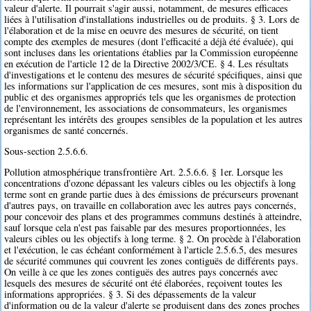
valeur d'alerte. Il pourrait s'agir aussi, notamment, de mesures efficaces
liées à l'utilisation d'installations industrielles ou de produits. § 3. Lors de
l'élaboration et de la mise en oeuvre des mesures de sécurité, on tient
compte des exemples de mesures (dont l'efficacité a déjà été évaluée), qui
sont incluses dans les orientations établies par la Commission européenne
en exécution de l'article 12 de la Directive 2002/3/CE. § 4. Les résultats
d'investigations et le contenu des mesures de sécurité spécifiques, ainsi que
les informations sur l'application de ces mesures, sont mis à disposition du
public et des organismes appropriés tels que les organismes de protection
de l'environnement, les associations de consommateurs, les organismes
représentant les intérêts des groupes sensibles de la population et les autres
organismes de santé concernés.
Sous-section 2.5.6.6.
Pollution atmosphérique transfrontière Art. 2.5.6.6. § 1er. Lorsque les
concentrations d'ozone dépassant les valeurs cibles ou les objectifs à long
terme sont en grande partie dues à des émissions de précurseurs provenant
d'autres pays, on travaille en collaboration avec les autres pays concernés,
pour concevoir des plans et des programmes communs destinés à atteindre,
sauf lorsque cela n'est pas faisable par des mesures proportionnées, les
valeurs cibles ou les objectifs à long terme. § 2. On procède à l'élaboration
et l'exécution, le cas échéant conformément à l'article 2.5.6.5, des mesures
de sécurité communes qui couvrent les zones contiguës de différents pays.
On veille à ce que les zones contiguës des autres pays concernés avec
lesquels des mesures de sécurité ont été élaborées, reçoivent toutes les
informations appropriées. § 3. Si des dépassements de la valeur
d'information ou de la valeur d'alerte se produisent dans des zones proches