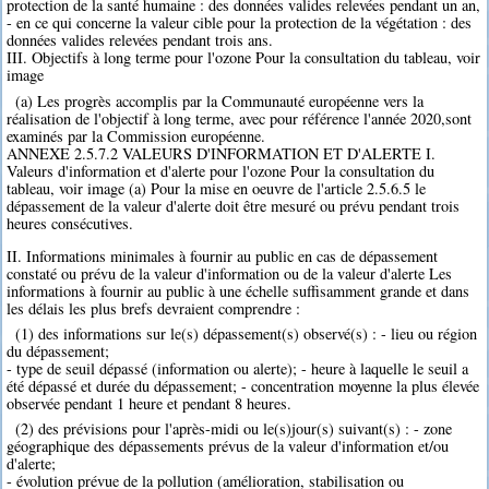
protection de la santé humaine : des données valides relevées pendant un an,
- en ce qui concerne la valeur cible pour la protection de la végétation : des
données valides relevées pendant trois ans.
III. Objectifs à long terme pour l'ozone Pour la consultation du tableau, voir
image
(a) Les progrès accomplis par la Communauté européenne vers la
réalisation de l'objectif à long terme, avec pour référence l'année 2020,sont
examinés par la Commission européenne.
ANNEXE 2.5.7.2 VALEURS D'INFORMATION ET D'ALERTE I.
Valeurs d'information et d'alerte pour l'ozone Pour la consultation du
tableau, voir image (a) Pour la mise en oeuvre de l'article 2.5.6.5 le
dépassement de la valeur d'alerte doit être mesuré ou prévu pendant trois
heures consécutives.
II. Informations minimales à fournir au public en cas de dépassement
constaté ou prévu de la valeur d'information ou de la valeur d'alerte Les
informations à fournir au public à une échelle suffisamment grande et dans
les délais les plus brefs devraient comprendre :
(1) des informations sur le(s) dépassement(s) observé(s) : - lieu ou région
du dépassement;
- type de seuil dépassé (information ou alerte); - heure à laquelle le seuil a
été dépassé et durée du dépassement; - concentration moyenne la plus élevée
observée pendant 1 heure et pendant 8 heures.
(2) des prévisions pour l'après-midi ou le(s)jour(s) suivant(s) : - zone
géographique des dépassements prévus de la valeur d'information et/ou
d'alerte;
- évolution prévue de la pollution (amélioration, stabilisation ou