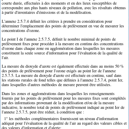
courte durée, effectuées à des moments et en des lieux susceptibles de
correspondre aux plus hauts niveaux de pollution, avec les résultats obtenus
à partir d'inventaires d'émissions et de la modélisation.
L'annexe 2.5.7.4 définit les critères à prendre en considération pour
déterminer l'emplacement des points de prélèvement en vue de mesurer les
concentrations d'ozone.
Le point I de l'annexe 2.5.7.5, définit le nombre minimal de points de
prélèvement fixes pour procéder à la mesure en continu des concentrations
d'ozone dans chaque zone ou agglomération dans lesquelles les mesures
constituent la seule source d'information pour l'évaluation de la qualité de
l'air.
La mesure du dioxyde d'azote est également effectuée dans au moins 50 %
des points de prélèvement pour l'ozone exigés au point Ier de l'annexe
2.5.7.5. La mesure du dioxyde d'azote est effectuée en continu, sauf dans
les stations rurales de fond telles que définies à l'annexe 2.5.7.4, point Ier,
dans lesquelles d'autres méthodes de mesure peuvent être utilisées.
Dans les zones et agglomérations dans lesquelles les renseignements
fournis par les points de prélèvement pour les mesures fixes sont complétés
par des informations provenant de la modélisation et/ou de la mesure
indicative, le nombre total de points de prélèvement indiqué au point Ier de
l'annexe 2.5.7.5, peut être réduit, à condition que :
1° les méthodes complémentaires fournissent un niveau d'information
adéquat pour l'évaluation de la qualité de l'air au regard des valeurs cibles et
des valeurs d'information et d'alerte;