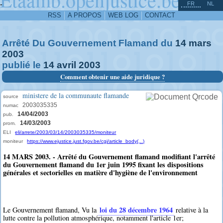
^
-
FR
NL
RSS
A PROPOS
WEB LOG
CONTACT
Arrêté Du Gouvernement Flamand du
14
mars
2003
publié le
14
avril
2003
Comment obtenir une aide juridique ?
ministere de la communaute flamande
source
2003035335
numac
14/04/2003
pub.
14/03/2003
prom.
ELI
eli/arrete/2003/03/14/2003035335/moniteur
moniteur
https://www.ejustice.just.fgov.be/cgi/article_body(...)
14 MARS 2003. - Arrêté du Gouvernement flamand modifiant l'arrêté
du Gouvernement flamand du 1er juin 1995 fixant les dispositions
générales et sectorielles en matière d'hygiène de l'environnement
loi du 28 décembre 1964
Le Gouvernement flamand, Vu la
relative à la
lutte contre la pollution atmosphérique, notamment l'article 1er;