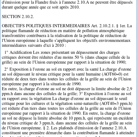
d'émission pour la Flandre fixés à l'annexe 2.10.A ne peuvent être dépassés
durant quelque année que ce soit après 2010.
SECTION 2.10.2.
OBJECTIFS POLITIQUES INTERMEDIAIRES Art. 2.10.2.1. § 1er. La
politique flamande de réduction en matière de pollution atmosphérique
transfrontière contribuera à la réalisation de la politique de réduction de
l'Union européenne à laquelle s'appliquent les objectifs environnementaux
intermédiaires suivants d'ici à 2010 :
1° Acidification Les zones présentant un dépassement des charges
critiques doivent être réduites d'au moins 50 % (dans chaque cellule de la
grille) au sein de l'Union européenne par rapport à la situation de 1990;
2° Exposition à l'ozone au sol en rapport avec la santé La charge d'ozone
au sol dépassant le niveau critique pour la santé humaine (AOT60=0) est
réduite de deux tiers dans toutes les cellules de la grille au sein de l'Union
européenne par rapport à la situation de 1990.
En outre, la charge d'ozone au sol ne doit dépasser la limite absolue de 2,9
ppm.h dans aucune des cellules de la grille; 3° Exposition à l'ozone au sol
en rapport avec la végétation La charge d'ozone au sol dépassant le seuil
critique pour les cultures et la végétation semi-naturelle (AOT40=3 ppm.h)
est réduite d'un tiers dans toutes les cellules de la grille au sein de l'Union
européenne par rapport à la situation de 1990. En outre, la charge d'ozone
au sol ne dépasse la limite absolue de 10 ppm.h, qui représente un excédent
du niveau critique de 3 ppm.h, dans aucune des cellules de la grille au sein
de l'Union européenne. § 2. Les plafonds d'émission de l'annexe 2.10.A
constituent une première démarche dans la contribution flamande à atteindre