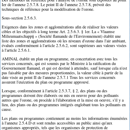
Ier de l'annexe 2.5.7.8. Le point II de l'annexe 2.5.7.8, prévoit des
techniques de référence pour la modélisation de l'ozone.
Sous-section 2.5.6.3.
Exigences dans les zones et agglomérations afin de réaliser les valeurs
cibles et les objectifs à long terme Art. 2.5.6.3. § 1er. La « Vlaamse
Milieumaatschappij » (Société flamande de l'Environnement) établit une
liste des zones et agglomérations où les niveaux d'ozone dans l'air ambiant,
évalués conformément à l'article 2.5.6.2, sont supérieurs aux valeurs visées
à l'article 2.5.6.1.
AMINAL établit un plan ou programme, en concertation avec tous les
services concernés, qui est soumis par le Ministre à la ratification du
Gouvernement flamand, et qui est destiné à atteindre, sauf lorsque cela n'est
pas faisable par des mesures proportionnées, la valeur cible à partir de la
date visée au point II de l'annexe 2.5.7.1 Tous les services concernés
assurent l'exécution du plan ou programme approuvé.
Lorsque, conformément à l'article 2.5.3.7, § 2, des plans ou des
programmes doivent être élaborés ou mis en oeuvre pour des polluants
autres que l'ozone, on procède à l'élaboration et la mise en oeuvre, s'il y a
lieu, des plans ou des programmes intégrés englobant tous les polluants en
cause.
Les plans ou programmes contiennent au moins les informations énumérées
à l'annexe 2.5.4.D et sont rendus accessibles au public ainsi qu'aux
organismes appropriés, tels que les organismes de protection de