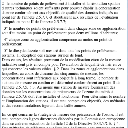
2° le nombre de points de prélèvement à installer et la résolution spatiale
d'autres techniques soient suffisants pour pouvoir établir la concentration
d'ozone conformément aux objectifs de qualité des données indiqués au
point Ier de l'annexe 2.5.7.7, et aboutissent aux résultats de l'évaluation
indiqués au point II de l'annexe 2.5.7.7;
3° le nombre de points de prélèvement dans chaque zone ou agglomération
soit d'au moins un point de prélèvement pour deux millions d'habitants;
4° chaque zone ou agglomération comprenne au moins un point de
prélèvement;
5° le dioxyde d'azote soit mesuré dans tous les points de prélèvement
restants, à l'exception des stations rurales de fond.
Dans ce cas, les résultats provenant de la modélisation et/ou de la mesure
indicative sont pris en compte pour l'évaluation de la qualité de l'air en ce
qui concerne les valeurs cibles. § 2. Dans les zones et agglomérations dans
lesquelles, au cours de chacune des cinq années de mesure, les
concentrations sont inférieures aux objectifs à long terme, le nombre de
stations de mesure en continu est déterminé conformément au point II de
l'annexe 2.5.7.5. § 3. Au moins une station de mesure fournissant des
données sur les concentrations de précurseurs de l'ozone énumérés à
l'annexe 2.5.7.6 doit être installée et fonctionner. Pour déterminer le nombre
et l'implantation des stations, il est tenu compte des objectifs, des méthodes
et des recommandations figurant dans ladite annexe.
En ce qui concerne la stratégie de mesure des précurseurs de l'ozone, il est
tenu compte des lignes directrices élaborées par la Commission européenne
dans ce cadre en exécution de l'article 12 de la Directive 2002/3/CE. § 4.
Des méthodes de référence pour l'analyse de l'ozone sont exposées au point