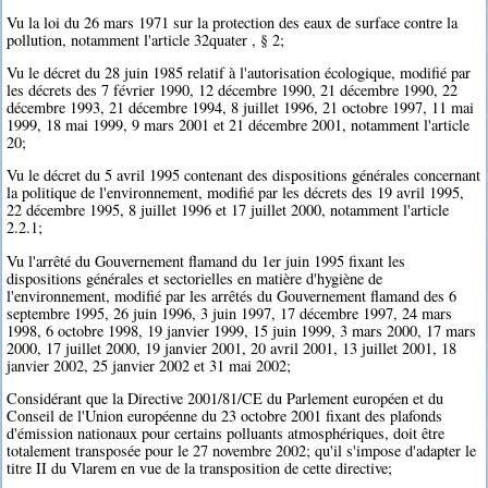
Vu la loi du 26 mars 1971 sur la protection des eaux de surface contre la
pollution, notamment l'article 32quater , § 2;
Vu le décret du 28 juin 1985 relatif à l'autorisation écologique, modifié par
les décrets des 7 février 1990, 12 décembre 1990, 21 décembre 1990, 22
décembre 1993, 21 décembre 1994, 8 juillet 1996, 21 octobre 1997, 11 mai
1999, 18 mai 1999, 9 mars 2001 et 21 décembre 2001, notamment l'article
20;
Vu le décret du 5 avril 1995 contenant des dispositions générales concernant
la politique de l'environnement, modifié par les décrets des 19 avril 1995,
22 décembre 1995, 8 juillet 1996 et 17 juillet 2000, notamment l'article
2.2.1;
Vu l'arrêté du Gouvernement flamand du 1er juin 1995 fixant les
dispositions générales et sectorielles en matière d'hygiène de
l'environnement, modifié par les arrêtés du Gouvernement flamand des 6
septembre 1995, 26 juin 1996, 3 juin 1997, 17 décembre 1997, 24 mars
1998, 6 octobre 1998, 19 janvier 1999, 15 juin 1999, 3 mars 2000, 17 mars
2000, 17 juillet 2000, 19 janvier 2001, 20 avril 2001, 13 juillet 2001, 18
janvier 2002, 25 janvier 2002 et 31 mai 2002;
Considérant que la Directive 2001/81/CE du Parlement européen et du
Conseil de l'Union européenne du 23 octobre 2001 fixant des plafonds
d'émission nationaux pour certains polluants atmosphériques, doit être
totalement transposée pour le 27 novembre 2002; qu'il s'impose d'adapter le
titre II du Vlarem en vue de la transposition de cette directive;