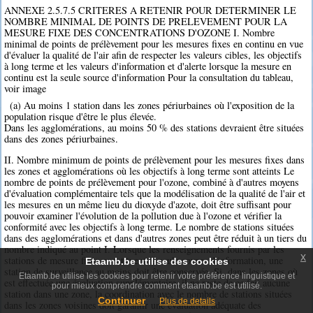
ANNEXE 2.5.7.5 CRITERES A RETENIR POUR DETERMINER LE
NOMBRE MINIMAL DE POINTS DE PRELEVEMENT POUR LA
MESURE FIXE DES CONCENTRATIONS D'OZONE I. Nombre
minimal de points de prélèvement pour les mesures fixes en continu en vue
d'évaluer la qualité de l'air afin de respecter les valeurs cibles, les objectifs
à long terme et les valeurs d'information et d'alerte lorsque la mesure en
continu est la seule source d'information Pour la consultation du tableau,
voir image
(a) Au moins 1 station dans les zones périurbaines où l'exposition de la
population risque d'être le plus élevée.
Dans les agglomérations, au moins 50 % des stations devraient être situées
dans des zones périurbaines.
II. Nombre minimum de points de prélèvement pour les mesures fixes dans
les zones et agglomérations où les objectifs à long terme sont atteints Le
nombre de points de prélèvement pour l'ozone, combiné à d'autres moyens
d'évaluation complémentaire tels que la modélisation de la qualité de l'air et
les mesures en un même lieu du dioxyde d'azote, doit être suffisant pour
pouvoir examiner l'évolution de la pollution due à l'ozone et vérifier la
conformité avec les objectifs à long terme. Le nombre de stations situées
dans des agglomérations et dans d'autres zones peut être réduit à un tiers du
nombre indiqué au point I. Lorsque les renseignements fournis par les
x
stations de mesure fixes constituent la seule source d'information, une
Etaamb.be utilise des cookies
station de surveillance au moins doit être conservée. Si, dans les zones où
Etaamb.be utilise les cookies pour retenir votre préférence linguistique et
est effectuée une évaluation supplémentaire, il ne reste de ce fait aucune
pour mieux comprendre comment etaamb.be est utilisé.
station dans une zone, la coordination avec le nombre de stations situées
Continuer
Plus de details
dans les zones voisines doit garantir une évaluation adéquate des