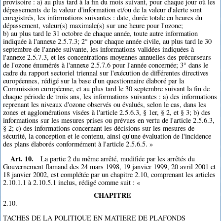
provisoire : a) au plus tard à la fin du mois suivant, pour chaque jour où les
dépassements de la valeur d'information et/ou de la valeur d'alerte sont
enregistrés, les informations suivantes : date, durée totale en heures du
dépassement, valeur(s) maximale(s) sur une heure pour l'ozone;
b) au plus tard le 31 octobre de chaque année, toute autre information
indiquée à l'annexe 2.5.7.3; 2° pour chaque année civile, au plus tard le 30
septembre de l'année suivante, les informations validées indiquées à
l'annexe 2.5.7.3, et les concentrations moyennes annuelles des précurseurs
de l'ozone énumérés à l'annexe 2.5.7.6 pour l'année concernée; 3° dans le
cadre du rapport sectoriel triennal sur l'exécution de différentes directives
européennes, rédigé sur la base d'un questionnaire élaboré par la
Commission européenne, et au plus tard le 30 septembre suivant la fin de
chaque période de trois ans, les informations suivantes : a) des informations
reprenant les niveaux d'ozone observés ou évalués, selon le cas, dans les
zones et agglomérations visées à l'article 2.5.6.3, § 1er, § 2, et § 3; b) des
informations sur les mesures prises ou prévues en vertu de l'article 2.5.6.3,
§ 2; c) des informations concernant les décisions sur les mesures de
sécurité, la conception et le contenu, ainsi qu'une évaluation de l'incidence
des plans élaborés conformément à l'article 2.5.6.5. »
Art. 10.
La partie 2 du même arrêté, modifiée par les arrêtés du
Gouvernement flamand des 24 mars 1998, 19 janvier 1999, 20 avril 2001 et
18 janvier 2002, est complétée par un chapitre 2.10, comprenant les articles
2.10.1.1 à 2.10.5.1 inclus, rédigé comme suit : «
CHAPITRE
2.10.
TACHES DE LA POLITIQUE EN MATIERE DE PLAFONDS