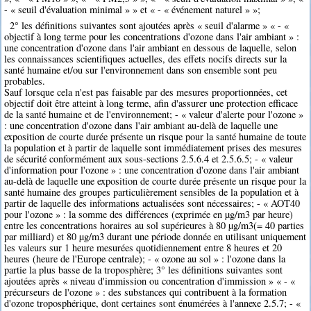
- « seuil d'évaluation minimal » » et « - « événement naturel » »;
2° les définitions suivantes sont ajoutées après « seuil d'alarme » « - «
objectif à long terme pour les concentrations d'ozone dans l'air ambiant » :
une concentration d'ozone dans l'air ambiant en dessous de laquelle, selon
les connaissances scientifiques actuelles, des effets nocifs directs sur la
santé humaine et/ou sur l'environnement dans son ensemble sont peu
probables.
Sauf lorsque cela n'est pas faisable par des mesures proportionnées, cet
objectif doit être atteint à long terme, afin d'assurer une protection efficace
de la santé humaine et de l'environnement; - « valeur d'alerte pour l'ozone »
: une concentration d'ozone dans l'air ambiant au-delà de laquelle une
exposition de courte durée présente un risque pour la santé humaine de toute
la population et à partir de laquelle sont immédiatement prises des mesures
de sécurité conformément aux sous-sections 2.5.6.4 et 2.5.6.5; - « valeur
d'information pour l'ozone » : une concentration d'ozone dans l'air ambiant
au-delà de laquelle une exposition de courte durée présente un risque pour la
santé humaine des groupes particulièrement sensibles de la population et à
partir de laquelle des informations actualisées sont nécessaires; - « AOT40
pour l'ozone » : la somme des différences (exprimée en µg/m3 par heure)
entre les concentrations horaires au sol supérieures à 80 µg/m3(= 40 parties
par milliard) et 80 µg/m3 durant une période donnée en utilisant uniquement
les valeurs sur 1 heure mesurées quotidiennement entre 8 heures et 20
heures (heure de l'Europe centrale); - « ozone au sol » : l'ozone dans la
partie la plus basse de la troposphère; 3° les définitions suivantes sont
ajoutées après « niveau d'immission ou concentration d'immission » « - «
précurseurs de l'ozone » : des substances qui contribuent à la formation
d'ozone troposphérique, dont certaines sont énumérées à l'annexe 2.5.7; - «