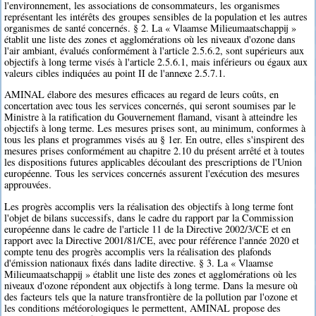
l'environnement, les associations de consommateurs, les organismes
représentant les intérêts des groupes sensibles de la population et les autres
organismes de santé concernés. § 2. La « Vlaamse Milieumaatschappij »
établit une liste des zones et agglomérations où les niveaux d'ozone dans
l'air ambiant, évalués conformément à l'article 2.5.6.2, sont supérieurs aux
objectifs à long terme visés à l'article 2.5.6.1, mais inférieurs ou égaux aux
valeurs cibles indiquées au point II de l'annexe 2.5.7.1.
AMINAL élabore des mesures efficaces au regard de leurs coûts, en
concertation avec tous les services concernés, qui seront soumises par le
Ministre à la ratification du Gouvernement flamand, visant à atteindre les
objectifs à long terme. Les mesures prises sont, au minimum, conformes à
tous les plans et programmes visés au § 1er. En outre, elles s'inspirent des
mesures prises conformément au chapitre 2.10 du présent arrêté et à toutes
les dispositions futures applicables découlant des prescriptions de l'Union
européenne. Tous les services concernés assurent l'exécution des mesures
approuvées.
Les progrès accomplis vers la réalisation des objectifs à long terme font
l'objet de bilans successifs, dans le cadre du rapport par la Commission
européenne dans le cadre de l'article 11 de la Directive 2002/3/CE et en
rapport avec la Directive 2001/81/CE, avec pour référence l'année 2020 et
compte tenu des progrès accomplis vers la réalisation des plafonds
d'émission nationaux fixés dans ladite directive. § 3. La « Vlaamse
Milieumaatschappij » établit une liste des zones et agglomérations où les
niveaux d'ozone répondent aux objectifs à long terme. Dans la mesure où
des facteurs tels que la nature transfrontière de la pollution par l'ozone et
les conditions météorologiques le permettent, AMINAL propose des