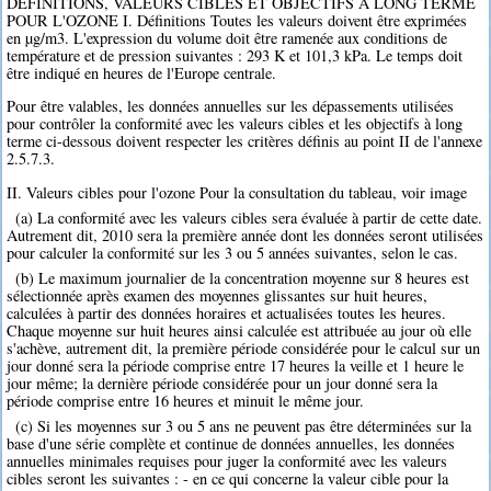
DEFINITIONS, VALEURS CIBLES ET OBJECTIFS A LONG TERME
POUR L'OZONE I. Définitions Toutes les valeurs doivent être exprimées
en µg/m3. L'expression du volume doit être ramenée aux conditions de
température et de pression suivantes : 293 K et 101,3 kPa. Le temps doit
être indiqué en heures de l'Europe centrale.
Pour être valables, les données annuelles sur les dépassements utilisées
pour contrôler la conformité avec les valeurs cibles et les objectifs à long
terme ci-dessous doivent respecter les critères définis au point II de l'annexe
2.5.7.3.
II. Valeurs cibles pour l'ozone Pour la consultation du tableau, voir image
(a) La conformité avec les valeurs cibles sera évaluée à partir de cette date.
Autrement dit, 2010 sera la première année dont les données seront utilisées
pour calculer la conformité sur les 3 ou 5 années suivantes, selon le cas.
(b) Le maximum journalier de la concentration moyenne sur 8 heures est
sélectionnée après examen des moyennes glissantes sur huit heures,
calculées à partir des données horaires et actualisées toutes les heures.
Chaque moyenne sur huit heures ainsi calculée est attribuée au jour où elle
s'achève, autrement dit, la première période considérée pour le calcul sur un
jour donné sera la période comprise entre 17 heures la veille et 1 heure le
jour même; la dernière période considérée pour un jour donné sera la
période comprise entre 16 heures et minuit le même jour.
(c) Si les moyennes sur 3 ou 5 ans ne peuvent pas être déterminées sur la
base d'une série complète et continue de données annuelles, les données
annuelles minimales requises pour juger la conformité avec les valeurs
cibles seront les suivantes : - en ce qui concerne la valeur cible pour la