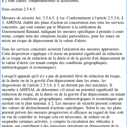
§ 2 sont claires, compréhensibles et accessibles.
Sous-section 2.5.6.5.
Mesures de sécurité Art. 2.5.6.5. § 1er. Conformément à l'article 2.5.3.6, §
3, AMINAL établit des plans d'action en concertation avec tous les services
concernés, qui sont soumis par le Ministre à la ratification du
Gouvernement flamand, indiquant les mesures spécifiques à prendre à court
terme, compte tenu des situations locales particulières, pour les zones où
existe un risque de dépassement de la valeur d'alerte.
Tous les services concernés assurent l'exécution des mesures approuvées.
Cette disposition s'applique s'il existe un potentiel significatif de réduction
de ce risque ou de réduction de la durée et de la gravité d'un dépassement de
la valeur d'alerte (en tenant compte des conditions géographiques,
météorologiques et économiques).
Lorsqu'il apparaît qu'il n'y a pas de potentiel élevé de réduction du risque,
de la durée ou de la gravité d'un dépassement dans les zones, les
dispositions de l'article 2.5.3.6, § 3, ne doivent pas être exécutées. Il
incombe à AMINAL de déterminer s'il existe un potentiel significatif de
réduction du risque, de la durée ou de la gravité d'un dépassement, en tenant
compte des conditions géographiques, météorologiques et économiques qui
existent sur le plan national. § 2. Les mesures de sécurité peuvent contenir
des valeurs de déclenchement d'actions spécifiques. Selon le cas, les plans
peuvent prévoir des mesures progressives et efficaces au regard de leur coût
en vue de contrôler et, lorsque cela est nécessaire, de réduire ou de
suspendre certaines activités, y compris la circulation des véhicules à
moteur, qui contribuent à des émissions entraînant un dépassement de la