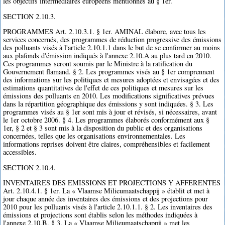
les objectifs intermédiaires européens mentionnés au § 1er.
SECTION 2.10.3.
PROGRAMMES Art. 2.10.3.1. § 1er. AMINAL élabore, avec tous les
services concernés, des programmes de réduction progressive des émissions
des polluants visés à l'article 2.10.1.1 dans le but de se conformer au moins
aux plafonds d'émission indiqués à l'annexe 2.10.A au plus tard en 2010.
Ces programmes seront soumis par le Ministre à la ratification du
Gouvernement flamand. § 2. Les programmes visés au § 1er comprennent
des informations sur les politiques et mesures adoptées et envisagées et des
estimations quantitatives de l'effet de ces politiques et mesures sur les
émissions des polluants en 2010. Les modifications significatives prévues
dans la répartition géographique des émissions y sont indiquées. § 3. Les
programmes visés au § 1er sont mis à jour et révisés, si nécessaires, avant
le 1er octobre 2006. § 4. Les programmes élaborés conformément aux §
1er, § 2 et § 3 sont mis à la disposition du public et des organisations
concernées, telles que les organisations environnementales. Les
informations reprises doivent être claires, compréhensibles et facilement
accessibles.
SECTION 2.10.4.
INVENTAIRES DES EMISSIONS ET PROJECTIONS Y AFFERENTES
Art. 2.10.4.1. § 1er. La « Vlaamse Milieumaatschappij » établit et met à
jour chaque année des inventaires des émissions et des projections pour
2010 pour les polluants visés à l'article 2.10.1.1. § 2. Les inventaires des
émissions et projections sont établis selon les méthodes indiquées à
l'annexe 2.10.B. § 3. La « Vlaamse Milieumaatschappij » met les