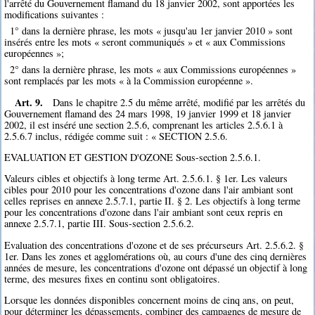
l'arrêté du Gouvernement flamand du 18 janvier 2002, sont apportées les
modifications suivantes :
1° dans la dernière phrase, les mots « jusqu'au 1er janvier 2010 » sont
insérés entre les mots « seront communiqués » et « aux Commissions
européennes »;
2° dans la dernière phrase, les mots « aux Commissions européennes »
sont remplacés par les mots « à la Commission européenne ».
Art. 9.
Dans le chapitre 2.5 du même arrêté, modifié par les arrêtés du
Gouvernement flamand des 24 mars 1998, 19 janvier 1999 et 18 janvier
2002, il est inséré une section 2.5.6, comprenant les articles 2.5.6.1 à
2.5.6.7 inclus, rédigée comme suit : « SECTION 2.5.6.
EVALUATION ET GESTION D'OZONE Sous-section 2.5.6.1.
Valeurs cibles et objectifs à long terme Art. 2.5.6.1. § 1er. Les valeurs
cibles pour 2010 pour les concentrations d'ozone dans l'air ambiant sont
celles reprises en annexe 2.5.7.1, partie II. § 2. Les objectifs à long terme
pour les concentrations d'ozone dans l'air ambiant sont ceux repris en
annexe 2.5.7.1, partie III. Sous-section 2.5.6.2.
Evaluation des concentrations d'ozone et de ses précurseurs Art. 2.5.6.2. §
1er. Dans les zones et agglomérations où, au cours d'une des cinq dernières
années de mesure, les concentrations d'ozone ont dépassé un objectif à long
terme, des mesures fixes en continu sont obligatoires.
Lorsque les données disponibles concernent moins de cinq ans, on peut,
pour déterminer les dépassements, combiner des campagnes de mesure de