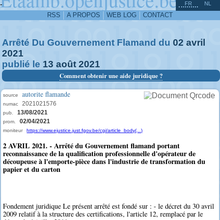
^
-
FR
NL
RSS
A PROPOS
WEB LOG
CONTACT
Arrêté Du Gouvernement Flamand du
02
avril
2021
publié le
13
août
2021
Comment obtenir une aide juridique ?
autorite flamande
source
2021021576
numac
13/08/2021
pub.
02/04/2021
prom.
moniteur
https://www.ejustice.just.fgov.be/cgi/article_body(...)
2 AVRIL 2021. - Arrêté du Gouvernement flamand portant
reconnaissance de la qualification professionnelle d'opérateur de
découpeuse à l'emporte-pièce dans l'industrie de transformation du
papier et du carton
Fondement juridique Le présent arrêté est fondé sur : - le décret du 30 avril
2009 relatif à la structure des certifications, l'article 12, remplacé par le