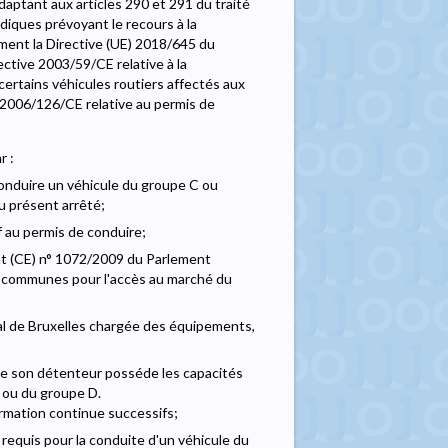
aptant aux articles 290 et 291 du traité
diques prévoyant le recours à la
ment la Directive (UE) 2018/645 du
ective 2003/59/CE relative à la
 certains véhicules routiers affectés aux
 2006/126/CE relative au permis de
r :
 conduire un véhicule du groupe C ou
u présent arrêté;
if au permis de conduire;
ent (CE) n° 1072/2009 du Parlement
s communes pour l'accès au marché du
onal de Bruxelles chargée des équipements,
que son détenteur posséde les capacités
 ou du groupe D.
formation continue successifs;
e requis pour la conduite d'un véhicule du