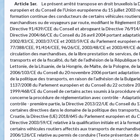
Article 1er.
Le présent arrêté transpose en droit bruxellois l
européen et du Conseil de l'Union européenne du 15 juillet 2003 relati
formation continue des conducteurs de certains véhicules routiers
marchandises ou de voyageurs par route, modifiant le Règlement (C
Directive 91/439/CEE du Conseil et abrogeant la Directive 76/914/
Directive 2004/66/CE du Conseil du 26 avril 2004 portant adaptat
2002/83/CE, 2003/37/CE et 2003/59/CE du Parlement européen et 
77/388/CEE, 91/414/CEE, 96/26/CE, 2003/48/CE et 2003/49/CE du C
circulation des marchandises, de la libre prestation de services, de l
transports et de la fiscalité, du fait de l'adhésion de la République 
Lettonie, de la Lituanie, de la Hongrie, de Malte, de la Pologne, de la
2006/103/CE du Conseil du 20 novembre 2006 portant adaptation d
de la politique des transports, en raison de l'adhésion de la Bulgar
1137/2008 du Parlement européen et du Conseil du 22 octobre 200
1999/468/CE du Conseil de certains actes soumis à la procédure visée
concerne la procédure de réglementation avec contrôle - Adaptati
contrôle - première partie, la Directive 2013/22/UE du Conseil du 
certaines directives dans le domaine de la politique des transports,
Croatie, la Directive (UE) 2018/645 du Parlement européen et du Co
Directive 2003/59/CE relative à la qualification initiale et à la fo
certains véhicules routiers affectés aux transports de marchandise
2006/126/CE relative au permis de conduire (Texte présentant de l'