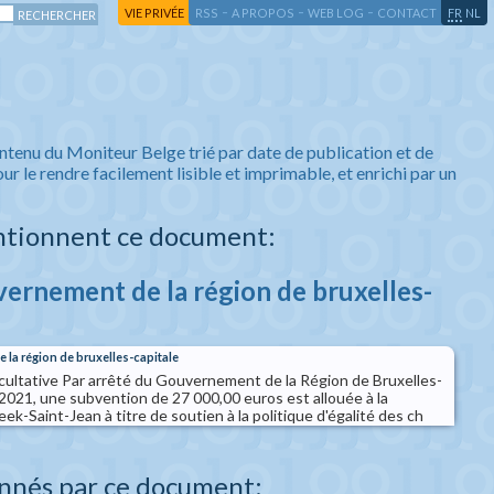
-
-
-
-
VIE PRIVÉE
RSS
A PROPOS
WEB LOG
CONTACT
FR
NL
ntenu du Moniteur Belge trié par date de publication et de
ur le rendre facilement lisible et imprimable, et enrichi par un
ntionnent ce document:
vernement de la région de bruxelles-
 la région de bruxelles-capitale
cultative Par arrêté du Gouvernement de la Région de Bruxelles-
t 2021, une subvention de 27 000,00 euros est allouée à la
-Saint-Jean à titre de soutien à la politique d'égalité des ch
nnés par ce document: