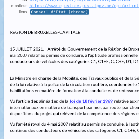
moniteur
https://www.ejustice.just.fgov.be/cgi/articl
liens
Conseil d'État (chrono)
REGION DE BRUXELLES-CAPITALE
15 JUILLET 2021. - Arrêté du Gouvernement de la Région de Bruxell
mai 2007 relatif au permis de conduire, à l'aptitude professionnelle
conducteurs de véhicules des catégories C1, C1+E, C, C+E, D1, D
La Ministre en charge de la Mobilité, des Travaux publics et de la Sé
de la loi relative à la police de la circulation routière, coordonnée 
habilitations en matière de formation à la conduite et de redevance
Vu l'article 1er, alinéa 1er, de la
loi du 18 février 1969
relative aux 
internationaux en matière de transport par mer, par route, par chemi
dispositions du projet qui relèvent de la compétence des régions e
Vu l'arrêté royal du 4 mai 2007 relatif au permis de conduire, à l'apt
continue des conducteurs de véhicules des catégories C1, C1+E, C