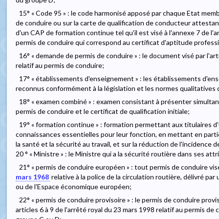
15° « Code 95 » : le code harmonisé apposé par chaque Etat memb
de conduire ou sur la carte de qualification de conducteur attestant
d'un CAP de formation continue tel qu'il est visé à l'annexe 7 de l'a
permis de conduire qui correspond au certificat d'aptitude profess
16° « demande de permis de conduire » : le document visé par l'art
relatif au permis de conduire;
17° « établissements d'enseignement » : les établissements d'en
reconnus conformément à la législation et les normes qualitative
18° « examen combiné » : examen consistant à présenter simultan
permis de conduire et le certificat de qualification initiale;
19° « formation continue » : formation permettant aux titulaires d
connaissances essentielles pour leur fonction, en mettant en particu
la santé et la sécurité au travail, et sur la réduction de l'incidence
20 ° « Ministre » : le Ministre qui a la sécurité routière dans ses attr
21° « permis de conduire européen » : tout permis de conduire visé p
mars 1968
relative à la police de la circulation routière, délivré 
ou de l'Espace économique européen;
22° « permis de conduire provisoire » : le permis de conduire provis
articles 6 à 9 de l'arrêté royal du 23 mars 1998 relatif au permis de