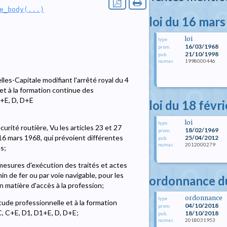
e_body(...)
loi du 16 mar
loi
type
16/03/1968
prom.
21/10/1998
pub.
1998000446
numac
es-Capitale modifiant l'arrêté royal du 4
 et à la formation continue des
1+E, D, D+E
loi du 18 févr
loi
type
curité routière, Vu les articles 23 et 27
18/02/1969
prom.
le 16 mars 1968, qui prévoient différentes
25/04/2012
pub.
2012000279
numac
s;
mesures d'exécution des traités et actes
n de fer ou par voie navigable, pour les
ordonnance d
n matière d'accès à la profession;
ordonnance
type
itude professionnelle et à la formation
04/10/2018
prom.
, C+E, D1, D1+E, D, D+E;
18/10/2018
pub.
2018031953
numac