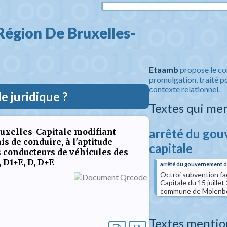
égion De Bruxelles-
Etaamb
propose le co
promulgation, traité po
contexte relationnel.
 juridique ?
Textes qui me
arrêté du gou
uxelles-Capitale modifiant
is de conduire, à l'aptitude
capitale
s conducteurs de véhicules des
, D1+E, D, D+E
arrêté du gouvernement de
Octroi subvention fa
Capitale du 15 juille
commune de Molenbeek
Textes mentio