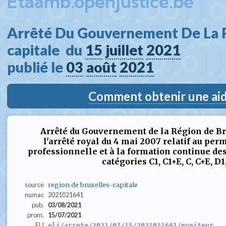
Etaamb.openjustice.be
Arrêté Du Gouvernement De La R
capitale  du 
15
juillet
2021
publié le 
03
août
2021
Comment obtenir une aide
Arrêté du Gouvernement de la Région de Br
l'arrêté royal du 4 mai 2007 relatif au perm
professionnelle et à la formation continue de
catégories C1, C1+E, C, C+E, D1
source
region de bruxelles-capitale
numac
2021021641
pub.
03/08/2021
prom.
15/07/2021
ELI
eli/arrete/2021/07/15/2021021641/moniteur