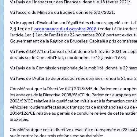
Vu l'avis de l'Inspecteur des Finances, donné le 18 février 2021;
Vu l'accord du Ministre du Budget, donné le 5/07/2021;
Vu le rapport d'évaluation sur l'égalité des chances, appelé « test d'é
2, § 1er, de l'
ordonnance du 4 octobre 2018
tendant à l'introduct
l'article 1er, § 1er, de l'arrêté du 22 novembre 2018 portant exécu
Gouvernement de la Région de Bruxelles-Capitale a pris connaiss
Vu l'avis 68.647/4 du Conseil d'Etat donné le 8 février 2021 en applicat
des lois sur le Conseil d'Etat, coordonnées le 12 janvier 1973;
Vu l'avis de la Commission régionale de la mobilité, donné le 29 mar
Vu l'avis de l'Autorité de protection des données, rendu le 21 mai 
Considérant que la Directive (UE) 2018/645 du Parlement européen 
les annexes de la Directive 2008/68/CE du Parlement européen et d
2003/59/CE relative à la qualification initiale et à la formation co
véhicules routiers affectés aux transports de marchandises ou de v
2006/126/CE relative au permis de conduire relève de cette matière
bruxellois;
Considérant que cette directive devait être transposée au 23 mai 
sur le territoire des trois régions est souhaitable;