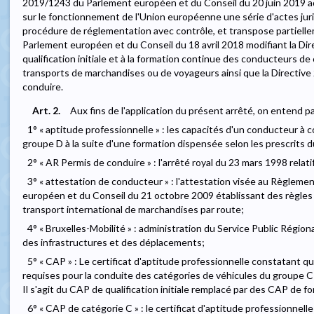
2019/1243 du Parlement européen et du Conseil du 20 juin 2019 ad
sur le fonctionnement de l'Union européenne une série d'actes juri
procédure de réglementation avec contrôle, et transpose partielle
Parlement européen et du Conseil du 18 avril 2018 modifiant la Dir
qualification initiale et à la formation continue des conducteurs de
transports de marchandises ou de voyageurs ainsi que la Directive
conduire.
Art. 2.
Aux fins de l'application du présent arrêté, on entend pa
1° « aptitude professionnelle » : les capacités d'un conducteur à
groupe D à la suite d'une formation dispensée selon les prescrits d
2° « AR Permis de conduire » : l'arrêté royal du 23 mars 1998 relat
3° « attestation de conducteur » : l'attestation visée au Règlem
européen et du Conseil du 21 octobre 2009 établissant des règle
transport international de marchandises par route;
4° « Bruxelles-Mobilité » : administration du Service Public Régi
des infrastructures et des déplacements;
5° « CAP » : Le certificat d'aptitude professionnelle constatant 
requises pour la conduite des catégories de véhicules du groupe C
Il s'agit du CAP de qualification initiale remplacé par des CAP de 
6° « CAP de catégorie C » : le certificat d'aptitude professionnell