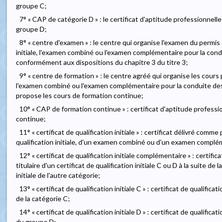
groupe C;
7° « CAP de catégorie D » : le certificat d'aptitude professionnell
groupe D;
8° « centre d'examen » : le centre qui organise l'examen du permis 
initiale, l'examen combiné ou l'examen complémentaire pour la con
conformément aux dispositions du chapitre 3 du titre 3;
9° « centre de formation » : le centre agréé qui organise les cours p
l'examen combiné ou l'examen complémentaire pour la conduite des
propose les cours de formation continue;
10° « CAP de formation continue » : certificat d'aptitude professio
continue;
11° « certificat de qualification initiale » : certificat délivré com
qualification initiale, d'un examen combiné ou d'un examen complé
12° « certificat de qualification initiale complémentaire » : certific
titulaire d'un certificat de qualification initiale C ou D à la suite de
initiale de l'autre catégorie;
13° « certificat de qualification initiale C » : certificat de qualifica
de la catégorie C;
14° « certificat de qualification initiale D » : certificat de qualifica
du groupe D;