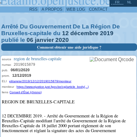
^
-
FR
NL
RSS
A PROPOS
WEB LOG
CONTACT
Arrêté Du Gouvernement De La Région De
Bruxelles-capitale du
12
décembre
2019
publié le
06
janvier
2020
Comment obtenir une aide juridique ?
region de bruxelles-capitale
source
2019015879
numac
06/01/2020
pub.
12/12/2019
prom.
ELI
eli/arrete/2019/12/12/2019015879/moniteur
moniteur
https://www.ejustice.just.fgov.be/cgi/article_body(...)
liens
Conseil d'État (chrono)
REGION DE BRUXELLES-CAPITALE
12 DECEMBRE 2019. - Arrêté du Gouvernement de la Région de
Bruxelles-Capitale modifiant l'arrêté du Gouvernement de la Région de
Bruxelles-Capitale du 18 juillet 2000 portant règlement de son
fonctionnement et réglant la signature des actes du Gouvernement