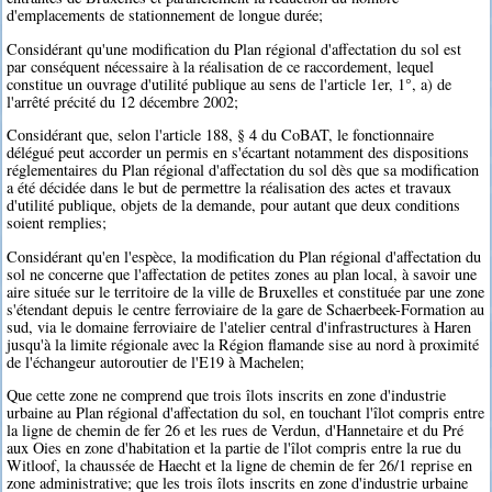
d'emplacements de stationnement de longue durée;
Considérant qu'une modification du Plan régional d'affectation du sol est
par conséquent nécessaire à la réalisation de ce raccordement, lequel
constitue un ouvrage d'utilité publique au sens de l'article 1er, 1°, a) de
l'arrêté précité du 12 décembre 2002;
Considérant que, selon l'article 188, § 4 du CoBAT, le fonctionnaire
délégué peut accorder un permis en s'écartant notamment des dispositions
réglementaires du Plan régional d'affectation du sol dès que sa modification
a été décidée dans le but de permettre la réalisation des actes et travaux
d'utilité publique, objets de la demande, pour autant que deux conditions
soient remplies;
Considérant qu'en l'espèce, la modification du Plan régional d'affectation du
sol ne concerne que l'affectation de petites zones au plan local, à savoir une
aire située sur le territoire de la ville de Bruxelles et constituée par une zone
s'étendant depuis le centre ferroviaire de la gare de Schaerbeek-Formation au
sud, via le domaine ferroviaire de l'atelier central d'infrastructures à Haren
jusqu'à la limite régionale avec la Région flamande sise au nord à proximité
de l'échangeur autoroutier de l'E19 à Machelen;
Que cette zone ne comprend que trois îlots inscrits en zone d'industrie
urbaine au Plan régional d'affectation du sol, en touchant l'îlot compris entre
la ligne de chemin de fer 26 et les rues de Verdun, d'Hannetaire et du Pré
aux Oies en zone d'habitation et la partie de l'îlot compris entre la rue du
Witloof, la chaussée de Haecht et la ligne de chemin de fer 26/1 reprise en
zone administrative; que les trois îlots inscrits en zone d'industrie urbaine