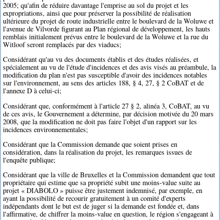
2005; qu'afin de réduire davantage l'emprise au sol du projet et les
expropriations, ainsi que pour préserver la possibilité de réalisation
ultérieure du projet de route industrielle entre le boulevard de la Woluwe et
l'avenue de Vilvorde figurant au Plan régional de développement, les hauts
remblais initialement prévus entre le boulevard de la Woluwe et la rue du
Witloof seront remplacés par des viaducs;
Considérant qu'au vu des documents établis et des études réalisées, et
spécialement au vu de l'étude d'incidences et des avis visés au préambule, la
modification du plan n'est pas susceptible d'avoir des incidences notables
sur l'environnement, au sens des articles 188, § 4, 27, § 2 CoBAT et de
l'annexe D à celui-ci;
Considérant que, conformément à l'article 27 § 2, alinéa 3, CoBAT, au vu
de ces avis, le Gouvernement a détermine, par décision motivée du 20 mars
2008, que la modification ne doit pas faire l'objet d'un rapport sur les
incidences environnementales;
Considérant que la Commission demande que soient prises en
considération, dans la réalisation du projet, les remarques issues de
l'enquête publique;
Considérant que la ville de Bruxelles et la Commission demandent que tout
propriétaire qui estime que sa propriété subit une moins-value suite au
projet « DIABOLO » puisse être justement indemnisé, par exemple, en
ayant la possibilité de recourir gratuitement à un comité d'experts
indépendants dont le but est de juger si la demande est fondée et, dans
l'affirmative, de chiffrer la moins-value en question, le région s'engageant à