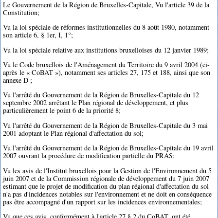
Le Gouvernement de la Région de Bruxelles-Capitale, Vu l'article 39 de la
Constitution;
Vu la loi spéciale de réformes institutionnelles du 8 août 1980, notamment
son article 6, § 1er, I, 1°;
Vu la loi spéciale relative aux institutions bruxelloises du 12 janvier 1989;
Vu le Code bruxellois de l'Aménagement du Territoire du 9 avril 2004 (ci-
après le « CoBAT »), notamment ses articles 27, 175 et 188, ainsi que son
annexe D ;
Vu l'arrêté du Gouvernement de la Région de Bruxelles-Capitale du 12
septembre 2002 arrêtant le Plan régional de développement, et plus
particulièrement le point 6 de la priorité 8;
Vu l'arrêté du Gouvernement de la Région de Bruxelles-Capitale du 3 mai
2001 adoptant le Plan régional d'affectation du sol;
Vu l'arrêté du Gouvernement de la Région de Bruxelles-Capitale du 19 avril
2007 ouvrant la procédure de modification partielle du PRAS;
Vu les avis de l'Institut bruxellois pour la Gestion de l'Environnement du 5
juin 2007 et de la Commission régionale de développement du 7 juin 2007
estimant que le projet de modification du plan régional d'affectation du sol
n'a pas d'incidences notables sur l'environnement et ne doit en conséquence
pas être accompagné d'un rapport sur les incidences environnementales;
Vu que ces avis, conformément à l'article 27 § 2 du CoBAT, ont été