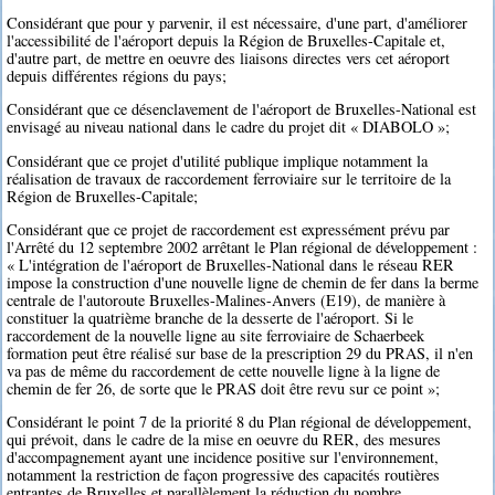
Considérant que pour y parvenir, il est nécessaire, d'une part, d'améliorer
l'accessibilité de l'aéroport depuis la Région de Bruxelles-Capitale et,
d'autre part, de mettre en oeuvre des liaisons directes vers cet aéroport
depuis différentes régions du pays;
Considérant que ce désenclavement de l'aéroport de Bruxelles-National est
envisagé au niveau national dans le cadre du projet dit « DIABOLO »;
Considérant que ce projet d'utilité publique implique notamment la
réalisation de travaux de raccordement ferroviaire sur le territoire de la
Région de Bruxelles-Capitale;
Considérant que ce projet de raccordement est expressément prévu par
l'Arrêté du 12 septembre 2002 arrêtant le Plan régional de développement :
« L'intégration de l'aéroport de Bruxelles-National dans le réseau RER
impose la construction d'une nouvelle ligne de chemin de fer dans la berme
centrale de l'autoroute Bruxelles-Malines-Anvers (E19), de manière à
constituer la quatrième branche de la desserte de l'aéroport. Si le
raccordement de la nouvelle ligne au site ferroviaire de Schaerbeek
formation peut être réalisé sur base de la prescription 29 du PRAS, il n'en
va pas de même du raccordement de cette nouvelle ligne à la ligne de
chemin de fer 26, de sorte que le PRAS doit être revu sur ce point »;
Considérant le point 7 de la priorité 8 du Plan régional de développement,
qui prévoit, dans le cadre de la mise en oeuvre du RER, des mesures
d'accompagnement ayant une incidence positive sur l'environnement,
notamment la restriction de façon progressive des capacités routières
entrantes de Bruxelles et parallèlement la réduction du nombre