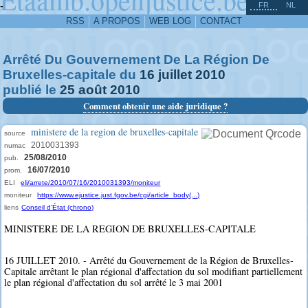
^
-
FR
NL
RSS
A PROPOS
WEB LOG
CONTACT
Arrêté Du Gouvernement De La Région De
Bruxelles-capitale du
16
juillet
2010
publié le
25
août
2010
Comment obtenir une aide juridique ?
ministere de la region de bruxelles-capitale
source
2010031393
numac
25/08/2010
pub.
16/07/2010
prom.
ELI
eli/arrete/2010/07/16/2010031393/moniteur
moniteur
https://www.ejustice.just.fgov.be/cgi/article_body(...)
liens
Conseil d'État (chrono)
MINISTERE DE LA REGION DE BRUXELLES-CAPITALE
16 JUILLET 2010. - Arrêté du Gouvernement de la Région de Bruxelles-
Capitale arrêtant le plan régional d'affectation du sol modifiant partiellement
le plan régional d'affectation du sol arrêté le 3 mai 2001