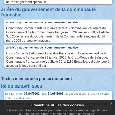
de l'enseignement spécialisé
arrêté du gouvernement de la communauté
francaise
arrêté du gouvernement de la communauté francaise
Commission communautaire inter-caractère. - Nomination Par arrêté du
Gouvernement de la Communauté française du 29 janvier 2010, à l'article
3, § 2, de l'arrêté du Gouvernement de la Communauté française du 14
mars 2008 portant nomination d
arrêté du gouvernement de la communauté francaise
Croix-Rouge de Belgique. - Libéralité Par arrêté du Gouvernement de la
Communauté française, du 29 janvier 2010, la Croix-Rouge de Belgique,
Communauté française, rue de Stalle 96, à 1180 Bruxelles, est autorisée à
accepter le legs consenti par
Textes mentionnés par ce document:
loi du 02 avril 2003
loi
service
02/04/2003
14/05/2003
2003000376
type
prom.
pub.
numac
source
public federal interieur
x
Loi modifiant certains aspects de la législation relative à l'organisation et
Etaamb.be utilise des cookies
au fonctionnement de la section de législation du Conseil d'Etat
Etaamb.be utilise les cookies pour retenir votre préférence linguistique et
pour mieux comprendre comment etaamb.be est utilisé.