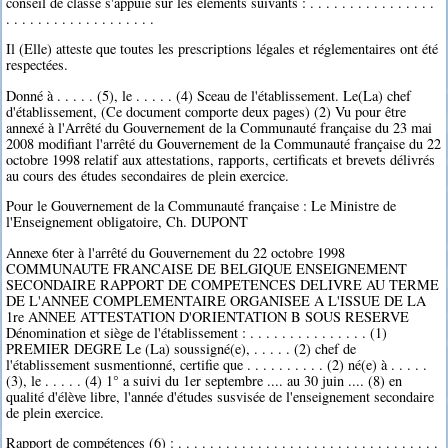
conseil de classe s'appuie sur les éléments suivants : . . . . . . . . . . . . . . . .
. . . . . . . . . . . . . . . . . . .
Il (Elle) atteste que toutes les prescriptions légales et réglementaires ont été
respectées.
Donné à . . . . . (5), le . . . . . (4) Sceau de l'établissement. Le(La) chef
d'établissement, (Ce document comporte deux pages) (2) Vu pour être
annexé à l'Arrêté du Gouvernement de la Communauté française du 23 mai
2008 modifiant l'arrêté du Gouvernement de la Communauté française du 22
octobre 1998 relatif aux attestations, rapports, certificats et brevets délivrés
au cours des études secondaires de plein exercice.
Pour le Gouvernement de la Communauté française : Le Ministre de
l'Enseignement obligatoire, Ch. DUPONT
Annexe 6ter à l'arrêté du Gouvernement du 22 octobre 1998
COMMUNAUTE FRANCAISE DE BELGIQUE ENSEIGNEMENT
SECONDAIRE RAPPORT DE COMPETENCES DELIVRE AU TERME
DE L'ANNEE COMPLEMENTAIRE ORGANISEE A L'ISSUE DE LA
1re ANNEE ATTESTATION D'ORIENTATION B SOUS RESERVE
Dénomination et siège de l'établissement : . . . . . . . . . . . . . . . (1)
PREMIER DEGRE Le (La) soussigné(e), . . . . . (2) chef de
l'établissement susmentionné, certifie que . . . . . . . . . . (2) né(e) à . . . . .
(3), le . . . . . (4) 1° a suivi du 1er septembre .... au 30 juin .... (8) en
qualité d'élève libre, l'année d'études susvisée de l'enseignement secondaire
de plein exercice.
Rapport de compétences (6) : . . . . . . . . . . . . . . . . . . . . . . . . . . . . . . . . .