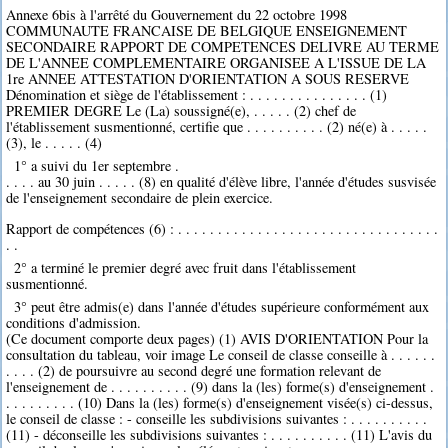
Annexe 6bis à l'arrêté du Gouvernement du 22 octobre 1998
COMMUNAUTE FRANCAISE DE BELGIQUE ENSEIGNEMENT
SECONDAIRE RAPPORT DE COMPETENCES DELIVRE AU TERME
DE L'ANNEE COMPLEMENTAIRE ORGANISEE A L'ISSUE DE LA
1re ANNEE ATTESTATION D'ORIENTATION A SOUS RESERVE
Dénomination et siège de l'établissement : . . . . . . . . . . . . . . . (1)
PREMIER DEGRE Le (La) soussigné(e), . . . . . (2) chef de
l'établissement susmentionné, certifie que . . . . . . . . . . (2) né(e) à . . . . .
(3), le . . . . . (4)
1° a suivi du 1er septembre .
. . . . au 30 juin . . . . . (8) en qualité d'élève libre, l'année d'études susvisée
de l'enseignement secondaire de plein exercice.
Rapport de compétences (6) : . . . . . . . . . . . . . . . . . . . . . . . . . . . . . . . . .
. .
2° a terminé le premier degré avec fruit dans l'établissement
susmentionné.
3° peut être admis(e) dans l'année d'études supérieure conformément aux
conditions d'admission.
(Ce document comporte deux pages) (1) AVIS D'ORIENTATION Pour la
consultation du tableau, voir image Le conseil de classe conseille à . . . . . .
. . . . (2) de poursuivre au second degré une formation relevant de
l'enseignement de . . . . . . . . . . (9) dans la (les) forme(s) d'enseignement .
. . . . . . . . . (10) Dans la (les) forme(s) d'enseignement visée(s) ci-dessus,
le conseil de classe : - conseille les subdivisions suivantes : . . . . . . . . . .
(11) - déconseille les subdivisions suivantes : . . . . . . . . . . (11) L'avis du