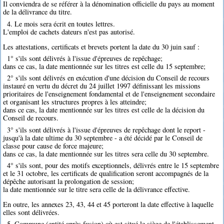
Il conviendra de se référer à la dénomination officielle du pays au moment
de la délivrance du titre.
4. Le mois sera écrit en toutes lettres.
L'emploi de cachets dateurs n'est pas autorisé.
Les attestations, certificats et brevets portent la date du 30 juin sauf :
1° s'ils sont délivrés à l'issue d'épreuves de repêchage;
dans ce cas, la date mentionnée sur les titres est celle du 15 septembre;
2° s'ils sont délivrés en exécution d'une décision du Conseil de recours
instauré en vertu du décret du 24 juillet 1997 définissant les missions
prioritaires de l'enseignement fondamental et de l'enseignement secondaire
et organisant les structures propres à les atteindre;
dans ce cas, la date mentionnée sur les titres est celle de la décision du
Conseil de recours.
3° s'ils sont délivrés à l'issue d'épreuves de repêchage dont le report -
jusqu'à la date ultime du 30 septembre - a été décidé par le Conseil de
classe pour cause de force majeure;
dans ce cas, la date mentionnée sur les titres sera celle du 30 septembre.
4° s'ils sont, pour des motifs exceptionnels, délivrés entre le 15 septembre
et le 31 octobre, les certificats de qualification seront accompagnés de la
dépêche autorisant la prolongation de session;
la date mentionnée sur le titre sera celle de la délivrance effective.
En outre, les annexes 23, 43, 44 et 45 porteront la date effective à laquelle
elles sont délivrées.
5. Commune (entité après fusion) où est situé le siège de l'établissement.