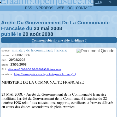
^
-
FR
NL
RSS
A PROPOS
WEB LOG
CONTACT
Arrêté Du Gouvernement De La Communauté
Francaise du
23
mai
2008
publié le
29
août
2008
Comment obtenir une aide juridique ?
ministere de la communaute francaise
source
2008029386
numac
29/08/2008
pub.
23/05/2008
prom.
ELI
eli/arrete/2008/05/23/2008029386/moniteur
moniteur
https://www.ejustice.just.fgov.be/cgi/article_body(...)
MINISTERE DE LA COMMUNAUTE FRANÇAISE
23 MAI 2008. - Arrêté du Gouvernement de la Communauté française
modifiant l'arrêté du Gouvernement de la Communauté française du 22
octobre 1998 relatif aux attestations, rapports, certificats et brevets délivrés
au cours des études secondaires de plein exercice