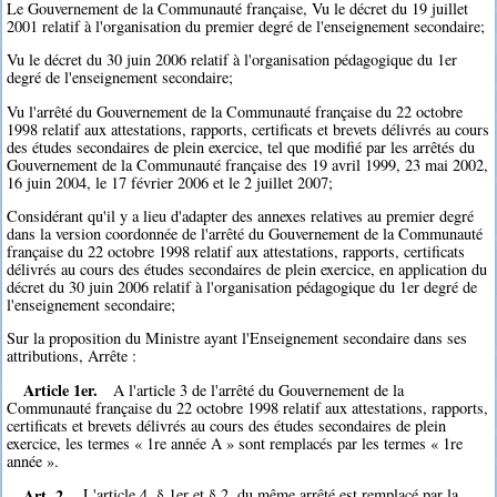
Le Gouvernement de la Communauté française, Vu le décret du 19 juillet
2001 relatif à l'organisation du premier degré de l'enseignement secondaire;
Vu le décret du 30 juin 2006 relatif à l'organisation pédagogique du 1er
degré de l'enseignement secondaire;
Vu l'arrêté du Gouvernement de la Communauté française du 22 octobre
1998 relatif aux attestations, rapports, certificats et brevets délivrés au cours
des études secondaires de plein exercice, tel que modifié par les arrêtés du
Gouvernement de la Communauté française des 19 avril 1999, 23 mai 2002,
16 juin 2004, le 17 février 2006 et le 2 juillet 2007;
Considérant qu'il y a lieu d'adapter des annexes relatives au premier degré
dans la version coordonnée de l'arrêté du Gouvernement de la Communauté
française du 22 octobre 1998 relatif aux attestations, rapports, certificats
délivrés au cours des études secondaires de plein exercice, en application du
décret du 30 juin 2006 relatif à l'organisation pédagogique du 1er degré de
l'enseignement secondaire;
Sur la proposition du Ministre ayant l'Enseignement secondaire dans ses
attributions, Arrête :
Article 1er.
A l'article 3 de l'arrêté du Gouvernement de la
Communauté française du 22 octobre 1998 relatif aux attestations, rapports,
certificats et brevets délivrés au cours des études secondaires de plein
exercice, les termes « 1re année A » sont remplacés par les termes « 1re
année ».
Art. 2.
L'article 4, § 1er et § 2, du même arrêté est remplacé par la