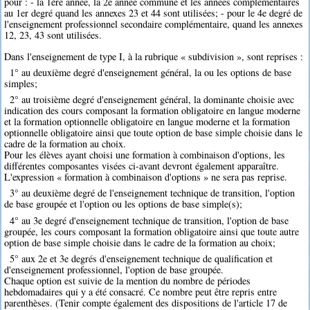
pour : - la 1ère année, la 2e année commune et les années complémentaires
au 1er degré quand les annexes 23 et 44 sont utilisées; - pour le 4e degré de
l'enseignement professionnel secondaire complémentaire, quand les annexes
12, 23, 43 sont utilisées.
Dans l'enseignement de type I, à la rubrique « subdivision », sont reprises :
1° au deuxième degré d'enseignement général, la ou les options de base
simples;
2° au troisième degré d'enseignement général, la dominante choisie avec
indication des cours composant la formation obligatoire en langue moderne
et la formation optionnelle obligatoire en langue moderne et la formation
optionnelle obligatoire ainsi que toute option de base simple choisie dans le
cadre de la formation au choix.
Pour les élèves ayant choisi une formation à combinaison d'options, les
différentes composantes visées ci-avant devront également apparaître.
L'expression « formation à combinaison d'options » ne sera pas reprise.
3° au deuxième degré de l'enseignement technique de transition, l'option
de base groupée et l'option ou les options de base simple(s);
4° au 3e degré d'enseignement technique de transition, l'option de base
groupée, les cours composant la formation obligatoire ainsi que toute autre
option de base simple choisie dans le cadre de la formation au choix;
5° aux 2e et 3e degrés d'enseignement technique de qualification et
d'enseignement professionnel, l'option de base groupée.
Chaque option est suivie de la mention du nombre de périodes
hebdomadaires qui y a été consacré. Ce nombre peut être repris entre
parenthèses. (Tenir compte également des dispositions de l'article 17 de