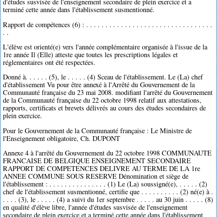
d'études susvisée de l'enseignement secondaire de plein exercice et a
terminé cette année dans l'établissement susmentionné.
Rapport de compétences (6) : . . . . . . . . . . . . . . . . . . . . . . . . . . . . . . . . .
. .
L'élève est orienté(e) vers l'année complémentaire organisée à l'issue de la
1re année Il (Elle) atteste que toutes les prescriptions légales et
réglementaires ont été respectées.
Donné à. . . . . . (5), le . . . . . (4) Sceau de l'établissement. Le (La) chef
d'établissement Vu pour être annexé à l'Arrêté du Gouvernement de la
Communauté française du 23 mai 2008. modifiant l'arrêté du Gouvernement
de la Communauté française du 22 octobre 1998 relatif aux attestations,
rapports, certificats et brevets délivrés au cours des études secondaires de
plein exercice.
Pour le Gouvernement de la Communauté française : Le Ministre de
l'Enseignement obligatoire, Ch. DUPONT
Annexe 4 à l'arrêté du Gouvernement du 22 octobre 1998 COMMUNAUTE
FRANCAISE DE BELGIQUE ENSEIGNEMENT SECONDAIRE
RAPPORT DE COMPETENCES DELIVRE AU TERME DE LA 1re
ANNEE COMMUNE SOUS RESERVE Dénomination et siège de
l'établissement : . . . . . . . . . . . . . . . (1) Le (La) soussigné(e), . . . . . (2)
chef de l'établissement susmentionné, certifie que . . . . . . . . . . (2) né(e) à .
. . . . (3), le . . . . . (4) a suivi du 1er septembre . . . . . au 30 juin . . . . . (8)
en qualité d'élève libre, l'année d'études susvisée de l'enseignement
secondaire de plein exercice et a terminé cette année dans l'établissement