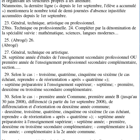
et organisant les structures propres à les atteindre.
Néanmoins, la dernière ligne (« depuis le 1er septembre, l'élève a accumulé
») mentionnera le nombre total de demi-journées d'absence injustifiée
accumulées depuis le 1er septembre.
23. Général, technique, artistique ou professionnel.
23bis. Technique ou professionnelle. 24. Compléter par la dénomination de
la spécialité suivie : mathématique, sciences, langues modernes...
25. (Abrogé) 26.
(Abrogé)
27. Général, technique ou artistique.
28. septième année d'études de l'enseignement secondaire professionnel OU
première année de l'enseignement professionnel secondaire complémentaire,
section.....
29. Selon le cas : - troisième, quatrième, cinquième ou sixième (le cas
échéant, reprendre « de réorientation » après « quatrième »);
- septième préparatoire à l'enseignement supérieur; - septième; - première,
deuxième ou troisième secondaire complémentaire.
30. Selon le cas : - première année Commune, première année B (jusqu'au
30 juin 2008), différencié (à partir du 1er septembre 2008), de
différenciation et d'orientation ou deuxième année commune;
- deuxième, troisième, quatrième, cinquième ou sixième (le cas échéant,
reprendre « de réorientation » après « quatrième »); - septième année
préparatoire à l'enseignement supérieur; - septième année; - première,
deuxième ou troisième secondaire complémentaire; - complémentaire à la
1re année; - complémentaire à la 2e année commune.