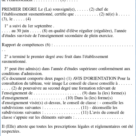
PREMIER DEGRE Le (La) soussigné(e), . . . . . (2) chef de
l'établissement susmentionné, certifie que . . . . . . . . . . (2) né(e) à . . . . .
(3), le . . . . . (4)
1° a suivi du 1er septembre .
. . . . au 30 juin . . . . . (8) en qualité d'élève régulier (régulière), l'année
d'études susvisée de l'enseignement secondaire de plein exercice.
Rapport de compétences (6) : . . . . . . . . . . . . . . . . . . . . . . . . . . . . . . . . .
. .
2° a terminé le premier degré avec fruit dans l'établissement
susmentionné.
3° peut être admis(e) dans l'année d'études supérieure conformément aux
conditions d'admission.
(Ce document comporte deux pages) (1) AVIS D'ORIENTATION Pour la
consultation du tableau, voir image Le conseil de classe conseille à . . . . . .
. . . . (2) de poursuivre au second degré une formation relevant de
l'enseignement de . . . . . . . . . . . . . . . . . . . . (9) dans la (les) forme(s)
d'enseignement . . . . . . . . . . . . . . . (10) Dans la (les) forme(s)
d'enseignement visée(s) ci-dessus, le conseil de classe : - conseille les
subdivisions suivantes : . . . . . . . . . . . . . . . (11) - déconseille les
subdivisions suivantes : . . . . . . . . . . . . . . . (11) L'avis du conseil de
classe s'appuie sur les éléments suivants : . . . . . . . . . . . . . . . . . . . .
Il (Elle) atteste que toutes les prescriptions légales et réglementaires ont été
respectées.