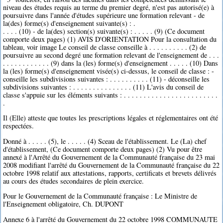
niveau des études requis au terme du premier degré, n'est pas autorisé(e) à
poursuivre dans l'année d'études supérieure une formation relevant - de
la(des) forme(s) d'enseignement suivante(s) : .
. . . . (10) - de la(des) section(s) suivante(s) : . . . . . (9) (Ce document
comporte deux pages) (1) AVIS D'ORIENTATION Pour la consultation du
tableau, voir image Le conseil de classe conseille à . . . . . . . . . . (2) de
poursuivre au second degré une formation relevant de l'enseignement de . . .
. . . . . . . . . . . . (9) dans la (les) forme(s) d'enseignement . . . . . (10) Dans
la (les) forme(s) d'enseignement visée(s) ci-dessus, le conseil de classe : -
conseille les subdivisions suivantes : . . . . . . . . . . (11) - déconseille les
subdivisions suivantes : . . . . . . . . . . . . . . . (11) L'avis du conseil de
classe s'appuie sur les éléments suivants : . . . . . . . . . . . . . . . . . . . . . . . .
.
Il (Elle) atteste que toutes les prescriptions légales et réglementaires ont été
respectées.
Donné à . . . . . (5), le . . . . . (4) Sceau de l'établissement. Le (La) chef
d'établissement, (Ce document comporte deux pages) (2) Vu pour être
annexé à l'Arrêté du Gouvernement de la Communauté française du 23 mai
2008 modifiant l'arrêté du Gouvernement de la Communauté française du 22
octobre 1998 relatif aux attestations, rapports, certificats et brevets délivrés
au cours des études secondaires de plein exercice.
Pour le Gouvernement de la Communauté française : Le Ministre de
l'Enseignement obligatoire, Ch. DUPONT
Annexe 6 à l'arrêté du Gouvernement du 22 octobre 1998 COMMUNAUTE