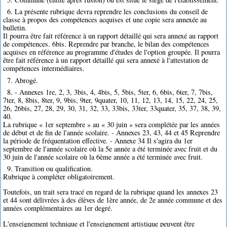
6. La présente rubrique devra reprendre les conclusions du conseil de
classe à propos des compétences acquises et une copie sera annexée au
bulletin.
Il pourra être fait référence à un rapport détaillé qui sera annexé au rapport
de compétences. 6bis. Reprendre par branche, le bilan des compétences
acquises en référence au programme d'études de l'option groupée. Il pourra
être fait référence à un rapport détaillé qui sera annexé à l'attestation de
compétences intermédiaires.
7. Abrogé.
8. - Annexes 1re, 2, 3, 3bis, 4, 4bis, 5, 5bis, 5ter, 6, 6bis, 6ter, 7, 7bis,
7ter, 8, 8bis, 8ter, 9, 9bis, 9ter, 9quater, 10, 11, 12, 13, 14, 15, 22, 24, 25,
26, 26bis, 27, 28, 29, 30, 31, 32, 33, 33bis, 33ter, 33quater, 35, 37, 38, 39,
40.
La rubrique « 1er septembre » au « 30 juin » sera complétée par les années
de début et de fin de l'année scolaire. - Annexes 23, 43, 44 et 45 Reprendre
la période de fréquentation effective. - Annexe 34 Il s'agira du 1er
septembre de l'année scolaire où la 5e année a été terminée avec fruit et du
30 juin de l'année scolaire où la 6ème année a été terminée avec fruit.
9. Transition ou qualification.
Rubrique à compléter obligatoirement.
Toutefois, un trait sera tracé en regard de la rubrique quand les annexes 23
et 44 sont délivrées à des élèves de 1ère année, de 2e année commune et des
années complémentaires au 1er degré.
L'enseignement technique et l'enseignement artistique peuvent être