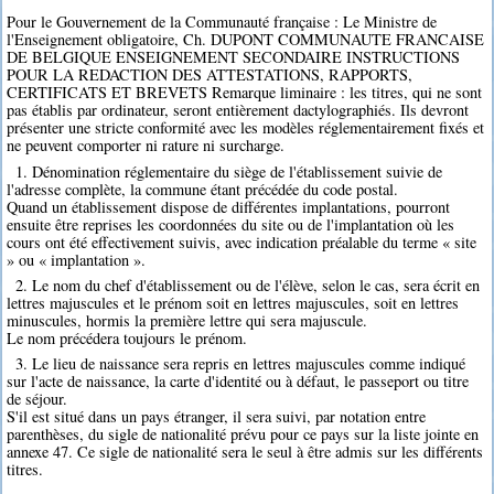
Pour le Gouvernement de la Communauté française : Le Ministre de
l'Enseignement obligatoire, Ch. DUPONT COMMUNAUTE FRANCAISE
DE BELGIQUE ENSEIGNEMENT SECONDAIRE INSTRUCTIONS
POUR LA REDACTION DES ATTESTATIONS, RAPPORTS,
CERTIFICATS ET BREVETS Remarque liminaire : les titres, qui ne sont
pas établis par ordinateur, seront entièrement dactylographiés. Ils devront
présenter une stricte conformité avec les modèles réglementairement fixés et
ne peuvent comporter ni rature ni surcharge.
1. Dénomination réglementaire du siège de l'établissement suivie de
l'adresse complète, la commune étant précédée du code postal.
Quand un établissement dispose de différentes implantations, pourront
ensuite être reprises les coordonnées du site ou de l'implantation où les
cours ont été effectivement suivis, avec indication préalable du terme « site
» ou « implantation ».
2. Le nom du chef d'établissement ou de l'élève, selon le cas, sera écrit en
lettres majuscules et le prénom soit en lettres majuscules, soit en lettres
minuscules, hormis la première lettre qui sera majuscule.
Le nom précédera toujours le prénom.
3. Le lieu de naissance sera repris en lettres majuscules comme indiqué
sur l'acte de naissance, la carte d'identité ou à défaut, le passeport ou titre
de séjour.
S'il est situé dans un pays étranger, il sera suivi, par notation entre
parenthèses, du sigle de nationalité prévu pour ce pays sur la liste jointe en
annexe 47. Ce sigle de nationalité sera le seul à être admis sur les différents
titres.