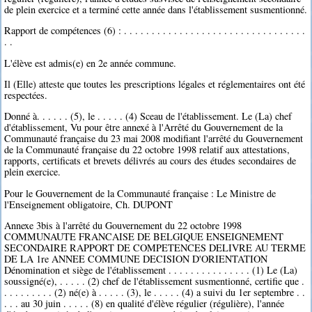
de plein exercice et a terminé cette année dans l'établissement susmentionné.
Rapport de compétences (6) : . . . . . . . . . . . . . . . . . . . . . . . . . . . . . . . . .
. .
L'élève est admis(e) en 2e année commune.
Il (Elle) atteste que toutes les prescriptions légales et réglementaires ont été
respectées.
Donné à. . . . . . (5), le . . . . . (4) Sceau de l'établissement. Le (La) chef
d'établissement, Vu pour être annexé à l'Arrêté du Gouvernement de la
Communauté française du 23 mai 2008 modifiant l'arrêté du Gouvernement
de la Communauté française du 22 octobre 1998 relatif aux attestations,
rapports, certificats et brevets délivrés au cours des études secondaires de
plein exercice.
Pour le Gouvernement de la Communauté française : Le Ministre de
l'Enseignement obligatoire, Ch. DUPONT
Annexe 3bis à l'arrêté du Gouvernement du 22 octobre 1998
COMMUNAUTE FRANCAISE DE BELGIQUE ENSEIGNEMENT
SECONDAIRE RAPPORT DE COMPETENCES DELIVRE AU TERME
DE LA 1re ANNEE COMMUNE DECISION D'ORIENTATION
Dénomination et siège de l'établissement . . . . . . . . . . . . . . . (1) Le (La)
soussigné(e), . . . . . (2) chef de l'établissement susmentionné, certifie que .
. . . . . . . . . (2) né(e) à . . . . . (3), le . . . . . (4) a suivi du 1er septembre . .
. . . au 30 juin . . . . . (8) en qualité d'élève régulier (régulière), l'année