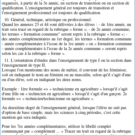
organisés, à partir de la 3e année, en section de transition ou en section de
qualification. L'enseignement général est toujours de transition et
l'enseignement professionnel est toujours de qualification.
10. Général, technique, artistique ou professionnel.
Quand les annexes 23 et 44 sont délivrées à des élèves : - de 1ère année, un
trait sera tracé en regard de la rubrique « forme »; - de 2e année commune,
les termes « formation commune'' seront repris à la rubrique « forme »; -
des années complémentaires au 1er degré, les termes « formation commune
- année complémentaire à l'issue de la 1re année « ou « formation commune
- année complémentaire à l'issue de la 2e année commune » seront repris
selon les cas à la rubrique « forme ».
11. L'orientation d'études dans l'enseignement de type I ou la section dans
l'enseignement de type II.
Lorsque l'on mentionne des noms de métier, il convient de les féminiser,
soit en indiquant le nom au féminin ou au masculin, selon qu'il s'agit d'une
ou d'un élève, soit en indiquant les deux noms.
Exemple : 1ère formule => « technicienne en agriculture « lorsqu'il s'agit
d'une fille ou « technicien en agriculture « lorsqu'il s'agit d'un garçon. 2e
formule => « technicien/technicienne en agriculture ».
Au deuxième degré de l'enseignement général, lorsque l'élève ne suit pas
d'option de base simple, mais les sciences à cinq périodes, c'est cette
mention qui sera indiquée.
Pour les 7es années complémentaires, utiliser le libellé complet
commençant par « complément ... » Tracer un trait en regard de la rubrique