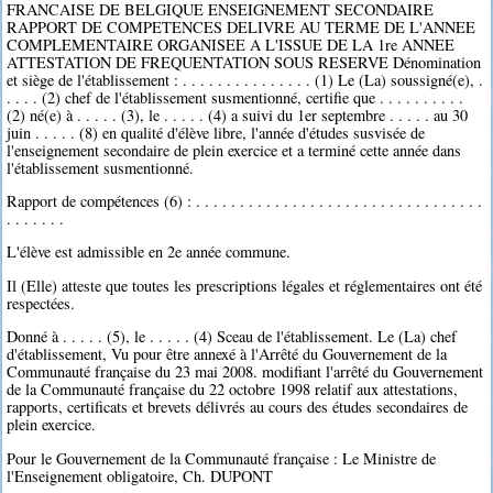
FRANCAISE DE BELGIQUE ENSEIGNEMENT SECONDAIRE
RAPPORT DE COMPETENCES DELIVRE AU TERME DE L'ANNEE
COMPLEMENTAIRE ORGANISEE A L'ISSUE DE LA 1re ANNEE
ATTESTATION DE FREQUENTATION SOUS RESERVE Dénomination
et siège de l'établissement : . . . . . . . . . . . . . . . (1) Le (La) soussigné(e), .
. . . . (2) chef de l'établissement susmentionné, certifie que . . . . . . . . . .
(2) né(e) à . . . . . (3), le . . . . . (4) a suivi du 1er septembre . . . . . au 30
juin . . . . . (8) en qualité d'élève libre, l'année d'études susvisée de
l'enseignement secondaire de plein exercice et a terminé cette année dans
l'établissement susmentionné.
Rapport de compétences (6) : . . . . . . . . . . . . . . . . . . . . . . . . . . . . . . . . .
. . . . . . .
L'élève est admissible en 2e année commune.
Il (Elle) atteste que toutes les prescriptions légales et réglementaires ont été
respectées.
Donné à . . . . . (5), le . . . . . (4) Sceau de l'établissement. Le (La) chef
d'établissement, Vu pour être annexé à l'Arrêté du Gouvernement de la
Communauté française du 23 mai 2008. modifiant l'arrêté du Gouvernement
de la Communauté française du 22 octobre 1998 relatif aux attestations,
rapports, certificats et brevets délivrés au cours des études secondaires de
plein exercice.
Pour le Gouvernement de la Communauté française : Le Ministre de
l'Enseignement obligatoire, Ch. DUPONT