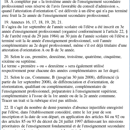
18. A compléter par « la troisième année de l'enseignement secondaire
professionnel sous réserve de l'avis favorable du conseil d'admission »,
quand l'attestation d'orientation C est délivrée à un élève qui n'a pas terminé
avec fruit la 2e année de l'enseignement secondaire professionnel.
19. Annexes 16, 17, 18, 19, 20, 21.
Il s'agira du 1er septembre de l'année scolaire où l'élève a été inscrit en 3e
année d'enseignement professionnel (organisé conformément à l'article 22, §
3 de l'arrêté royal du 29 juin 1984) au 30 juin de l'année scolaire où l'élève a
terminé soit la 4e année d'enseignement professionnel, soit l'année
complémentaire au 2e degré professionnel, même s'il est déjà titulaire d'une
attestation d'orientation A ou B de 3e année.
20. Selon le cas, première, deuxième, troisième, quatrième, cinquième,
sixième ou septième.
Le terme « première » ou « deuxième » sera également utilisé
respectivement pour chacune des années complémentaires au 1er degré.
21. Selon le cas, Commune, B (jusqu'au 30 juin 2008), différencié (à
partir du 1er septembre 2008), de différenciation et d'orientation, de
réorientation, qualifiant ou complémentaire, complémentaire de
l'enseignement professionnel, préparatoire à l'enseignement supérieur,
complémentaire à l'issue de la 1re année ou de la 2e année commune.
Tracer un trait si la rubrique n'est pas utilisée.
22. Il s'agit du nombre de demi-journées d'absence injustifiée enregistré
par l'élève, dans l'établissement considéré, entre le 1er jour de son
inscription et la date de son départ, en application des articles 84 ou 92 ou
des articles 85 ou 93 du décret du 24 juillet 1997 définissant les missions
prioritaires de l'enseignement fondamental et de l'enseignement secondaire