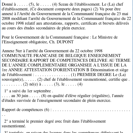
Donné à . . . . . (5), le . . . . . (4) Sceau de l'établissement. Le (La) chef
d'établissement, (Ce document comporte deux pages) (2) Vu pour être
annexé à l'Arrêté du Gouvernement de la Communauté française du 23 mai
2008 modifiant l'arrêté du Gouvernement de la Communauté française du 22
octobre 1998 relatif aux attestations, rapports, certificats et brevets délivrés
au cours des études secondaires de plein exercice.
Pour le Gouvernement de la Communauté française : Le Ministre de
l'Enseignement obligatoire, Ch. DUPONT
Annexe 5ter à l'arrêté du Gouvernement du 22 octobre 1998
COMMUNAUTE FRANCAISE DE BELGIQUE ENSEIGNEMENT
SECONDAIRE RAPPORT DE COMPETENCES DELIVRE AU TERME
DE L'ANNEE COMPLEMENTAIRE ORGANISEE A L'ISSUE DE LA
1re ANNEE ATTESTATION D'ORIENTATION B Dénomination et siège
de l'établissement : . . . . . . . . . . . . . . . (1) PREMIER DEGRE Le (La)
soussigné(e), . . . . . (2) chef de l'établissement susmentionné, certifie que .
. . . . . . . . . (2) né(e) à . . . . . (3), le . . . . . (4)
1° a suivi du 1er septembre .
. . . . au 30 juin . . . . . (8) en qualité d'élève régulier (régulière), l'année
d'études susvisée de l'enseignement secondaire de plein exercice.
Rapport de compétences (6) : . . . . . . . . . . . . . . . . . . . . . . . . . . . . . . . . .
. .
2° a terminé le premier degré avec fruit dans l'établissement
susmentionné.
3° toutefois, en raison des lacunes dans les compétences définissant le