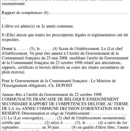
susmentionné.
Rapport de compétences (6) : . . . . . . . . . . . . . . . . . . . . . . . . . . . . . . . . .
. .
L'élève est admis(e) en 2e année commune.
Il (Elle) atteste que toutes les prescriptions légales et réglementaires ont été
respectées.
Donné à. . . . . . (5), le . . . . . (4) Sceau de l'établissement. Le (La) chef
d'établissement, Vu pour être annexé à l'Arrêté du Gouvernement de la
Communauté française du 23 mai 2008. modifiant l'arrêté du Gouvernement
de la Communauté française du 22 octobre 1998 relatif aux attestations,
rapports, certificats et brevets délivrés au cours des études secondaires de
plein exercice.
Pour le Gouvernement de la Communauté française : Le Ministre de
l'Enseignement obligatoire, Ch. DUPONT
Annexe 4bis à l'arrêté du Gouvernement du 22 octobre 1998
COMMUNAUTE FRANCAISE DE BELGIQUE ENSEIGNEMENT
SECONDAIRE RAPPORT DE COMPETENCES DELIVRE AU TERME
DE LA 1re ANNEE COMMUNE DECISION D'ORIENTATION SOUS
RESERVE Dénomination et siège de l'établissement : . . . . . . . . . . . . . . .
(1) Le (La) soussigné(e), . . . . . (2) chef de l'établissement susmentionné,
certifie que . . . . . . . . . . (2) né(e) à . . . . . (3), le . . . . . (4) a suivi du 1er
septembre .................. au 30 juin . . . . . (8) en qualité d'élève libre, l'année