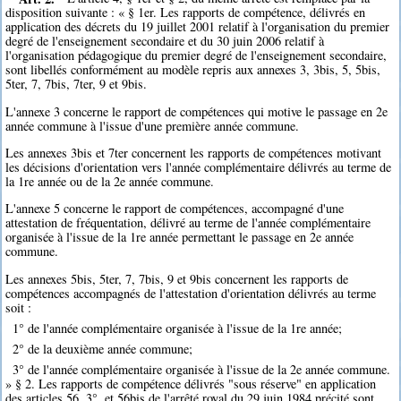
disposition suivante : « § 1er. Les rapports de compétence, délivrés en
application des décrets du 19 juillet 2001 relatif à l'organisation du premier
degré de l'enseignement secondaire et du 30 juin 2006 relatif à
l'organisation pédagogique du premier degré de l'enseignement secondaire,
sont libellés conformément au modèle repris aux annexes 3, 3bis, 5, 5bis,
5ter, 7, 7bis, 7ter, 9 et 9bis.
L'annexe 3 concerne le rapport de compétences qui motive le passage en 2e
année commune à l'issue d'une première année commune.
Les annexes 3bis et 7ter concernent les rapports de compétences motivant
les décisions d'orientation vers l'année complémentaire délivrés au terme de
la 1re année ou de la 2e année commune.
L'annexe 5 concerne le rapport de compétences, accompagné d'une
attestation de fréquentation, délivré au terme de l'année complémentaire
organisée à l'issue de la 1re année permettant le passage en 2e année
commune.
Les annexes 5bis, 5ter, 7, 7bis, 9 et 9bis concernent les rapports de
compétences accompagnés de l'attestation d'orientation délivrés au terme
soit :
1° de l'année complémentaire organisée à l'issue de la 1re année;
2° de la deuxième année commune;
3° de l'année complémentaire organisée à l'issue de la 2e année commune.
» § 2. Les rapports de compétence délivrés "sous réserve" en application
des articles 56, 3°, et 56bis de l'arrêté royal du 29 juin 1984 précité sont