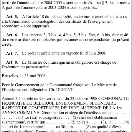
partir de l'année scolaire 2004-2005 » sont supprimés. - au § 3, les termes «
A partir de l'année scolaire 2003-2004 » sont supprimés.
Art. 5.
A l'article 18 du même arrêté, les termes « éventuelle » et « ou
à la Commission d'homologation des certificats de l'enseignement
secondaire » sont supprimés.
Art. 6.
Les annexes 3, 3 bis, 4, 4 bis, 5, 5 bis, 5ter, 6, 6 bis, 6ter et 46
du même arrêté sont remplacées par les annexes correspondantes du présent
arrêté.
Art. 7.
Le présent arrêté entre en vigueur le 15 juin 2008.
Art. 8.
Le Ministre de l'Enseignement obligatoire est chargé de
l'exécution du présent arrêté.
Bruxelles, le 23 mai 2008.
Pour le Gouvernement de la Communauté française : Le Ministre de
l'Enseignement obligatoire, Ch. DUPONT
Annexe 3 à l'arrêté du Gouvernement du 22 octobre 1998 COMMUNAUTE
FRANCAISE DE BELGIQUE ENSEIGNEMENT SECONDAIRE
RAPPORT DE COMPETENCES DELIVRE AU TERME DE LA 1re
ANNEE COMMUNE Dénomination et siège de l'établissement : . . . . . . . .
. . . . . . . (1) Le (La) soussigné(e) . . . . . (2) chef de l'établissement
susmentionné, certifie que . . . . . . . . . . (2) né(e) à . . . . . (3), le . . . . . (4)
a suivi du 1er septembre . . . . . au 30 juin . . . . . (8) en qualité d'élève
régulier (régulière), l'année d'études susvisée de l'enseignement secondaire