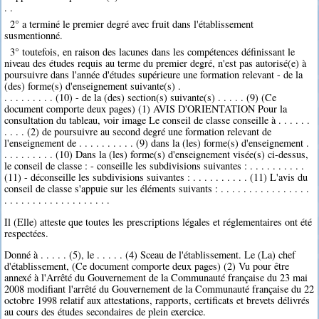
. .
2° a terminé le premier degré avec fruit dans l'établissement
susmentionné.
3° toutefois, en raison des lacunes dans les compétences définissant le
niveau des études requis au terme du premier degré, n'est pas autorisé(e) à
poursuivre dans l'année d'études supérieure une formation relevant - de la
(des) forme(s) d'enseignement suivante(s) .
. . . . . . . . . (10) - de la (des) section(s) suivante(s) . . . . . (9) (Ce
document comporte deux pages) (1) AVIS D'ORIENTATION Pour la
consultation du tableau, voir image Le conseil de classe conseille à . . . . . .
. . . . (2) de poursuivre au second degré une formation relevant de
l'enseignement de . . . . . . . . . . (9) dans la (les) forme(s) d'enseignement .
. . . . . . . . . (10) Dans la (les) forme(s) d'enseignement visée(s) ci-dessus,
le conseil de classe : - conseille les subdivisions suivantes : . . . . . . . . . .
(11) - déconseille les subdivisions suivantes : . . . . . . . . . . (11) L'avis du
conseil de classe s'appuie sur les éléments suivants : . . . . . . . . . . . . . . . .
. . . . . . . . . . . . . . . . . . .
Il (Elle) atteste que toutes les prescriptions légales et réglementaires ont été
respectées.
Donné à . . . . . (5), le . . . . . (4) Sceau de l'établissement. Le (La) chef
d'établissement, (Ce document comporte deux pages) (2) Vu pour être
annexé à l'Arrêté du Gouvernement de la Communauté française du 23 mai
2008 modifiant l'arrêté du Gouvernement de la Communauté française du 22
octobre 1998 relatif aux attestations, rapports, certificats et brevets délivrés
au cours des études secondaires de plein exercice.