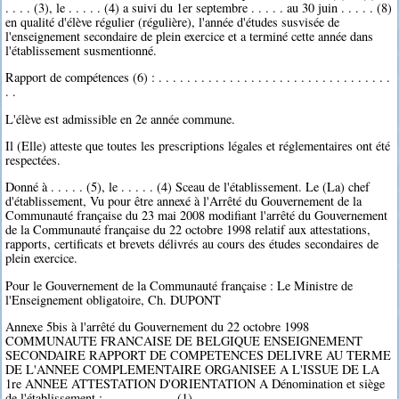
. . . . (3), le . . . . . (4) a suivi du 1er septembre . . . . . au 30 juin . . . . . (8)
en qualité d'élève régulier (régulière), l'année d'études susvisée de
l'enseignement secondaire de plein exercice et a terminé cette année dans
l'établissement susmentionné.
Rapport de compétences (6) : . . . . . . . . . . . . . . . . . . . . . . . . . . . . . . . . .
. .
L'élève est admissible en 2e année commune.
Il (Elle) atteste que toutes les prescriptions légales et réglementaires ont été
respectées.
Donné à . . . . . (5), le . . . . . (4) Sceau de l'établissement. Le (La) chef
d'établissement, Vu pour être annexé à l'Arrêté du Gouvernement de la
Communauté française du 23 mai 2008 modifiant l'arrêté du Gouvernement
de la Communauté française du 22 octobre 1998 relatif aux attestations,
rapports, certificats et brevets délivrés au cours des études secondaires de
plein exercice.
Pour le Gouvernement de la Communauté française : Le Ministre de
l'Enseignement obligatoire, Ch. DUPONT
Annexe 5bis à l'arrêté du Gouvernement du 22 octobre 1998
COMMUNAUTE FRANCAISE DE BELGIQUE ENSEIGNEMENT
SECONDAIRE RAPPORT DE COMPETENCES DELIVRE AU TERME
DE L'ANNEE COMPLEMENTAIRE ORGANISEE A L'ISSUE DE LA
1re ANNEE ATTESTATION D'ORIENTATION A Dénomination et siège
de l'établissement : . . . . . . . . . . (1) . . . . .