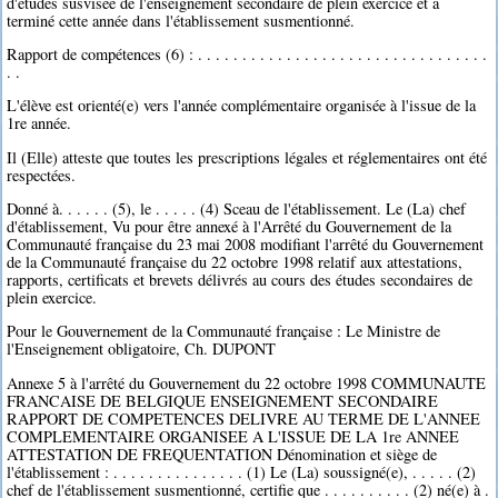
d'études susvisée de l'enseignement secondaire de plein exercice et a
terminé cette année dans l'établissement susmentionné.
Rapport de compétences (6) : . . . . . . . . . . . . . . . . . . . . . . . . . . . . . . . . .
. .
L'élève est orienté(e) vers l'année complémentaire organisée à l'issue de la
1re année.
Il (Elle) atteste que toutes les prescriptions légales et réglementaires ont été
respectées.
Donné à. . . . . . (5), le . . . . . (4) Sceau de l'établissement. Le (La) chef
d'établissement, Vu pour être annexé à l'Arrêté du Gouvernement de la
Communauté française du 23 mai 2008 modifiant l'arrêté du Gouvernement
de la Communauté française du 22 octobre 1998 relatif aux attestations,
rapports, certificats et brevets délivrés au cours des études secondaires de
plein exercice.
Pour le Gouvernement de la Communauté française : Le Ministre de
l'Enseignement obligatoire, Ch. DUPONT
Annexe 5 à l'arrêté du Gouvernement du 22 octobre 1998 COMMUNAUTE
FRANCAISE DE BELGIQUE ENSEIGNEMENT SECONDAIRE
RAPPORT DE COMPETENCES DELIVRE AU TERME DE L'ANNEE
COMPLEMENTAIRE ORGANISEE A L'ISSUE DE LA 1re ANNEE
ATTESTATION DE FREQUENTATION Dénomination et siège de
l'établissement : . . . . . . . . . . . . . . . (1) Le (La) soussigné(e), . . . . . (2)
chef de l'établissement susmentionné, certifie que . . . . . . . . . . (2) né(e) à .