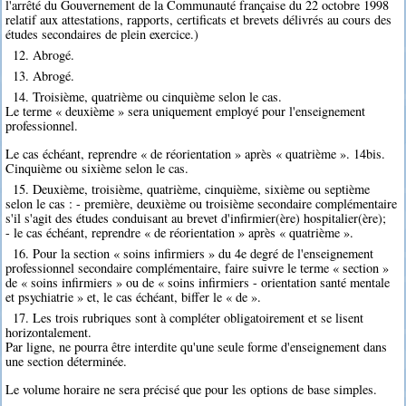
l'arrêté du Gouvernement de la Communauté française du 22 octobre 1998
relatif aux attestations, rapports, certificats et brevets délivrés au cours des
études secondaires de plein exercice.)
12. Abrogé.
13. Abrogé.
14. Troisième, quatrième ou cinquième selon le cas.
Le terme « deuxième » sera uniquement employé pour l'enseignement
professionnel.
Le cas échéant, reprendre « de réorientation » après « quatrième ». 14bis.
Cinquième ou sixième selon le cas.
15. Deuxième, troisième, quatrième, cinquième, sixième ou septième
selon le cas : - première, deuxième ou troisième secondaire complémentaire
s'il s'agit des études conduisant au brevet d'infirmier(ère) hospitalier(ère);
- le cas échéant, reprendre « de réorientation » après « quatrième ».
16. Pour la section « soins infirmiers » du 4e degré de l'enseignement
professionnel secondaire complémentaire, faire suivre le terme « section »
de « soins infirmiers » ou de « soins infirmiers - orientation santé mentale
et psychiatrie » et, le cas échéant, biffer le « de ».
17. Les trois rubriques sont à compléter obligatoirement et se lisent
horizontalement.
Par ligne, ne pourra être interdite qu'une seule forme d'enseignement dans
une section déterminée.
Le volume horaire ne sera précisé que pour les options de base simples.