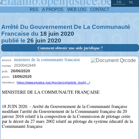
^
-
FR
NL
RSS
A PROPOS
WEB LOG
CONTACT
Arrêté Du Gouvernement De La Communauté
Francaise du
18
juin
2020
publié le
26
juin
2020
Comment obtenir une aide juridique ?
ministere de la communaute francaise
source
2020041849
numac
26/06/2020
pub.
18/06/2020
prom.
moniteur
https://www.ejustice.just.fgov.be/cgi/article_body(...)
MINISTERE DE LA COMMUNAUTE FRANÇAISE
18 JUIN 2020. - Arrêté du Gouvernement de la Communauté française
modifiant l'arrêté du Gouvernement de la Communauté française du 20
janvier 2016 relatif à la composition de la Commission de pilotage créée
par le décret du 27 mars 2002 relatif au pilotage du système éducatif de la
Communauté française