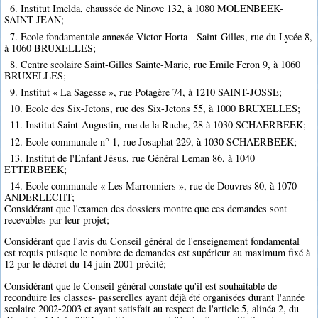
6. Institut Imelda, chaussée de Ninove 132, à 1080 MOLENBEEK-
SAINT-JEAN;
7. Ecole fondamentale annexée Victor Horta - Saint-Gilles, rue du Lycée 8,
à 1060 BRUXELLES;
8. Centre scolaire Saint-Gilles Sainte-Marie, rue Emile Feron 9, à 1060
BRUXELLES;
9. Institut « La Sagesse », rue Potagère 74, à 1210 SAINT-JOSSE;
10. Ecole des Six-Jetons, rue des Six-Jetons 55, à 1000 BRUXELLES;
11. Institut Saint-Augustin, rue de la Ruche, 28 à 1030 SCHAERBEEK;
12. Ecole communale n° 1, rue Josaphat 229, à 1030 SCHAERBEEK;
13. Institut de l'Enfant Jésus, rue Général Leman 86, à 1040
ETTERBEEK;
14. Ecole communale « Les Marronniers », rue de Douvres 80, à 1070
ANDERLECHT;
Considérant que l'examen des dossiers montre que ces demandes sont
recevables par leur projet;
Considérant que l'avis du Conseil général de l'enseignement fondamental
est requis puisque le nombre de demandes est supérieur au maximum fixé à
12 par le décret du 14 juin 2001 précité;
Considérant que le Conseil général constate qu'il est souhaitable de
reconduire les classes- passerelles ayant déjà été organisées durant l'année
scolaire 2002-2003 et ayant satisfait au respect de l'article 5, alinéa 2, du