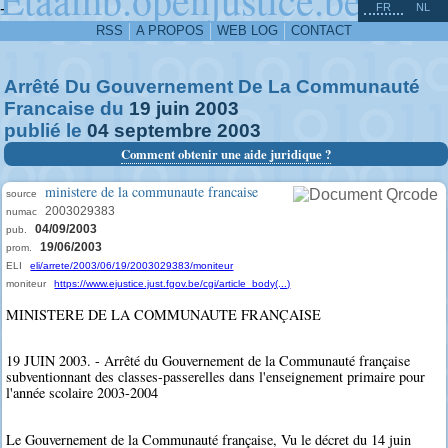
^
-
FR
NL
RSS
A PROPOS
WEB LOG
CONTACT
Arrêté Du Gouvernement De La Communauté
Francaise du
19
juin
2003
publié le
04
septembre
2003
Comment obtenir une aide juridique ?
ministere de la communaute francaise
source
2003029383
numac
04/09/2003
pub.
19/06/2003
prom.
ELI
eli/arrete/2003/06/19/2003029383/moniteur
moniteur
https://www.ejustice.just.fgov.be/cgi/article_body(...)
MINISTERE DE LA COMMUNAUTE FRANÇAISE
19 JUIN 2003. - Arrêté du Gouvernement de la Communauté française
subventionnant des classes-passerelles dans l'enseignement primaire pour
l'année scolaire 2003-2004
Le Gouvernement de la Communauté française, Vu le décret du 14 juin