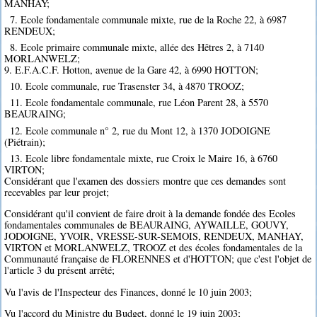
MANHAY;
7. Ecole fondamentale communale mixte, rue de la Roche 22, à 6987
RENDEUX;
8. Ecole primaire communale mixte, allée des Hêtres 2, à 7140
MORLANWELZ;
9. E.F.A.C.F. Hotton, avenue de la Gare 42, à 6990 HOTTON;
10. Ecole communale, rue Trasenster 34, à 4870 TROOZ;
11. Ecole fondamentale communale, rue Léon Parent 28, à 5570
BEAURAING;
12. Ecole communale n° 2, rue du Mont 12, à 1370 JODOIGNE
(Piétrain);
13. Ecole libre fondamentale mixte, rue Croix le Maire 16, à 6760
VIRTON;
Considérant que l'examen des dossiers montre que ces demandes sont
recevables par leur projet;
Considérant qu'il convient de faire droit à la demande fondée des Ecoles
fondamentales communales de BEAURAING, AYWAILLE, GOUVY,
JODOIGNE, YVOIR, VRESSE-SUR-SEMOIS, RENDEUX, MANHAY,
VIRTON et MORLANWELZ, TROOZ et des écoles fondamentales de la
Communauté française de FLORENNES et d'HOTTON; que c'est l'objet de
l'article 3 du présent arrêté;
Vu l'avis de l'Inspecteur des Finances, donné le 10 juin 2003;
Vu l'accord du Ministre du Budget, donné le 19 juin 2003;