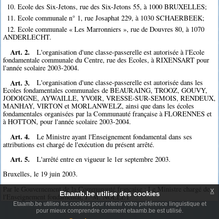
10. Ecole des Six-Jetons, rue des Six-Jetons 55, à 1000 BRUXELLES;
11. Ecole communale n° 1, rue Josaphat 229, à 1030 SCHAERBEEK;
12. Ecole communale « Les Marronniers », rue de Douvres 80, à 1070
ANDERLECHT.
Art. 2.
L'organisation d'une classe-passerelle est autorisée à l'Ecole
fondamentale communale du Centre, rue des Ecoles, à RIXENSART pour
l'année scolaire 2003-2004.
Art. 3.
L'organisation d'une classe-passerelle est autorisée dans les
Ecoles fondamentales communales de BEAURAING, TROOZ, GOUVY,
JODOIGNE, AYWAILLE, YVOIR, VRESSE-SUR-SEMOIS, RENDEUX,
MANHAY, VIRTON et MORLANWELZ, ainsi que dans les écoles
fondamentales organisées par la Communauté française à FLORENNES et
à HOTTON, pour l'année scolaire 2003-2004.
Art. 4.
Le Ministre ayant l'Enseignement fondamental dans ses
attributions est chargé de l'exécution du présent arrêté.
Art. 5.
L'arrêté entre en vigueur le 1er septembre 2003.
Bruxelles, le 19 juin 2003.
Par le Gouvernement de la Communauté française : Le Ministre chargé de
x
Etaamb.be utilise des cookies
l'Enseignement fondamental, J.-M. NOLLET
Etaamb.be utilise les cookies pour retenir votre préférence linguistique et
pour mieux comprendre comment etaamb.be est utilisé.