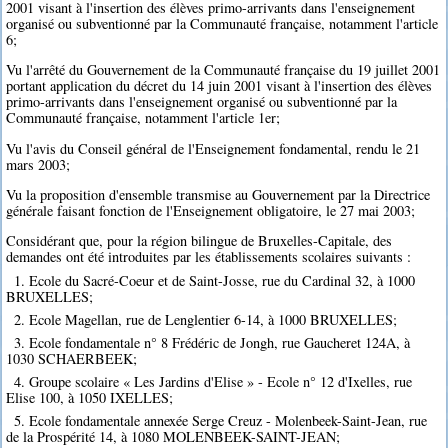
2001 visant à l'insertion des élèves primo-arrivants dans l'enseignement
organisé ou subventionné par la Communauté française, notamment l'article
6;
Vu l'arrêté du Gouvernement de la Communauté française du 19 juillet 2001
portant application du décret du 14 juin 2001 visant à l'insertion des élèves
primo-arrivants dans l'enseignement organisé ou subventionné par la
Communauté française, notamment l'article 1er;
Vu l'avis du Conseil général de l'Enseignement fondamental, rendu le 21
mars 2003;
Vu la proposition d'ensemble transmise au Gouvernement par la Directrice
générale faisant fonction de l'Enseignement obligatoire, le 27 mai 2003;
Considérant que, pour la région bilingue de Bruxelles-Capitale, des
demandes ont été introduites par les établissements scolaires suivants :
1. Ecole du Sacré-Coeur et de Saint-Josse, rue du Cardinal 32, à 1000
BRUXELLES;
2. Ecole Magellan, rue de Lenglentier 6-14, à 1000 BRUXELLES;
3. Ecole fondamentale n° 8 Frédéric de Jongh, rue Gaucheret 124A, à
1030 SCHAERBEEK;
4. Groupe scolaire « Les Jardins d'Elise » - Ecole n° 12 d'Ixelles, rue
Elise 100, à 1050 IXELLES;
5. Ecole fondamentale annexée Serge Creuz - Molenbeek-Saint-Jean, rue
de la Prospérité 14, à 1080 MOLENBEEK-SAINT-JEAN;