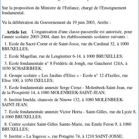
Sur la proposition du Ministre de l'Enfance, chargé de l'Enseignement
fondamental;
Vu la délibération du Gouvernement du 19 juin 2003, Arrête :
Article 1er.
L'organisation d'une classe-passerelle est autorisée, pour
l'année scolaire 2003-2004, dans les établissements scolaires suivants :
1. Ecole du Sacré-Coeur et de Saint-Josse, rue du Cardinal 32, à 1000
BRUXELLES;
2. Ecole Magellan, rue de Lenglentier 6-14, à 1000 BRUXELLES;
3. Ecole fondamentale n° 8 Frédéric de Jongh, rue Gaucheret 124A, à
1030 SCHAERBEEK;
4. Groupe scolaire « Les Jardins d'Elise » - Ecole n° 12 d'Ixelles, rue
Elise 100, à 1050 IXELLES;
5. Ecole fondamentale annexée Serge Creuz - Molenbeek-Saint-Jean, rue
de la Prospérité 14, à 1080 MOLENBEEK-SAINT-JEAN;
6. Institut Imelda, chaussée de Ninove 132, à 1080 MOLENBEEK-
SAINT-JEAN;
7. Ecole fondamentale annexée Victor Horta - Saint-Gilles, rue du Lycée 8,
à 1060 BRUXELLES;
8. Centre scolaire Saint-Gilles Sainte-Marie, rue Emile Feron 9, à 1060
BRUXELLES;
9. Institut « La Sagesse », rue Potagère 74, à 1210 SAINT-JOSSE;