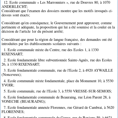
12. Ecole communale « Les Marronniers », rue de Douvres 80, à 1070
ANDERLECHT;
Considérant que l'examen des dossiers montre que les motifs invoqués ci-
dessus sont exacts;
Considérant qu'en conséquence, le Gouvernement peut approuver, comme
pertinente et adéquate, la proposition qui lui a été soumise et la couler en la
décision de l'article 1er du présent arrêté;
Considérant que pour la région de langue française, des demandes ont été
introduites par les établissements scolaires suivants :
1. Ecole communale mixte du Centre, rue des Ecoles 1, à 1330
RIXENSART;
2. Ecole fondamentale libre subventionnée Sainte-Agnès, rue des Ecoles
26, à 1330 RIXENSART;
3. Ecole fondamentale communale, rue de l'Ecole 2, à 4920 AYWAILLE
(Nonceveux);
4. Ecole communale mixte fondamentale, place du Monument 10, à 5530
YVOIR;
5. Ecole communale, rue de l'Ecole 3, à 5550 VRESSE-SUR-SEMOIS;
6. Ecole fondamentale communale de Beauraing, rue Léon Parent 28, à
VONECHE (BEAURAING);
7. Ecole fondamentale annexée Florennes, rue Gérard de Cambrai, à 5620
FLORENNES;
8. Ecole fondamentale communale de Gouvy, rue de Bovigny 59, à 6671