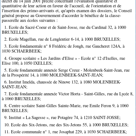
décret du 14 juin 2001 précité concernant l'évaluation qualitative et
quantitative de leur action en faveur de l'accueil, de l'orientation et de
l'insertion des primo-arrivants et, qu'après examen des dossiers, le Conseil
général propose au Gouvernement d'accorder le bénéfice de la classe-
passerelle aux écoles suivantes :
1. Ecole du Sacré-Coeur et de Saint-Josse, rue du Cardinal 32, à 1000
BRUXELLES;
2. Ecole Magellan, rue de Lenglentier 6-14, à 1000 BRUXELLES;
3. Ecole fondamentale n° 8 Frédéric de Jongh, rue Gaucheret 124A, à
1030 SCHAERBEEK;
4. Groupe scolaire « Les Jardins d'Elise » - Ecole n° 12 d'Ixelles, rue
Elise 100, à 1050 IXELLES;
5. Ecole fondamentale annexée Serge Creuz - Molenbeek-Saint-Jean, rue
de la Prospérité 14, à 1080 MOLENBEEK-SAINT-JEAN;
6. Institut Imelda, chaussée de Ninove 132, à 1080 MOLENBEEK-
SAINT-JEAN;
7. Ecole fondamentale annexée Victor Horta - Saint-Gilles, rue du Lycée 8,
à 1060 BRUXELLES;
8. Centre scolaire Saint-Gilles Sainte-Marie, rue Emile Feron 9, à 1060
BRUXELLES;
9. Institut « La Sagesse », rue Potagère 74, à 1210 SAINT-JOSSE;
10. Ecole des Six-Jetons, rue des Six-Jetons 55, à 1000 BRUXELLES;
11. Ecole communale n° 1, rue Josaphat 229, à 1030 SCHAERBEEK;