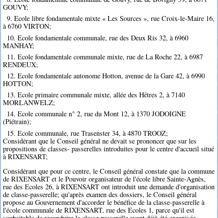
GOUVY;
9. Ecole libre fondamentale mixte « Les Sources », rue Croix-le-Maire 16,
à 6760 VIRTON;
10. Ecole fondamentale communale, rue des Deux Ris 32, à 6960
MANHAY;
11. Ecole fondamentale communale mixte, rue de La Roche 22, à 6987
RENDEUX;
12. Ecole fondamentale autonome Hotton, avenue de la Gare 42, à 6990
HOTTON;
13. Ecole primaire communale mixte, allée des Hêtres 2, à 7140
MORLANWELZ;
14. Ecole communale n° 2, rue du Mont 12, à 1370 JODOIGNE
(Piétrain);
15. Ecole communale, rue Trasenster 34, à 4870 TROOZ;
Considérant que le Conseil général ne devait se prononcer que sur les
propositions de classes- passerelles introduites pour le centre d'accueil situé
à RIXENSART;
Considérant que pour ce centre, le Conseil général constate que la commune
de RIXENSART et le Pouvoir organisateur de l'école libre Sainte-Agnès,
rue des Ecoles 26, à RIXENSART ont introduit une demande d'organisation
de classe-passerelle; qu'après examen des dossiers, le Conseil général
propose au Gouvernement d'accorder le bénéfice de la classe-passerelle à
l'école communale de RIXENSART, rue des Ecoles 1, parce qu'il est
souhaitable de reconduire la classe passerelle ayant déjà été organisée