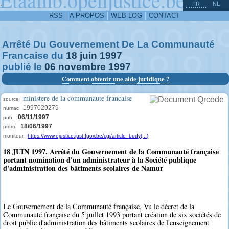
^
-
FR
NL
RSS
A PROPOS
WEB LOG
CONTACT
Arrêté Du Gouvernement De La Communauté
Francaise du
18
juin
1997
publié le
06
novembre
1997
Comment obtenir une aide juridique ?
ministere de la communaute francaise
source
1997029279
numac
06/11/1997
pub.
18/06/1997
prom.
moniteur
https://www.ejustice.just.fgov.be/cgi/article_body(...)
18 JUIN 1997. Arrêté du Gouvernement de la Communauté française
portant nomination d'un administrateur à la Société publique
d'administration des bâtiments scolaires de Namur
Le Gouvernement de la Communauté française, Vu le décret de la
Communauté française du 5 juillet 1993 portant création de six sociétés de
droit public d'administration des bâtiments scolaires de l'enseignement