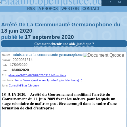
^
-
FR
NL
RSS
A PROPOS
WEB LOG
CONTACT
Arrêté De La Communauté Germanophone du
18
juin
2020
publié le
17
septembre
2020
Comment obtenir une aide juridique ?
ministere de la communaute germanophone
source
2020031314
numac
17/09/2020
pub.
18/06/2020
prom.
ELI
eli/arrete/2020/06/18/2020031314/moniteur
moniteur
https://www.ejustice.just.fgov.be/cgi/article_body(...)
liens
Conseil d'État (chrono)
18 JUIN 2020. - Arrêté du Gouvernement modifiant l'arrêté du
Gouvernement du 11 juin 2009 fixant les métiers pour lesquels un
stage volontaire de maîtrise peut être accompli dans le cadre d'une
formation de chef d'entreprise