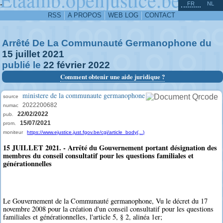
^
-
FR
NL
RSS
A PROPOS
WEB LOG
CONTACT
Arrêté De La Communauté Germanophone du
15
juillet
2021
publié le
22
février
2022
Comment obtenir une aide juridique ?
ministere de la communaute germanophone
source
2022200682
numac
22/02/2022
pub.
15/07/2021
prom.
moniteur
https://www.ejustice.just.fgov.be/cgi/article_body(...)
15 JUILLET 2021. - Arrêté du Gouvernement portant désignation des
membres du conseil consultatif pour les questions familiales et
générationnelles
Le Gouvernement de la Communauté germanophone, Vu le décret du 17
novembre 2008 pour la création d'un conseil consultatif pour les questions
familiales et générationnelles, l'article 5, § 2, alinéa 1er;