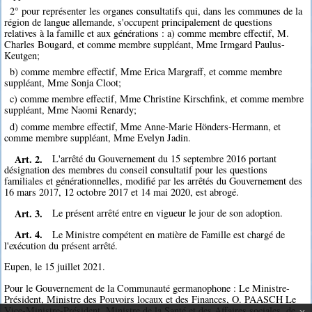
2° pour représenter les organes consultatifs qui, dans les communes de la
région de langue allemande, s'occupent principalement de questions
relatives à la famille et aux générations : a) comme membre effectif, M.
Charles Bougard, et comme membre suppléant, Mme Irmgard Paulus-
Keutgen;
b) comme membre effectif, Mme Erica Margraff, et comme membre
suppléant, Mme Sonja Cloot;
c) comme membre effectif, Mme Christine Kirschfink, et comme membre
suppléant, Mme Naomi Renardy;
d) comme membre effectif, Mme Anne-Marie Hönders-Hermann, et
comme membre suppléant, Mme Evelyn Jadin.
Art. 2.
L'arrêté du Gouvernement du 15 septembre 2016 portant
désignation des membres du conseil consultatif pour les questions
familiales et générationnelles, modifié par les arrêtés du Gouvernement des
16 mars 2017, 12 octobre 2017 et 14 mai 2020, est abrogé.
Art. 3.
Le présent arrêté entre en vigueur le jour de son adoption.
Art. 4.
Le Ministre compétent en matière de Famille est chargé de
l'exécution du présent arrêté.
Eupen, le 15 juillet 2021.
Pour le Gouvernement de la Communauté germanophone : Le Ministre-
Président, Ministre des Pouvoirs locaux et des Finances, O. PAASCH Le
Vice-Ministre-Président, Ministre de la Santé et des Affaires sociales, de