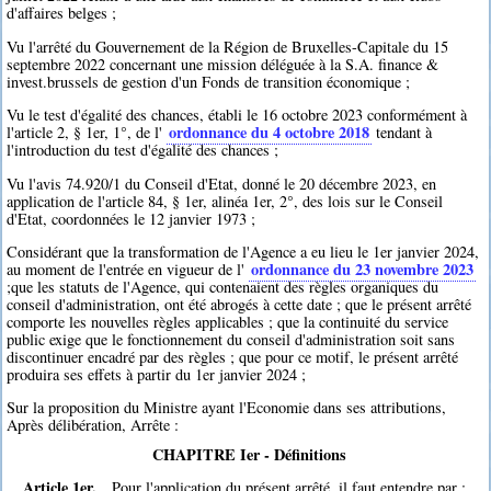
d'affaires belges ;
Vu l'arrêté du Gouvernement de la Région de Bruxelles-Capitale du 15
septembre 2022 concernant une mission déléguée à la S.A. finance &
invest.brussels de gestion d'un Fonds de transition économique ;
Vu le test d'égalité des chances, établi le 16 octobre 2023 conformément à
ordonnance du 4 octobre 2018
l'article 2, § 1er, 1°, de l'
tendant à
l'introduction du test d'égalité des chances ;
Vu l'avis 74.920/1 du Conseil d'Etat, donné le 20 décembre 2023, en
application de l'article 84, § 1er, alinéa 1er, 2°, des lois sur le Conseil
d'Etat, coordonnées le 12 janvier 1973 ;
Considérant que la transformation de l'Agence a eu lieu le 1er janvier 2024,
ordonnance du 23 novembre 2023
au moment de l'entrée en vigueur de l'
;que les statuts de l'Agence, qui contenaient des règles organiques du
conseil d'administration, ont été abrogés à cette date ; que le présent arrêté
comporte les nouvelles règles applicables ; que la continuité du service
public exige que le fonctionnement du conseil d'administration soit sans
discontinuer encadré par des règles ; que pour ce motif, le présent arrêté
produira ses effets à partir du 1er janvier 2024 ;
Sur la proposition du Ministre ayant l'Economie dans ses attributions,
Après délibération, Arrête :
CHAPITRE Ier - Définitions
Article 1er.
Pour l'application du présent arrêté, il faut entendre par :