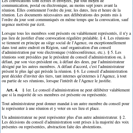
Les convocations sont écrites et envoyées, par tout moyen de
communication, postal ou électronique, au moins sept jours avant la
réunion. Elles contiennent l'ordre du jour, les dates, lieu et heure de la
réunion. Les documents nécessaires aux délibérations des points mis à
l'ordre du jour sont communiqués en même temps que la convocation, sauf
urgence motivée par écrit.
Lorsque tous les membres sont présents ou valablement représentés, il n'y a
pas lieu de justifier d'une convocation régulière préalable. § 4. Les réunions
se tiennent en principe au siège social de l'Agence, ou exceptionnellement
dans tout autre endroit en Région, sauf organisation d'un conseil
d'administration par voie électronique (vidéoconférence, etc.). § 5. Les
réunions sont présidées par le président du conseil d'administration ou, à
défaut, par son vice-président ou, à défaut des deux, par l'administrateur
désigné par les autres membres. A défaut d'accord, c'est l'administrateur
présent le plus âgé qui préside la réunion. § 6. Le conseil d'administration
peut décider d'inviter des tiers, tant internes qu'externes à l'Agence, à tout
ou partie de ses réunions, lorsque l'intérêt de l'Agence le justifie.
Art. 4.
§ 1er. Le conseil d'administration ne peut délibérer valablement
que si la majorité de ses membres est présente ou représentée.
Tout administrateur peut donner mandat à un autre membre du conseil pour
le représenter à une réunion et y voter en ses lieu et place.
Un administrateur ne peut représenter plus d'un autre administrateur. § 2.
Les décisions du conseil d'administration sont prises à la majorité des voix
présentes ou représentées, abstraction faite des abstentions.