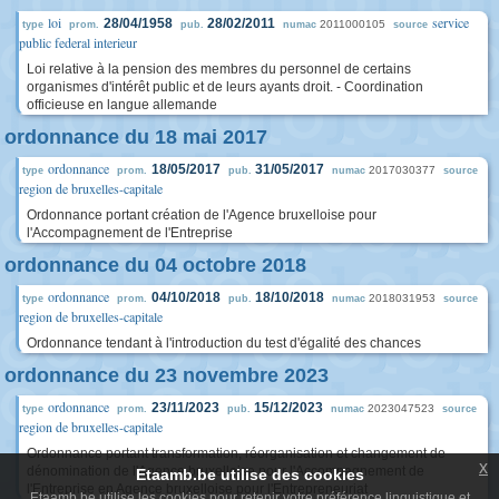
loi
service
28/04/1958
28/02/2011
2011000105
type
prom.
pub.
numac
source
public federal interieur
Loi relative à la pension des membres du personnel de certains
organismes d'intérêt public et de leurs ayants droit. - Coordination
officieuse en langue allemande
ordonnance du 18 mai 2017
ordonnance
18/05/2017
31/05/2017
2017030377
type
prom.
pub.
numac
source
region de bruxelles-capitale
Ordonnance portant création de l'Agence bruxelloise pour
l'Accompagnement de l'Entreprise
ordonnance du 04 octobre 2018
ordonnance
04/10/2018
18/10/2018
2018031953
type
prom.
pub.
numac
source
region de bruxelles-capitale
Ordonnance tendant à l'introduction du test d'égalité des chances
ordonnance du 23 novembre 2023
ordonnance
23/11/2023
15/12/2023
2023047523
type
prom.
pub.
numac
source
region de bruxelles-capitale
Ordonnance portant transformation, réorganisation et changement de
x
dénomination de l'Agence bruxelloise pour l'Accompagnement de
Etaamb.be utilise des cookies
l'Entreprise en Agence bruxelloise pour l'Entrepreneuriat
Etaamb.be utilise les cookies pour retenir votre préférence linguistique et