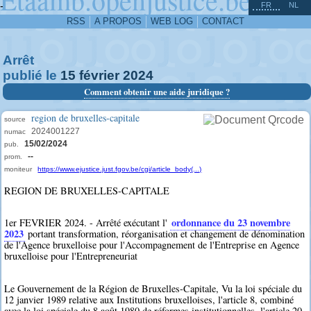
^
-
FR
NL
RSS
A PROPOS
WEB LOG
CONTACT
Arrêt
publié le
15
février
2024
Comment obtenir une aide juridique ?
region de bruxelles-capitale
source
2024001227
numac
15/02/2024
pub.
--
prom.
moniteur
https://www.ejustice.just.fgov.be/cgi/article_body(...)
REGION DE BRUXELLES-CAPITALE
ordonnance du 23 novembre
1er FEVRIER 2024. - Arrêté exécutant l'
2023
portant transformation, réorganisation et changement de dénomination
de l'Agence bruxelloise pour l'Accompagnement de l'Entreprise en Agence
bruxelloise pour l'Entrepreneuriat
Le Gouvernement de la Région de Bruxelles-Capitale, Vu la loi spéciale du
12 janvier 1989 relative aux Institutions bruxelloises, l'article 8, combiné
avec la loi spéciale du 8 août 1980 de réformes institutionnelles, l'article 20