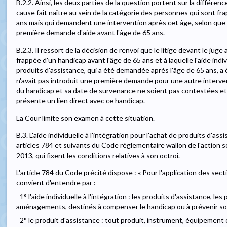
B.2.2. Ainsi, les deux parties de la question portent sur la différen
cause fait naître au sein de la catégorie des personnes qui sont fr
ans mais qui demandent une intervention après cet âge, selon que
première demande d'aide avant l'âge de 65 ans.
B.2.3. Il ressort de la décision de renvoi que le litige devant le jug
frappée d'un handicap avant l'âge de 65 ans et à laquelle l'aide indiv
produits d'assistance, qui a été demandée après l'âge de 65 ans, a 
n'avait pas introduit une première demande pour une autre interven
du handicap et sa date de survenance ne soient pas contestées et 
présente un lien direct avec ce handicap.
La Cour limite son examen à cette situation.
B.3. L'aide individuelle à l'intégration pour l'achat de produits d'a
articles 784 et suivants du Code réglementaire wallon de l'action soc
2013, qui fixent les conditions relatives à son octroi.
L'article 784 du Code précité dispose : « Pour l'application des secti
convient d'entendre par :
1° l'aide individuelle à l'intégration : les produits d'assistance, le
aménagements, destinés à compenser le handicap ou à prévenir so
2° le produit d'assistance : tout produit, instrument, équipemen