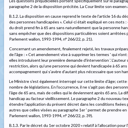
Les questions préjudicielles portent spécifiquement sur le paragraph
paragraphe 2 de la disposition précitée. La Cour limite son examen 
B.1.2. La disposition en cause reprend le texte de l'article 16 du décr
des personnes handicapées ». Celui-ci était expliqué en ces mots : «
du droit prend fin à 65 ans sans naturellement que la personne han
sans empêcher que des dispositions particulières soient arrêtées pou
Parlement wallon, 1993-1994, n° 266/22, p. 21).
Concernant un amendement, finalement rejeté, les travaux prépara
de l'âge : « Cet amendement vise à supprimer les termes ' qui n'on
elles introduisent leur première demande d'intervention '. L'aute
restriction, alors qu'une personne qui devient handicapée à 65 ans 
accompagnement qui s'avère d'autant plus nécessaire que son hand
Le Ministre s'est également interrogé sur cette limite d'âge; cett
nombre de législations. En l'occurrence, il ne s'agit pas des perso
l'âge de 65 ans, mais de celles qui le deviennent après 65 ans. La dif
handicap au facteur vieillissement. Le paragraphe 2 du nouveau t
étendre l'application du présent décret dans les conditions fixées
autres que celles visées au paragraphe 1er ' permet de prendre en c
Parlement wallon, 1993-1994, n° 266/22, p. 39).
B.1.3. Par le décret du 1er octobre 2020 « relatif à l'allocation pou