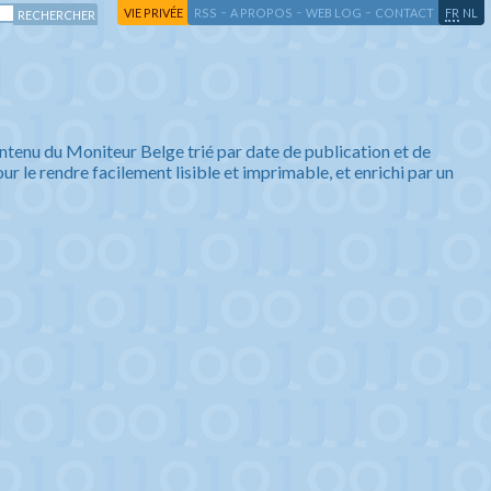
-
-
-
-
VIE PRIVÉE
RSS
A PROPOS
WEB LOG
CONTACT
FR
NL
ntenu du Moniteur Belge trié par date de publication et de
ur le rendre facilement lisible et imprimable, et enrichi par un