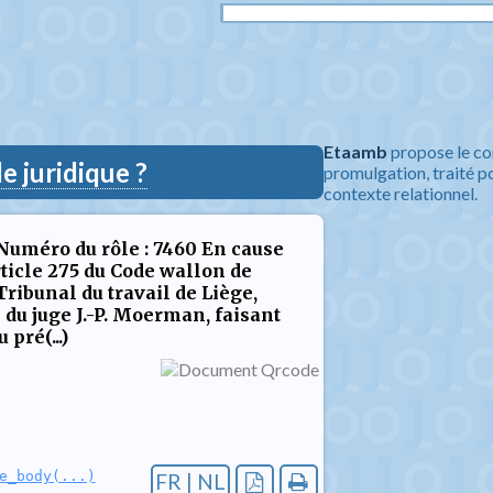
Etaamb
propose le co
 juridique ?
promulgation, traité po
contexte relationnel.
2 Numéro du rôle : 7460 En cause
article 275 du Code wallon de
 Tribunal du travail de Liège,
 du juge J.-P. Moerman, faisant
pré(...)
e_body(...)
FR | NL