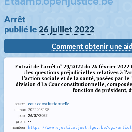
Etaamb.openjustice.be
Arrêt  
publié le 
26
juillet
2022
Comment obtenir une aide
Extrait de l'arrêt n° 29/2022 du 24 février 202
: les questions préjudicielles relatives à l'
l'action sociale et de la santé, posées par le
division d La Cour constitutionnelle, composée
fonction de président, du 
source
cour constitutionnelle
numac
2022203439
pub.
26/07/2022
prom.
--
moniteur
https://www.ejustice.just.fgov.be/cgi/articl