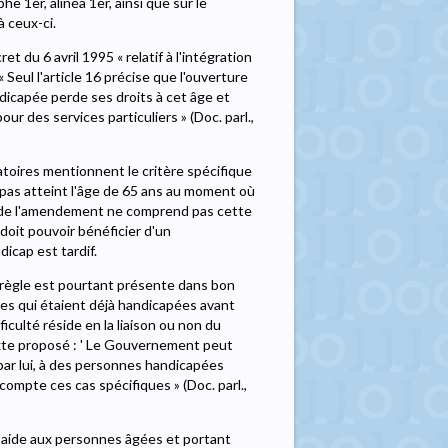
e 1er, alinéa 1er, ainsi que sur le
à ceux-ci.
et du 6 avril 1995 « relatif à l'intégration
 Seul l'article 16 précise que l'ouverture
dicapée perde ses droits à cet âge et
r des services particuliers » (Doc. parl.,
toires mentionnent le critère spécifique
t pas atteint l'âge de 65 ans au moment où
ur de l'amendement ne comprend pas cette
doit pouvoir bénéficier d'un
icap est tardif.
e règle est pourtant présente dans bon
nnes qui étaient déjà handicapées avant
ficulté réside en la liaison ou non du
exte proposé : ' Le Gouvernement peut
 par lui, à des personnes handicapées
ompte ces cas spécifiques » (Doc. parl.,
r l'aide aux personnes âgées et portant