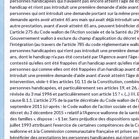
personnes handicapées qui n'avaient pas encore atteint l'âge de 65
handicap et n'ont pas introduit une première demande d'aide avant d
personnes qui ont introduit une demande portant sur la même pre
demande après avoir atteint 65 ans mais qui avait déjà introduit 
autre prestation, avant d'avoir atteint 65 ans, peuvent bénéficier d
L'article 275 du Code wallon de l'Action sociale et de la Santé du 29
Gouvernement wallon à exclure du champ d'application du décret et d
l'intégration (au travers de l'article 785 du code réglementaire wallon
personnes handicapées qui n'ont pas introduit une première demand
ans, dont le handicap n'a pas été constaté par l'Agence avant l'âge 
contesté qu'elles ont été frappées d'un handicap avant qu'elles n'ai
personnes qui comme elles ont été frappées d'un handicap avant d'a
introduit une première demande d'aide avant d'avoir atteint l'âge 
intervention, viole-t-il les articles 10, 11 de la Constitution, combi
personnes handicapées, et particulièrement ses articles 19, et 26, 
révisée du 3 mai 1996 et particulièrement son article 15 ? ». (...) III. 
cause B.1.1. L'article 275 de la partie décrétale du Code wallon de l'
septembre 2011 (ci-après : le Code wallon de l'action sociale et de la
décret du 3 décembre 2015 « relatif à l'Agence wallonne de la santé
des familles », dispose : « § 1er. Sans préjudice des dispositions s
juillet 1993 attribuant l'exercice de certaines compétences de la 
wallonne et à la Commission communautaire française et prises en 
bénéficier des prestations les personnes handicapées qui n'ont pa