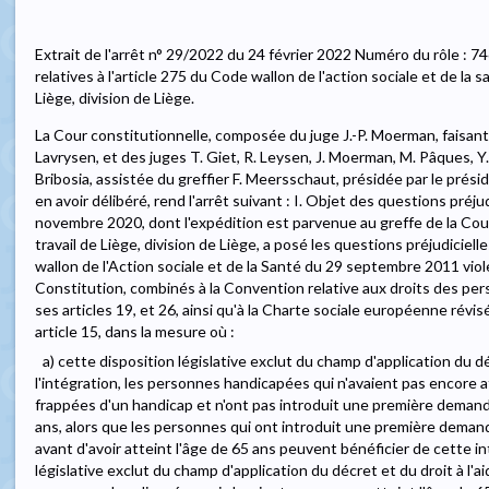
Extrait de l'arrêt n° 29/2022 du 24 février 2022 Numéro du rôle : 74
relatives à l'article 275 du Code wallon de l'action sociale et de la s
Liège, division de Liège.
La Cour constitutionnelle, composée du juge J.-P. Moerman, faisant
Lavrysen, et des juges T. Giet, R. Leysen, J. Moerman, M. Pâques, Y
Bribosia, assistée du greffier F. Meersschaut, présidée par le prési
en avoir délibéré, rend l'arrêt suivant : I. Objet des questions pré
novembre 2020, dont l'expédition est parvenue au greffe de la Cou
travail de Liège, division de Liège, a posé les questions préjudicielle
wallon de l'Action sociale et de la Santé du 29 septembre 2011 viole-t
Constitution, combinés à la Convention relative aux droits des pe
ses articles 19, et 26, ainsi qu'à la Charte sociale européenne révi
article 15, dans la mesure où :
a) cette disposition législative exclut du champ d'application du déc
l'intégration, les personnes handicapées qui n'avaient pas encore at
frappées d'un handicap et n'ont pas introduit une première demande
ans, alors que les personnes qui ont introduit une première deman
avant d'avoir atteint l'âge de 65 ans peuvent bénéficier de cette in
législative exclut du champ d'application du décret et du droit à l'aid