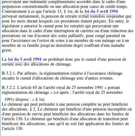
percevaient une indemnité complémentaire accordée dans le cadre d'une
prépension conventionnelle ou une allocation pour cause de crédit-temps.
loi du 5 avril 1994
Contrairement à ce que l'article 13, § 1er, de la
prévoyait initialement, la pension de retraite n'était toutefois suspendue que
pour les mois durant lesquels ces prestations étaient perçues. En outre, le
législateur a autorisé le cumul pour les retraités qui percevaient une
allocation dans le cadre d'une interruption de carrière ou d'une réduction des
prestations en vue d'assurer des soins palliatifs, pour congé parental ou
pour l'assistance ou l'octroi de soins à un membre de son ménage ou à un
membre de sa famille jusqu'au deuxième degré souffrant d'une maladie
grave.
loi du 5 avril 1994
La
ne prohibait donc pas le cumul d'une pension de
retraite avec des allocations de chômage.
B.3.2.1. Par ailleurs, la réglementation relative à l'assurance chômage
encadre le cumul d'allocations de chômage avec d'autres revenus.
B.3.2.2. L'article 65 de l'arrêté royal du 25 novembre 1991 « portant
réglementation du chômage » (ci-après : l'arrêté royal du 25 novembre
1991) dispose : « § 1er.
Le chômeur qui peut prétendre à une pension complète ne peut bénéficier
des allocations. § 2. Le chômeur qui bénéficie d'une pension incomplète ou
d'une pension de survie peut bénéficier des allocations dans les limites de
l'article 130. Le chômeur qui bénéficie d'une allocation de transition peut
bénéficier des allocations, sans qu'il ne soit fait application des limites de
l'article 130.