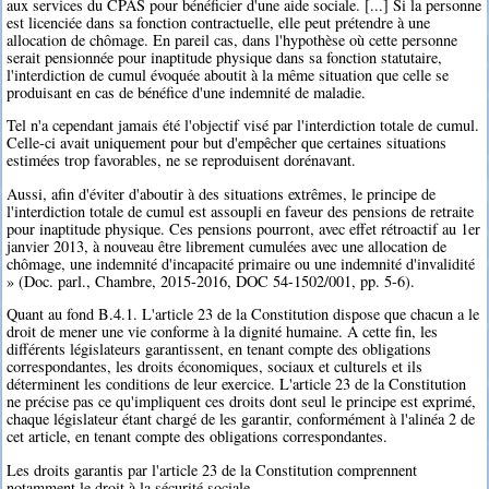
aux services du CPAS pour bénéficier d'une aide sociale. [...] Si la personne
est licenciée dans sa fonction contractuelle, elle peut prétendre à une
allocation de chômage. En pareil cas, dans l'hypothèse où cette personne
serait pensionnée pour inaptitude physique dans sa fonction statutaire,
l'interdiction de cumul évoquée aboutit à la même situation que celle se
produisant en cas de bénéfice d'une indemnité de maladie.
Tel n'a cependant jamais été l'objectif visé par l'interdiction totale de cumul.
Celle-ci avait uniquement pour but d'empêcher que certaines situations
estimées trop favorables, ne se reproduisent dorénavant.
Aussi, afin d'éviter d'aboutir à des situations extrêmes, le principe de
l'interdiction totale de cumul est assoupli en faveur des pensions de retraite
pour inaptitude physique. Ces pensions pourront, avec effet rétroactif au 1er
janvier 2013, à nouveau être librement cumulées avec une allocation de
chômage, une indemnité d'incapacité primaire ou une indemnité d'invalidité
» (Doc. parl., Chambre, 2015-2016, DOC 54-1502/001, pp. 5-6).
Quant au fond B.4.1. L'article 23 de la Constitution dispose que chacun a le
droit de mener une vie conforme à la dignité humaine. A cette fin, les
différents législateurs garantissent, en tenant compte des obligations
correspondantes, les droits économiques, sociaux et culturels et ils
déterminent les conditions de leur exercice. L'article 23 de la Constitution
ne précise pas ce qu'impliquent ces droits dont seul le principe est exprimé,
chaque législateur étant chargé de les garantir, conformément à l'alinéa 2 de
cet article, en tenant compte des obligations correspondantes.
Les droits garantis par l'article 23 de la Constitution comprennent
notamment le droit à la sécurité sociale.