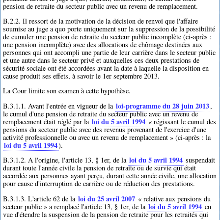
pension de retraite du secteur public avec un revenu de remplacement.
B.2.2. Il ressort de la motivation de la décision de renvoi que l'affaire
soumise au juge a quo porte uniquement sur la suppression de la possibilité
de cumuler une pension de retraite du secteur public incomplète (ci-après :
une pension incomplète) avec des allocations de chômage destinées aux
personnes qui ont accompli une partie de leur carrière dans le secteur public
et une autre dans le secteur privé et auxquelles ces deux prestations de
sécurité sociale ont été accordées avant la date à laquelle la disposition en
cause produit ses effets, à savoir le 1er septembre 2013.
La Cour limite son examen à cette hypothèse.
loi-programme du 28 juin 2013
B.3.1.1. Avant l'entrée en vigueur de la
,
le cumul d'une pension de retraite du secteur public avec un revenu de
loi du 5 avril 1994
remplacement était réglé par la
« régissant le cumul des
pensions du secteur public avec des revenus provenant de l'exercice d'une
activité professionnelle ou avec un revenu de remplacement » (ci-après : la
loi du 5 avril 1994
).
loi du 5 avril 1994
B.3.1.2. A l'origine, l'article 13, § 1er, de la
suspendait
durant toute l'année civile la pension de retraite ou de survie qui était
accordée aux personnes ayant perçu, durant cette année civile, une allocation
pour cause d'interruption de carrière ou de réduction des prestations.
loi du 25 avril 2007
B.3.1.3. L'article 62 de la
« relative aux pensions du
loi du 5 avril 1994
secteur public » a remplacé l'article 13, § 1er, de la
en
vue d'étendre la suspension de la pension de retraite pour les retraités qui