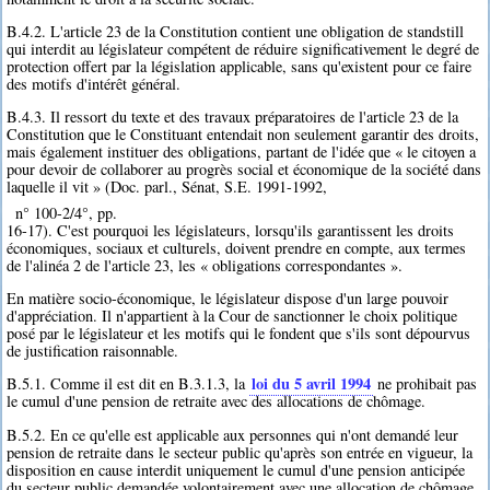
B.4.2. L'article 23 de la Constitution contient une obligation de standstill
qui interdit au législateur compétent de réduire significativement le degré de
protection offert par la législation applicable, sans qu'existent pour ce faire
des motifs d'intérêt général.
B.4.3. Il ressort du texte et des travaux préparatoires de l'article 23 de la
Constitution que le Constituant entendait non seulement garantir des droits,
mais également instituer des obligations, partant de l'idée que « le citoyen a
pour devoir de collaborer au progrès social et économique de la société dans
laquelle il vit » (Doc. parl., Sénat, S.E. 1991-1992,
n° 100-2/4°, pp.
16-17). C'est pourquoi les législateurs, lorsqu'ils garantissent les droits
économiques, sociaux et culturels, doivent prendre en compte, aux termes
de l'alinéa 2 de l'article 23, les « obligations correspondantes ».
En matière socio-économique, le législateur dispose d'un large pouvoir
d'appréciation. Il n'appartient à la Cour de sanctionner le choix politique
posé par le législateur et les motifs qui le fondent que s'ils sont dépourvus
de justification raisonnable.
loi du 5 avril 1994
B.5.1. Comme il est dit en B.3.1.3, la
ne prohibait pas
le cumul d'une pension de retraite avec des allocations de chômage.
B.5.2. En ce qu'elle est applicable aux personnes qui n'ont demandé leur
pension de retraite dans le secteur public qu'après son entrée en vigueur, la
disposition en cause interdit uniquement le cumul d'une pension anticipée
du secteur public demandée volontairement avec une allocation de chômage.