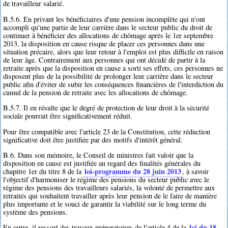
de travailleur salarié.
B.5.6. En privant les bénéficiaires d'une pension incomplète qui n'ont
accompli qu'une partie de leur carrière dans le secteur public du droit de
continuer à bénéficier des allocations de chômage après le 1er septembre
2013, la disposition en cause risque de placer ces personnes dans une
situation précaire, alors que leur retour à l'emploi est plus difficile en raison
de leur âge. Contrairement aux personnes qui ont décidé de partir à la
retraite après que la disposition en cause a sorti ses effets, ces personnes ne
disposent plus de la possibilité de prolonger leur carrière dans le secteur
public afin d'éviter de subir les conséquences financières de l'interdiction du
cumul de la pension de retraite avec les allocations de chômage.
B.5.7. Il en résulte que le degré de protection de leur droit à la sécurité
sociale pourrait être significativement réduit.
Pour être compatible avec l'article 23 de la Constitution, cette réduction
significative doit être justifiée par des motifs d'intérêt général.
B.6. Dans son mémoire, le Conseil de ministres fait valoir que la
disposition en cause est justifiée au regard des finalités générales du
loi-programme du 28 juin 2013
chapitre 1er du titre 8 de la
, à savoir
l'objectif d'harmoniser le régime des pensions du secteur public avec le
régime des pensions des travailleurs salariés, la volonté de permettre aux
retraités qui souhaitent travailler après leur pension de le faire de manière
plus importante et le souci de garantir la viabilité sur le long terme du
système des pensions.
loi du 18
En outre, il ressort des travaux préparatoires de l'article 4 de la