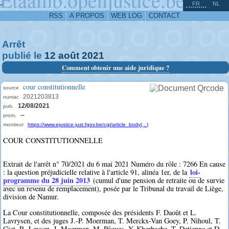
^
-
FR
NL
RSS
A PROPOS
WEB LOG
CONTACT
Arrêt
publié le
12
août
2021
Comment obtenir une aide juridique ?
cour constitutionnelle
source
2021203813
numac
12/08/2021
pub.
--
prom.
moniteur
https://www.ejustice.just.fgov.be/cgi/article_body(...)
COUR CONSTITUTIONNELLE
Extrait de l'arrêt n° 70/2021 du 6 mai 2021 Numéro du rôle : 7266 En cause
loi-
: la question préjudicielle relative à l'article 91, alinéa 1er, de la
programme du 28 juin 2013
(cumul d'une pension de retraite ou de survie
avec un revenu de remplacement), posée par le Tribunal du travail de Liège,
division de Namur.
La Cour constitutionnelle, composée des présidents F. Daoût et L.
Lavrysen, et des juges J.-P. Moerman, T. Merckx-Van Goey, P. Nihoul, T.
Giet, R. Leysen, J. Moerman, M. Pâques, Y. Kherbache, T. Detienne et D.