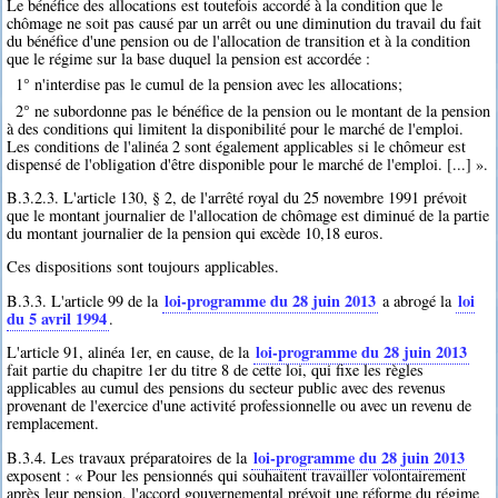
Le bénéfice des allocations est toutefois accordé à la condition que le
chômage ne soit pas causé par un arrêt ou une diminution du travail du fait
du bénéfice d'une pension ou de l'allocation de transition et à la condition
que le régime sur la base duquel la pension est accordée :
1° n'interdise pas le cumul de la pension avec les allocations;
2° ne subordonne pas le bénéfice de la pension ou le montant de la pension
à des conditions qui limitent la disponibilité pour le marché de l'emploi.
Les conditions de l'alinéa 2 sont également applicables si le chômeur est
dispensé de l'obligation d'être disponible pour le marché de l'emploi. [...] ».
B.3.2.3. L'article 130, § 2, de l'arrêté royal du 25 novembre 1991 prévoit
que le montant journalier de l'allocation de chômage est diminué de la partie
du montant journalier de la pension qui excède 10,18 euros.
Ces dispositions sont toujours applicables.
loi-programme du 28 juin 2013
loi
B.3.3. L'article 99 de la
a abrogé la
du 5 avril 1994
.
loi-programme du 28 juin 2013
L'article 91, alinéa 1er, en cause, de la
fait partie du chapitre 1er du titre 8 de cette loi, qui fixe les règles
applicables au cumul des pensions du secteur public avec des revenus
provenant de l'exercice d'une activité professionnelle ou avec un revenu de
remplacement.
loi-programme du 28 juin 2013
B.3.4. Les travaux préparatoires de la
exposent : « Pour les pensionnés qui souhaitent travailler volontairement
après leur pension, l'accord gouvernemental prévoit une réforme du régime