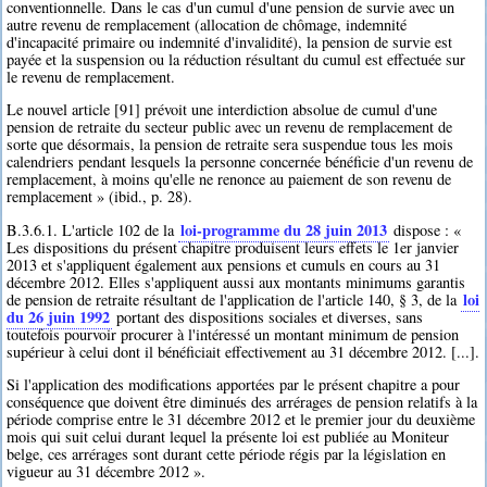
conventionnelle. Dans le cas d'un cumul d'une pension de survie avec un
autre revenu de remplacement (allocation de chômage, indemnité
d'incapacité primaire ou indemnité d'invalidité), la pension de survie est
payée et la suspension ou la réduction résultant du cumul est effectuée sur
le revenu de remplacement.
Le nouvel article [91] prévoit une interdiction absolue de cumul d'une
pension de retraite du secteur public avec un revenu de remplacement de
sorte que désormais, la pension de retraite sera suspendue tous les mois
calendriers pendant lesquels la personne concernée bénéficie d'un revenu de
remplacement, à moins qu'elle ne renonce au paiement de son revenu de
remplacement » (ibid., p. 28).
loi-programme du 28 juin 2013
B.3.6.1. L'article 102 de la
dispose : «
Les dispositions du présent chapitre produisent leurs effets le 1er janvier
2013 et s'appliquent également aux pensions et cumuls en cours au 31
décembre 2012. Elles s'appliquent aussi aux montants minimums garantis
loi
de pension de retraite résultant de l'application de l'article 140, § 3, de la
du 26 juin 1992
portant des dispositions sociales et diverses, sans
toutefois pourvoir procurer à l'intéressé un montant minimum de pension
supérieur à celui dont il bénéficiait effectivement au 31 décembre 2012. [...].
Si l'application des modifications apportées par le présent chapitre a pour
conséquence que doivent être diminués des arrérages de pension relatifs à la
période comprise entre le 31 décembre 2012 et le premier jour du deuxième
mois qui suit celui durant lequel la présente loi est publiée au Moniteur
belge, ces arrérages sont durant cette période régis par la législation en
vigueur au 31 décembre 2012 ».