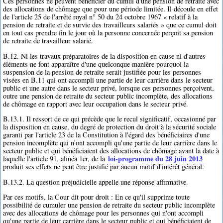
Ces personnes ne peuvent bénéficier du cumul d'une pension de retraite avec
des allocations de chômage que pour une période limitée. Il découle en effet
de l'article 25 de l'arrêté royal n° 50 du 24 octobre 1967 « relatif à la
pension de retraite et de survie des travailleurs salariés » que ce cumul doit
en tout cas prendre fin le jour où la personne concernée perçoit sa pension
de retraite de travailleur salarié.
B.12. Ni les travaux préparatoires de la disposition en cause ni d'autres
éléments ne font apparaître d'une quelconque manière pourquoi la
suspension de la pension de retraite serait justifiée pour les personnes
visées en B.11 qui ont accompli une partie de leur carrière dans le secteur
public et une autre dans le secteur privé, lorsque ces personnes perçoivent,
outre une pension de retraite du secteur public incomplète, des allocations
de chômage en rapport avec leur occupation dans le secteur privé.
B.13.1. Il ressort de ce qui précède que le recul significatif, occasionné par
la disposition en cause, du degré de protection du droit à la sécurité sociale
garanti par l'article 23 de la Constitution à l'égard des bénéficiaires d'une
pension incomplète qui n'ont accompli qu'une partie de leur carrière dans le
secteur public et qui bénéficiaient des allocations de chômage avant la date à
loi-programme du 28 juin 2013
laquelle l'article 91, alinéa 1er, de la
produit ses effets ne peut être justifié par aucun motif d'intérêt général.
B.13.2. La question préjudicielle appelle une réponse affirmative.
Par ces motifs, la Cour dit pour droit : En ce qu'il supprime toute
possibilité de cumuler une pension de retraite du secteur public incomplète
avec des allocations de chômage pour les personnes qui n'ont accompli
qu'une partie de leur carrière dans le secteur public et qui bénéficiaient de