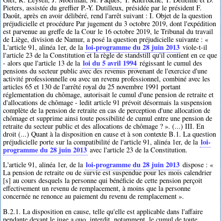
Pieters, assistée du greffier P.-Y. Dutilleux, présidée par le président F.
Daoût, après en avoir délibéré, rend l'arrêt suivant : I. Objet de la question
préjudicielle et procédure Par jugement du 3 octobre 2019, dont l'expédition
est parvenue au greffe de la Cour le 16 octobre 2019, le Tribunal du travail
de Liège, division de Namur, a posé la question préjudicielle suivante : «
loi-programme du 28 juin 2013
L'article 91, alinéa 1er, de la
viole-t-il
l'article 23 de la Constitution et la règle de standstill qu'il contient en ce que
loi du 5 avril 1994
- alors que l'article 13 de la
régissant le cumul des
pensions du secteur public avec des revenus provenant de l'exercice d'une
activité professionnelle ou avec un revenu professionnel, combiné avec les
articles 65 et 130 de l'arrêté royal du 25 novembre 1991 portant
réglementation du chômage, autorisait le cumul d'une pension de retraite et
d'allocations de chômage - ledit article 91 prévoit désormais la suspension
complète de la pension de retraite en cas de perception d'une allocation de
chômage et supprime ainsi toute possibilité de cumul entre une pension de
retraite du secteur public et des allocations de chômage ? ». (...) III. En
droit (...) Quant à la disposition en cause et à son contexte B.1. La question
loi-
préjudicielle porte sur la compatibilité de l'article 91, alinéa 1er, de la
programme du 28 juin 2013
avec l'article 23 de la Constitution.
loi-programme du 28 juin 2013
L'article 91, alinéa 1er, de la
dispose : «
La pension de retraite ou de survie est suspendue pour les mois calendrier
[s] au cours desquels la personne qui bénéficie de cette pension perçoit
effectivement un revenu de remplacement, à moins que la personne
concernée ne renonce au paiement du revenu de remplacement ».
B.2.1. La disposition en cause, telle qu'elle est applicable dans l'affaire
pendante devant le juge a quo, interdit, notamment, le cumul de toute