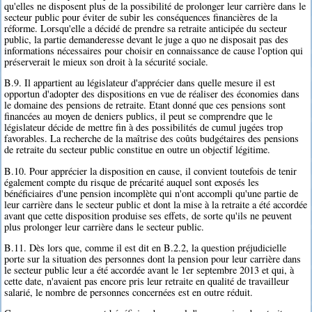
qu'elles ne disposent plus de la possibilité de prolonger leur carrière dans le
secteur public pour éviter de subir les conséquences financières de la
réforme. Lorsqu'elle a décidé de prendre sa retraite anticipée du secteur
public, la partie demanderesse devant le juge a quo ne disposait pas des
informations nécessaires pour choisir en connaissance de cause l'option qui
préserverait le mieux son droit à la sécurité sociale.
B.9. Il appartient au législateur d'apprécier dans quelle mesure il est
opportun d'adopter des dispositions en vue de réaliser des économies dans
le domaine des pensions de retraite. Etant donné que ces pensions sont
financées au moyen de deniers publics, il peut se comprendre que le
législateur décide de mettre fin à des possibilités de cumul jugées trop
favorables. La recherche de la maîtrise des coûts budgétaires des pensions
de retraite du secteur public constitue en outre un objectif légitime.
B.10. Pour apprécier la disposition en cause, il convient toutefois de tenir
également compte du risque de précarité auquel sont exposés les
bénéficiaires d'une pension incomplète qui n'ont accompli qu'une partie de
leur carrière dans le secteur public et dont la mise à la retraite a été accordée
avant que cette disposition produise ses effets, de sorte qu'ils ne peuvent
plus prolonger leur carrière dans le secteur public.
B.11. Dès lors que, comme il est dit en B.2.2, la question préjudicielle
porte sur la situation des personnes dont la pension pour leur carrière dans
le secteur public leur a été accordée avant le 1er septembre 2013 et qui, à
cette date, n'avaient pas encore pris leur retraite en qualité de travailleur
salarié, le nombre de personnes concernées est en outre réduit.