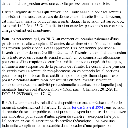
de cumul d'une pension avec une activité professionnelle autorisée.
L'actuel régime de cumul qui prévoit une limite annuelle pour les revenus
autorisés et une sanction en cas de dépassement de cette limite de revenu,
est maintenu, mais le pourcentage à partir duquel la pension est suspendue,
est porté de 15 % à 25 % . La distinction entre les pensionnés avec et sans
charge d'enfant est maintenue.
Pour les personnes qui, en 2013, au moment du premier paiement d'une
pension de retraite comptent 42 années de carrière et ont 65 ans, la limite
des revenus professionnels est supprimée. Ces pensionnés pourront à
l'avenir cumuler de manière illimitée. [...] A l'avenir, le cumul d'une pension
de retraite avec un revenu de remplacement, en ce compris les allocations
pour cause d'interruption de carrière, crédit-temps ou congés thématiques,
entraînera une suspension de la pension de retraite. Le cumul d'une pension
de survie avec un revenu de remplacement, en ce compris les allocations
pour interruption de carrière, crédit-temps ou congés thématiques, reste
possible pendant douze mois consécutifs ou non, éventuellement en
combinaison avec une activité professionnelle autorisée pour laquelle [les]
montants limites sont d'application » (Doc. parl., Chambre, 2012-2013,
DOC 53-2853/003, pp. 17-18).
B.3.5. Le commentaire relatif à la disposition en cause précise : « Pour le
loi du 5 avril 1994
moment, conformément à l'article 13 de la
, une pension
de retraite du secteur public est uniquement suspendue en cas de cumul avec
une allocation pour cause d'interruption de carrière - exception faite pour
l'allocation en cas d'interruption de carrière thématique -, ou avec une
indemnité complémentaire accordée dans le cadre d'une prépension