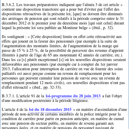
B.3.6.2. Les travaux préparatoires indiquent que l'alinéa 3 de cet article «
contient une disposition transitoire qui a pour but d'éviter par l'effet des
dispositions rétroactives de la présente loi, [que] ne doivent être diminués
des arrérages de pension qui sont relatifs à la période comprise entre le 31
décembre 2012 et le premier jour du deuxième mois [qui suit celui] durant
lequel la présente loi sera publiée au Moniteur belge » (ibid., p. 32).
Ils soulignent : « [Cette disposition] limite en effet cette rétroactivité aux
effets qui jouent en la faveur des pensionnés (par exemple à la suite de
l'augmentation des montants limites, de l'augmentation de la marge qui
passe de 15 % à 25 %, de la possibilité de percevoir des revenus d'appoint
illimités à partir de l'âge de 65 ans moyennant 42 années de carrière, etc.).
Dans les ca [s] plutôt exceptionnel [s] où les nouvelles dispositions seraient
défavorables aux pensionnés (par exemple car à compter du 1er janvier
2013, l'allocation pour interruption de carrière en vue de fournir des soins
palliatifs est aussi perçue comme un revenu de remplacement pour les
personnes qui peuvent cumuler leur pension de survie avec un revenu de
remplacement pendant 12 mois civils), ces nouvelles dispositions n'ont pas
d'effet rétroactif » (ibid., pp. 32-33).
loi-programme du 28 juin 2013
B.3.7.1. L'article 91 de la
a fait l'objet
d'une modification postérieure à la période litigieuse.
loi du 18 décembre 2015
L'article 4 de la
« en matière d'assimilation d'une
période de non-activité de certains membres de la police intégrée pour la
condition de carrière pour partir en pension anticipée, en matière de cumul
avec une pension du secteur public, en matière de revenu garanti aux
personnes âgées, et en matière de pensions du personnel navigant de