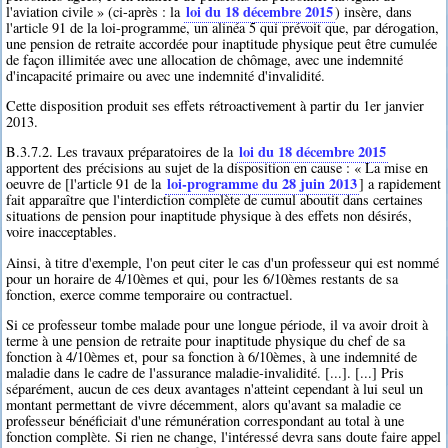
loi du 18 décembre 2015
l'aviation civile » (ci-après : la
) insère, dans
l'article 91 de la loi-programme, un alinéa 5 qui prévoit que, par dérogation,
une pension de retraite accordée pour inaptitude physique peut être cumulée
de façon illimitée avec une allocation de chômage, avec une indemnité
d'incapacité primaire ou avec une indemnité d'invalidité.
Cette disposition produit ses effets rétroactivement à partir du 1er janvier
2013.
loi du 18 décembre 2015
B.3.7.2. Les travaux préparatoires de la
apportent des précisions au sujet de la disposition en cause : « La mise en
loi-programme du 28 juin 2013
oeuvre de [l'article 91 de la
] a rapidement
fait apparaître que l'interdiction complète de cumul aboutit dans certaines
situations de pension pour inaptitude physique à des effets non désirés,
voire inacceptables.
Ainsi, à titre d'exemple, l'on peut citer le cas d'un professeur qui est nommé
pour un horaire de 4/10èmes et qui, pour les 6/10èmes restants de sa
fonction, exerce comme temporaire ou contractuel.
Si ce professeur tombe malade pour une longue période, il va avoir droit à
terme à une pension de retraite pour inaptitude physique du chef de sa
fonction à 4/10èmes et, pour sa fonction à 6/10èmes, à une indemnité de
maladie dans le cadre de l'assurance maladie-invalidité. [...]. [...] Pris
séparément, aucun de ces deux avantages n'atteint cependant à lui seul un
montant permettant de vivre décemment, alors qu'avant sa maladie ce
professeur bénéficiait d'une rémunération correspondant au total à une
fonction complète. Si rien ne change, l'intéressé devra sans doute faire appel