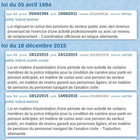
loi du 05 avril 1994
loi
service
05/04/1994
10/08/2011
2011000519
type
prom.
pub.
numac
source
public federal interieur
Loi régissant le cumul des pensions du secteur public avec des revenus
provenant de l'exercice d'une activité professionnelle ou avec un revenu
de remplacement. - Coordination officieuse en langue allemande
loi du 18 décembre 2015
loi
service
18/12/2015
24/12/2015
2015022579
type
prom.
pub.
numac
source
public federal securite sociale
Loi en matière d'assimilation d'une période de non-activité de certains
membres de la police intégrée pour la condition de carrière pour partir en
pension anticipée, en matière de cumul avec une pension du secteur
public, en matière de revenu garanti aux personnes âgées, et en matière
de pensions du personnel navigant de l'aviation civile
loi
service
18/12/2015
14/06/2016
2016000362
type
prom.
pub.
numac
source
public federal interieur
Loi en matière d'assimilation d'une période de non-activité de certains
membres de la police intégrée pour la condition de carrière pour partir en
pension anticipée, en matière de cumul avec une pension du secteur
public, en matière de revenu garanti aux personnes âgées, et en matière
de pensions du personnel navigant de l'aviation civile. - Traduction
allemande