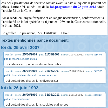
ces deux prestations de sécurité sociale avant la date à laquelle il produit ses
loi-programme du 28 juin 2013
effets, l'article 91, alinéa 1er, de la
viole
l'article 23 de la Constitution.
Ainsi rendu en langue française et en langue néerlandaise, conformément à
l'article 65 de la loi spéciale du 6 janvier 1989 sur la Cour constitutionnelle,
le 6 mai 2021.
Le greffier, Le président, P.-Y. Dutilleux F. Daoût
Textes mentionnés par ce document:
loi du 25 avril 2007
loi
service
25/04/2007
11/05/2007
2007022612
type
prom.
pub.
numac
source
public federal securite sociale
Loi relative aux pensions du secteur public
loi
service
25/04/2007
08/05/2007
2007201376
type
prom.
pub.
numac
source
public federal chancellerie du premier ministre
Loi portant des dispositions diverses (1)
loi du 26 juin 1992
loi
service
26/06/1992
31/03/2011
2011000187
type
prom.
pub.
numac
source
public federal interieur
Loi portant des dispositions sociales et diverses