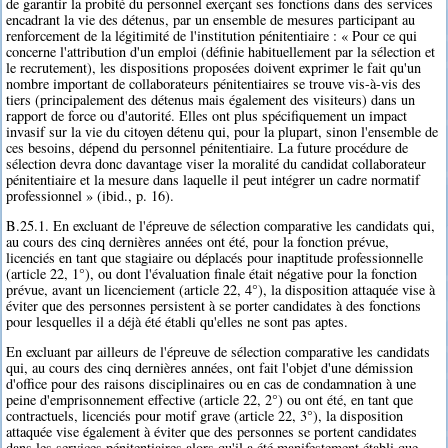
de garantir la probité du personnel exerçant ses fonctions dans des services
encadrant la vie des détenus, par un ensemble de mesures participant au
renforcement de la légitimité de l'institution pénitentiaire : « Pour ce qui
concerne l'attribution d'un emploi (définie habituellement par la sélection et
le recrutement), les dispositions proposées doivent exprimer le fait qu'un
nombre important de collaborateurs pénitentiaires se trouve vis-à-vis des
tiers (principalement des détenus mais également des visiteurs) dans un
rapport de force ou d'autorité. Elles ont plus spécifiquement un impact
invasif sur la vie du citoyen détenu qui, pour la plupart, sinon l'ensemble de
ces besoins, dépend du personnel pénitentiaire. La future procédure de
sélection devra donc davantage viser la moralité du candidat collaborateur
pénitentiaire et la mesure dans laquelle il peut intégrer un cadre normatif
professionnel » (ibid., p. 16).
B.25.1. En excluant de l'épreuve de sélection comparative les candidats qui,
au cours des cinq dernières années ont été, pour la fonction prévue,
licenciés en tant que stagiaire ou déplacés pour inaptitude professionnelle
(article 22, 1°), ou dont l'évaluation finale était négative pour la fonction
prévue, avant un licenciement (article 22, 4°), la disposition attaquée vise à
éviter que des personnes persistent à se porter candidates à des fonctions
pour lesquelles il a déjà été établi qu'elles ne sont pas aptes.
En excluant par ailleurs de l'épreuve de sélection comparative les candidats
qui, au cours des cinq dernières années, ont fait l'objet d'une démission
d'office pour des raisons disciplinaires ou en cas de condamnation à une
peine d'emprisonnement effective (article 22, 2°) ou ont été, en tant que
contractuels, licenciés pour motif grave (article 22, 3°), la disposition
attaquée vise également à éviter que des personnes se portent candidates
dans les services pénitentiaires alors qu'il a été manifestement établi que