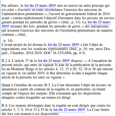
loi du 23 mars 2019
Par ailleurs, la
met en oeuvre un autre principe qui
est celui « d'assurer en toute circonstance l'exercice des missions de
l'administration pénitentiaire », l'accord de gouvernement fédéral de 2014
ayant « retenu explicitement l'objectif d'instaurer dans les prisons un service
loi du 23 mars
garanti pendant les périodes de grèves » (ibid., p. 13). La
2019
instaure dès lors, pendant les périodes de grève, « des mécanismes
qui assurent l'exercice des missions de l'institution pénitentiaire de manière
continue » (ibid.,
p. 14).
loi du 23 mars 2019
L'avant-projet de loi devenu la
a fait l'objet de
négociations avec les syndicats représentatifs (ibid., p. 10; voy. aussi Doc.
parl., Chambre, 2018-2019, DOC 54-3351/004, pp. 4-5).
loi du 23 mars 2019
B.2.4. L'article 37 de la
dispose : « A l'exception du
présent article, qui entre en vigueur le jour de la publication de la présente
loi au Moniteur Belge et les articles 4, 12, 15 à 20, 32, 34 et 36 qui entrent
en vigueur le 1er juillet 2019, le Roi détermine la date à laquelle chaque
article de la présente loi entre en vigueur ».
Quant à l'étendue du recours B.3. La Cour détermine l'objet du recours en
annulation à partir du contenu de la requête et, en particulier, en tenant
compte de l'exposé des moyens. Elle n'examine que les dispositions
attaquées contre lesquelles un moyen est dirigé.
B.4. Les moyens développés dans la requête ne sont dirigés que contre les
loi du 23 mars 2019
articles 3, 7, 9, 10 et 15 à 35 de la
. La Cour limite
dès lors son examen à ces dispositions.