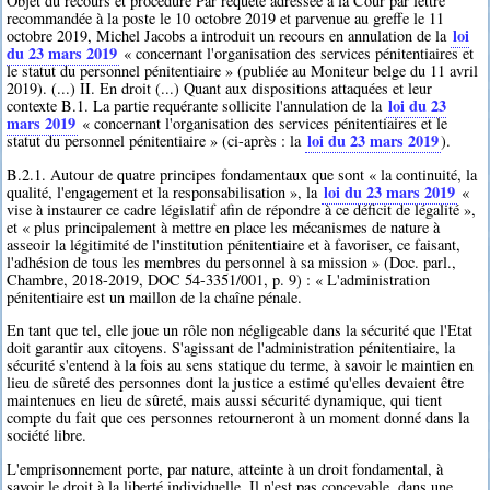
Objet du recours et procédure Par requête adressée à la Cour par lettre
recommandée à la poste le 10 octobre 2019 et parvenue au greffe le 11
loi
octobre 2019, Michel Jacobs a introduit un recours en annulation de la
du 23 mars 2019
« concernant l'organisation des services pénitentiaires et
le statut du personnel pénitentiaire » (publiée au Moniteur belge du 11 avril
2019). (...) II. En droit (...) Quant aux dispositions attaquées et leur
loi du 23
contexte B.1. La partie requérante sollicite l'annulation de la
mars 2019
« concernant l'organisation des services pénitentiaires et le
loi du 23 mars 2019
statut du personnel pénitentiaire » (ci-après : la
).
B.2.1. Autour de quatre principes fondamentaux que sont « la continuité, la
loi du 23 mars 2019
qualité, l'engagement et la responsabilisation », la
«
vise à instaurer ce cadre législatif afin de répondre à ce déficit de légalité »,
et « plus principalement à mettre en place les mécanismes de nature à
asseoir la légitimité de l'institution pénitentiaire et à favoriser, ce faisant,
l'adhésion de tous les membres du personnel à sa mission » (Doc. parl.,
Chambre, 2018-2019, DOC 54-3351/001, p. 9) : « L'administration
pénitentiaire est un maillon de la chaîne pénale.
En tant que tel, elle joue un rôle non négligeable dans la sécurité que l'Etat
doit garantir aux citoyens. S'agissant de l'administration pénitentiaire, la
sécurité s'entend à la fois au sens statique du terme, à savoir le maintien en
lieu de sûreté des personnes dont la justice a estimé qu'elles devaient être
maintenues en lieu de sûreté, mais aussi sécurité dynamique, qui tient
compte du fait que ces personnes retourneront à un moment donné dans la
société libre.
L'emprisonnement porte, par nature, atteinte à un droit fondamental, à
savoir le droit à la liberté individuelle. Il n'est pas concevable, dans une