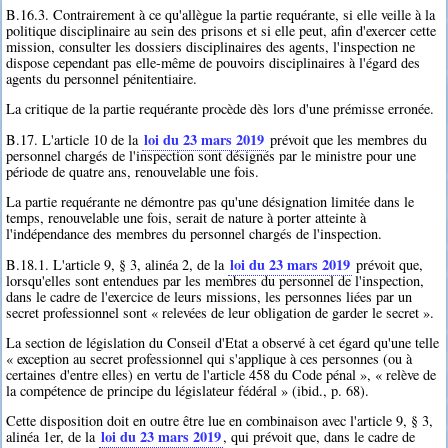
B.16.3. Contrairement à ce qu'allègue la partie requérante, si elle veille à la
politique disciplinaire au sein des prisons et si elle peut, afin d'exercer cette
mission, consulter les dossiers disciplinaires des agents, l'inspection ne
dispose cependant pas elle-même de pouvoirs disciplinaires à l'égard des
agents du personnel pénitentiaire.
La critique de la partie requérante procède dès lors d'une prémisse erronée.
loi du 23 mars 2019
B.17. L'article 10 de la
prévoit que les membres du
personnel chargés de l'inspection sont désignés par le ministre pour une
période de quatre ans, renouvelable une fois.
La partie requérante ne démontre pas qu'une désignation limitée dans le
temps, renouvelable une fois, serait de nature à porter atteinte à
l'indépendance des membres du personnel chargés de l'inspection.
loi du 23 mars 2019
B.18.1. L'article 9, § 3, alinéa 2, de la
prévoit que,
lorsqu'elles sont entendues par les membres du personnel de l'inspection,
dans le cadre de l'exercice de leurs missions, les personnes liées par un
secret professionnel sont « relevées de leur obligation de garder le secret ».
La section de législation du Conseil d'Etat a observé à cet égard qu'une telle
« exception au secret professionnel qui s'applique à ces personnes (ou à
certaines d'entre elles) en vertu de l'article 458 du Code pénal », « relève de
la compétence de principe du législateur fédéral » (ibid., p. 68).
Cette disposition doit en outre être lue en combinaison avec l'article 9, § 3,
loi du 23 mars 2019
alinéa 1er, de la
, qui prévoit que, dans le cadre de