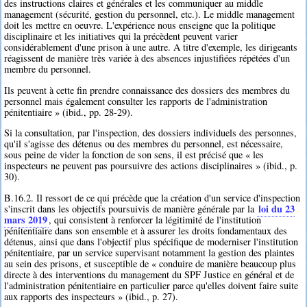
des instructions claires et générales et les communiquer au middle
management (sécurité, gestion du personnel, etc.). Le middle management
doit les mettre en oeuvre. L'expérience nous enseigne que la politique
disciplinaire et les initiatives qui la précèdent peuvent varier
considérablement d'une prison à une autre. A titre d'exemple, les dirigeants
réagissent de manière très variée à des absences injustifiées répétées d'un
membre du personnel.
Ils peuvent à cette fin prendre connaissance des dossiers des membres du
personnel mais également consulter les rapports de l'administration
pénitentiaire » (ibid., pp. 28-29).
Si la consultation, par l'inspection, des dossiers individuels des personnes,
qu'il s'agisse des détenus ou des membres du personnel, est nécessaire,
sous peine de vider la fonction de son sens, il est précisé que « les
inspecteurs ne peuvent pas poursuivre des actions disciplinaires » (ibid., p.
30).
B.16.2. Il ressort de ce qui précède que la création d'un service d'inspection
loi du 23
s'inscrit dans les objectifs poursuivis de manière générale par la
mars 2019
, qui consistent à renforcer la légitimité de l'institution
pénitentiaire dans son ensemble et à assurer les droits fondamentaux des
détenus, ainsi que dans l'objectif plus spécifique de moderniser l'institution
pénitentiaire, par un service supervisant notamment la gestion des plaintes
au sein des prisons, et susceptible de « conduire de manière beaucoup plus
directe à des interventions du management du SPF Justice en général et de
l'administration pénitentiaire en particulier parce qu'elles doivent faire suite
aux rapports des inspecteurs » (ibid., p. 27).