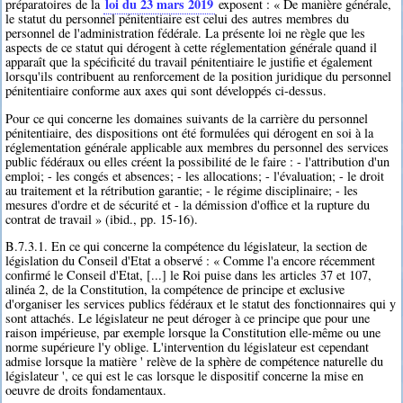
loi du 23 mars 2019
préparatoires de la
exposent : « De manière générale,
le statut du personnel pénitentiaire est celui des autres membres du
personnel de l'administration fédérale. La présente loi ne règle que les
aspects de ce statut qui dérogent à cette réglementation générale quand il
apparaît que la spécificité du travail pénitentiaire le justifie et également
lorsqu'ils contribuent au renforcement de la position juridique du personnel
pénitentiaire conforme aux axes qui sont développés ci-dessus.
Pour ce qui concerne les domaines suivants de la carrière du personnel
pénitentiaire, des dispositions ont été formulées qui dérogent en soi à la
réglementation générale applicable aux membres du personnel des services
public fédéraux ou elles créent la possibilité de le faire : - l'attribution d'un
emploi; - les congés et absences; - les allocations; - l'évaluation; - le droit
au traitement et la rétribution garantie; - le régime disciplinaire; - les
mesures d'ordre et de sécurité et - la démission d'office et la rupture du
contrat de travail » (ibid., pp. 15-16).
B.7.3.1. En ce qui concerne la compétence du législateur, la section de
législation du Conseil d'Etat a observé : « Comme l'a encore récemment
confirmé le Conseil d'Etat, [...] le Roi puise dans les articles 37 et 107,
alinéa 2, de la Constitution, la compétence de principe et exclusive
d'organiser les services publics fédéraux et le statut des fonctionnaires qui y
sont attachés. Le législateur ne peut déroger à ce principe que pour une
raison impérieuse, par exemple lorsque la Constitution elle-même ou une
norme supérieure l'y oblige. L'intervention du législateur est cependant
admise lorsque la matière ' relève de la sphère de compétence naturelle du
législateur ', ce qui est le cas lorsque le dispositif concerne la mise en
oeuvre de droits fondamentaux.