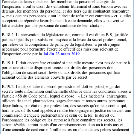
l'exercice de leurs missions, les membres du personnel chargés de
l'inspection « ont le droit de s'entretenir librement et sans témoin avec les
détenus, les membres du personnel et des tiers qu'ils souhaitent rencontrer
», mais que ces personnes « ont le droit de refuser cet entretien » et, si elles
acceptent de répondre favorablement à cette demande, elles « peuvent se
faire assister par une personne de confiance de leur choix ».
B.18.2. L'intervention du législateur est, comme il est dit en B.9, justifiée
par les objectifs poursuivis en l'espèce et la levée du secret professionnel,
qui relève de la compétence de principe du législateur, a pu être jugée
nécessaire pour permettre l'exercice effectif des missions relevant de
loi du 23 mars 2019
l'inspection créée par la
.
B.19.1. Il doit encore être examiné si une telle mesure n'est pas de nature à
porter une atteinte disproportionnée aux droits des personnes dont
l'obligation de secret serait levée ou aux droits des personnes qui leur
auraient confié des éléments couverts par ce secret.
B.19.2. Le dépositaire du secret professionnel doit en principe garder
secrète toute information confidentielle obtenue dans les conditions visées à
l'article 458 du Code pénal, lequel dispose : « Les médecins, chirurgiens,
officiers de santé, pharmaciens, sages-femmes et toutes autres personnes
dépositaires, par état ou par profession, des secrets qu'on leur confie, qui,
hors le cas où ils sont appelés à rendre témoignage en justice ou devant une
commission d'enquête parlementaire et celui où la loi, le décret ou
l'ordonnance les oblige ou les autorise à faire connaître ces secrets, les
auront révélés, seront punis d'un emprisonnement d'un an à trois ans et
d'une amende de cent euros à mille euros ou d'une de ces peines seulement