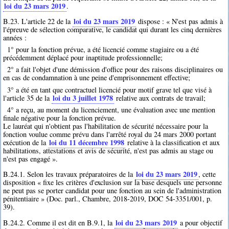
loi du 23 mars 2019
.
loi du 23 mars 2019
B.23. L'article 22 de la
dispose : « N'est pas admis à
l'épreuve de sélection comparative, le candidat qui durant les cinq dernières
années :
1° pour la fonction prévue, a été licencié comme stagiaire ou a été
précédemment déplacé pour inaptitude professionnelle;
2° a fait l'objet d'une démission d'office pour des raisons disciplinaires ou
en cas de condamnation à une peine d'emprisonnement effective;
3° a été en tant que contractuel licencié pour motif grave tel que visé à
loi du 3 juillet 1978
l'article 35 de la
relative aux contrats de travail;
4° a reçu, au moment du licenciement, une évaluation avec une mention
finale négative pour la fonction prévue.
Le lauréat qui n'obtient pas l'habilitation de sécurité nécessaire pour la
fonction voulue comme prévu dans l'arrêté royal du 24 mars 2000 portant
loi du 11 décembre 1998
exécution de la
relative à la classification et aux
habilitations, attestations et avis de sécurité, n'est pas admis au stage ou
n'est pas engagé ».
loi du 23 mars 2019
B.24.1. Selon les travaux préparatoires de la
, cette
disposition « fixe les critères d'exclusion sur la base desquels une personne
ne peut pas se porter candidat pour une fonction au sein de l'administration
pénitentiaire » (Doc. parl., Chambre, 2018-2019, DOC 54-3351/001, p.
39).
loi du 23 mars 2019
B.24.2. Comme il est dit en B.9.1, la
a pour objectif