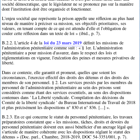
société démocratique, que le législateur ne se prononce pas sur la manière
dont l'institution doit être organisée et fonctionner.
L'enjeu sociétal que représente la prison appelle une réflexion au plus haut
niveau de manière à préciser sa mission, ses objectifs prioritaires, ses
valeurs, en tenant compte de ce qui est attendu d'elle et l'obligation de
couler cette réflexion dans un texte de loi » (ibid., p. 7).
loi du 23 mars 2019
B.2.2. L'article 4 de la
définit les missions de
l'administration pénitentiaire comme suit : « § 1er. L'administration
pénitentiaire a pour mission d'assurer, dans le respect des lois et
réglementations en vigueur, l'exécution des peines et mesures privatives de
liberté.
Dans ce contexte, elle garantit et promeut, quelles que soient les
circonstances, l'exercice effectif des droits des détenus et des droits des
membres de son personnel. § 2. Les services prestés par les membres du
personnel de l'administration pénitentiaire au sein des prisons sont
considérés comme étant des services essentiels, au sens des dispositions
contenues dans ' La Liberté syndicale. Compilation des décisions du
Comité de la liberté syndicale ' du Bureau International du Travail de 2018
et plus précisément les dispositions n° 830 et n° 836. [...] ».
B.2.3. En ce qui concerne le statut du personnel pénitentiaire, les travaux
préparatoires constatent que « les missions, tâches, droits et devoirs du
personnel pénitentiaire doivent eux aussi bénéficier d'un ancrage légal qui
s'articule de manière cohérente avec les dispositions réglant le statut des
détenus » (Doc. parl., Chambre, 2018-2019, DOC 54-3351/001, p. 7).