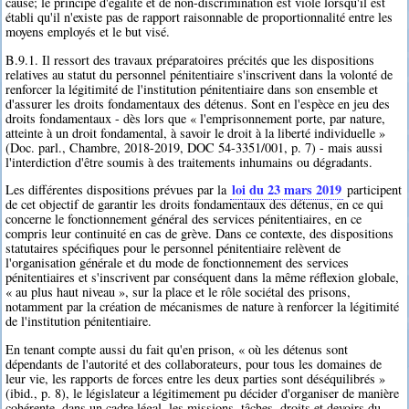
cause; le principe d'égalité et de non-discrimination est violé lorsqu'il est
établi qu'il n'existe pas de rapport raisonnable de proportionnalité entre les
moyens employés et le but visé.
B.9.1. Il ressort des travaux préparatoires précités que les dispositions
relatives au statut du personnel pénitentiaire s'inscrivent dans la volonté de
renforcer la légitimité de l'institution pénitentiaire dans son ensemble et
d'assurer les droits fondamentaux des détenus. Sont en l'espèce en jeu des
droits fondamentaux - dès lors que « l'emprisonnement porte, par nature,
atteinte à un droit fondamental, à savoir le droit à la liberté individuelle »
(Doc. parl., Chambre, 2018-2019, DOC 54-3351/001, p. 7) - mais aussi
l'interdiction d'être soumis à des traitements inhumains ou dégradants.
loi du 23 mars 2019
Les différentes dispositions prévues par la
participent
de cet objectif de garantir les droits fondamentaux des détenus, en ce qui
concerne le fonctionnement général des services pénitentiaires, en ce
compris leur continuité en cas de grève. Dans ce contexte, des dispositions
statutaires spécifiques pour le personnel pénitentiaire relèvent de
l'organisation générale et du mode de fonctionnement des services
pénitentiaires et s'inscrivent par conséquent dans la même réflexion globale,
« au plus haut niveau », sur la place et le rôle sociétal des prisons,
notamment par la création de mécanismes de nature à renforcer la légitimité
de l'institution pénitentiaire.
En tenant compte aussi du fait qu'en prison, « où les détenus sont
dépendants de l'autorité et des collaborateurs, pour tous les domaines de
leur vie, les rapports de forces entre les deux parties sont déséquilibrés »
(ibid., p. 8), le législateur a légitimement pu décider d'organiser de manière
cohérente, dans un cadre légal, les missions, tâches, droits et devoirs du