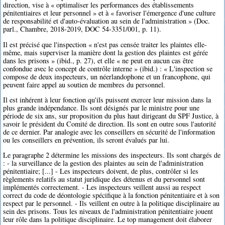
direction, vise à « optimaliser les performances des établissements
pénitentiaires et leur personnel » et à « favoriser l'émergence d'une culture
de responsabilité et d'auto-évaluation au sein de l'administration » (Doc.
parl., Chambre, 2018-2019, DOC 54-3351/001, p. 11).
Il est précisé que l'inspection « n'est pas censée traiter les plaintes elle-
même, mais superviser la manière dont la gestion des plaintes est gérée
dans les prisons » (ibid., p. 27), et elle « ne peut en aucun cas être
confondue avec le concept de contrôle interne » (ibid.) : « L'inspection se
compose de deux inspecteurs, un néerlandophone et un francophone, qui
peuvent faire appel au soutien de membres du personnel.
Il est inhérent à leur fonction qu'ils puissent exercer leur mission dans la
plus grande indépendance. Ils sont désignés par le ministre pour une
période de six ans, sur proposition du plus haut dirigeant du SPF Justice, à
savoir le président du Comité de direction. Ils sont en outre sous l'autorité
de ce dernier. Par analogie avec les conseillers en sécurité de l'information
ou les conseillers en prévention, ils seront évalués par lui.
Le paragraphe 2 détermine les missions des inspecteurs. Ils sont chargés de
: - la surveillance de la gestion des plaintes au sein de l'administration
pénitentiaire; [...] - Les inspecteurs doivent, de plus, contrôler si les
règlements relatifs au statut juridique des détenus et du personnel sont
implémentés correctement. - Les inspecteurs veillent aussi au respect
correct du code de déontologie spécifique à la fonction pénitentiaire et à son
respect par le personnel. - Ils veillent en outre à la politique disciplinaire au
sein des prisons. Tous les niveaux de l'administration pénitentiaire jouent
leur rôle dans la politique disciplinaire. Le top management doit élaborer