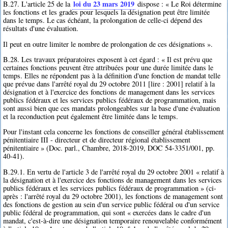
loi du 23 mars 2019
B.27. L'article 25 de la
dispose : « Le Roi détermine
les fonctions et les grades pour lesquels la désignation peut être limitée
dans le temps. Le cas échéant, la prolongation de celle-ci dépend des
résultats d'une évaluation.
Il peut en outre limiter le nombre de prolongation de ces désignations ».
B.28. Les travaux préparatoires exposent à cet égard : « Il est prévu que
certaines fonctions peuvent être attribuées pour une durée limitée dans le
temps. Elles ne répondent pas à la définition d'une fonction de mandat telle
que prévue dans l'arrêté royal du 29 octobre 2011 [lire : 2001] relatif à la
désignation et à l'exercice des fonctions de management dans les services
publics fédéraux et les services publics fédéraux de programmation, mais
sont aussi bien que ces mandats prolongeables sur la base d'une évaluation
et la reconduction peut également être limitée dans le temps.
Pour l'instant cela concerne les fonctions de conseiller général établissement
pénitentiaire III - directeur et de directeur régional établissement
pénitentiaire » (Doc. parl., Chambre, 2018-2019, DOC 54-3351/001, pp.
40-41).
B.29.1. En vertu de l'article 3 de l'arrêté royal du 29 octobre 2001 « relatif à
la désignation et à l'exercice des fonctions de management dans les services
publics fédéraux et les services publics fédéraux de programmation » (ci-
après : l'arrêté royal du 29 octobre 2001), les fonctions de management sont
des fonctions de gestion au sein d'un service public fédéral ou d'un service
public fédéral de programmation, qui sont « exercées dans le cadre d'un
mandat, c'est-à-dire une désignation temporaire renouvelable conformément