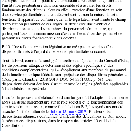
Au regard des objectifs poursuivis consistant à renforcer la légitimité de
l'institution pénitentiaire dans son ensemble et à assurer les droits
fondamentaux des détenus, c'est en effet l'exercice d'une fonction au sein
d'un service pénitentiaire qui est déterminant, et non la nature de cette
fonction. Il apparaît au contraire que, si le législateur avait limité le champ
d'application personnel de ces règles, il aurait créé une éventuelle
discrimination au sein des membres du personnel pénitentiaire, qui
participent tous à la même mission d'assurer l'exécution des peines et de
garantir les droits fondamentaux des détenus.
B.10. Une telle intervention législative ne crée pas en soi des effets
disproportionnés à l'égard du personnel pénitentiaire concerné.
Tout d'abord, comme l'a souligné la section de législation du Conseil d'Etat,
les dispositions attaquées déterminent des règles spécifiques et des
conditions complémentaires, qui « s'appliquent aux membres du personnel
de la fonction publique fédérale sans préjudice des dispositions générales »
(Doc. parl., Chambre, 2018-2019, DOC 54-3351/001, p. 68). Ces
dispositions doivent dès lors s'articuler avec les règles générales applicables
à l'administration générale.
Ensuite, le processus d'élaboration d'une loi garantit l'adoption d'une norme
après un débat parlementaire sur le rôle sociétal et le fonctionnement des
services pénitentiaires et, comme il a été dit en B.2, les syndicats ont été
loi du 23 mars 2019
associés à l'élaboration de la
. Plusieurs des
dispositions attaquées contiennent d'ailleurs des délégations au Roi, appelé
à exécuter ces dispositions, dans le respect des articles 10 et 11 de la
Constitution.