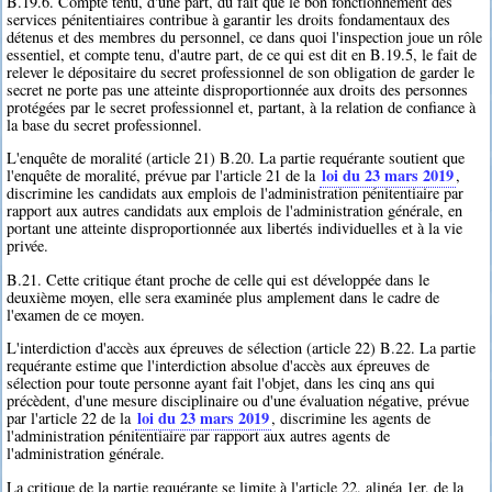
B.19.6. Compte tenu, d'une part, du fait que le bon fonctionnement des
services pénitentiaires contribue à garantir les droits fondamentaux des
détenus et des membres du personnel, ce dans quoi l'inspection joue un rôle
essentiel, et compte tenu, d'autre part, de ce qui est dit en B.19.5, le fait de
relever le dépositaire du secret professionnel de son obligation de garder le
secret ne porte pas une atteinte disproportionnée aux droits des personnes
protégées par le secret professionnel et, partant, à la relation de confiance à
la base du secret professionnel.
L'enquête de moralité (article 21) B.20. La partie requérante soutient que
loi du 23 mars 2019
l'enquête de moralité, prévue par l'article 21 de la
,
discrimine les candidats aux emplois de l'administration pénitentiaire par
rapport aux autres candidats aux emplois de l'administration générale, en
portant une atteinte disproportionnée aux libertés individuelles et à la vie
privée.
B.21. Cette critique étant proche de celle qui est développée dans le
deuxième moyen, elle sera examinée plus amplement dans le cadre de
l'examen de ce moyen.
L'interdiction d'accès aux épreuves de sélection (article 22) B.22. La partie
requérante estime que l'interdiction absolue d'accès aux épreuves de
sélection pour toute personne ayant fait l'objet, dans les cinq ans qui
précèdent, d'une mesure disciplinaire ou d'une évaluation négative, prévue
loi du 23 mars 2019
par l'article 22 de la
, discrimine les agents de
l'administration pénitentiaire par rapport aux autres agents de
l'administration générale.
La critique de la partie requérante se limite à l'article 22, alinéa 1er, de la