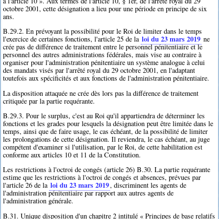
à l'article 10 ». Aux termes de l'article 10, § 1er, de l'arrêté royal du 29
octobre 2001, cette désignation a lieu pour une période en principe de six
ans.
B.29.2. En prévoyant la possibilité pour le Roi de limiter dans le temps
loi du 23 mars 2019
l'exercice de certaines fonctions, l'article 25 de la
ne
crée pas de différence de traitement entre le personnel pénitentiaire et le
personnel des autres administrations fédérales, mais vise au contraire à
organiser pour l'administration pénitentiaire un système analogue à celui
des mandats visés par l'arrêté royal du 29 octobre 2001, en l'adaptant
toutefois aux spécificités et aux fonctions de l'administration pénitentiaire.
La disposition attaquée ne crée dès lors pas la différence de traitement
critiquée par la partie requérante.
B.29.3. Pour le surplus, c'est au Roi qu'il appartiendra de déterminer les
fonctions et les grades pour lesquels la désignation peut être limitée dans le
temps, ainsi que de faire usage, le cas échéant, de la possibilité de limiter
les prolongations de cette désignation. Il reviendra, le cas échéant, au juge
compétent d'examiner si l'utilisation, par le Roi, de cette habilitation est
conforme aux articles 10 et 11 de la Constitution.
Les restrictions à l'octroi de congés (article 26) B.30. La partie requérante
estime que les restrictions à l'octroi de congés et absences, prévues par
loi du 23 mars 2019
l'article 26 de la
, discriminent les agents de
l'administration pénitentiaire par rapport aux autres agents de
l'administration générale.
B.31. Unique disposition d'un chapitre 2 intitulé « Principes de base relatifs