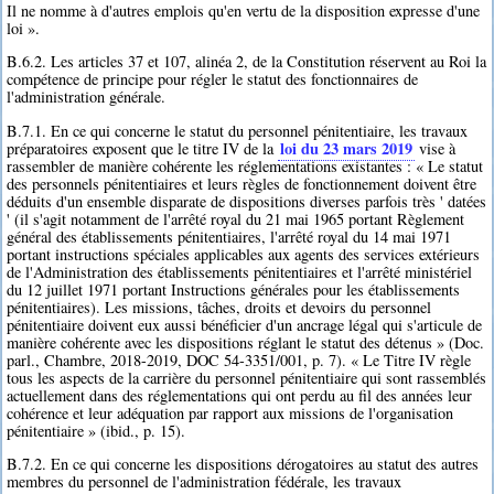
Il ne nomme à d'autres emplois qu'en vertu de la disposition expresse d'une
loi ».
B.6.2. Les articles 37 et 107, alinéa 2, de la Constitution réservent au Roi la
compétence de principe pour régler le statut des fonctionnaires de
l'administration générale.
B.7.1. En ce qui concerne le statut du personnel pénitentiaire, les travaux
loi du 23 mars 2019
préparatoires exposent que le titre IV de la
vise à
rassembler de manière cohérente les réglementations existantes : « Le statut
des personnels pénitentiaires et leurs règles de fonctionnement doivent être
déduits d'un ensemble disparate de dispositions diverses parfois très ' datées
' (il s'agit notamment de l'arrêté royal du 21 mai 1965 portant Règlement
général des établissements pénitentiaires, l'arrêté royal du 14 mai 1971
portant instructions spéciales applicables aux agents des services extérieurs
de l'Administration des établissements pénitentiaires et l'arrêté ministériel
du 12 juillet 1971 portant Instructions générales pour les établissements
pénitentiaires). Les missions, tâches, droits et devoirs du personnel
pénitentiaire doivent eux aussi bénéficier d'un ancrage légal qui s'articule de
manière cohérente avec les dispositions réglant le statut des détenus » (Doc.
parl., Chambre, 2018-2019, DOC 54-3351/001, p. 7). « Le Titre IV règle
tous les aspects de la carrière du personnel pénitentiaire qui sont rassemblés
actuellement dans des réglementations qui ont perdu au fil des années leur
cohérence et leur adéquation par rapport aux missions de l'organisation
pénitentiaire » (ibid., p. 15).
B.7.2. En ce qui concerne les dispositions dérogatoires au statut des autres
membres du personnel de l'administration fédérale, les travaux