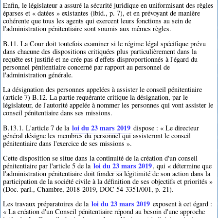
Enfin, le législateur a assuré la sécurité juridique en uniformisant des règles
éparses et « datées » existantes (ibid., p. 7), et en prévoyant de manière
cohérente que tous les agents qui exercent leurs fonctions au sein de
l'administration pénitentiaire sont soumis aux mêmes règles.
B.11. La Cour doit toutefois examiner si le régime légal spécifique prévu
dans chacune des dispositions critiquées plus particulièrement dans la
requête est justifié et ne crée pas d'effets disproportionnés à l'égard du
personnel pénitentiaire concerné par rapport au personnel de
l'administration générale.
La désignation des personnes appelées à assister le conseil pénitentiaire
(article 7) B.12. La partie requérante critique la désignation, par le
législateur, de l'autorité appelée à nommer les personnes qui vont assister le
conseil pénitentiaire dans ses missions.
loi du 23 mars 2019
B.13.1. L'article 7 de la
dispose : « Le directeur
général désigne les membres du personnel qui assisteront le conseil
pénitentiaire dans l'exercice de ses missions ».
Cette disposition se situe dans la continuité de la création d'un conseil
loi du 23 mars 2019
pénitentiaire par l'article 5 de la
, qui « détermine que
l'administration pénitentiaire doit fonder sa légitimité de son action dans la
participation de la société civile à la définition de ses objectifs et priorités »
(Doc. parl., Chambre, 2018-2019, DOC 54-3351/001, p. 21).
loi du 23 mars 2019
Les travaux préparatoires de la
exposent à cet égard :
« La création d'un Conseil pénitentiaire répond au besoin d'une approche