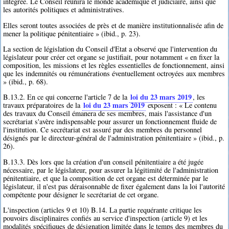
intégrée. Le Conseil réunira le monde académique et judiciaire, ainsi que
les autorités politiques et administratives.
Elles seront toutes associées de près et de manière institutionnalisée afin de
mener la politique pénitentiaire » (ibid., p. 23).
La section de législation du Conseil d'Etat a observé que l'intervention du
législateur pour créer cet organe se justifiait, pour notamment « en fixer la
composition, les missions et les règles essentielles de fonctionnement, ainsi
que les indemnités ou rémunérations éventuellement octroyées aux membres
» (ibid., p. 68).
loi du 23 mars 2019
B.13.2. En ce qui concerne l'article 7 de la
, les
loi du 23 mars 2019
travaux préparatoires de la
exposent : « Le contenu
des travaux du Conseil émanera de ses membres, mais l'assistance d'un
secrétariat s'avère indispensable pour assurer un fonctionnement fluide de
l'institution. Ce secrétariat est assuré par des membres du personnel
désignés par le directeur-général de l'administration pénitentiaire » (ibid., p.
26).
B.13.3. Dès lors que la création d'un conseil pénitentiaire a été jugée
nécessaire, par le législateur, pour assurer la légitimité de l'administration
pénitentiaire, et que la composition de cet organe est déterminée par le
législateur, il n'est pas déraisonnable de fixer également dans la loi l'autorité
compétente pour désigner le secrétariat de cet organe.
L'inspection (articles 9 et 10) B.14. La partie requérante critique les
pouvoirs disciplinaires confiés au service d'inspection (article 9) et les
modalités spécifiques de désignation limitée dans le temps des membres du