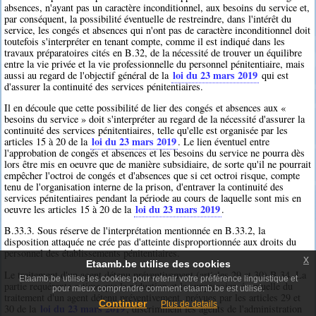
absences, n'ayant pas un caractère inconditionnel, aux besoins du service et,
par conséquent, la possibilité éventuelle de restreindre, dans l'intérêt du
service, les congés et absences qui n'ont pas de caractère inconditionnel doit
toutefois s'interpréter en tenant compte, comme il est indiqué dans les
travaux préparatoires cités en B.32, de la nécessité de trouver un équilibre
entre la vie privée et la vie professionnelle du personnel pénitentiaire, mais
loi du 23 mars 2019
aussi au regard de l'objectif général de la
qui est
d'assurer la continuité des services pénitentiaires.
Il en découle que cette possibilité de lier des congés et absences aux «
besoins du service » doit s'interpréter au regard de la nécessité d'assurer la
continuité des services pénitentiaires, telle qu'elle est organisée par les
loi du 23 mars 2019
articles 15 à 20 de la
. Le lien éventuel entre
l'approbation de congés et absences et les besoins du service ne pourra dès
lors être mis en oeuvre que de manière subsidiaire, de sorte qu'il ne pourrait
empêcher l'octroi de congés et d'absences que si cet octroi risque, compte
tenu de l'organisation interne de la prison, d'entraver la continuité des
services pénitentiaires pendant la période au cours de laquelle sont mis en
loi du 23 mars 2019
oeuvre les articles 15 à 20 de la
.
B.33.3. Sous réserve de l'interprétation mentionnée en B.33.2, la
disposition attaquée ne crée pas d'atteinte disproportionnée aux droits du
personnel des établissements pénitentiaires.
x
Etaamb.be utilise des cookies
Le traitement d'un agent détenu préventivement (articles 29 et 30) B.34. La
Etaamb.be utilise les cookies pour retenir votre préférence linguistique et
partie requérante estime que la réduction et la suppression éventuelle du
pour mieux comprendre comment etaamb.be est utilisé.
traitement d'un agent détenu préventivement, prévues par les articles 29 et
Continuer
Plus de details
loi du 23 mars 2019
30 de la
, discriminent les agents de l'administration