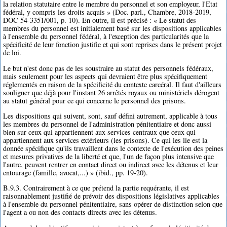
la relation statutaire entre le membre du personnel et son employeur, l'Etat
fédéral, y compris les droits acquis » (Doc. parl., Chambre, 2018-2019,
DOC 54-3351/001, p. 10). En outre, il est précisé : « Le statut des
membres du personnel est initialement basé sur les dispositions applicables
à l'ensemble du personnel fédéral, à l'exception des particularités que la
spécificité de leur fonction justifie et qui sont reprises dans le présent projet
de loi.
Le but n'est donc pas de les soustraire au statut des personnels fédéraux,
mais seulement pour les aspects qui devraient être plus spécifiquement
réglementés en raison de la spécificité du contexte carcéral. Il faut d'ailleurs
souligner que déjà pour l'instant 26 arrêtés royaux ou ministériels dérogent
au statut général pour ce qui concerne le personnel des prisons.
Les dispositions qui suivent, sont, sauf défini autrement, applicable à tous
les membres du personnel de l'administration pénitentiaire et donc aussi
bien sur ceux qui appartiennent aux services centraux que ceux qui
appartiennent aux services extérieurs (les prisons). Ce qui les lie est la
donnée spécifique qu'ils travaillent dans le contexte de l'exécution des peines
et mesures privatives de la liberté et que, l'un de façon plus intensive que
l'autre, peuvent rentrer en contact direct ou indirect avec les détenus et leur
entourage (famille, avocat,...) » (ibid., pp. 19-20).
B.9.3. Contrairement à ce que prétend la partie requérante, il est
raisonnablement justifié de prévoir des dispositions législatives applicables
à l'ensemble du personnel pénitentiaire, sans opérer de distinction selon que
l'agent a ou non des contacts directs avec les détenus.