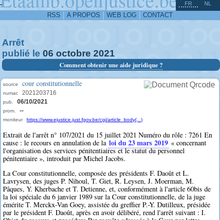
^
-
FR
NL
RSS
A PROPOS
WEB LOG
CONTACT
Arrêt
publié le
06
octobre
2021
Comment obtenir une aide juridique ?
cour constitutionnelle
source
2021203716
numac
06/10/2021
pub.
--
prom.
moniteur
https://www.ejustice.just.fgov.be/cgi/article_body(...)
Extrait de l'arrêt n° 107/2021 du 15 juillet 2021 Numéro du rôle : 7261 En
loi du 23 mars 2019
cause : le recours en annulation de la
« concernant
l'organisation des services pénitentiaires et le statut du personnel
pénitentiaire », introduit par Michel Jacobs.
La Cour constitutionnelle, composée des présidents F. Daoût et L.
Lavrysen, des juges P. Nihoul, T. Giet, R. Leysen, J. Moerman, M.
Pâques, Y. Kherbache et T. Detienne, et, conformément à l'article 60bis de
la loi spéciale du 6 janvier 1989 sur la Cour constitutionnelle, de la juge
émérite T. Merckx-Van Goey, assistée du greffier P.-Y. Dutilleux, présidée
par le président F. Daoût, après en avoir délibéré, rend l'arrêt suivant : I.