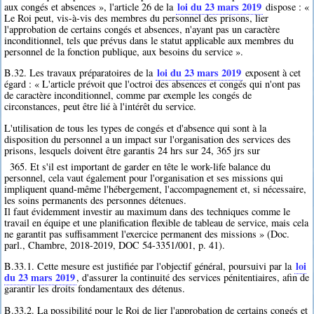
loi du 23 mars 2019
aux congés et absences », l'article 26 de la
dispose : «
Le Roi peut, vis-à-vis des membres du personnel des prisons, lier
l'approbation de certains congés et absences, n'ayant pas un caractère
inconditionnel, tels que prévus dans le statut applicable aux membres du
personnel de la fonction publique, aux besoins du service ».
loi du 23 mars 2019
B.32. Les travaux préparatoires de la
exposent à cet
égard : « L'article prévoit que l'octroi des absences et congés qui n'ont pas
de caractère inconditionnel, comme par exemple les congés de
circonstances, peut être lié à l'intérêt du service.
L'utilisation de tous les types de congés et d'absence qui sont à la
disposition du personnel a un impact sur l'organisation des services des
prisons, lesquels doivent être garantis 24 hrs sur 24, 365 jrs sur
365. Et s'il est important de garder en tête le work-life balance du
personnel, cela vaut également pour l'organisation et ses missions qui
impliquent quand-même l'hébergement, l'accompagnement et, si nécessaire,
les soins permanents des personnes détenues.
Il faut évidemment investir au maximum dans des techniques comme le
travail en équipe et une planification flexible de tableau de service, mais cela
ne garantit pas suffisamment l'exercice permanent des missions » (Doc.
parl., Chambre, 2018-2019, DOC 54-3351/001, p. 41).
loi
B.33.1. Cette mesure est justifiée par l'objectif général, poursuivi par la
du 23 mars 2019
, d'assurer la continuité des services pénitentiaires, afin de
garantir les droits fondamentaux des détenus.
B.33.2. La possibilité pour le Roi de lier l'approbation de certains congés et