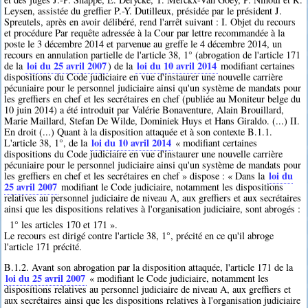
Leysen, assistée du greffier P.-Y. Dutilleux, présidée par le président J.
Spreutels, après en avoir délibéré, rend l'arrêt suivant : I. Objet du recours
et procédure Par requête adressée à la Cour par lettre recommandée à la
poste le 3 décembre 2014 et parvenue au greffe le 4 décembre 2014, un
recours en annulation partielle de l'article 38, 1° (abrogation de l'article 171
loi du 25 avril 2007
loi du 10 avril 2014
de la
) de la
modifiant certaines
dispositions du Code judiciaire en vue d'instaurer une nouvelle carrière
pécuniaire pour le personnel judiciaire ainsi qu'un système de mandats pour
les greffiers en chef et les secrétaires en chef (publiée au Moniteur belge du
10 juin 2014) a été introduit par Valérie Bonaventure, Alain Brouillard,
Marie Maillard, Stefan De Wilde, Dominiek Huys et Hans Giraldo. (...) II.
En droit (...) Quant à la disposition attaquée et à son contexte B.1.1.
loi du 10 avril 2014
L'article 38, 1°, de la
« modifiant certaines
dispositions du Code judiciaire en vue d'instaurer une nouvelle carrière
pécuniaire pour le personnel judiciaire ainsi qu'un système de mandats pour
loi du
les greffiers en chef et les secrétaires en chef » dispose : « Dans la
25 avril 2007
modifiant le Code judiciaire, notamment les dispositions
relatives au personnel judiciaire de niveau A, aux greffiers et aux secrétaires
ainsi que les dispositions relatives à l'organisation judiciaire, sont abrogés :
1° les articles 170 et 171 ».
Le recours est dirigé contre l'article 38, 1°, précité en ce qu'il abroge
l'article 171 précité.
B.1.2. Avant son abrogation par la disposition attaquée, l'article 171 de la
loi du 25 avril 2007
« modifiant le Code judiciaire, notamment les
dispositions relatives au personnel judiciaire de niveau A, aux greffiers et
aux secrétaires ainsi que les dispositions relatives à l'organisation judiciaire