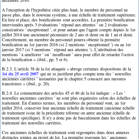
décembre 2016.
A l'exception de l'hypothèse citée plus haut, le membre du personnel ne
passe plus, dans le nouveau système, à une échelle de traitement supérieure.
En lieu et place, des bonifications sont accordées. La première bonification
interviendra après 3 évaluations ' répond aux attentes ' ou 2 évaluations
consécutives ' exceptionnel ', et pour autant que l'agent compte depuis le 1er
juillet 2014 une ancienneté pécuniaire de 2 ans et demi ou de 1 an et demi.
Concrètement, un membre du personnel pourra obtenir la première
bonification au 1er janvier 2016 (si 2 mentions ' exceptionnel ') ou au 1er
janvier 2017 (si 3 mentions ' répond aux attentes '). L'attribution des
mentions ' à améliorer ' ou ' insuffisant ' aura pour effet de retarder l'octroi
de la bonification » (ibid., pp. 5 et 6).
B.2.3. L'article 38 de la loi attaquée « abroge certaines dispositions de la
loi du 25 avril 2007
qui ne se justifient plus compte tenu des ' nouvelles
anciennes carrières ' instaurées par le chapitre 5 consacré aux mesures
transitoires » (ibid., p. 20).
B.2.4. Le commentaire des articles 45 et 46 de la loi indique : « Les '
nouvelles anciennes carrières ' ne sont plus organisées selon des échelles de
traitement. En d'autres termes, les membres du personnel vont, au 1er
juillet 2014, conserver leur ancienne échelle de traitement (ancienne échelle
de traitement issue de la précédente réforme ou autre ancienne échelle de
traitement spécifique). Il n'y a donc pas de basculement dans les échelles de
traitement des nouvelles carrières.
Ces anciennes échelles de traitement sont regroupées dans deux annexes
distinctes jointes au projet de loi. La première regroupe les ' anciennes