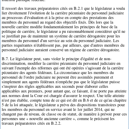
Il ressort des travaux préparatoires cités en B.2.1 que le législateur a voulu
lier étroitement l'évolution de la carrière pécuniaire du personnel judiciaire
au processus d'évaluation et à la prise en compte des prestations des
membres du personnel au regard des objectifs fixés. Dès lors que la
nouvelle carrière modifie fondamentalement les principes de base de la
politique de carrière, le législateur a pu raisonnablement considérer qu'il ne
se justifiait pas de maintenir un système de carrière dérogatoire pour les
membres du personnel d'un service au sein du personnel judiciaire. Les
parties requérantes n'établissent pas, par ailleurs, que d'autres membres du
personnel judiciaire auraient conservé un régime de carrière dérogatoire.
B.7. Le législateur peut, sans violer le principe d'égalité et de non-
discrimination, modifier la carrière pécuniaire du personnel judiciaire en
suivant l'exemple des réformes qui ont été opérées s'agissant de la carrière
pécuniaire des agents fédéraux. La circonstance que les membres du
personnel de l'ordre judiciaire ne peuvent être assimilés purement et
simplement aux agents fédéraux n'empêche pas que le législateur puisse
s'inspirer des règles applicables aux seconds pour élaborer celles
applicables aux premiers, pour autant que, ce faisant, il ne porte pas atteinte
aux normes dont la Cour est chargée d'assurer le respect. Une telle atteinte
n'est pas établie, compte tenu de ce qui est dit en B.6 et de ce qu'au chapitre
5 de la loi attaquée, le législateur a prévu des dispositions transitoires pour
les membres du personnel en service avant le 1er juillet 2014, qui ne
changent pas de niveau, de classe ou de statut, de manière à prévoir pour ces
personnes une « nouvelle ancienne carrière », comme le précisent les
travaux préparatoires cités en B.2.2.