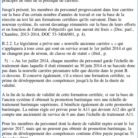
principes de base de la politique de carrière.
Jusqu'à présent, les membres du personnel progressaient dans leur carrière
sur la base d'un certain nombre d'années de travail et sur la base de la
réussite au test lié aux formations certifiées qu'ils suivaient. Dans le
nouveau système, ils seront davantage rémunérés sur la base de leurs efforts
et en fonction de l'atteinte d'objectifs qui leur auront été fixés » (Doc. parl.,
Chambre, 2013-2014, DOC 53-3404/001, p. 4).
B.2.2. Le législateur a prévu une « nouvelle ancienne carrière » « qui
s'appliquera à tous ceux qui sont en service avant le 1er juillet 2014 et qui
ne changent pas de niveau, de classe ou de statut » (ibid., p.
5) : « Au 1er juillet 2014, chaque membre du personnel garde l'échelle de
traitement dans laquelle il était rémunéré au 30 juin 2014 et ne bascule donc
pas dans la nouvelle carrière pécuniaire telle que décrite dans le point B.
ci-dessous. Il conserve également, s'il a réussi une formation certifiée, sa
prime de développement des compétences jusqu'à la fin de la durée de
validité.
A la fin de la durée de validité de cette formation certifiée, si sur la base de
l'ancien système il obtenait la promotion barémique vers une échelle de
traitement barémique supérieure, il bénéficie également de cette promotion
barémique. La même règle est prévue pour le A11 qui devient A12 dès qu'il
compte une ancienneté de service de 6 ans dans l'échelle de traitement A11.
Pour les membres du personnel dont la durée de validité expire avant le 1er
janvier 2017, mais qui ne peuvent pas obtenir de promotion barémique, la
prime de développement des compétences continue d'être payée jusqu'au 31