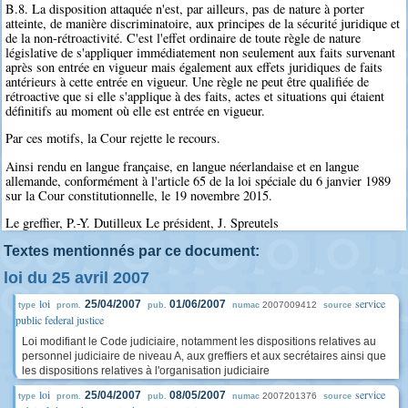
B.8. La disposition attaquée n'est, par ailleurs, pas de nature à porter
atteinte, de manière discriminatoire, aux principes de la sécurité juridique et
de la non-rétroactivité. C'est l'effet ordinaire de toute règle de nature
législative de s'appliquer immédiatement non seulement aux faits survenant
après son entrée en vigueur mais également aux effets juridiques de faits
antérieurs à cette entrée en vigueur. Une règle ne peut être qualifiée de
rétroactive que si elle s'applique à des faits, actes et situations qui étaient
définitifs au moment où elle est entrée en vigueur.
Par ces motifs, la Cour rejette le recours.
Ainsi rendu en langue française, en langue néerlandaise et en langue
allemande, conformément à l'article 65 de la loi spéciale du 6 janvier 1989
sur la Cour constitutionnelle, le 19 novembre 2015.
Le greffier, P.-Y. Dutilleux Le président, J. Spreutels
Textes mentionnés par ce document:
loi du 25 avril 2007
loi
service
25/04/2007
01/06/2007
2007009412
type
prom.
pub.
numac
source
public federal justice
Loi modifiant le Code judiciaire, notamment les dispositions relatives au
personnel judiciaire de niveau A, aux greffiers et aux secrétaires ainsi que
les dispositions relatives à l'organisation judiciaire
loi
service
25/04/2007
08/05/2007
2007201376
type
prom.
pub.
numac
source