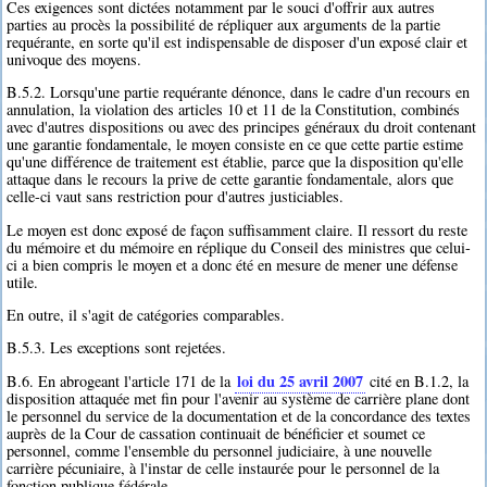
Ces exigences sont dictées notamment par le souci d'offrir aux autres
parties au procès la possibilité de répliquer aux arguments de la partie
requérante, en sorte qu'il est indispensable de disposer d'un exposé clair et
univoque des moyens.
B.5.2. Lorsqu'une partie requérante dénonce, dans le cadre d'un recours en
annulation, la violation des articles 10 et 11 de la Constitution, combinés
avec d'autres dispositions ou avec des principes généraux du droit contenant
une garantie fondamentale, le moyen consiste en ce que cette partie estime
qu'une différence de traitement est établie, parce que la disposition qu'elle
attaque dans le recours la prive de cette garantie fondamentale, alors que
celle-ci vaut sans restriction pour d'autres justiciables.
Le moyen est donc exposé de façon suffisamment claire. Il ressort du reste
du mémoire et du mémoire en réplique du Conseil des ministres que celui-
ci a bien compris le moyen et a donc été en mesure de mener une défense
utile.
En outre, il s'agit de catégories comparables.
B.5.3. Les exceptions sont rejetées.
loi du 25 avril 2007
B.6. En abrogeant l'article 171 de la
cité en B.1.2, la
disposition attaquée met fin pour l'avenir au système de carrière plane dont
le personnel du service de la documentation et de la concordance des textes
auprès de la Cour de cassation continuait de bénéficier et soumet ce
personnel, comme l'ensemble du personnel judiciaire, à une nouvelle
carrière pécuniaire, à l'instar de celle instaurée pour le personnel de la
fonction publique fédérale.