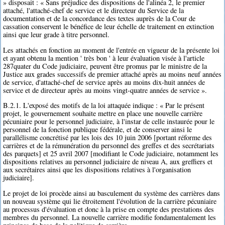
» disposait : « Sans préjudice des dispositions de l'alinéa 2, le premier
attaché, l'attaché-chef de service et le directeur du Service de la
documentation et de la concordance des textes auprès de la Cour de
cassation conservent le bénéfice de leur échelle de traitement en extinction
ainsi que leur grade à titre personnel.
Les attachés en fonction au moment de l'entrée en vigueur de la présente loi
et ayant obtenu la mention ' très bon ' à leur évaluation visée à l'article
287quater du Code judiciaire, peuvent être promus par le ministre de la
Justice aux grades successifs de premier attaché après au moins neuf années
de service, d'attaché-chef de service après au moins dix-huit années de
service et de directeur après au moins vingt-quatre années de service ».
B.2.1. L'exposé des motifs de la loi attaquée indique : « Par le présent
projet, le gouvernement souhaite mettre en place une nouvelle carrière
pécuniaire pour le personnel judiciaire, à l'instar de celle instaurée pour le
personnel de la fonction publique fédérale, et de conserver ainsi le
parallélisme concrétisé par les lois des 10 juin 2006 [portant réforme des
carrières et de la rémunération du personnel des greffes et des secrétariats
des parquets] et 25 avril 2007 [modifiant le Code judiciaire, notamment les
dispositions relatives au personnel judiciaire de niveau A, aux greffiers et
aux secrétaires ainsi que les dispositions relatives à l'organisation
judiciaire].
Le projet de loi procède ainsi au basculement du système des carrières dans
un nouveau système qui lie étroitement l'évolution de la carrière pécuniaire
au processus d'évaluation et donc à la prise en compte des prestations des
membres du personnel. La nouvelle carrière modifie fondamentalement les