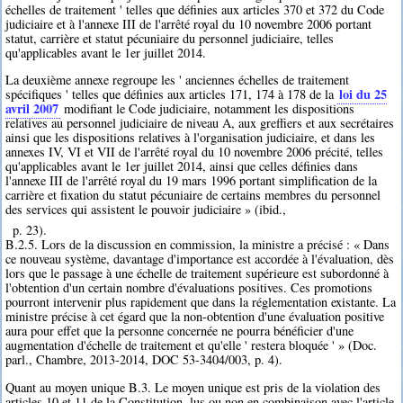
échelles de traitement ' telles que définies aux articles 370 et 372 du Code
judiciaire et à l'annexe III de l'arrêté royal du 10 novembre 2006 portant
statut, carrière et statut pécuniaire du personnel judiciaire, telles
qu'applicables avant le 1er juillet 2014.
La deuxième annexe regroupe les ' anciennes échelles de traitement
loi du 25
spécifiques ' telles que définies aux articles 171, 174 à 178 de la
avril 2007
modifiant le Code judiciaire, notamment les dispositions
relatives au personnel judiciaire de niveau A, aux greffiers et aux secrétaires
ainsi que les dispositions relatives à l'organisation judiciaire, et dans les
annexes IV, VI et VII de l'arrêté royal du 10 novembre 2006 précité, telles
qu'applicables avant le 1er juillet 2014, ainsi que celles définies dans
l'annexe III de l'arrêté royal du 19 mars 1996 portant simplification de la
carrière et fixation du statut pécuniaire de certains membres du personnel
des services qui assistent le pouvoir judiciaire » (ibid.,
p. 23).
B.2.5. Lors de la discussion en commission, la ministre a précisé : « Dans
ce nouveau système, davantage d'importance est accordée à l'évaluation, dès
lors que le passage à une échelle de traitement supérieure est subordonné à
l'obtention d'un certain nombre d'évaluations positives. Ces promotions
pourront intervenir plus rapidement que dans la réglementation existante. La
ministre précise à cet égard que la non-obtention d'une évaluation positive
aura pour effet que la personne concernée ne pourra bénéficier d'une
augmentation d'échelle de traitement et qu'elle ' restera bloquée ' » (Doc.
parl., Chambre, 2013-2014, DOC 53-3404/003, p. 4).
Quant au moyen unique B.3. Le moyen unique est pris de la violation des
articles 10 et 11 de la Constitution, lus ou non en combinaison avec l'article