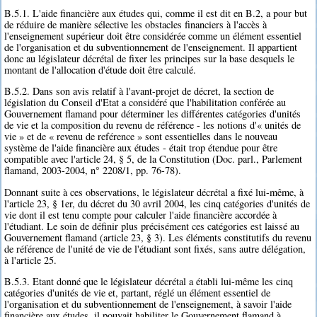
B.5.1. L'aide financière aux études qui, comme il est dit en B.2, a pour but
de réduire de manière sélective les obstacles financiers à l'accès à
l'enseignement supérieur doit être considérée comme un élément essentiel
de l'organisation et du subventionnement de l'enseignement. Il appartient
donc au législateur décrétal de fixer les principes sur la base desquels le
montant de l'allocation d'étude doit être calculé.
B.5.2. Dans son avis relatif à l'avant-projet de décret, la section de
législation du Conseil d'Etat a considéré que l'habilitation conférée au
Gouvernement flamand pour déterminer les différentes catégories d'unités
de vie et la composition du revenu de référence - les notions d'« unités de
vie » et de « revenu de reférence » sont essentielles dans le nouveau
système de l'aide financière aux études - était trop étendue pour être
compatible avec l'article 24, § 5, de la Constitution (Doc. parl., Parlement
flamand, 2003-2004, n° 2208/1, pp. 76-78).
Donnant suite à ces observations, le législateur décrétal a fixé lui-même, à
l'article 23, § 1er, du décret du 30 avril 2004, les cinq catégories d'unités de
vie dont il est tenu compte pour calculer l'aide financière accordée à
l'étudiant. Le soin de définir plus précisément ces catégories est laissé au
Gouvernement flamand (article 23, § 3). Les éléments constitutifs du revenu
de référence de l'unité de vie de l'étudiant sont fixés, sans autre délégation,
à l'article 25.
B.5.3. Etant donné que le législateur décrétal a établi lui-même les cinq
catégories d'unités de vie et, partant, réglé un élément essentiel de
l'organisation et du subventionnement de l'enseignement, à savoir l'aide
financière aux études, il pouvait habiliter le Gouvernement flamand à