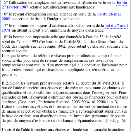
loi du
5° l'allocation de remplacement de revenus, attribuée en vertu de la
27 février 1987
relative aux allocations aux handicapés;
loi du 26 mai
6° le revenu d'intégration sociale attribué en vertu de la
2002
concernant le droit à l'intégration sociale;
loi du 7 août
7° le minimum de moyens d'existence attribué en vertu de la
1974
instituant le droit à un minimum de moyens d'existence;
8° la bourse non imposable telle que énumérée à l'article 53 de l'arrêté
royal du 27 août 1993 d'exécution de l'article 90, 2°, deuxième alinéa, du
Code des impôts sur les revenus 1992, pour autant qu'elle soit soumise à la
sécurité sociale.
Lorsque le revenu de référence visé au premier alinéa est composé pour
soixante-dix pour cent de revenus de remplacement, ces revenus de
remplacement sont réduits d'un montant égal à la déduction forfaitaire pour
frais professionnels qui est fiscalement appliquée aux rémunérations et
profits ».
B.2. Selon les travaux préparatoires relatifs au décret du 30 avril 2004, le
but de l'aide financière aux études est de créer un maximum de chances de
qualification et de possibilités d'épanouissement dans l'enseignement. Pour
atteindre ce but, il convient d'éliminer des obstacles financiers pour certains
étudiants (Doc. parl., Parlement flamand, 2003-2004, n° 2208/1, p. 3).
L'aide financière aux études doit rester un instrument permettant de réduire
de manière sélective les obstacles financiers à l'enseignement supérieur, sur
la base de critères non discrétionnaires, en faveur des personnes disposant
de peu de moyens d'existence ou de chances d'épanouissement (ibid., p. 6).
L'octroi de l'aide financière aux études est fondé sur la capacité financière,