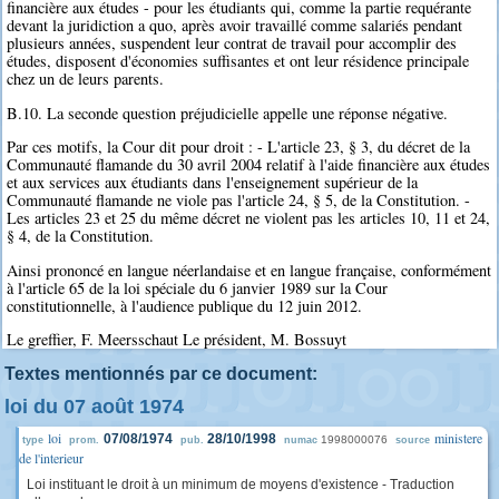
financière aux études - pour les étudiants qui, comme la partie requérante
devant la juridiction a quo, après avoir travaillé comme salariés pendant
plusieurs années, suspendent leur contrat de travail pour accomplir des
études, disposent d'économies suffisantes et ont leur résidence principale
chez un de leurs parents.
B.10. La seconde question préjudicielle appelle une réponse négative.
Par ces motifs, la Cour dit pour droit : - L'article 23, § 3, du décret de la
Communauté flamande du 30 avril 2004 relatif à l'aide financière aux études
et aux services aux étudiants dans l'enseignement supérieur de la
Communauté flamande ne viole pas l'article 24, § 5, de la Constitution. -
Les articles 23 et 25 du même décret ne violent pas les articles 10, 11 et 24,
§ 4, de la Constitution.
Ainsi prononcé en langue néerlandaise et en langue française, conformément
à l'article 65 de la loi spéciale du 6 janvier 1989 sur la Cour
constitutionnelle, à l'audience publique du 12 juin 2012.
Le greffier, F. Meersschaut Le président, M. Bossuyt
Textes mentionnés par ce document:
loi du 07 août 1974
loi
ministere
07/08/1974
28/10/1998
1998000076
type
prom.
pub.
numac
source
de l'interieur
Loi instituant le droit à un minimum de moyens d'existence - Traduction