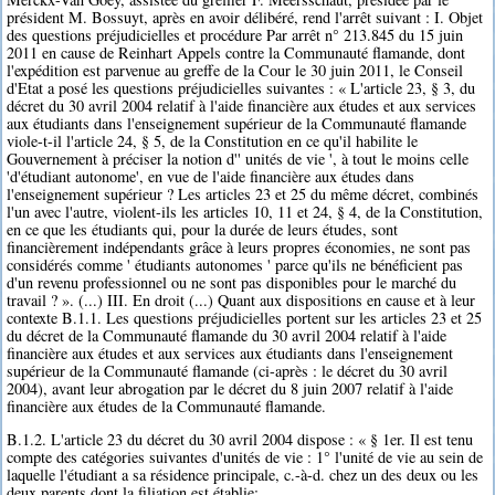
président M. Bossuyt, après en avoir délibéré, rend l'arrêt suivant : I. Objet
des questions préjudicielles et procédure Par arrêt n° 213.845 du 15 juin
2011 en cause de Reinhart Appels contre la Communauté flamande, dont
l'expédition est parvenue au greffe de la Cour le 30 juin 2011, le Conseil
d'Etat a posé les questions préjudicielles suivantes : « L'article 23, § 3, du
décret du 30 avril 2004 relatif à l'aide financière aux études et aux services
aux étudiants dans l'enseignement supérieur de la Communauté flamande
viole-t-il l'article 24, § 5, de la Constitution en ce qu'il habilite le
Gouvernement à préciser la notion d'' unités de vie ', à tout le moins celle
'd'étudiant autonome', en vue de l'aide financière aux études dans
l'enseignement supérieur ? Les articles 23 et 25 du même décret, combinés
l'un avec l'autre, violent-ils les articles 10, 11 et 24, § 4, de la Constitution,
en ce que les étudiants qui, pour la durée de leurs études, sont
financièrement indépendants grâce à leurs propres économies, ne sont pas
considérés comme ' étudiants autonomes ' parce qu'ils ne bénéficient pas
d'un revenu professionnel ou ne sont pas disponibles pour le marché du
travail ? ». (...) III. En droit (...) Quant aux dispositions en cause et à leur
contexte B.1.1. Les questions préjudicielles portent sur les articles 23 et 25
du décret de la Communauté flamande du 30 avril 2004 relatif à l'aide
financière aux études et aux services aux étudiants dans l'enseignement
supérieur de la Communauté flamande (ci-après : le décret du 30 avril
2004), avant leur abrogation par le décret du 8 juin 2007 relatif à l'aide
financière aux études de la Communauté flamande.
B.1.2. L'article 23 du décret du 30 avril 2004 dispose : « § 1er. Il est tenu
compte des catégories suivantes d'unités de vie : 1° l'unité de vie au sein de
laquelle l'étudiant a sa résidence principale, c.-à-d. chez un des deux ou les
deux parents dont la filiation est établie;