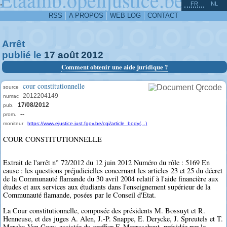
^
-
FR
NL
RSS
A PROPOS
WEB LOG
CONTACT
Arrêt
publié le
17
août
2012
Comment obtenir une aide juridique ?
cour constitutionnelle
source
2012204149
numac
17/08/2012
pub.
--
prom.
moniteur
https://www.ejustice.just.fgov.be/cgi/article_body(...)
COUR CONSTITUTIONNELLE
Extrait de l'arrêt n° 72/2012 du 12 juin 2012 Numéro du rôle : 5169 En
cause : les questions préjudicielles concernant les articles 23 et 25 du décret
de la Communauté flamande du 30 avril 2004 relatif à l'aide financière aux
études et aux services aux étudiants dans l'enseignement supérieur de la
Communauté flamande, posées par le Conseil d'Etat.
La Cour constitutionnelle, composée des présidents M. Bossuyt et R.
Henneuse, et des juges A. Alen, J.-P. Snappe, E. Derycke, J. Spreutels et T.
Merckx-Van Goey, assistée du greffier F. Meersschaut, présidée par le