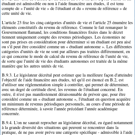
étudiant est admissible ou non à l'aide financière aux études, il est tenu
compte de « l'unité de vie » de l'étudiant et du « revenu de référence » de
cette unité de vie.
L'article 23 fixe les cinq catégories d'unités de vie et l'article 25 énumère les
éléments constitutifs du revenu de référence. Comme le fait remarquer le
Gouvernement flamand, les conditions financières fixées dans le décret
tiennent uniquement compte des revenus périodiques. Les économies ne
sont pas prises en considération pour déterminer si un étudiant est peu aisé
ou s'il peut être considéré comme un « étudiant autonome ». Les différentes
catégories d'unités de vie ne sont par ailleurs pas traitées différemment, en
ce qui concerne le mode de calcul du revenu de référence de l'unité de vie,
de sorte que l'unité de vie des étudiants autonomes est traitée de la même
manière que les autres unités de vie.
B.9.3. Le législateur décrétal peut estimer que la meilleure façon d'atteindre
l'objectif de l'aide financière aux études, tel qu'il est énoncé en B.2, est
d'utiliser une réglementation simple à contrôler, qui permet de déterminer,
avec un degré de certitude élevé, les revenus de l'étudiant concerné. En
outre, il n'est pas manifestement déraisonnable de prévoir que, pour être
considéré comme un « étudiant autonome », l'étudiant en question acquière
un minimum de revenus périodiques personnels, au cours d'une période de
référence déterminée, à savoir l'année précédant l'année académique
concernée.
B.9.4. L'on ne saurait reprocher au législateur décrétal, eu égard notamment
à la grande diversité des situations qui peuvent se rencontrer dans la
pratique, de ne pas avoir prévu une catégorie spécifique - admissible à l'aide