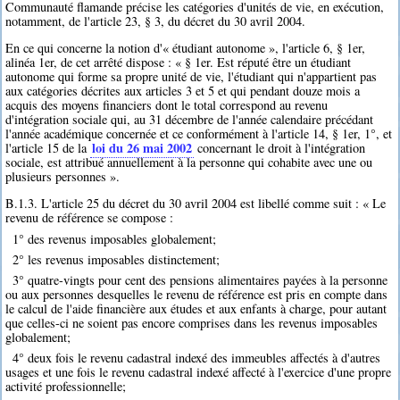
Communauté flamande précise les catégories d'unités de vie, en exécution,
notamment, de l'article 23, § 3, du décret du 30 avril 2004.
En ce qui concerne la notion d'« étudiant autonome », l'article 6, § 1er,
alinéa 1er, de cet arrêté dispose : « § 1er. Est réputé être un étudiant
autonome qui forme sa propre unité de vie, l'étudiant qui n'appartient pas
aux catégories décrites aux articles 3 et 5 et qui pendant douze mois a
acquis des moyens financiers dont le total correspond au revenu
d'intégration sociale qui, au 31 décembre de l'année calendaire précédant
l'année académique concernée et ce conformément à l'article 14, § 1er, 1°, et
loi du 26 mai 2002
l'article 15 de la
concernant le droit à l'intégration
sociale, est attribué annuellement à la personne qui cohabite avec une ou
plusieurs personnes ».
B.1.3. L'article 25 du décret du 30 avril 2004 est libellé comme suit : « Le
revenu de référence se compose :
1° des revenus imposables globalement;
2° les revenus imposables distinctement;
3° quatre-vingts pour cent des pensions alimentaires payées à la personne
ou aux personnes desquelles le revenu de référence est pris en compte dans
le calcul de l'aide financière aux études et aux enfants à charge, pour autant
que celles-ci ne soient pas encore comprises dans les revenus imposables
globalement;
4° deux fois le revenu cadastral indexé des immeubles affectés à d'autres
usages et une fois le revenu cadastral indexé affecté à l'exercice d'une propre
activité professionnelle;