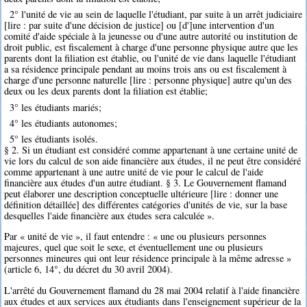
2° l'unité de vie au sein de laquelle l'étudiant, par suite à un arrêt judiciaire
[lire : par suite d'une décision de justice] ou [d']une intervention d'un
comité d'aide spéciale à la jeunesse ou d'une autre autorité ou institution de
droit public, est fiscalement à charge d'une personne physique autre que les
parents dont la filiation est établie, ou l'unité de vie dans laquelle l'étudiant
a sa résidence principale pendant au moins trois ans ou est fiscalement à
charge d'une personne naturelle [lire : personne physique] autre qu'un des
deux ou les deux parents dont la filiation est établie;
3° les étudiants mariés;
4° les étudiants autonomes;
5° les étudiants isolés.
§ 2. Si un étudiant est considéré comme appartenant à une certaine unité de
vie lors du calcul de son aide financière aux études, il ne peut être considéré
comme appartenant à une autre unité de vie pour le calcul de l'aide
financière aux études d'un autre étudiant. § 3. Le Gouvernement flamand
peut élaborer une description conceptuelle ultérieure [lire : donner une
définition détaillée] des différentes catégories d'unités de vie, sur la base
desquelles l'aide financière aux études sera calculée ».
Par « unité de vie », il faut entendre : « une ou plusieurs personnes
majeures, quel que soit le sexe, et éventuellement une ou plusieurs
personnes mineures qui ont leur résidence principale à la même adresse »
(article 6, 14°, du décret du 30 avril 2004).
L'arrêté du Gouvernement flamand du 28 mai 2004 relatif à l'aide financière
aux études et aux services aux étudiants dans l'enseignement supérieur de la