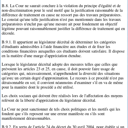
B.8. La Cour ne saurait conclure à la violation du principe d'égalité et de
non-discrimination pour le seul motif que la justification raisonnable de la
différence de traitement en cause ne ressort pas des travaux préparatoires.
Le constat qu'une telle justification n'est pas mentionnée dans les travaux
préparatoires n'exclut pas qu'une mesure ait pour fondement un objectif
légitime pouvant raisonnablement justifier la différence de traitement qui en
découle.
B.9.1. Il appartient au législateur décrétal de déterminer les catégories
d'étudiants admissibles à l'aide financière aux études et de fixer les
conditions financières auxquelles ces étudiants doivent satisfaire. Il dispose
en la matière d'une marge d'appréciation étendue.
Lorsque le législateur décrétal adopte des mesures telles que celles que
prévoient les articles 23 et 25, en cause, il doit pouvoir faire usage de
catégories qui, nécessairement, n'appréhendent la diversité des situations
qu'avec un certain degré d'approximation. Le recours à ce procédé n'est pas
déraisonnable en soi; il convient néanmoins d'examiner s'il en va de même
pour la manière dont le procédé a été utilisé.
Les choix sociaux qui doivent être réalisés lors de l'affectation des moyens
relèvent de la liberté d'appréciation du législateur décrétal.
La Cour ne peut sanctionner de tels choix politiques et les motifs qui les
fondent que s'ils reposent sur une erreur manifeste ou s'ils sont
manifestement déraisonnables.
B.9.2. En vertu de l'article 24 du décret du 30 avril 2004, pour établir si un