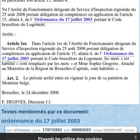
Vu l'Arrêté du Fonctionnaire dirigeant du Service d'Inspection régionale du
25 août 2008 portant délégation de compétences en application de l'article
Ordonnance du 17 juillet 2003
15, alinéa 4, de l'
portant le Code
bruxellois du Logement;
Arrête :
Article 1er.
Dans l'article 1er de l'Arrêté du Fonctionnaire dirigeant du
Service d'Inspection régionale du 25 août 2008 portant délégation de
Ordonnance du
compétences en application de l'article 15, alinéa 4, de l'
17 juillet 2003
portant le Code bruxellois du Logement, les mots « est
habilité » sont remplacés par les mots « et Mme Sophie Gregoire, Attaché
au Ministère de la Région de Bruxelles-Capitale, sont habilités ».
Art. 2.
Le présent arrêté entre en vigueur le jour de sa parution au
Moniteur belge.
Bruxelles, le 24 décembre 2008.
F. DEGIVES, Directeur f.f.
Textes mentionnés par ce document:
ordonnance du 17 juillet 2003
ordonnance
17/07/2003
09/09/2003
2003031392
type
prom.
pub.
numac
source
ministere de la region de bruxelles-capitale
x
Etaamb.be utilise des cookies