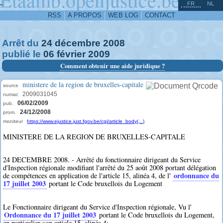
^
-
FR
NL
RSS
A PROPOS
WEB LOG
CONTACT
Arrêt du
24
décembre
2008
publié le
06
février
2009
Comment obtenir une aide juridique ?
ministere de la region de bruxelles-capitale
source
2009031045
numac
06/02/2009
pub.
24/12/2008
prom.
moniteur
https://www.ejustice.just.fgov.be/cgi/article_body(...)
MINISTERE DE LA REGION DE BRUXELLES-CAPITALE
24 DECEMBRE 2008. - Arrêté du fonctionnaire dirigeant du Service
d'Inspection régionale modifiant l'arrêté du 25 août 2008 portant délégation
ordonnance du
de compétences en application de l'article 15, alinéa 4, de l'
17 juillet 2003
portant le Code bruxellois du Logement
Le Fonctionnaire dirigeant du Service d'Inspection régionale, Vu l'
Ordonnance du 17 juillet 2003
portant le Code bruxellois du Logement,
en particulier son article 15, alinéa 4;