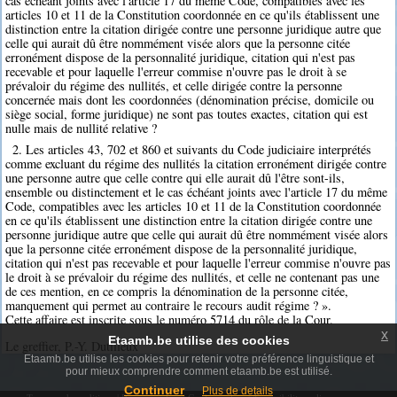
cas échéant joints avec l'article 17 du même Code, compatibles avec les
articles 10 et 11 de la Constitution coordonnée en ce qu'ils établissent une
distinction entre la citation dirigée contre une personne juridique autre que
celle qui aurait dû être nommément visée alors que la personne citée
erronément dispose de la personnalité juridique, citation qui n'est pas
recevable et pour laquelle l'erreur commise n'ouvre pas le droit à se
prévaloir du régime des nullités, et celle dirigée contre la personne
concernée mais dont les coordonnées (dénomination précise, domicile ou
siège social, forme juridique) ne sont pas toutes exactes, citation qui est
nulle mais de nullité relative ?
2. Les articles 43, 702 et 860 et suivants du Code judiciaire interprétés
comme excluant du régime des nullités la citation erronément dirigée contre
une personne autre que celle contre qui elle aurait dû l'être sont-ils,
ensemble ou distinctement et le cas échéant joints avec l'article 17 du même
Code, compatibles avec les articles 10 et 11 de la Constitution coordonnée
en ce qu'ils établissent une distinction entre la citation dirigée contre une
personne juridique autre que celle qui aurait dû être nommément visée alors
que la personne citée erronément dispose de la personnalité juridique,
citation qui n'est pas recevable et pour laquelle l'erreur commise n'ouvre pas
le droit à se prévaloir du régime des nullités, et celle ne contenant pas une
de ces mention, en ce compris la dénomination de la personne citée,
manquement qui permet au contraire le recours audit régime ? ».
Cette affaire est inscrite sous le numéro 5714 du rôle de la Cour.
x
Etaamb.be utilise des cookies
Le greffier, P.-Y. Dutilleux
Etaamb.be utilise les cookies pour retenir votre préférence linguistique et
pour mieux comprendre comment etaamb.be est utilisé.
Continuer
Plus de details