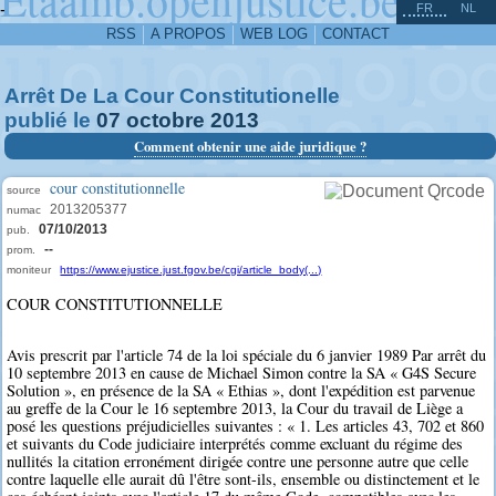
^
-
FR
NL
RSS
A PROPOS
WEB LOG
CONTACT
Arrêt De La Cour Constitutionelle
publié le
07
octobre
2013
Comment obtenir une aide juridique ?
cour constitutionnelle
source
2013205377
numac
07/10/2013
pub.
--
prom.
moniteur
https://www.ejustice.just.fgov.be/cgi/article_body(...)
COUR CONSTITUTIONNELLE
Avis prescrit par l'article 74 de la loi spéciale du 6 janvier 1989 Par arrêt du
10 septembre 2013 en cause de Michael Simon contre la SA « G4S Secure
Solution », en présence de la SA « Ethias », dont l'expédition est parvenue
au greffe de la Cour le 16 septembre 2013, la Cour du travail de Liège a
posé les questions préjudicielles suivantes : « 1. Les articles 43, 702 et 860
et suivants du Code judiciaire interprétés comme excluant du régime des
nullités la citation erronément dirigée contre une personne autre que celle
contre laquelle elle aurait dû l'être sont-ils, ensemble ou distinctement et le