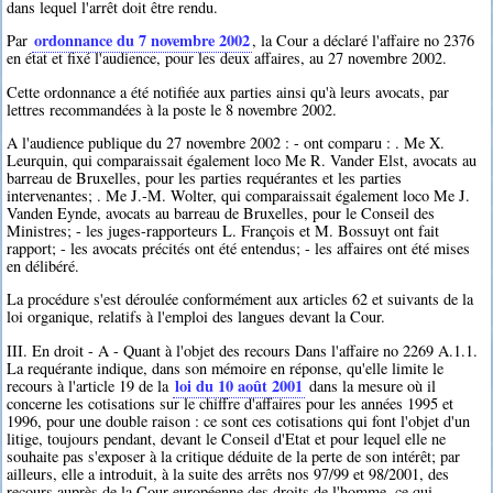
dans lequel l'arrêt doit être rendu.
ordonnance du 7 novembre 2002
Par
, la Cour a déclaré l'affaire no 2376
en état et fixé l'audience, pour les deux affaires, au 27 novembre 2002.
Cette ordonnance a été notifiée aux parties ainsi qu'à leurs avocats, par
lettres recommandées à la poste le 8 novembre 2002.
A l'audience publique du 27 novembre 2002 : - ont comparu : . Me X.
Leurquin, qui comparaissait également loco Me R. Vander Elst, avocats au
barreau de Bruxelles, pour les parties requérantes et les parties
intervenantes; . Me J.-M. Wolter, qui comparaissait également loco Me J.
Vanden Eynde, avocats au barreau de Bruxelles, pour le Conseil des
Ministres; - les juges-rapporteurs L. François et M. Bossuyt ont fait
rapport; - les avocats précités ont été entendus; - les affaires ont été mises
en délibéré.
La procédure s'est déroulée conformément aux articles 62 et suivants de la
loi organique, relatifs à l'emploi des langues devant la Cour.
III. En droit - A - Quant à l'objet des recours Dans l'affaire no 2269 A.1.1.
La requérante indique, dans son mémoire en réponse, qu'elle limite le
loi du 10 août 2001
recours à l'article 19 de la
dans la mesure où il
concerne les cotisations sur le chiffre d'affaires pour les années 1995 et
1996, pour une double raison : ce sont ces cotisations qui font l'objet d'un
litige, toujours pendant, devant le Conseil d'Etat et pour lequel elle ne
souhaite pas s'exposer à la critique déduite de la perte de son intérêt; par
ailleurs, elle a introduit, à la suite des arrêts nos 97/99 et 98/2001, des
recours auprès de la Cour européenne des droits de l'homme, ce qui