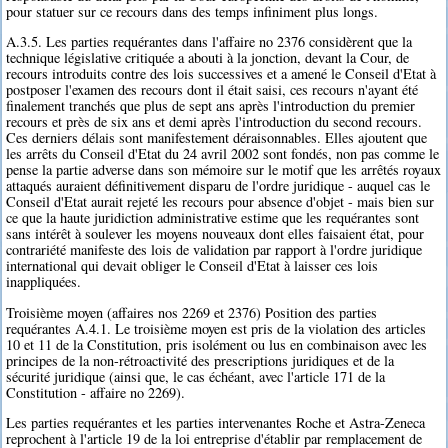
pour statuer sur ce recours dans des temps infiniment plus longs.
A.3.5. Les parties requérantes dans l'affaire no 2376 considèrent que la
technique législative critiquée a abouti à la jonction, devant la Cour, de
recours introduits contre des lois successives et a amené le Conseil d'Etat à
postposer l'examen des recours dont il était saisi, ces recours n'ayant été
finalement tranchés que plus de sept ans après l'introduction du premier
recours et près de six ans et demi après l'introduction du second recours.
Ces derniers délais sont manifestement déraisonnables. Elles ajoutent que
les arrêts du Conseil d'Etat du 24 avril 2002 sont fondés, non pas comme le
pense la partie adverse dans son mémoire sur le motif que les arrêtés royaux
attaqués auraient définitivement disparu de l'ordre juridique - auquel cas le
Conseil d'Etat aurait rejeté les recours pour absence d'objet - mais bien sur
ce que la haute juridiction administrative estime que les requérantes sont
sans intérêt à soulever les moyens nouveaux dont elles faisaient état, pour
contrariété manifeste des lois de validation par rapport à l'ordre juridique
international qui devait obliger le Conseil d'Etat à laisser ces lois
inappliquées.
Troisième moyen (affaires nos 2269 et 2376) Position des parties
requérantes A.4.1. Le troisième moyen est pris de la violation des articles
10 et 11 de la Constitution, pris isolément ou lus en combinaison avec les
principes de la non-rétroactivité des prescriptions juridiques et de la
sécurité juridique (ainsi que, le cas échéant, avec l'article 171 de la
Constitution - affaire no 2269).
Les parties requérantes et les parties intervenantes Roche et Astra-Zeneca
reprochent à l'article 19 de la loi entreprise d'établir par remplacement de