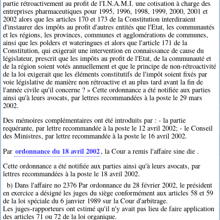
partie rétroactivement au profit de l'I.N.A.M.I. une cotisation à charge des
entreprises pharmaceutiques pour 1995, 1996, 1998, 1999, 2000, 2001 et
2002 alors que les articles 170 et 173 de la Constitution interdiraient
d'instaurer des impôts au profit d'autres entités que l'Etat, les communautés
et les régions, les provinces, communes et agglomérations de communes,
ainsi que les polders et wateringues et alors que l'article 171 de la
Constitution, qui exigerait une intervention en connaissance de cause du
législateur, prescrit que les impôts au profit de l'Etat, de la communauté et
de la région soient votés annuellement et que le principe de non-rétroactivité
de la loi exigerait que les éléments constitutifs de l'impôt soient fixés par
voie législative de manière non rétroactive et au plus tard avant la fin de
l'année civile qu'il concerne ? » Cette ordonnance a été notifiée aux parties
ainsi qu'à leurs avocats, par lettres recommandées à la poste le 29 mars
2002.
Des mémoires complémentaires ont été introduits par : - la partie
requérante, par lettre recommandée à la poste le 12 avril 2002; - le Conseil
des Ministres, par lettre recommandée à la poste le 16 avril 2002.
ordonnance du 18 avril 2002
Par
, la Cour a remis l'affaire sine die .
Cette ordonnance a été notifiée aux parties ainsi qu'à leurs avocats, par
lettres recommandées à la poste le 18 avril 2002.
b) Dans l'affaire no 2376 Par ordonnance du 28 février 2002, le président
en exercice a désigné les juges du siège conformément aux articles 58 et 59
de la loi spéciale du 6 janvier 1989 sur la Cour d'arbitrage.
Les juges-rapporteurs ont estimé qu'il n'y avait pas lieu de faire application
des articles 71 ou 72 de la loi organique.