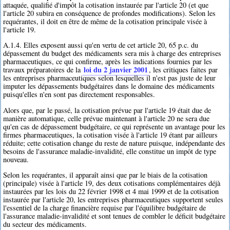
attaquée, qualifié d'impôt la cotisation instaurée par l'article 20 (et que
l'article 20 subira en conséquence de profondes modifications). Selon les
requérantes, il doit en être de même de la cotisation principale visée à
l'article 19.
A.1.4. Elles exposent aussi qu'en vertu de cet article 20, 65 p.c. du
dépassement du budget des médicaments sera mis à charge des entreprises
pharmaceutiques, ce qui confirme, après les indications fournies par les
loi du 2 janvier 2001
travaux préparatoires de la
, les critiques faites par
les entreprises pharmaceutiques selon lesquelles il n'est pas juste de leur
imputer les dépassements budgétaires dans le domaine des médicaments
puisqu'elles n'en sont pas directement responsables.
Alors que, par le passé, la cotisation prévue par l'article 19 était due de
manière automatique, celle prévue maintenant à l'article 20 ne sera due
qu'en cas de dépassement budgétaire, ce qui représente un avantage pour les
firmes pharmaceutiques, la cotisation visée à l'article 19 étant par ailleurs
réduite; cette cotisation change du reste de nature puisque, indépendante des
besoins de l'assurance maladie-invalidité, elle constitue un impôt de type
nouveau.
Selon les requérantes, il apparaît ainsi que par le biais de la cotisation
(principale) visée à l'article 19, des deux cotisations complémentaires déjà
instaurées par les lois du 22 février 1998 et 4 mai 1999 et de la cotisation
instaurée par l'article 20, les entreprises pharmaceutiques supportent seules
l'essentiel de la charge financière requise par l'équilibre budgétaire de
l'assurance maladie-invalidité et sont tenues de combler le déficit budgétaire
du secteur des médicaments.