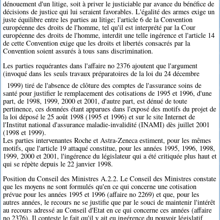
dénouement d'un litige, soit à priver le justiciable par avance du bénéfice de
décisions de justice qui lui seraient favorables. L'égalité des armes exige un
juste équilibre entre les parties au litige; l'article 6 de la Convention
européenne des droits de l'homme, tel qu'il est interprété par la Cour
européenne des droits de l'homme, interdit une telle ingérence et l'article 14
de cette Convention exige que les droits et libertés consacrés par la
Convention soient assurés à tous sans discrimination.
Les parties requérantes dans l'affaire no 2376 ajoutent que l'argument
(invoqué dans les seuls travaux préparatoires de la loi du 24 décembre
1999) tiré de l'absence de clôture des comptes de l'assurance soins de
santé pour justifier le remplacement des cotisations de 1995 et 1996, d'une
part, de 1998, 1999, 2000 et 2001, d'autre part, est dénué de toute
pertinence, ces données étant apparues dans l'exposé des motifs du projet de
la loi déposé le 25 août 1998 (1995 et 1996) et sur le site Internet de
l'Institut national d'assurance maladie-invalidité (INAMI) dès juillet 2001
(1998 et 1999).
Les parties intervenantes Roche et Astra-Zeneca estiment, pour les mêmes
motifs, que l'article 19 attaqué constitue, pour les années 1995, 1996, 1998,
1999, 2000 et 2001, l'ingérence du législateur qui a été critiquée plus haut et
qui se répète depuis le 22 janvier 1998.
Position du Conseil des Ministres A.2.2. Le Conseil des Ministres constate
que les moyens ne sont formulés qu'en ce qui concerne une cotisation
prévue pour les années 1995 et 1996 (affaire no 2269) et que, pour les
autres années, le recours ne se justifie que par le souci de maintenir l'intérêt
au recours adressé au Conseil d'Etat en ce qui concerne ces années (affaire
no 2376). Il conteste le fait qu'il y ait eu ingérence du pouvoir législatif