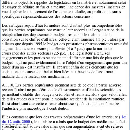
différents objectifs rappelés du législateur en la matière et notamment celui
d'essayer de réduire au fur et à mesure l'incidence des mesures linéaires en
vue d'opérer le financement de l'assurance maladie, au profit de mesures
spécifiques responsabilisatrices des acteurs concernés.
Les critiques aujourd'hui formulées sont d'autant plus incompréhensibles
que les parties requérantes ont marqué leur accord sur l'organisation de la
récupération des dépassements budgétaires et sur le maintien de la
cotisation sur le chiffre d'affaires, celle-ci étant ramenée à 3 p.c., alors par
ailleurs que depuis 1995 le budget des prestations pharmaceutiques avait été
augmenté dans une mesure plus élevée (4 à 7 p.c.) que la norme de
croissance des autres secteurs (2,5 p.c.). Le législateur a tenu ses
engagements et les parties se contentent d'affirmer une fois de plus que le
budget - qui ne peut évidemment faire l'objet d'un engagement que pour une
durée d'un an - est insuffisant. Il apparaît enfin de ces éléments que les
cotisations en cause sont bel et bien liées aux besoins de l'assurance-
maladie dans le secteur des médicaments.
A.1.10. Les parties requérantes prennent acte de ce que la partie adverse
reconnaît ainsi ne pas s'être dotée d'instruments et d'études scientifiques
permettant d'établir des budgets crédibles et réalistes, alors que, selon elles,
de telles études existent pour le moindre accident de la circulation routière.
Il est ahurissant que cette carence aboutisse systématiquement à mettre
l'industrie pharmaceutique à contribution.
loi
Elles constatent que lors des travaux préparatoires d'une loi antérieure (
du 12 août 2000
), le ministre a admis que le budget des médicaments était
structurellement sous-évalué mais que son augmentation avait été refusée