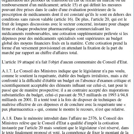
remboursement d'un médicament; article 15) et qui définit les mesures
pouvant être prises dans le cadre d'une évaluation postérieure de la
prescription de médicaments dont il est constaté qu'ils le sont en dehors des
conditions sans raison valable (article 16). De plus, l'article 20, qui est le
fruit de longues discussions avec le secteur concerné, instaure pour chaque
firme et chaque producteur pharmaceutique commercialisant les
médicaments remboursables, une cotisation supplémentaire prélevée si les
dépenses pour des médicaments spécialisés sont supérieures au budget
global des moyens financiers fixés en la matière. Cette cotisation prend la
forme d'un versement provisionnel en attendant la fixation de la part du
marché par rapport au chiffre d'affaires total.
L'article 19 attaqué n'a fait l'objet d'aucun commentaire du Conseil d'Etat.
A.1.7. Le Conseil des Ministres indique que le législateur n'a pas voulu,
comme le soutient la requérante, établir des budgets irréalistes, mais a été
confronté à la difficulté d'établir un budget en l'absence d'examen critique et
scientifiquement acceptable des éléments influant sur celui-ci, tant pour le
passé que de manière prospective; il a au contraire accepté des majorations
substantielles du budget, celui-ci passant de 59,5 milliards en 1993 à 94,8
milliards en 2001. Il a tenté tout à la fois de disposer de techniques de
maîtrise effective de ces dépenses et de conclure avec la requérante une «
pax pharmaceutica » qui, comme le montre le recours, n'est que relative.
A.1.8. Dans le mémoire introduit dans l'affaire no 2376, le Conseil des
Ministres relève que le Conseil d'Etat a qualifié d'impôt la cotisation
instaurée par l'article 20 mais soutient que le législateur s'est réservé, dans
le texte finalement proposé et voté, la compétence de fixer le montant de la