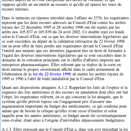
suppose qu'elle ait un intérêt au recours et qu'elle ait épuisé les voies de
recours internes.
Dans le mémoire en réponse introduit dans l'affaire no 2376, les requérantes
exposent que les deux recours adressés au Conseil d'Etat contre les arrêtés
royaux des 22 décembre 1995 et 28 octobre 1996 ont été rejetés par les
arrêts nos 105.837 et 105.839 du 24 avril 2002. Ce double rejet est fondé,
selon le Conseil d'Etat, sur ce que les diverses interventions législatives qui
se sont succédées au départ de la validation rétroactive du 22 février 1998
ont eu pour effet de faire perdre aux requérantes devant le Conseil d'Etat
l'intérêt aux moyens que ces dernières jugeaient être en droit de formuler à
l'égard des diverses interventions législatives qui se sont succédées dans le
domaine de la cotisation principale sur le chiffre d'affaires imposée aux
entreprises pharmaceutiques. Elles relèvent que se réalise de la sorte en
droit interne le propos ouvertement affiché dans le cadre notamment de
loi du 22 février 1998
l'élaboration de la
de mettre les arrêtés royaux de
1995 et 1996 à l'abri de toute annulation par le Conseil d'Etat.
Quant aux dispositions attaquées A.1.2. Rappelant les faits de l'espèce et la
séquence des lois antérieures et des recours en annulation dont elles ont fait
l'objet, les requérantes relèvent, en ce qui concerne la loi attaquée, que le
système qu'elle prévoit repose sur l'engagement pris d'assurer une
augmentation importante du budget des médicaments, ce qui confirme pour
autant que de besoin la critique qu'elles n'ont cessé d'émettre et selon
laquelle pour les années antérieures, ce budget aurait été systématiquement
sous-évalué, étant ainsi à l'origine d'inévitables dépassements budgétaires.
A.1.3. Elles exposent que le Conseil d'Etat a, dans son avis précédant la loi