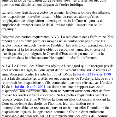
suite de la loi de validation du 22 février 1998, les arrêtés royaux dont
question ont définitivement disparu de l'ordre juridique.
La technique légistique a certes pu amener la Cour à joindre des affaires,
des dispositions nouvelles faisant l'objet de recours alors qu'elles
remplaçaient des dispositions identiques, mais la Cour n'a jamais été
empêchée de trancher dans le délai - raisonnable - imparti par sa loi
organique.
Réponse des parties requérantes A.3.3. La requérante dans l'affaire no 2269
répond que ses deux premiers moyens ne se confondent pas et que les
arrêtés royaux auxquels l'avis de l'auditeur fait référence reprendront force
et vigueur si la loi rétroactive objet du recours est annulée; si cette loi
n'avait pas été promulguée, le Conseil d'Etat aurait pu mettre fin à la
procédure dans le délai raisonnable auquel il a été fait référence.
A.3.4. Le Conseil des Ministres réplique à cet égard qu'il n'aperçoit pas de
quel recours il s'agit, la Cour ayant définitivement statué sur le recours en
loi du 22 février 1998
annulation pris contre les articles 133 et 136 de la
qui a fait disparaître les arrêtés royaux concernés de l'ordre juridique et y a
réintroduit les dispositions qu'ils contenaient par voie rétroactive. L'article
loi du 10 août 2001
19 de la
est donc sans aucun rapport avec cette
disparition, son éventuelle annulation ne pouvant avoir pour effet de faire
revivre les arrêtés royaux concernés. Si les parties requérantes visent le
recours contre l'arrêt no 97/99 de la Cour qu'elles ont entrepris devant la
Cour européenne des droits de l'homme, leur affirmation reste
incompréhensible, ce recours ne pouvant avoir pour effet l'annulation de
dispositions légales, le législateur, comme la Cour, n'étant nullement
responsable du délai pris par la Cour européenne des droits de l'homme,