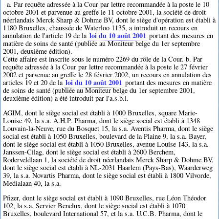
a. Par requête adressée à la Cour par lettre recommandée à la poste le 10
octobre 2001 et parvenue au greffe le 11 octobre 2001, la société de droit
néerlandais Merck Sharp & Dohme BV, dont le siège d'opération est établi à
1180 Bruxelles, chaussée de Waterloo 1135, a introduit un recours en
loi du 10 août 2001
annulation de l'article 19 de la
portant des mesures en
matière de soins de santé (publiée au Moniteur belge du 1er septembre
2001, deuxième édition).
Cette affaire est inscrite sous le numéro 2269 du rôle de la Cour. b. Par
requête adressée à la Cour par lettre recommandée à la poste le 27 février
2002 et parvenue au greffe le 28 février 2002, un recours en annulation des
loi du 10 août 2001
articles 19 et 20 de la
portant des mesures en matière
de soins de santé (publiée au Moniteur belge du 1er septembre 2001,
deuxième édition) a été introduit par l'a.s.b.l.
AGIM, dont le siège social est établi à 1000 Bruxelles, square Marie-
Louise 49, la s.a. A.H.P. Pharma, dont le siège social est établi à 1348
Louvain-la-Neuve, rue du Bosquet 15, la s.a. Aventis Pharma, dont le siège
social est établi à 1050 Bruxelles, boulevard de la Plaine 9, la s.a. Bayer,
dont le siège social est établi à 1050 Bruxelles, avenue Louise 143, la s.a.
Janssen-Cilag, dont le siège social est établi à 2600 Berchem,
Roderveldlaan 1, la société de droit néerlandais Merck Sharp & Dohme BV,
dont le siège social est établi à NL-2031 Haarlem (Pays-Bas), Waarderweg
39, la s.a. Novartis Pharma, dont le siège social est établi à 1800 Vilvorde,
Medialaan 40, la s.a.
Pfizer, dont le siège social est établi à 1090 Bruxelles, rue Léon Théodor
102, la s.a. Servier Benelux, dont le siège social est établi à 1070
Bruxelles, boulevard International 57, et la s.a. U.C.B. Pharma, dont le