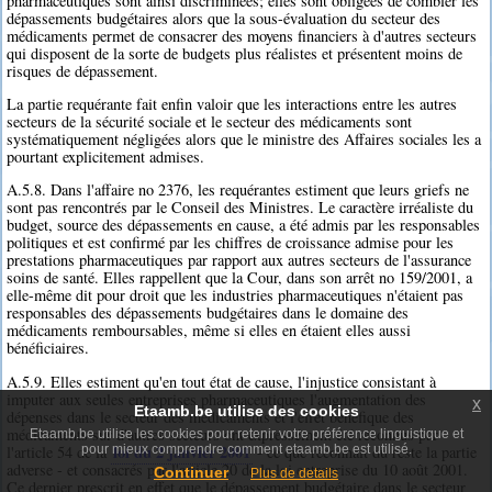
pharmaceutiques sont ainsi discriminées; elles sont obligées de combler les
dépassements budgétaires alors que la sous-évaluation du secteur des
médicaments permet de consacrer des moyens financiers à d'autres secteurs
qui disposent de la sorte de budgets plus réalistes et présentent moins de
risques de dépassement.
La partie requérante fait enfin valoir que les interactions entre les autres
secteurs de la sécurité sociale et le secteur des médicaments sont
systématiquement négligées alors que le ministre des Affaires sociales les a
pourtant explicitement admises.
A.5.8. Dans l'affaire no 2376, les requérantes estiment que leurs griefs ne
sont pas rencontrés par le Conseil des Ministres. Le caractère irréaliste du
budget, source des dépassements en cause, a été admis par les responsables
politiques et est confirmé par les chiffres de croissance admise pour les
prestations pharmaceutiques par rapport aux autres secteurs de l'assurance
soins de santé. Elles rappellent que la Cour, dans son arrêt no 159/2001, a
elle-même dit pour droit que les industries pharmaceutiques n'étaient pas
responsables des dépassements budgétaires dans le domaine des
médicaments remboursables, même si elles en étaient elles aussi
bénéficiaires.
A.5.9. Elles estiment qu'en tout état de cause, l'injustice consistant à
imputer aux seules entreprises pharmaceutiques l'augmentation des
x
Etaamb.be utilise des cookies
dépenses dans le secteur des médicaments et l'effet bénéfique des
médicaments sur d'autres secteurs ont expressément été reconnus par
Etaamb.be utilise les cookies pour retenir votre préférence linguistique et
loi du 2 janvier 2001
l'article 54 de la
- ce que reconnaît du reste la partie
pour mieux comprendre comment etaamb.be est utilisé.
adverse - et consacrés par l'article 20 de la loi entreprise du 10 août 2001.
Continuer
Plus de details
Ce dernier prescrit en effet que le dépassement budgétaire dans le secteur