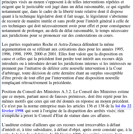
principes visés au moyen s'opposent à de telles interventions répétées et
exigent que le justiciable soit jugé dans un délai raisonnable, ce qui signifie
notamment que, dans le cadre de la liberté toute relative dont il dispose
quant à la technique législative dont il fait usage, le législateur s'abstienne
de recourir de manière inutile et sans profit pour l'intérêt général à celle de
ces techniques qui doit nécessairement avoir pour effet et pour conséquence
notamment de prolonger, au-delà du délai raisonnable, le temps nécessaire
aux juridictions pour se prononcer sur des contestations en cours.
Les parties requérantes Roche et Astra-Zeneca défendent la même
argumentation en se référant aux cotisations dues pour les années 1995,
1996, 1998, 1999, 2000 et 2001. Elles font valoir que la disposition en
cause et celles qui la précèdent font perdre tout intérêt aux recours déjà
introduits ou à introduire devant les juridictions internes si les intéressés ne
prennent pas l'initiative de déférer cette nouvelle intervention à la Cour
d'arbitrage, toute décision de cette dernière étant au surplus susceptible
d'être privée de tout effet par l'intervention d'une disposition nouvelle
remplaçant rétroactivement la précédente.
Position du Conseil des Ministres A.3.2. Le Conseil des Ministres estime
que ce moyen, partant aussi de fausses prémisses, doit être rejeté pour les
mêmes motifs que ceux qui ont été donnés en réponse au moyen précédent.
loi du 22
Ce n'est pas la norme entreprise mais les articles 136 et 138 de la
février 1998
qui sont à l'origine de la disparition des arrêtés visés; rien
n'empêche a priori le Conseil d'Etat de statuer dans ces affaires.
L'auditeur estime d'ailleurs que ces recours sont irrecevables à défaut
d'intérêt et, à titre subsidiaire, à défaut d'objet, après avoir constaté que, à la