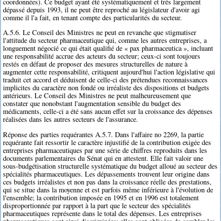
coordonnées). Ce budget ayant été systématiquement et très largement
dépassé depuis 1993, il ne peut être reproché au législateur d'avoir agi
comme il l'a fait, en tenant compte des particularités du secteur.
A.5.6. Le Conseil des Ministres ne peut en revanche que stigmatiser
l'attitude du secteur pharmaceutique qui, comme les autres entreprises, a
longuement négocié ce qui était qualifié de « pax pharmaceutica », incluant
une responsabilité accrue des acteurs du secteur; ceux-ci sont toujours
restés en défaut de proposer des mesures structurelles de nature à
augmenter cette responsabilité, critiquent aujourd'hui l'action législative qui
traduit cet accord et déduisent de celle-ci des prétendues reconnaissances
implicites du caractère non fondé ou irréaliste des dispositions et budgets
antérieurs. Le Conseil des Ministres ne peut malheureusement que
constater que nonobstant l'augmentation sensible du budget des
médicaments, celle-ci a été sans aucun effet sur la croissance des dépenses
réalisées dans les autres secteurs de l'assurance.
Réponse des parties requérantes A.5.7. Dans l'affaire no 2269, la partie
requérante fait ressortir le caractère injustifié de la contribution exigée des
entreprises pharmaceutiques par une série de chiffres reproduits dans les
documents parlementaires du Sénat qui en attestent. Elle fait valoir une
sous-budgétisation structurelle systématique du budget alloué au secteur des
spécialités pharmaceutiques. Les dépassements trouvent leur origine dans
ces budgets irréalistes et non pas dans la croissance réelle des prestations,
qui se situe dans la moyenne et est parfois même inférieure à l'évolution de
l'ensemble; la contribution imposée en 1995 et en 1996 est totalement
disproportionnée par rapport à la part que le secteur des spécialités
pharmaceutiques représente dans le total des dépenses. Les entreprises