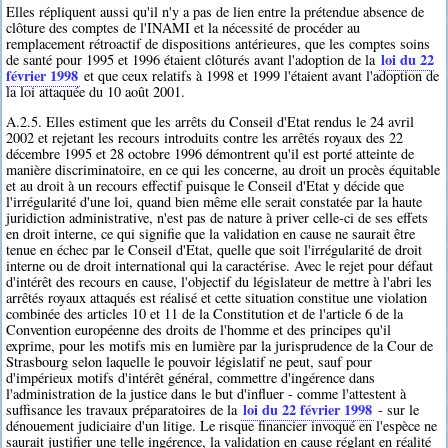
Elles répliquent aussi qu'il n'y a pas de lien entre la prétendue absence de
clôture des comptes de l'INAMI et la nécessité de procéder au
remplacement rétroactif de dispositions antérieures, que les comptes soins
loi du 22
de santé pour 1995 et 1996 étaient clôturés avant l'adoption de la
février 1998
et que ceux relatifs à 1998 et 1999 l'étaient avant l'adoption de
la loi attaquée du 10 août 2001.
A.2.5. Elles estiment que les arrêts du Conseil d'Etat rendus le 24 avril
2002 et rejetant les recours introduits contre les arrêtés royaux des 22
décembre 1995 et 28 octobre 1996 démontrent qu'il est porté atteinte de
manière discriminatoire, en ce qui les concerne, au droit un procès équitable
et au droit à un recours effectif puisque le Conseil d'Etat y décide que
l'irrégularité d'une loi, quand bien même elle serait constatée par la haute
juridiction administrative, n'est pas de nature à priver celle-ci de ses effets
en droit interne, ce qui signifie que la validation en cause ne saurait être
tenue en échec par le Conseil d'Etat, quelle que soit l'irrégularité de droit
interne ou de droit international qui la caractérise. Avec le rejet pour défaut
d'intérêt des recours en cause, l'objectif du législateur de mettre à l'abri les
arrêtés royaux attaqués est réalisé et cette situation constitue une violation
combinée des articles 10 et 11 de la Constitution et de l'article 6 de la
Convention européenne des droits de l'homme et des principes qu'il
exprime, pour les motifs mis en lumière par la jurisprudence de la Cour de
Strasbourg selon laquelle le pouvoir législatif ne peut, sauf pour
d'impérieux motifs d'intérêt général, commettre d'ingérence dans
l'administration de la justice dans le but d'influer - comme l'attestent à
loi du 22 février 1998
suffisance les travaux préparatoires de la
- sur le
dénouement judiciaire d'un litige. Le risque financier invoqué en l'espèce ne
saurait justifier une telle ingérence, la validation en cause réglant en réalité