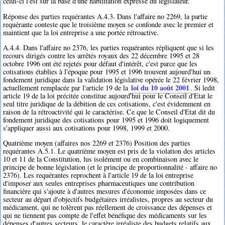
celui-ci l'est sur la base d'une habilitation expresse du législateur.
Réponse des parties requérantes A.4.3. Dans l'affaire no 2269, la partie
requérante conteste que le troisième moyen se confonde avec le premier et
maintient que la loi entreprise a une portée rétroactive.
A.4.4. Dans l'affaire no 2376, les parties requérantes répliquent que si les
recours dirigés contre les arrêtés royaux des 22 décembre 1995 et 28
octobre 1996 ont été rejetés pour défaut d'intérêt, c'est parce que les
cotisations établies à l'époque pour 1995 et 1996 trouvent aujourd'hui un
fondement juridique dans la validation législative opérée le 22 février 1998,
loi du 10 août 2001
actuellement remplacée par l'article 19 de la
. Si ledit
article 19 de la loi précitée constitue aujourd'hui pour le Conseil d'Etat le
seul titre juridique de la débition de ces cotisations, c'est évidemment en
raison de la rétroactivité qui le caractérise. Ce que le Conseil d'Etat dit du
fondement juridique des cotisations pour 1995 et 1996 doit logiquement
s'appliquer aussi aux cotisations pour 1998, 1999 et 2000.
Quatrième moyen (affaires nos 2269 et 2376) Position des parties
requérantes A.5.1. Le quatrième moyen est pris de la violation des articles
10 et 11 de la Constitution, lus isolément ou en combinaison avec le
principe de bonne législation (et le principe de proportionnalité - affaire no
2376). Les requérantes reprochent à l'article 19 de la loi entreprise
d'imposer aux seules entreprises pharmaceutiques une contribution
financière qui s'ajoute à d'autres mesures d'économie imposées dans ce
secteur au départ d'objectifs budgétaires irréalistes, propres au secteur du
médicament, qui ne tolèrent pas réellement de croissance des dépenses et
qui ne tiennent pas compte de l'effet bénéfique des médicaments sur les
dépenses d'autres secteurs, le caractère irréaliste des budgets relatifs aux