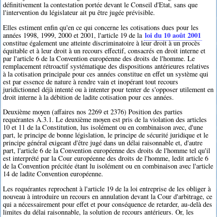
définitivement la contestation portée devant le Conseil d'Etat, sans que
l'intervention du législateur ait pu être jugée prévisible.
Elles estiment enfin qu'en ce qui concerne les cotisations dues pour les
loi du 10 août 2001
années 1998, 1999, 2000 et 2001, l'article 19 de la
constitue également une atteinte discriminatoire à leur droit à un procès
équitable et à leur droit à un recours effectif, consacrés en droit interne et
par l'article 6 de la Convention européenne des droits de l'homme. Le
remplacement rétroactif systématique des dispositions antérieures relatives
à la cotisation principale pour ces années constitue en effet un système qui
est par essence de nature à rendre vain et inopérant tout recours
juridictionnel déjà intenté ou à intenter pour tenter de s'opposer utilement en
droit interne à la débition de ladite cotisation pour ces années.
Deuxième moyen (affaires nos 2269 et 2376) Position des parties
requérantes A.3.1. Le deuxième moyen est pris de la violation des articles
10 et 11 de la Constitution, lus isolément ou en combinaison avec, d'une
part, le principe de bonne législation, le principe de sécurité juridique et le
principe général exigeant d'être jugé dans un délai raisonnable et, d'autre
part, l'article 6 de la Convention européenne des droits de l'homme tel qu'il
est interprété par la Cour européenne des droits de l'homme, ledit article 6
de la Convention précitée étant lu isolément ou en combinaison avec l'article
14 de ladite Convention européenne.
Les requérantes reprochent à l'article 19 de la loi entreprise de les obliger à
nouveau à introduire un recours en annulation devant la Cour d'arbitrage, ce
qui a nécessairement pour effet et pour conséquence de retarder, au-delà des
limites du délai raisonnable, la solution de recours antérieurs. Or, les