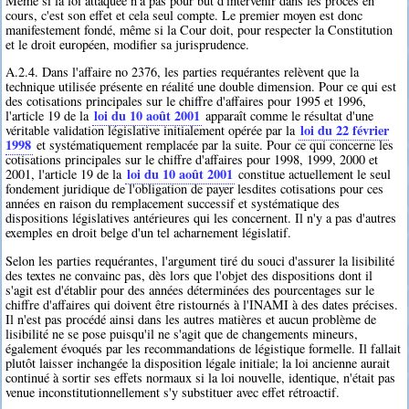
Même si la loi attaquée n'a pas pour but d'intervenir dans les procès en
cours, c'est son effet et cela seul compte. Le premier moyen est donc
manifestement fondé, même si la Cour doit, pour respecter la Constitution
et le droit européen, modifier sa jurisprudence.
A.2.4. Dans l'affaire no 2376, les parties requérantes relèvent que la
technique utilisée présente en réalité une double dimension. Pour ce qui est
des cotisations principales sur le chiffre d'affaires pour 1995 et 1996,
loi du 10 août 2001
l'article 19 de la
apparaît comme le résultat d'une
loi du 22 février
véritable validation législative initialement opérée par la
1998
et systématiquement remplacée par la suite. Pour ce qui concerne les
cotisations principales sur le chiffre d'affaires pour 1998, 1999, 2000 et
loi du 10 août 2001
2001, l'article 19 de la
constitue actuellement le seul
fondement juridique de l'obligation de payer lesdites cotisations pour ces
années en raison du remplacement successif et systématique des
dispositions législatives antérieures qui les concernent. Il n'y a pas d'autres
exemples en droit belge d'un tel acharnement législatif.
Selon les parties requérantes, l'argument tiré du souci d'assurer la lisibilité
des textes ne convainc pas, dès lors que l'objet des dispositions dont il
s'agit est d'établir pour des années déterminées des pourcentages sur le
chiffre d'affaires qui doivent être ristournés à l'INAMI à des dates précises.
Il n'est pas procédé ainsi dans les autres matières et aucun problème de
lisibilité ne se pose puisqu'il ne s'agit que de changements mineurs,
également évoqués par les recommandations de légistique formelle. Il fallait
plutôt laisser inchangée la disposition légale initiale; la loi ancienne aurait
continué à sortir ses effets normaux si la loi nouvelle, identique, n'était pas
venue inconstitutionnellement s'y substituer avec effet rétroactif.