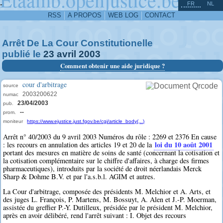
^
-
FR
NL
RSS
A PROPOS
WEB LOG
CONTACT
Arrêt De La Cour Constitutionelle
publié le
23
avril
2003
Comment obtenir une aide juridique ?
cour d'arbitrage
source
2003200622
numac
23/04/2003
pub.
--
prom.
moniteur
https://www.ejustice.just.fgov.be/cgi/article_body(...)
Arrêt n° 40/2003 du 9 avril 2003 Numéros du rôle : 2269 et 2376 En cause
loi du 10 août 2001
: les recours en annulation des articles 19 et 20 de la
portant des mesures en matière de soins de santé (concernant la cotisation et
la cotisation complémentaire sur le chiffre d'affaires, à charge des firmes
pharmaceutiques), introduits par la société de droit néerlandais Merck
Sharp & Dohme B.V. et par l'a.s.b.l. AGIM et autres.
La Cour d'arbitrage, composée des présidents M. Melchior et A. Arts, et
des juges L. François, P. Martens, M. Bossuyt, A. Alen et J.-P. Moerman,
assistée du greffier P.-Y. Dutilleux, présidée par le président M. Melchior,
après en avoir délibéré, rend l'arrêt suivant : I. Objet des recours