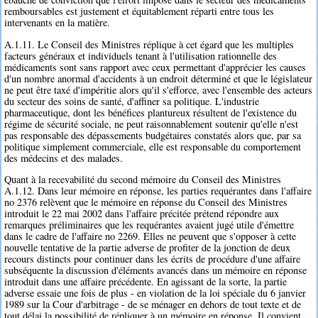
remboursables est justement et équitablement réparti entre tous les
intervenants en la matière.
A.1.11. Le Conseil des Ministres réplique à cet égard que les multiples
facteurs généraux et individuels tenant à l'utilisation rationnelle des
médicaments sont sans rapport avec ceux permettant d'apprécier les causes
d'un nombre anormal d'accidents à un endroit déterminé et que le législateur
ne peut être taxé d'impéritie alors qu'il s'efforce, avec l'ensemble des acteurs
du secteur des soins de santé, d'affiner sa politique. L'industrie
pharmaceutique, dont les bénéfices plantureux résultent de l'existence du
régime de sécurité sociale, ne peut raisonnablement soutenir qu'elle n'est
pas responsable des dépassements budgétaires constatés alors que, par sa
politique simplement commerciale, elle est responsable du comportement
des médecins et des malades.
Quant à la recevabilité du second mémoire du Conseil des Ministres
A.1.12. Dans leur mémoire en réponse, les parties requérantes dans l'affaire
no 2376 relèvent que le mémoire en réponse du Conseil des Ministres
introduit le 22 mai 2002 dans l'affaire précitée prétend répondre aux
remarques préliminaires que les requérantes avaient jugé utile d'émettre
dans le cadre de l'affaire no 2269. Elles ne peuvent que s'opposer à cette
nouvelle tentative de la partie adverse de profiter de la jonction de deux
recours distincts pour continuer dans les écrits de procédure d'une affaire
subséquente la discussion d'éléments avancés dans un mémoire en réponse
introduit dans une affaire précédente. En agissant de la sorte, la partie
adverse essaie une fois de plus - en violation de la loi spéciale du 6 janvier
1989 sur la Cour d'arbitrage - de se ménager en dehors de tout texte et de
tout délai la possibilité de répliquer à un mémoire en réponse. Il convient