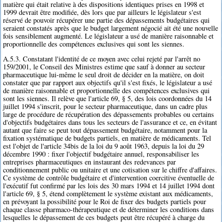
matière qui était relative à des dispositions identiques prises en 1998 et
1999 devrait être modifiée, dès lors que par ailleurs le législateur s'est
réservé de pouvoir récupérer une partie des dépassements budgétaires qui
seraient constatés après que le budget largement négocié ait été une nouvelle
fois sensiblement augmenté. Le législateur a usé de manière raisonnable et
proportionnelle des compétences exclusives qui sont les siennes.
A.5.3. Constatant l'identité de ce moyen avec celui rejeté par l'arrêt no
159/2001, le Conseil des Ministres estime que sauf à donner au secteur
pharmaceutique lui-même le seul droit de décider en la matière, on doit
constater que par rapport aux objectifs qu'il s'est fixés, le législateur a usé
de manière raisonnable et proportionnelle des compétences exclusives qui
sont les siennes. Il relève que l'article 69, § 5, des lois coordonnées du 14
juillet 1994 s'inscrit, pour le secteur pharmaceutique, dans un cadre plus
large de procédure de récupération des dépassements probables ou certains
d'objectifs budgétaires dans tous les secteurs de l'assurance et ce, en évitant
autant que faire se peut tout dépassement budgétaire, notamment pour la
fixation systématique de budgets partiels, en matière de médicaments. Tel
est l'objet de l'article 34bis de la loi du 9 août 1963, depuis la loi du 29
décembre 1990 : fixer l'objectif budgétaire annuel, responsabiliser les
entreprises pharmaceutiques en instaurant des redevances par
conditionnement public ou unitaire et une cotisation sur le chiffre d'affaires.
Ce système de contrôle budgétaire et d'intervention coercitive éventuelle de
l'exécutif fut confirmé par les lois des 30 mars 1994 et 14 juillet 1994 dont
l'article 69, § 5, étend complètement le système existant aux médicaments,
en prévoyant la possibilité pour le Roi de fixer des budgets partiels pour
chaque classe pharmaco-thérapeutique et de déterminer les conditions dans
lesquelles le dépassement de ces budgets peut être récupéré à charge du