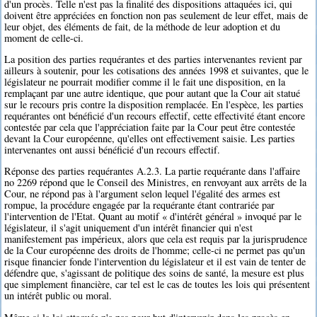
d'un procès. Telle n'est pas la finalité des dispositions attaquées ici, qui
doivent être appréciées en fonction non pas seulement de leur effet, mais de
leur objet, des éléments de fait, de la méthode de leur adoption et du
moment de celle-ci.
La position des parties requérantes et des parties intervenantes revient par
ailleurs à soutenir, pour les cotisations des années 1998 et suivantes, que le
législateur ne pourrait modifier comme il le fait une disposition, en la
remplaçant par une autre identique, que pour autant que la Cour ait statué
sur le recours pris contre la disposition remplacée. En l'espèce, les parties
requérantes ont bénéficié d'un recours effectif, cette effectivité étant encore
contestée par cela que l'appréciation faite par la Cour peut être contestée
devant la Cour européenne, qu'elles ont effectivement saisie. Les parties
intervenantes ont aussi bénéficié d'un recours effectif.
Réponse des parties requérantes A.2.3. La partie requérante dans l'affaire
no 2269 répond que le Conseil des Ministres, en renvoyant aux arrêts de la
Cour, ne répond pas à l'argument selon lequel l'égalité des armes est
rompue, la procédure engagée par la requérante étant contrariée par
l'intervention de l'Etat. Quant au motif « d'intérêt général » invoqué par le
législateur, il s'agit uniquement d'un intérêt financier qui n'est
manifestement pas impérieux, alors que cela est requis par la jurisprudence
de la Cour européenne des droits de l'homme; celle-ci ne permet pas qu'un
risque financier fonde l'intervention du législateur et il est vain de tenter de
défendre que, s'agissant de politique des soins de santé, la mesure est plus
que simplement financière, car tel est le cas de toutes les lois qui présentent
un intérêt public ou moral.