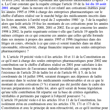
loi du 10 août
a. La Cour constate que la requête critique l'article 19 de la
2001
attaqué ' dans la mesure où il est relatif aux cotisations établies pour
les années 1995 et 1996 à charge des entreprises pharmaceutiques sur le
chiffre d'affaires réalisé sur le marché belge des médicaments inscrits dans
les listes annexées à l'arrêté royal du 2 septembre 1980 ' (p. 3 de la requête)
alors que ledit article 19 fixe les montants de ces cotisations pour les années
1995, 1996, 1998, 1999, 2000, 2001 et 2002. En ce qui concerne les années
1998 à 2002, la partie requérante estime-t-elle que l'article 19 appelle les
mêmes critiques en ce qui concerne ces années que celles qu'elle formule
dans ses moyens à propos des années 1995 et 1996 (ingérence dans des
litiges en cours, obstacle à ce que ceux-ci soient tranchés dans un délai
raisonnable, rétroactivité, charge financière imposée aux seules entreprises
pharmaceutiques) ?
b. L'article 19 précité viole-t-il les articles 10 et 11 de la Constitution en
ce qu'il met à charge des seules entreprises pharmaceutiques pour 2002 une
contribution sur le chiffre d'affaires réalisé en 2001 pour satisfaire à des
besoins financiers de l'assurance maladie-invalidité qui, compte tenu de
l'existence de l'article 20 de ladite loi et de l'article 69, § 5, de la loi
coordonnée du 14 juillet 1994, seraient étrangers aux dépenses de ladite
assurance dans le secteur des médicaments remboursables et en ce que le
montant de cette cotisation (3 %) n'aurait pas été justifié dans le cadre des
travaux préparatoires de ladite loi, alors qu'il serait de bonne législation
qu'une telle contribution fût répartie sur la base de critères équitables,
vérifiables et pertinents par rapport à l'objectif poursuivi ? c.
L'article 19 précité viole-t-il les articles 10 et 11 de la Constitution, lus
isolément et/ou en combinaison avec les articles 170, 171 et 173 de la
Constitution et avec le principe de non-rétroactivité, en ce qu'il institue pour