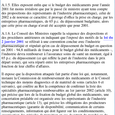
A.1.5. Elles exposent enfin que si le budget des médicaments pour l'année
2001 fut moins irréaliste que par le passé (le ministre ayant tenu compte
des propositions des représentants de l'industrie pharmaceutique), celui de
2002 a de nouveau ce caractère; il proroge d'office la prise en charge, par les
entreprises pharmaceutiques, de 65 p.c. du dépassement budgétaire, alors
que cette prise en charge n'avait été acceptée que pour 2001.
A.1.6. Le Conseil des Ministres rappelle la séquence des dispositions et
loi du
des procédures antérieures en indiquant que l'exposé des motifs de la
2 janvier 2001
se référait à une convention conclue avec l'industrie
pharmaceutique et stipulait qu'en cas de dépassement du budget en question
en 2001 - 94,8 milliards de francs pour le budget global des médicaments -,
l'industrie devra rembourser à l'assurance soins de santé un montant, égal à
65 p.c. du dépassement (ce qui reflète la part de l'industrie dans le prix
départ usine), qui sera réparti entre les entreprises pharmaceutiques en
fonction de leur chiffre d'affaires.
Il expose que la disposition attaquée fait partie d'une loi qui, notamment,
instaure la Commission de remboursement des médicaments et le Conseil
technique des moyens diagnostics et de matériel de soins (articles 6 et
suivants), qui confère au Roi la compétence de confirmer la liste des
spécialités pharmaceutiques remboursables au 1er janvier 2002 (article 10),
qui précise que lors de la fixation du budget global des médicaments, une
concertation préalable est organisée avec les représentants de l'industrie
pharmaceutique (article 13), qui précise les obligations des producteurs
pharmaceutiques (garantie de disponibilité, communication de certains
renseignements, information qui doit figurer sur les conditionnements,
organisation des périodes de transition en cas de retrait du marché ou du