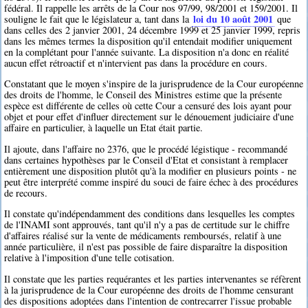
fédéral. Il rappelle les arrêts de la Cour nos 97/99, 98/2001 et 159/2001. Il
loi du 10 août 2001
souligne le fait que le législateur a, tant dans la
que
dans celles des 2 janvier 2001, 24 décembre 1999 et 25 janvier 1999, repris
dans les mêmes termes la disposition qu'il entendait modifier uniquement
en la complétant pour l'année suivante. La disposition n'a donc en réalité
aucun effet rétroactif et n'intervient pas dans la procédure en cours.
Constatant que le moyen s'inspire de la jurisprudence de la Cour européenne
des droits de l'homme, le Conseil des Ministres estime que la présente
espèce est différente de celles où cette Cour a censuré des lois ayant pour
objet et pour effet d'influer directement sur le dénouement judiciaire d'une
affaire en particulier, à laquelle un Etat était partie.
Il ajoute, dans l'affaire no 2376, que le procédé légistique - recommandé
dans certaines hypothèses par le Conseil d'Etat et consistant à remplacer
entièrement une disposition plutôt qu'à la modifier en plusieurs points - ne
peut être interprété comme inspiré du souci de faire échec à des procédures
de recours.
Il constate qu'indépendamment des conditions dans lesquelles les comptes
de l'INAMI sont approuvés, tant qu'il n'y a pas de certitude sur le chiffre
d'affaires réalisé sur la vente de médicaments remboursés, relatif à une
année particulière, il n'est pas possible de faire disparaître la disposition
relative à l'imposition d'une telle cotisation.
Il constate que les parties requérantes et les parties intervenantes se réfèrent
à la jurisprudence de la Cour européenne des droits de l'homme censurant
des dispositions adoptées dans l'intention de contrecarrer l'issue probable