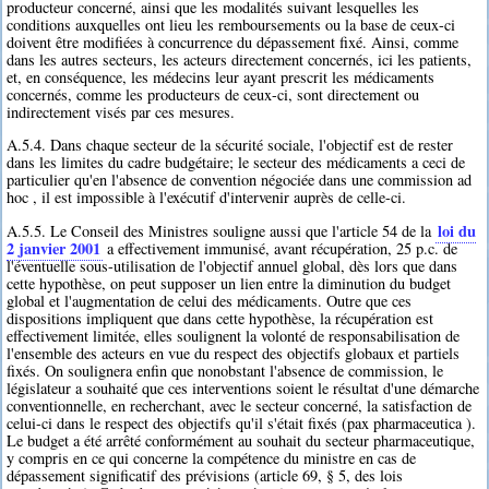
producteur concerné, ainsi que les modalités suivant lesquelles les
conditions auxquelles ont lieu les remboursements ou la base de ceux-ci
doivent être modifiées à concurrence du dépassement fixé. Ainsi, comme
dans les autres secteurs, les acteurs directement concernés, ici les patients,
et, en conséquence, les médecins leur ayant prescrit les médicaments
concernés, comme les producteurs de ceux-ci, sont directement ou
indirectement visés par ces mesures.
A.5.4. Dans chaque secteur de la sécurité sociale, l'objectif est de rester
dans les limites du cadre budgétaire; le secteur des médicaments a ceci de
particulier qu'en l'absence de convention négociée dans une commission ad
hoc , il est impossible à l'exécutif d'intervenir auprès de celle-ci.
loi du
A.5.5. Le Conseil des Ministres souligne aussi que l'article 54 de la
2 janvier 2001
a effectivement immunisé, avant récupération, 25 p.c. de
l'éventuelle sous-utilisation de l'objectif annuel global, dès lors que dans
cette hypothèse, on peut supposer un lien entre la diminution du budget
global et l'augmentation de celui des médicaments. Outre que ces
dispositions impliquent que dans cette hypothèse, la récupération est
effectivement limitée, elles soulignent la volonté de responsabilisation de
l'ensemble des acteurs en vue du respect des objectifs globaux et partiels
fixés. On soulignera enfin que nonobstant l'absence de commission, le
législateur a souhaité que ces interventions soient le résultat d'une démarche
conventionnelle, en recherchant, avec le secteur concerné, la satisfaction de
celui-ci dans le respect des objectifs qu'il s'était fixés (pax pharmaceutica ).
Le budget a été arrêté conformément au souhait du secteur pharmaceutique,
y compris en ce qui concerne la compétence du ministre en cas de
dépassement significatif des prévisions (article 69, § 5, des lois