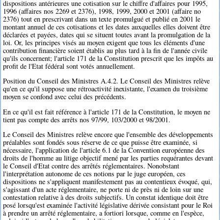
dispositions antérieures une cotisation sur le chiffre d'affaires pour 1995,
1996 (affaires nos 2269 et 2376), 1998, 1999, 2000 et 2001 (affaire no
2376) tout en prescrivant dans un texte promulgué et publié en 2001 le
montant annuel de ces cotisations et les dates auxquelles elles doivent être
déclarées et payées, dates qui se situent toutes avant la promulgation de la
loi. Or, les principes visés au moyen exigent que tous les éléments d'une
contribution financière soient établis au plus tard à la fin de l'année civile
qu'ils concernent; l'article 171 de la Constitution prescrit que les impôts au
profit de l'Etat fédéral sont votés annuellement.
Position du Conseil des Ministres A.4.2. Le Conseil des Ministres relève
qu'en ce qu'il suppose une rétroactivité inexistante, l'examen du troisième
moyen se confond avec celui des précédents.
En ce qu'il est fait référence à l'article 171 de la Constitution, le moyen ne
tient pas compte des arrêts nos 97/99, 103/2000 et 98/2001.
Le Conseil des Ministres relève encore que l'ensemble des développements
préalables sont fondés sous réserve de ce que puisse être examinée, si
nécessaire, l'application de l'article 6.1 de la Convention européenne des
droits de l'homme au litige objectif mené par les parties requérantes devant
le Conseil d'Etat contre des arrêtés réglementaires. Nonobstant
l'interprétation autonome de ces notions par le juge européen, ces
dispositions ne s'appliquent manifestement pas au contentieux évoqué, qui,
s'agissant d'un acte réglementaire, ne porte ni de près ni de loin sur une
contestation relative à des droits subjectifs. Un constat identique doit être
posé lorsqu'est examinée l'activité législative dérivée consistant pour le Roi
à prendre un arrêté réglementaire, a fortiori lorsque, comme en l'espèce,