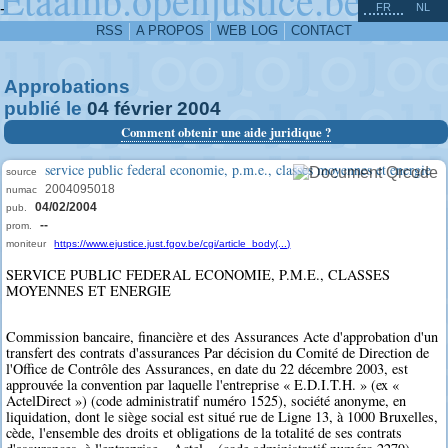
^
-
FR
NL
RSS
A PROPOS
WEB LOG
CONTACT
Approbations
publié le
04
février
2004
Comment obtenir une aide juridique ?
service public federal economie, p.m.e., classes moyennes et energie
source
2004095018
numac
04/02/2004
pub.
--
prom.
moniteur
https://www.ejustice.just.fgov.be/cgi/article_body(...)
SERVICE PUBLIC FEDERAL ECONOMIE, P.M.E., CLASSES
MOYENNES ET ENERGIE
Commission bancaire, financière et des Assurances Acte d'approbation d'un
transfert des contrats d'assurances Par décision du Comité de Direction de
l'Office de Contrôle des Assurances, en date du 22 décembre 2003, est
approuvée la convention par laquelle l'entreprise « E.D.I.T.H. » (ex «
ActelDirect ») (code administratif numéro 1525), société anonyme, en
liquidation, dont le siège social est situé rue de Ligne 13, à 1000 Bruxelles,
cède, l'ensemble des droits et obligations de la totalité de ses contrats