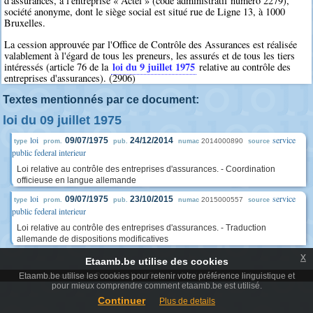
d'assurances, à l'entreprise « Actel » (code administratif numéro 2279),
société anonyme, dont le siège social est situé rue de Ligne 13, à 1000
Bruxelles.
La cession approuvée par l'Office de Contrôle des Assurances est réalisée
valablement à l'égard de tous les preneurs, les assurés et de tous les tiers
loi du 9 juillet 1975
intéressés (article 76 de la
relative au contrôle des
entreprises d'assurances). (2906)
Textes mentionnés par ce document:
loi du 09 juillet 1975
loi
service
09/07/1975
24/12/2014
2014000890
type
prom.
pub.
numac
source
public federal interieur
Loi relative au contrôle des entreprises d'assurances. - Coordination
officieuse en langue allemande
loi
service
09/07/1975
23/10/2015
2015000557
type
prom.
pub.
numac
source
public federal interieur
Loi relative au contrôle des entreprises d'assurances. - Traduction
allemande de dispositions modificatives
x
Etaamb.be utilise des cookies
Etaamb.be utilise les cookies pour retenir votre préférence linguistique et
Terms and conditions
|
Privacy policy
|
Cookie policy
|
Accessibility policy
pour mieux comprendre comment etaamb.be est utilisé.
Continuer
Plus de details