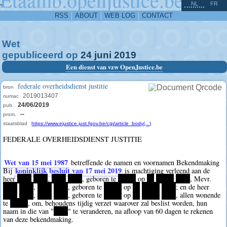
^
-
NL
FR
RSS
ABOUT
WEB LOG
CONTACT
Wet
gepubliceerd op
24
juni
2019
Een dienst van vzw OpenJustice.be
federale overheidsdienst justitie
bron
2019013407
numac
24/06/2019
pub.
--
prom.
staatsblad
https://www.ejustice.just.fgov.be/cgi/article_body(...)
FEDERALE OVERHEIDSDIENST JUSTITIE
Wet van 15 mei 1987
betreffende de namen en voornamen Bekendmaking
koninklijk besluit van 17 mei 2019
Bij
is machtiging verleend aan de
heer
****
****
,
****
****
, geboren te
*****
op
**
*****
****
, Mevr.
****
****
,
****
****
, geboren te
*****
op
**
*****
****
; en de heer
****
****
,
****
****
, geboren te
*****
op
**
*****
****
, allen wonende
te
*****
, om, behoudens tijdig verzet waarover zal beslist worden, hun
naam in die van "
****
" te veranderen, na afloop van 60 dagen te rekenen
van deze bekendmaking.