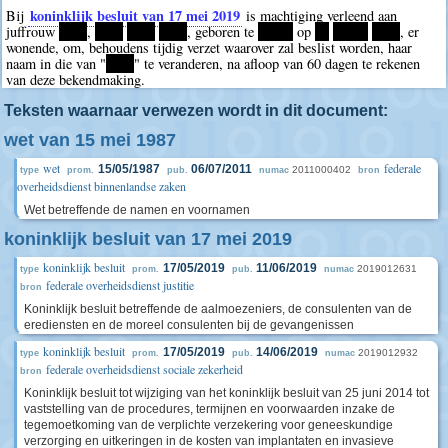
koninklijk besluit van 17 mei 2019
Bij
is machtiging verleend aan
juffrouw
****
,
****
****
****
, geboren te
*****
op
**
*****
****
, er
wonende, om, behoudens tijdig verzet waarover zal beslist worden, haar
naam in die van "
****
" te veranderen, na afloop van 60 dagen te rekenen
van deze bekendmaking.
Teksten waarnaar verwezen wordt in dit document:
wet van 15 mei 1987
wet
federale
15/05/1987
06/07/2011
2011000402
type
prom.
pub.
numac
bron
overheidsdienst binnenlandse zaken
Wet betreffende de namen en voornamen
koninklijk besluit van 17 mei 2019
koninklijk besluit
17/05/2019
11/06/2019
2019012631
type
prom.
pub.
numac
federale overheidsdienst justitie
bron
Koninklijk besluit betreffende de aalmoezeniers, de consulenten van de
erediensten en de moreel consulenten bij de gevangenissen
koninklijk besluit
17/05/2019
14/06/2019
2019012932
type
prom.
pub.
numac
federale overheidsdienst sociale zekerheid
bron
Koninklijk besluit tot wijziging van het koninklijk besluit van 25 juni 2014 tot
vaststelling van de procedures, termijnen en voorwaarden inzake de
tegemoetkoming van de verplichte verzekering voor geneeskundige
verzorging en uitkeringen in de kosten van implantaten en invasieve